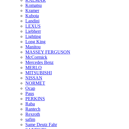
KALMAR
Komatsu
Kramer
Kubota
Landini
LEXUS
Liebherr
Lighting
Long King
Manitou
MASSEY FERGUSON
McCormick
Mercedes Benz
MERLO
MITSUBISHI
NISSAN
NORMET
Ocap
Paus
PERKINS
Raba
Rantech
Rexroth
safim
Same Deutz Fahr