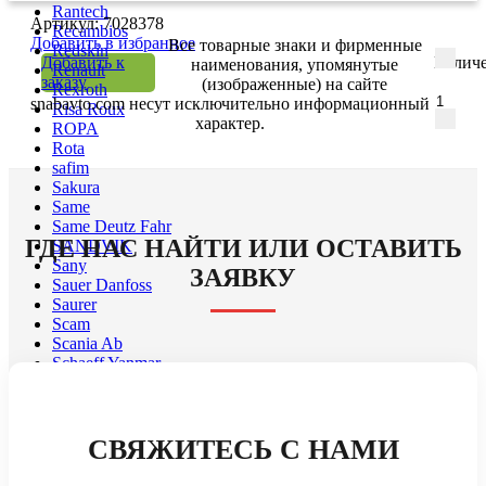
Rantech
Артикул: 7028378
Recambios
Добавить в избранное
Все товарные знаки и фирменные
Redskin
Добавить к
Количе
наименования, упомянутые
Renault
заказу
(изображенные) на сайте
Rexroth
snabavto.com несут исключительно информационный
Risa Roux
характер.
ROPA
Rota
safim
Sakura
Same
Same Deutz Fahr
ГДЕ НАС НАЙТИ ИЛИ ОСТАВИТЬ
SANDVIK
Sany
ЗАЯВКУ
Sauer Danfoss
Saurer
Scam
Scania Ab
Schaeff Yanmar
Schaeffer
schopf
Sct
Sdlg
СВЯЖИТЕСЬ С НАМИ
SENNEBOGEN
Sf Filter