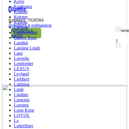
Koyo
Kralinator
Шайба
Kramer
Krieger
Артикул: 7028504
Kubota
Добавить в избранное
Lachish
Добавить к
Количе
Lamborghini
заказу
Lancer Boss
Landini
Lansing Linde
Laso
Laverda
Lemforder
LEXUS
Leyland
Liebherr
Lighting
Limb
Lindner
Liugong
Loesing
Long King
LOVOL
Ls
Luberfiner