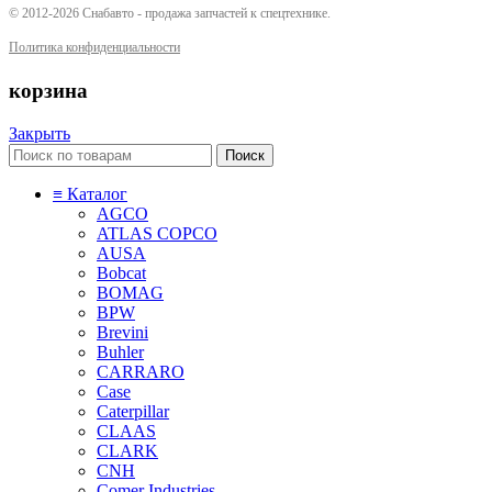
© 2012-2026 Снабавто - продажа запчастей к спецтехнике.
Политика конфиденциальности
корзина
Закрыть
Поиск
≡ Каталог
AGCO
ATLAS COPCO
AUSA
Bobcat
BOMAG
BPW
Brevini
Buhler
CARRARO
Case
Caterpillar
CLAAS
CLARK
CNH
Comer Industries