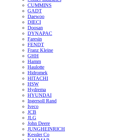
CUMMINS
GADT
Daewoo
DIECI
Doosan
DYNAPAC
Faresin
FENDT
Franz Kleine
GHH
Hamm
Haulotte
Hidromek
HITACHI
HSW
Hydrema
HYUNDAI
Ingersoll Rand
Iveco
JCB
JLG
John Deere
JUNGHEINRICH
Kessler Co