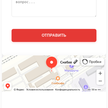
Timken
Tmb
Toro
TOYOTA
Trackmobile
TruckPart
Tsn
Tug
TURNER
TVH
Twin Disc
Uncategorized
Urb
Ursus
Vactor Manufacturing
Vag
Valmet
Valtra
Vapormatic
Venieri
Vermeer
Vimek
VMC
VOEGELE
Volkswagen