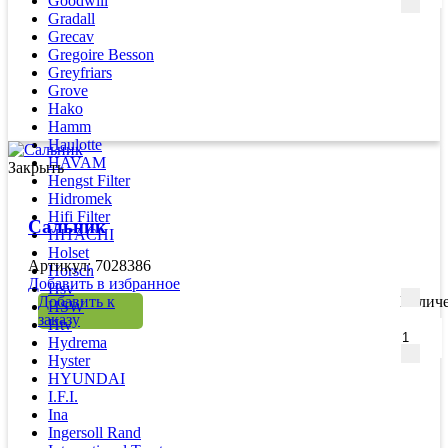
Goodwill
Gradall
Grecav
Gregoire Besson
Greyfriars
Grove
Hako
Hamm
Haulotte
HAVAM
Закрыть
Hengst Filter
Hidromek
Hifi Filter
Сальник
HITACHI
Holset
Артикул: 7028386
Horsch
Добавить в избранное
Hsv
Добавить к
Количе
HSW
заказу
Htv
Hydrema
Hyster
HYUNDAI
I.F.I.
Ina
Ingersoll Rand