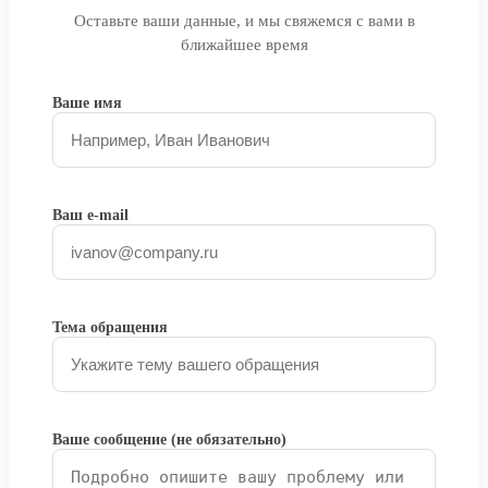
Siemens
Оставьте ваши данные, и мы свяжемся с вами в
Sisu
ближайшее время
Siton
Skf
Skyjack
Ваше имя
Snr
Solmec
Sonalika
Stellox
Stetter
Steyr
Ваш e-mail
Still
SULLAIR
Sure Filter
Takeuchi
TAMROCK
Tarsus
Тема обращения
Tata Motors
TCM
Telco
TERBERG
Terex
Ваше сообщение (не обязательно)
Terrion
Tigercat
Timberjack