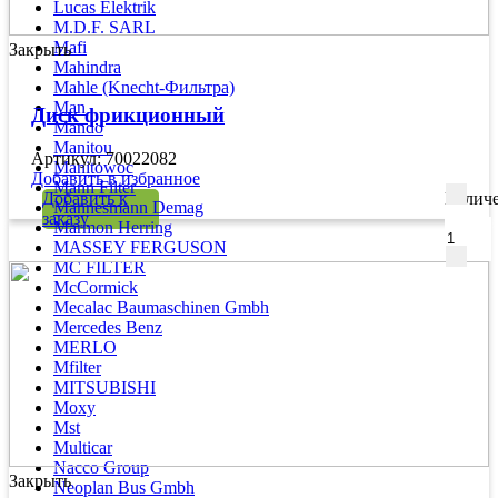
Lucas Elektrik
M.D.F. SARL
Mafi
Закрыть
Mahindra
Mahle (Knecht-Фильтра)
Man
Диск фрикционный
Mando
Manitou
Артикул: 70022082
Manitowoc
Добавить в избранное
Mann Filter
Добавить к
Количе
Mannesmann Demag
заказу
Marmon Herring
MASSEY FERGUSON
MC FILTER
McCormick
Mecalac Baumaschinen Gmbh
Mercedes Benz
MERLO
Mfilter
MITSUBISHI
Moxy
Mst
Multicar
Nacco Group
Закрыть
Neoplan Bus Gmbh