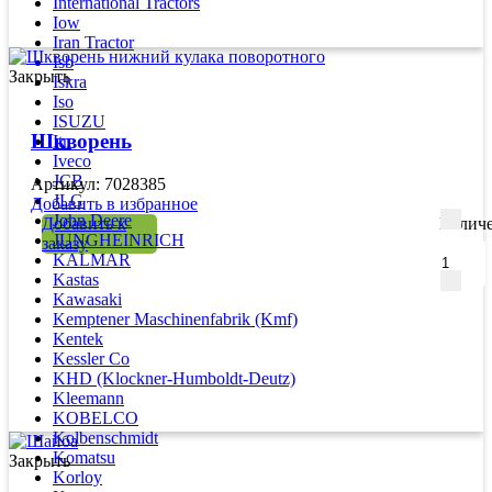
International Tractors
Iow
Iran Tractor
Isb
Закрыть
Iskra
Iso
ISUZU
Шкворень
Itn
Iveco
JCB
Артикул: 7028385
JLG
Добавить в избранное
John Deere
Добавить к
Количе
JUNGHEINRICH
заказу
KALMAR
Kastas
Kawasaki
Kemptener Maschinenfabrik (Kmf)
Kentek
Kessler Co
KHD (Klockner-Humboldt-Deutz)
Kleemann
KOBELCO
Kolbenschmidt
Komatsu
Закрыть
Korloy