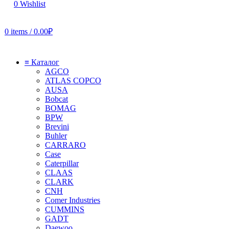
0
Wishlist
0
items
/
0.00
₽
≡ Каталог
AGCO
ATLAS COPCO
AUSA
Bobcat
BOMAG
BPW
Brevini
Buhler
CARRARO
Case
Caterpillar
CLAAS
CLARK
CNH
Comer Industries
CUMMINS
GADT
Daewoo