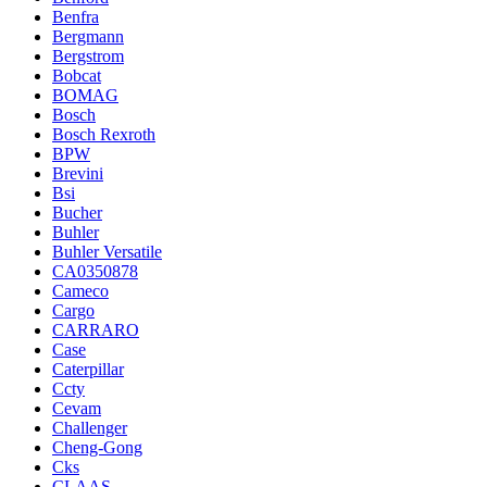
Benfra
Bergmann
Bergstrom
Bobcat
BOMAG
Bosch
Bosch Rexroth
BPW
Brevini
Bsi
Bucher
Buhler
Buhler Versatile
CA0350878
Cameco
Cargo
CARRARO
Case
Caterpillar
Ccty
Cevam
Challenger
Cheng-Gong
Cks
CLAAS