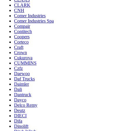
CLARK
CNH
Comer Industries
Comer Industries Spa
Compair
Contitech
Coopers
Corteco
Craft
Crown
Cukurova
CUMMINS
Czfz
Daewoo
Daf Trucks
Daimler
Dali
Dantruck
Dayco
Delco Remy
Deutz
DIECI
Difa
Dinolift