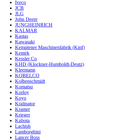
Iveco
JCB
JLG
John Deere
JUNGHEINRICH
KALMAR
Kastas
Kawasaki
Kemptener Maschinenfabrik (Kmf)
Kentek
Kessler Co
KHD (Klockner-Humboldt-Deutz)
Kleemann
KOBELCO
Kolbenschmidt
Komatsu
Korloy
Koyo
Kralinator
Kramer
Krieger
Kubota
Lachish
Lamborghini
Lancer Boss