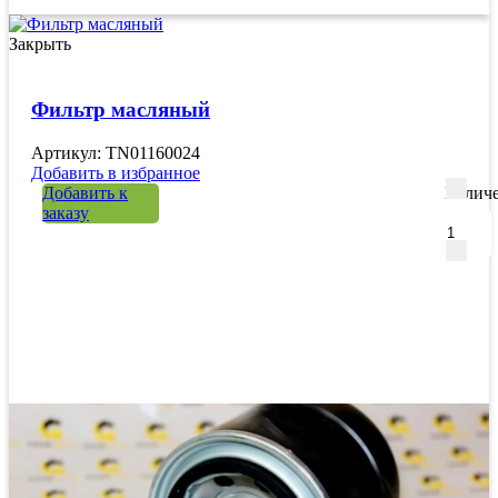
Закрыть
Фильтр масляный
Артикул: TN01160024
Добавить в избранное
Добавить к
Количе
заказу