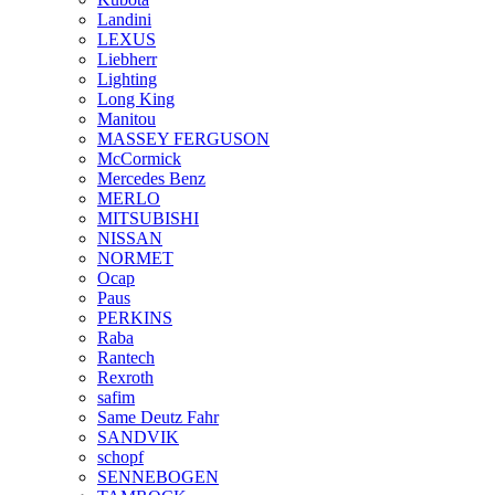
Landini
LEXUS
Liebherr
Lighting
Long King
Manitou
MASSEY FERGUSON
McCormick
Mercedes Benz
MERLO
MITSUBISHI
NISSAN
NORMET
Ocap
Paus
PERKINS
Raba
Rantech
Rexroth
safim
Same Deutz Fahr
SANDVIK
schopf
SENNEBOGEN