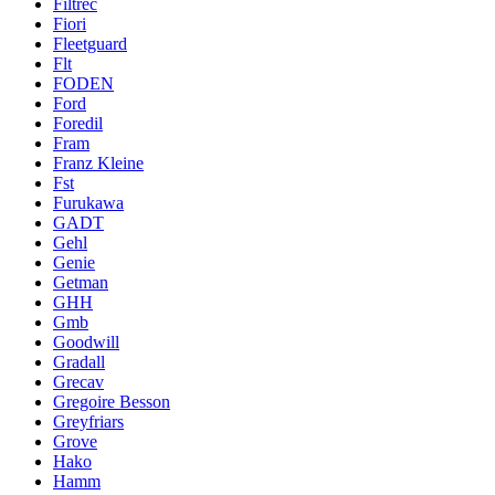
Filtrec
Fiori
Fleetguard
Flt
FODEN
Ford
Foredil
Fram
Franz Kleine
Fst
Furukawa
GADT
Gehl
Genie
Getman
GHH
Gmb
Goodwill
Gradall
Grecav
Gregoire Besson
Greyfriars
Grove
Hako
Hamm