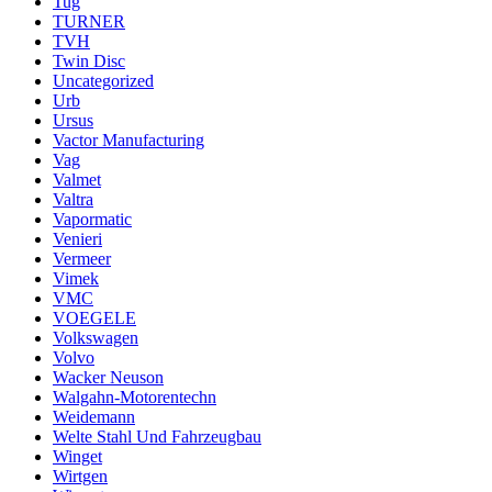
Tug
TURNER
TVH
Twin Disc
Uncategorized
Urb
Ursus
Vactor Manufacturing
Vag
Valmet
Valtra
Vapormatic
Venieri
Vermeer
Vimek
VMC
VOEGELE
Volkswagen
Volvo
Wacker Neuson
Walgahn-Motorentechn
Weidemann
Welte Stahl Und Fahrzeugbau
Winget
Wirtgen