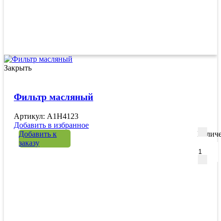
Закрыть
Фильтр масляный
Артикул: A1H4123
Добавить в избранное
Добавить к
Количе
заказу