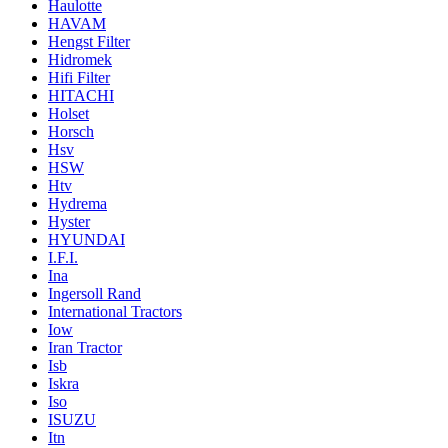
Haulotte
HAVAM
Hengst Filter
Hidromek
Hifi Filter
HITACHI
Holset
Horsch
Hsv
HSW
Htv
Hydrema
Hyster
HYUNDAI
I.F.I.
Ina
Ingersoll Rand
International Tractors
Iow
Iran Tractor
Isb
Iskra
Iso
ISUZU
Itn