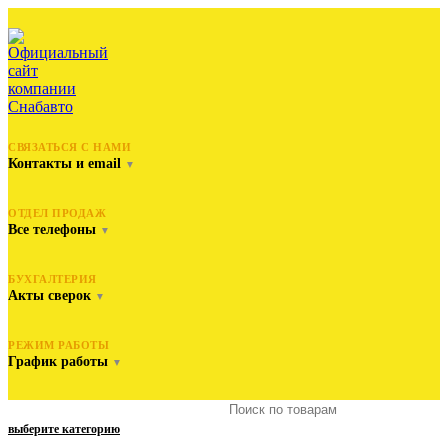
СВЯЗАТЬСЯ С НАМИ
Контакты и email
▼
ОТДЕЛ ПРОДАЖ
Все телефоны
▼
БУХГАЛТЕРИЯ
Акты сверок
▼
РЕЖИМ РАБОТЫ
График работы
▼
выберите категорию