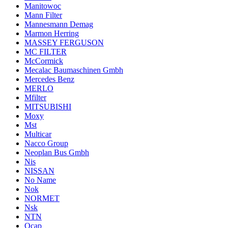
Manitowoc
Mann Filter
Mannesmann Demag
Marmon Herring
MASSEY FERGUSON
MC FILTER
McCormick
Mecalac Baumaschinen Gmbh
Mercedes Benz
MERLO
Mfilter
MITSUBISHI
Moxy
Mst
Multicar
Nacco Group
Neoplan Bus Gmbh
Nis
NISSAN
No Name
Nok
NORMET
Nsk
NTN
Ocap