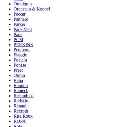
Omniquip
Orenstein & Koppel
Paccar
Panhard
Parker
Parts Mall
Paus
PCM
PERKINS
Pettibone
Piaggio
Poclain
Ponsse
Preet
Qimin
Raba
Randon
Rantech
Recambios
Redskin
Renault
Rexroth
Risa Roux
ROPA
Rota