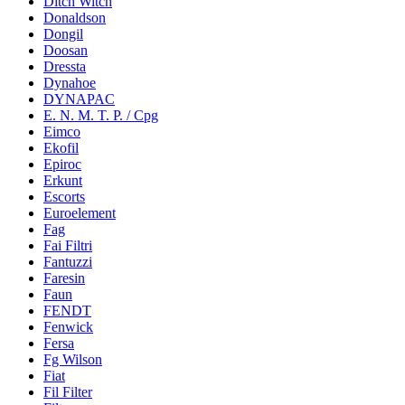
Ditch Witch
Donaldson
Dongil
Doosan
Dressta
Dynahoe
DYNAPAC
E. N. M. T. P. / Cpg
Eimco
Ekofil
Epiroc
Erkunt
Escorts
Euroelement
Fag
Fai Filtri
Fantuzzi
Faresin
Faun
FENDT
Fenwick
Fersa
Fg Wilson
Fiat
Fil Filter