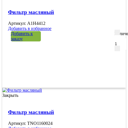
Фильтр масляный
Артикул: A1H4412
Добавить в избранное
Добавить к
Количе
заказу
Закрыть
Фильтр масляный
Артикул: TNO1160024