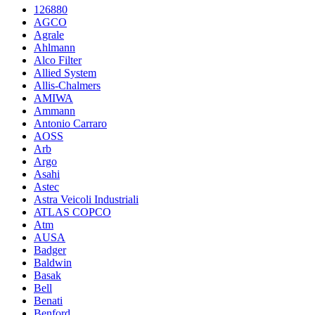
126880
AGCO
Agrale
Ahlmann
Alco Filter
Allied System
Allis-Chalmers
AMIWA
Ammann
Antonio Carraro
AOSS
Arb
Argo
Asahi
Astec
Astra Veicoli Industriali
ATLAS COPCO
Atm
AUSA
Badger
Baldwin
Basak
Bell
Benati
Benford