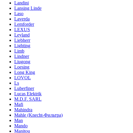
Landini
Lansing Linde
Laso
Laverda
Lemforder
LEXUS
Leyland
Liebherr
Lighting
Limb
Lindner
Liugong
Loesing
Long King
LOVOL
Ls
Luberfiner
Lucas Elektrik
M.D.F. SARL
Mafi
Mahindra
Mahle (Knecht-Фильтра)
Man
Mando
Manitou