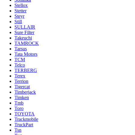
Stellox
Stetter
Steyr
Still
SULLAIR
Sure Filter
Takeuchi
TAMROCK
Tarsus
Tata Motors
TCM
Telco
TERBERG
Terex
Terrion
Tigercat
Timberjack
Timken
Tmb
Toro
TOYOTA
Trackmobile
TruckPart
Tsn