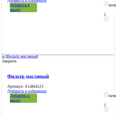
Добавить в избранное
Добавить к
Количе
заказу
Закрыть
Фильтр масляный
Артикул: A14H4123
Добавить в избранное
Добавить к
Количе
заказу