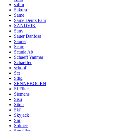
safim
Sakura
Same
Same Deutz Fahr
SANDVIK
Sany
Sauer Danfoss
Saurer
Scam
Scania Ab
Schaeff Yanmar
Schaeffer
schopf
Sct
Sdlg
SENNEBOGEN
Sf Filter
Siemens
Sisu
Siton
Skf
Skyjack
Snr
Solmec
Sonalika