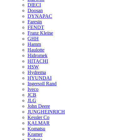
DIECI
Doosan
DYNAPAC
Faresin
FENDT
Franz Kleine
GHH
Hamm
Haulotte
Hidromek
HITACHI
HSW
Hydrema
HYUNDAI
Ingersoll Rand
Iveco
JCB
JLG
John Deere
JUNGHEINRICH
Kessler Co
KALMAR
Komatsu
Kramer
Kubota