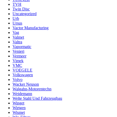
TVH
Twin Disc
Uncategorized
Urb
Ursus
Vactor Manufacturing
Vag
Valmet
Valtra
Vapormatic
Venieri
Vermeer
Vimek
VMC
VOEGELE
Volkswagen
Volvo
Wacker Neuson
Walgahn-Motorentechn
Weidemann
Welte Stahl Und Fahrzeugbau
Winget
Wirtgen
Wismet