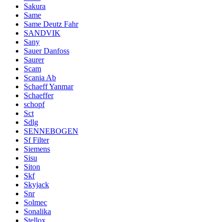
Sakura
Same
Same Deutz Fahr
SANDVIK
Sany
Sauer Danfoss
Saurer
Scam
Scania Ab
Schaeff Yanmar
Schaeffer
schopf
Sct
Sdlg
SENNEBOGEN
Sf Filter
Siemens
Sisu
Siton
Skf
Skyjack
Snr
Solmec
Sonalika
Stellox