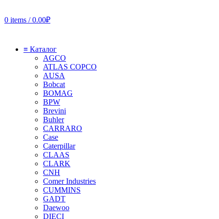
0
items
/
0.00
₽
≡ Каталог
AGCO
ATLAS COPCO
AUSA
Bobcat
BOMAG
BPW
Brevini
Buhler
CARRARO
Case
Caterpillar
CLAAS
CLARK
CNH
Comer Industries
CUMMINS
GADT
Daewoo
DIECI