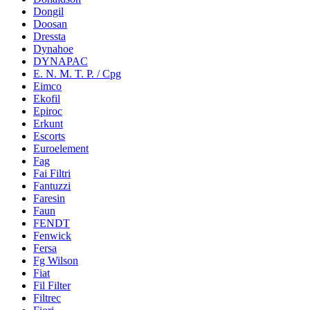
Dongil
Doosan
Dressta
Dynahoe
DYNAPAC
E. N. M. T. P. / Cpg
Eimco
Ekofil
Epiroc
Erkunt
Escorts
Euroelement
Fag
Fai Filtri
Fantuzzi
Faresin
Faun
FENDT
Fenwick
Fersa
Fg Wilson
Fiat
Fil Filter
Filtrec