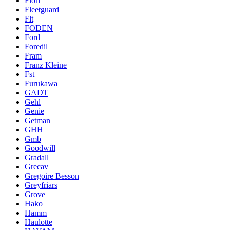
Fiori
Fleetguard
Flt
FODEN
Ford
Foredil
Fram
Franz Kleine
Fst
Furukawa
GADT
Gehl
Genie
Getman
GHH
Gmb
Goodwill
Gradall
Grecav
Gregoire Besson
Greyfriars
Grove
Hako
Hamm
Haulotte