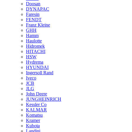
Doosan
DYNAPAC
Faresin
FENDT
Franz Kleine
GHH
Hamm
Haulotte
Hidromek
HITACHI
HSW
Hydrema
HYUNDAI
Ingersoll Rand
Iveco
JCB
JLG
John Deere
JUNGHEINRICH
Kessler Co
KALMAR
Komatsu
Kramer
Kubota
Landini