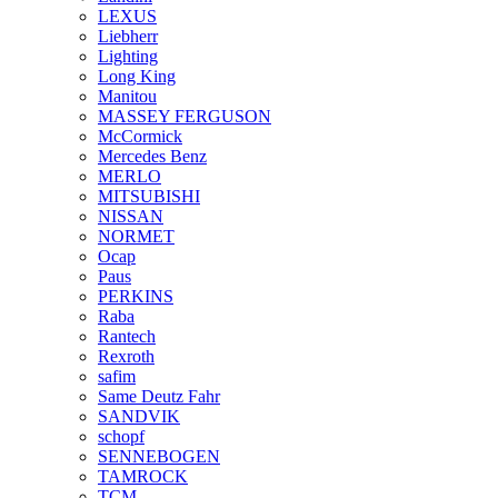
LEXUS
Liebherr
Lighting
Long King
Manitou
MASSEY FERGUSON
McCormick
Mercedes Benz
MERLO
MITSUBISHI
NISSAN
NORMET
Ocap
Paus
PERKINS
Raba
Rantech
Rexroth
safim
Same Deutz Fahr
SANDVIK
schopf
SENNEBOGEN
TAMROCK
TCM