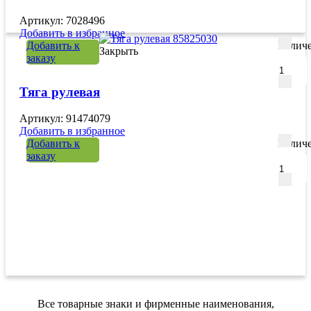
Артикул: 7028496
Добавить в избранное
Добавить к
Количе
Закрыть
заказу
Тяга рулевая
Артикул: 91474079
Добавить в избранное
Добавить к
Количе
заказу
Все товарные знаки и фирменные наименования,