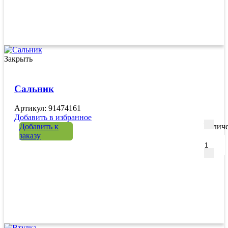
Закрыть
Сальник
Артикул: 91474161
Добавить в избранное
Добавить к
Количе
заказу