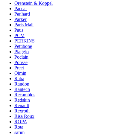
Orenstein & Koppel
Paccar
Panhard
Parker
Parts Mall
Paus
PCM
PERKINS
Pettibone
Piaggio
Poclain
Ponsse
Preet
Qimin
Raba
Randon
Rantech
Recambios
Redskin
Renault
Rexroth
Risa Roux
ROPA
Rota
safim