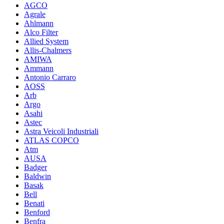
AGCO
Agrale
Ahlmann
Alco Filter
Allied System
Allis-Chalmers
AMIWA
Ammann
Antonio Carraro
AOSS
Arb
Argo
Asahi
Astec
Astra Veicoli Industriali
ATLAS COPCO
Atm
AUSA
Badger
Baldwin
Basak
Bell
Benati
Benford
Benfra