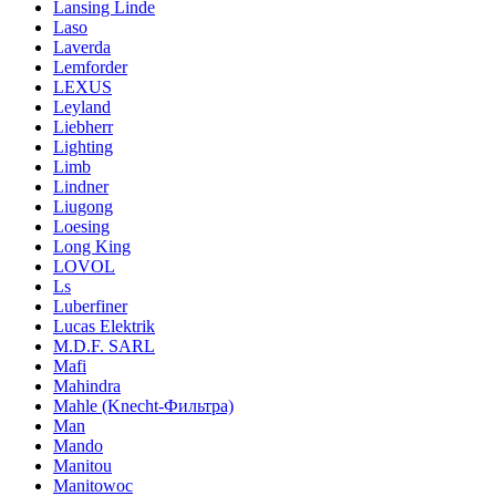
Lansing Linde
Laso
Laverda
Lemforder
LEXUS
Leyland
Liebherr
Lighting
Limb
Lindner
Liugong
Loesing
Long King
LOVOL
Ls
Luberfiner
Lucas Elektrik
M.D.F. SARL
Mafi
Mahindra
Mahle (Knecht-Фильтра)
Man
Mando
Manitou
Manitowoc