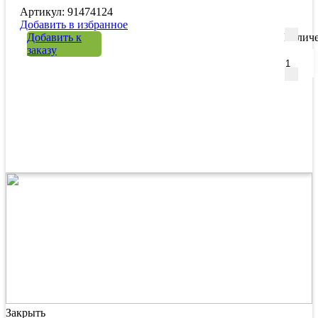
Артикул: 91474124
Добавить в избранное
Добавить к
Количе
заказу
Закрыть