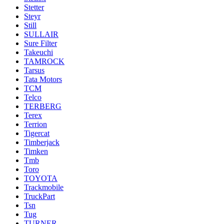
Stetter
Steyr
Still
SULLAIR
Sure Filter
Takeuchi
TAMROCK
Tarsus
Tata Motors
TCM
Telco
TERBERG
Terex
Terrion
Tigercat
Timberjack
Timken
Tmb
Toro
TOYOTA
Trackmobile
TruckPart
Tsn
Tug
TURNER