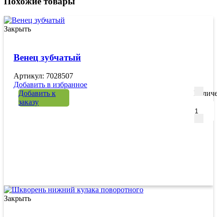
Похожие товары
Закрыть
Венец зубчатый
Артикул: 7028507
Добавить в избранное
Добавить к
Количе
заказу
Закрыть