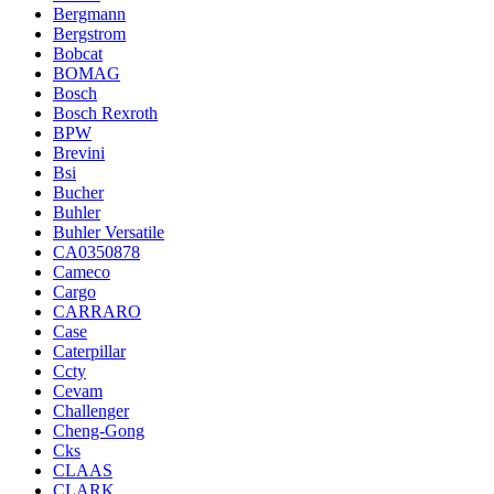
Bergmann
Bergstrom
Bobcat
BOMAG
Bosch
Bosch Rexroth
BPW
Brevini
Bsi
Bucher
Buhler
Buhler Versatile
CA0350878
Cameco
Cargo
CARRARO
Case
Caterpillar
Ccty
Cevam
Challenger
Cheng-Gong
Cks
CLAAS
CLARK