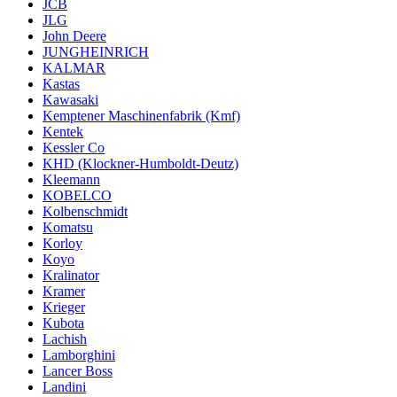
JCB
JLG
John Deere
JUNGHEINRICH
KALMAR
Kastas
Kawasaki
Kemptener Maschinenfabrik (Kmf)
Kentek
Kessler Co
KHD (Klockner-Humboldt-Deutz)
Kleemann
KOBELCO
Kolbenschmidt
Komatsu
Korloy
Koyo
Kralinator
Kramer
Krieger
Kubota
Lachish
Lamborghini
Lancer Boss
Landini