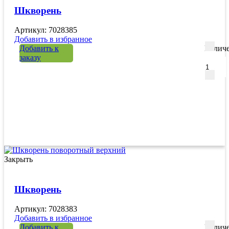
Шкворень
Артикул: 7028385
Добавить в избранное
Добавить к
Количе
заказу
Закрыть
Шкворень
Артикул: 7028383
Добавить в избранное
Добавить к
Количе