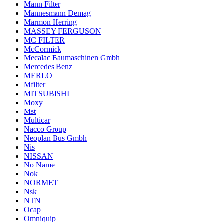
Mann Filter
Mannesmann Demag
Marmon Herring
MASSEY FERGUSON
MC FILTER
McCormick
Mecalac Baumaschinen Gmbh
Mercedes Benz
MERLO
Mfilter
MITSUBISHI
Moxy
Mst
Multicar
Nacco Group
Neoplan Bus Gmbh
Nis
NISSAN
No Name
Nok
NORMET
Nsk
NTN
Ocap
Omniquip