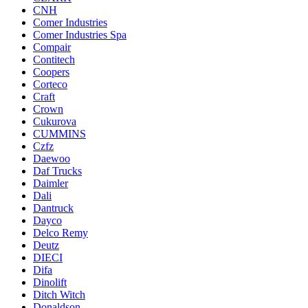
CNH
Comer Industries
Comer Industries Spa
Compair
Contitech
Coopers
Corteco
Craft
Crown
Cukurova
CUMMINS
Czfz
Daewoo
Daf Trucks
Daimler
Dali
Dantruck
Dayco
Delco Remy
Deutz
DIECI
Difa
Dinolift
Ditch Witch
Donaldson