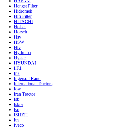
HAVAM
Hengst Filter
Hidromek
Hifi Filter
HITACHI
Holset
Horsch
Hsv
HSW
Htv
Hydrema
Hyster
HYUNDAI
I.F.I.
Ina
Ingersoll Rand
International Tractors
Iow
Iran Tractor
Isb
Iskra
Iso
ISUZU
Itn
Iveco