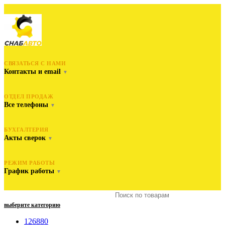
СВЯЗАТЬСЯ С НАМИ
Контакты и email
▼
ОТДЕЛ ПРОДАЖ
Все телефоны
▼
БУХГАЛТЕРИЯ
Акты сверок
▼
РЕЖИМ РАБОТЫ
График работы
▼
выберите категорию
126880