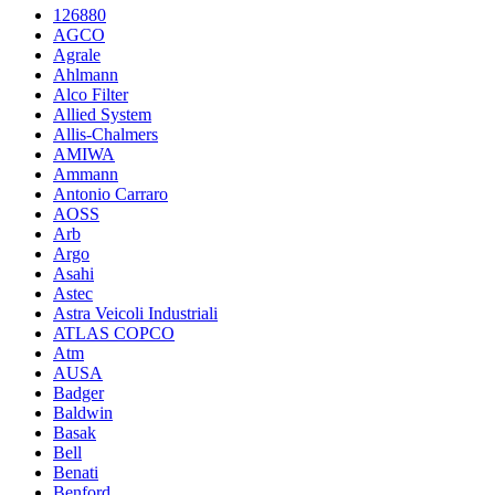
126880
AGCO
Agrale
Ahlmann
Alco Filter
Allied System
Allis-Chalmers
AMIWA
Ammann
Antonio Carraro
AOSS
Arb
Argo
Asahi
Astec
Astra Veicoli Industriali
ATLAS COPCO
Atm
AUSA
Badger
Baldwin
Basak
Bell
Benati
Benford