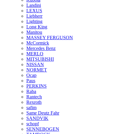
Landini
LEXUS
Liebherr
Lighting
Long King
Manitou
MASSEY FERGUSON
McCormick
Mercedes Benz
MERLO
MITSUBISHI
NISSAN
NORMET
Ocap
Paus
PERKINS
Raba
Rantech
Rexroth
safim
Same Deutz Fahr
SANDVIK
schopf
SENNEBOGEN