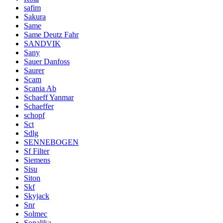
safim
Sakura
Same
Same Deutz Fahr
SANDVIK
Sany
Sauer Danfoss
Saurer
Scam
Scania Ab
Schaeff Yanmar
Schaeffer
schopf
Sct
Sdlg
SENNEBOGEN
Sf Filter
Siemens
Sisu
Siton
Skf
Skyjack
Snr
Solmec
Sonalika