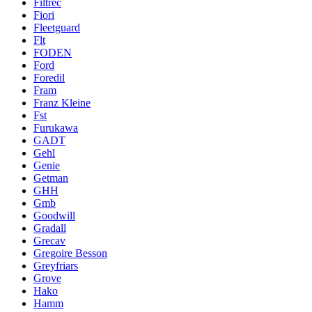
Filtrec
Fiori
Fleetguard
Flt
FODEN
Ford
Foredil
Fram
Franz Kleine
Fst
Furukawa
GADT
Gehl
Genie
Getman
GHH
Gmb
Goodwill
Gradall
Grecav
Gregoire Besson
Greyfriars
Grove
Hako
Hamm