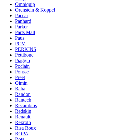
Omniquip
Orenstein & Koppel
Paccar
Panhard
Parker
Parts Mall
Paus
PCM
PERKINS
Pettibone
Piaggio
Poclain
Ponsse
Preet
Qimin
Raba
Randon
Rantech
Recambios
Redskin
Renault
Rexroth
Risa Roux
ROPA
Rota