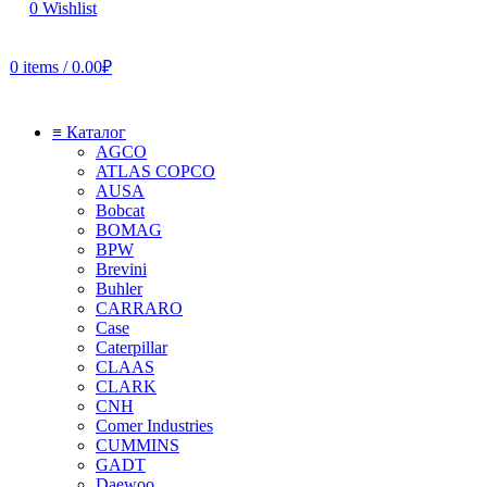
0
Wishlist
0
items
/
0.00
₽
≡ Каталог
AGCO
ATLAS COPCO
AUSA
Bobcat
BOMAG
BPW
Brevini
Buhler
CARRARO
Case
Caterpillar
CLAAS
CLARK
CNH
Comer Industries
CUMMINS
GADT
Daewoo