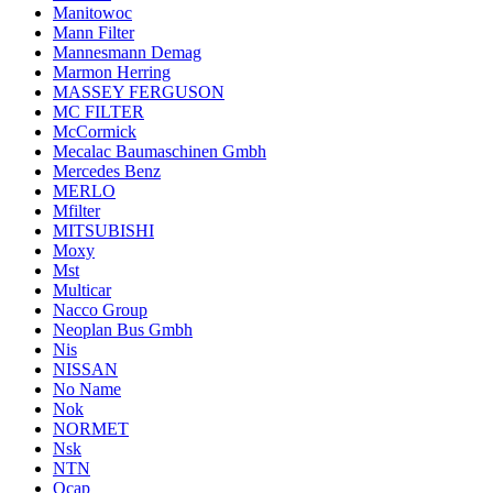
Manitowoc
Mann Filter
Mannesmann Demag
Marmon Herring
MASSEY FERGUSON
MC FILTER
McCormick
Mecalac Baumaschinen Gmbh
Mercedes Benz
MERLO
Mfilter
MITSUBISHI
Moxy
Mst
Multicar
Nacco Group
Neoplan Bus Gmbh
Nis
NISSAN
No Name
Nok
NORMET
Nsk
NTN
Ocap