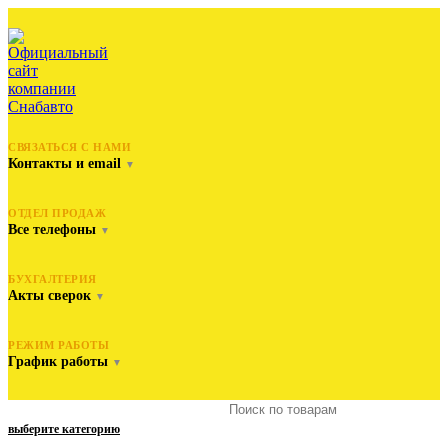
СВЯЗАТЬСЯ С НАМИ
Контакты и email
▼
ОТДЕЛ ПРОДАЖ
Все телефоны
▼
БУХГАЛТЕРИЯ
Акты сверок
▼
РЕЖИМ РАБОТЫ
График работы
▼
выберите категорию