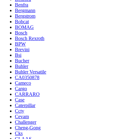
Benfra
Bergmann
Bergstrom
Bobcat
BOMAG
Bosch
Bosch Rexroth
BPW
Brevini
Bsi
Bucher
Buhler
Buhler Versatile
CA0350878
Cameco
Cargo
CARRARO
Case
Caterpillar
Ccty
Cevam
Challenger
Cheng-Gong
Cks
CLAAS