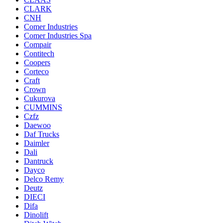
CLARK
CNH
Comer Industries
Comer Industries Spa
Compair
Contitech
Coopers
Corteco
Craft
Crown
Cukurova
CUMMINS
Czfz
Daewoo
Daf Trucks
Daimler
Dali
Dantruck
Dayco
Delco Remy
Deutz
DIECI
Difa
Dinolift