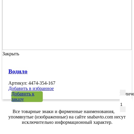
Закрыть
Водило
Артикул: 4474-354-167
Добавить в избранное
Добавить к
Количе
заказу
Все товарные знаки и фирменные наименования,
упомянутые (изображенные) на сайте snabavto.com несут
исключительно информационный характер.