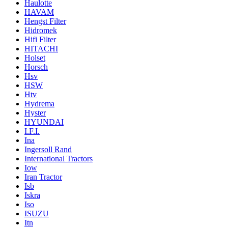
Haulotte
HAVAM
Hengst Filter
Hidromek
Hifi Filter
HITACHI
Holset
Horsch
Hsv
HSW
Htv
Hydrema
Hyster
HYUNDAI
I.F.I.
Ina
Ingersoll Rand
International Tractors
Iow
Iran Tractor
Isb
Iskra
Iso
ISUZU
Itn