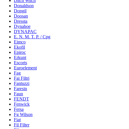
Ditch Witch
Donaldson
Dongil
Doosan
Dressta
Dynahoe
DYNAPAC
E. N. M. T. P. / Cpg
Eimco
Ekofil
Epiroc
Erkunt
Escorts
Euroelement
Fag
Fai Filtri
Fantuzzi
Faresin
Faun
FENDT
Fenwick
Fersa
Fg Wilson
Fiat
Fil Filter