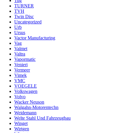
Tug
TURNER
TVH
Twin Disc
Uncategorized
Urb
Ursus
Vactor Manufacturing
Vag
Valmet
Valtra
Vapormatic
Venieri
Vermeer
Vimek
VMC
VOEGELE
Volkswagen
Volvo
Wacker Neuson
Walgahn-Motorentechn
Weidemann
Welte Stahl Und Fahrzeugbau
Winget
Wirtgen