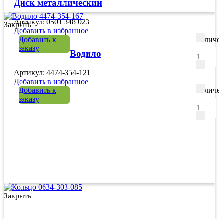
Диск металлический
Артикул: 0501 348 023
Закрыть
Добавить в избранное
Добавить к
Количе
заказу
Водило
Артикул: 4474-354-121
Добавить в избранное
Добавить к
Количе
заказу
Закрыть