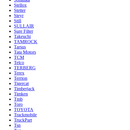
Stellox
Stetter
Steyr
Still
SULLAIR
Sure Filter
Takeuchi
TAMROCK
Tarsus
Tata Motors
TCM
Telco
TERBERG
Terex
Terrion
Tigercat
Timberjack
Timken
Tmb
Toro
TOYOTA
Trackmobile
TruckPart
Tsn