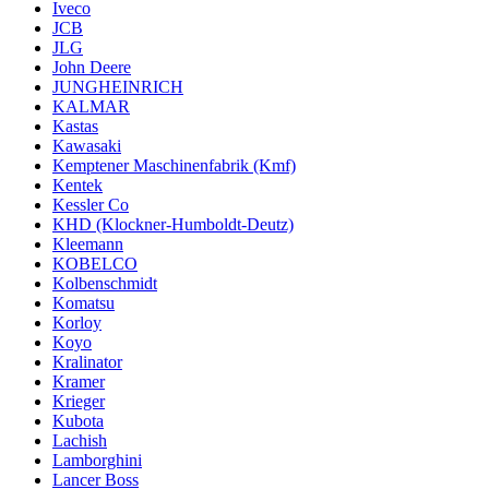
Iveco
JCB
JLG
John Deere
JUNGHEINRICH
KALMAR
Kastas
Kawasaki
Kemptener Maschinenfabrik (Kmf)
Kentek
Kessler Co
KHD (Klockner-Humboldt-Deutz)
Kleemann
KOBELCO
Kolbenschmidt
Komatsu
Korloy
Koyo
Kralinator
Kramer
Krieger
Kubota
Lachish
Lamborghini
Lancer Boss