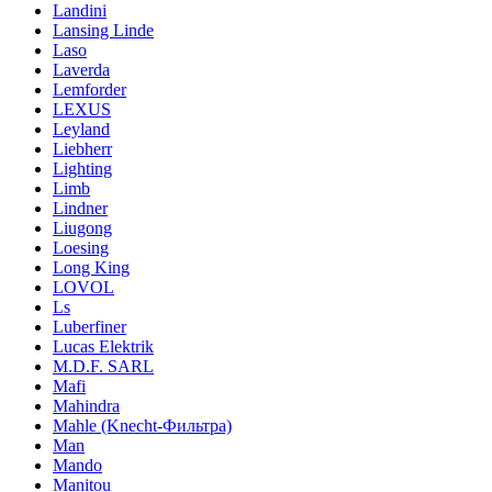
Landini
Lansing Linde
Laso
Laverda
Lemforder
LEXUS
Leyland
Liebherr
Lighting
Limb
Lindner
Liugong
Loesing
Long King
LOVOL
Ls
Luberfiner
Lucas Elektrik
M.D.F. SARL
Mafi
Mahindra
Mahle (Knecht-Фильтра)
Man
Mando
Manitou