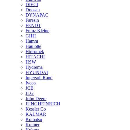
DIECI
Doosan
DYNAPAC
Faresin
FENDT
Franz Kleine
GHH
Hamm
Haulotte
Hidromek
HITACHI
HSW
Hydrema
HYUNDAI
Ingersoll Rand
Iveco
JCB
JLG
John Deere
JUNGHEINRICH
Kessler Co
KALMAR
Komatsu
Kramer
Kubota