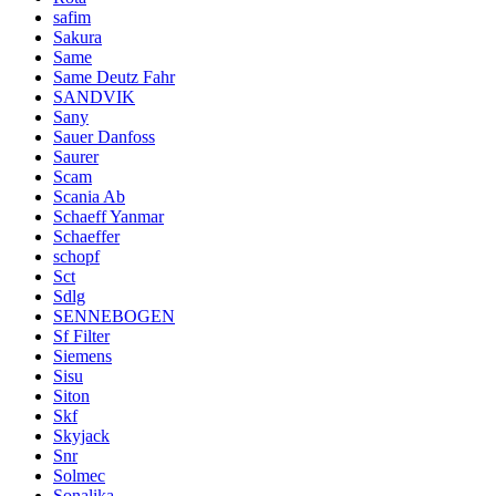
safim
Sakura
Same
Same Deutz Fahr
SANDVIK
Sany
Sauer Danfoss
Saurer
Scam
Scania Ab
Schaeff Yanmar
Schaeffer
schopf
Sct
Sdlg
SENNEBOGEN
Sf Filter
Siemens
Sisu
Siton
Skf
Skyjack
Snr
Solmec
Sonalika