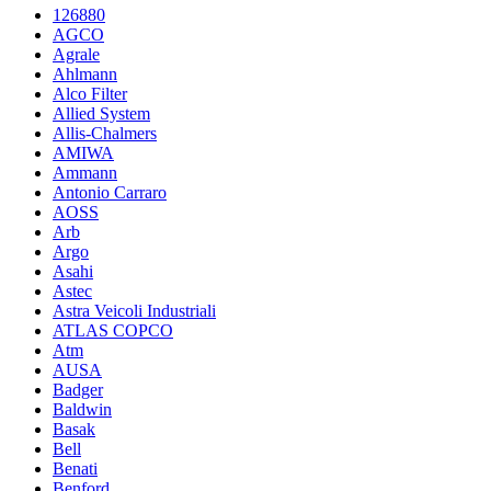
126880
AGCO
Agrale
Ahlmann
Alco Filter
Allied System
Allis-Chalmers
AMIWA
Ammann
Antonio Carraro
AOSS
Arb
Argo
Asahi
Astec
Astra Veicoli Industriali
ATLAS COPCO
Atm
AUSA
Badger
Baldwin
Basak
Bell
Benati
Benford