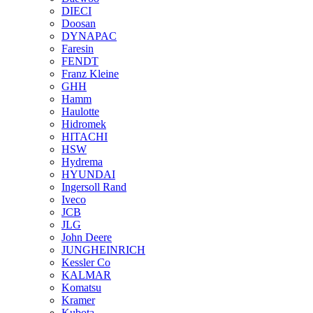
DIECI
Doosan
DYNAPAC
Faresin
FENDT
Franz Kleine
GHH
Hamm
Haulotte
Hidromek
HITACHI
HSW
Hydrema
HYUNDAI
Ingersoll Rand
Iveco
JCB
JLG
John Deere
JUNGHEINRICH
Kessler Co
KALMAR
Komatsu
Kramer
Kubota