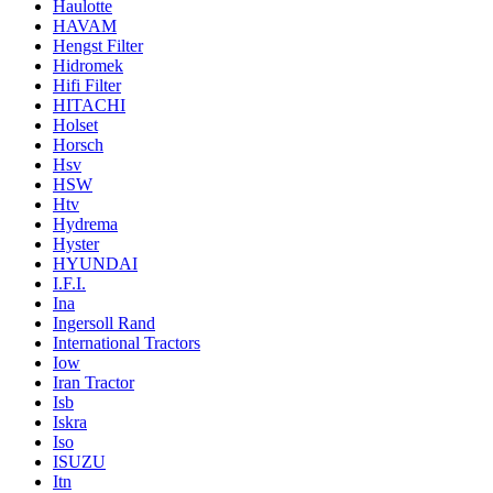
Haulotte
HAVAM
Hengst Filter
Hidromek
Hifi Filter
HITACHI
Holset
Horsch
Hsv
HSW
Htv
Hydrema
Hyster
HYUNDAI
I.F.I.
Ina
Ingersoll Rand
International Tractors
Iow
Iran Tractor
Isb
Iskra
Iso
ISUZU
Itn