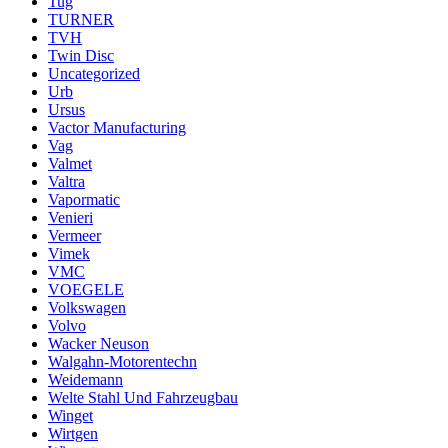
Tug
TURNER
TVH
Twin Disc
Uncategorized
Urb
Ursus
Vactor Manufacturing
Vag
Valmet
Valtra
Vapormatic
Venieri
Vermeer
Vimek
VMC
VOEGELE
Volkswagen
Volvo
Wacker Neuson
Walgahn-Motorentechn
Weidemann
Welte Stahl Und Fahrzeugbau
Winget
Wirtgen