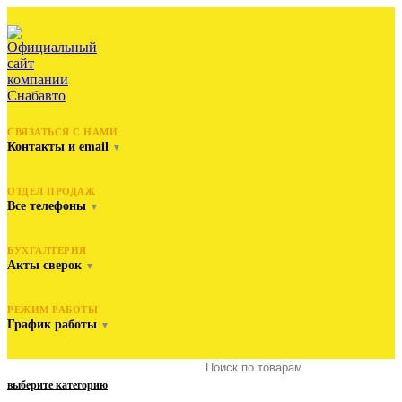
СВЯЗАТЬСЯ С НАМИ
Контакты и email
▼
ОТДЕЛ ПРОДАЖ
Все телефоны
▼
БУХГАЛТЕРИЯ
Акты сверок
▼
РЕЖИМ РАБОТЫ
График работы
▼
выберите категорию