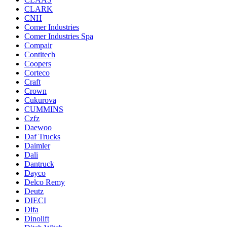
CLARK
CNH
Comer Industries
Comer Industries Spa
Compair
Contitech
Coopers
Corteco
Craft
Crown
Cukurova
CUMMINS
Czfz
Daewoo
Daf Trucks
Daimler
Dali
Dantruck
Dayco
Delco Remy
Deutz
DIECI
Difa
Dinolift