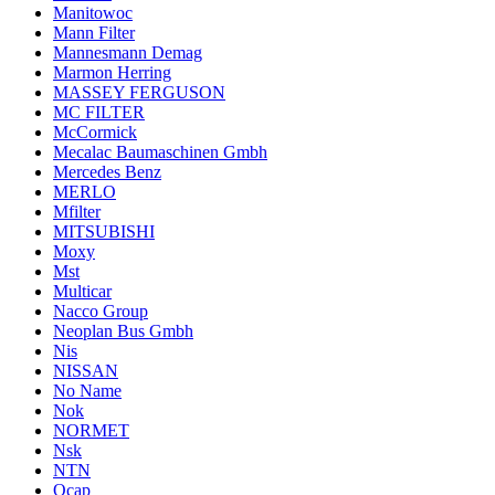
Manitowoc
Mann Filter
Mannesmann Demag
Marmon Herring
MASSEY FERGUSON
MC FILTER
McCormick
Mecalac Baumaschinen Gmbh
Mercedes Benz
MERLO
Mfilter
MITSUBISHI
Moxy
Mst
Multicar
Nacco Group
Neoplan Bus Gmbh
Nis
NISSAN
No Name
Nok
NORMET
Nsk
NTN
Ocap