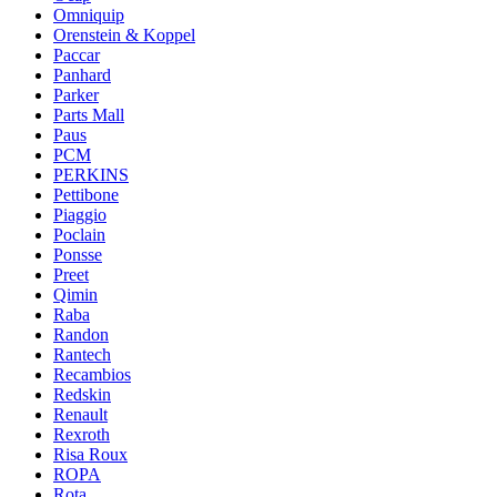
Omniquip
Orenstein & Koppel
Paccar
Panhard
Parker
Parts Mall
Paus
PCM
PERKINS
Pettibone
Piaggio
Poclain
Ponsse
Preet
Qimin
Raba
Randon
Rantech
Recambios
Redskin
Renault
Rexroth
Risa Roux
ROPA
Rota