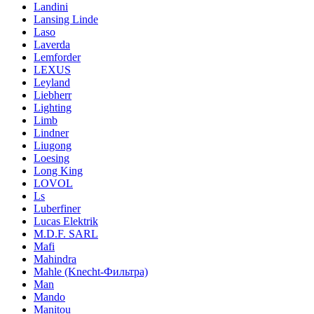
Landini
Lansing Linde
Laso
Laverda
Lemforder
LEXUS
Leyland
Liebherr
Lighting
Limb
Lindner
Liugong
Loesing
Long King
LOVOL
Ls
Luberfiner
Lucas Elektrik
M.D.F. SARL
Mafi
Mahindra
Mahle (Knecht-Фильтра)
Man
Mando
Manitou