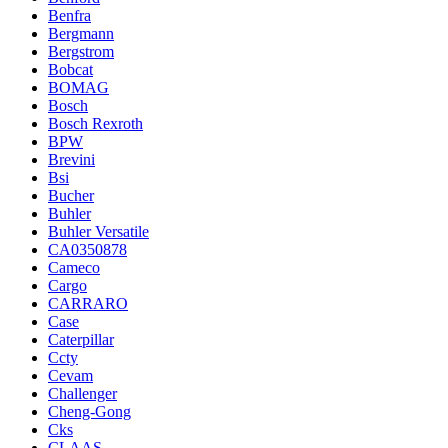
Benfra
Bergmann
Bergstrom
Bobcat
BOMAG
Bosch
Bosch Rexroth
BPW
Brevini
Bsi
Bucher
Buhler
Buhler Versatile
CA0350878
Cameco
Cargo
CARRARO
Case
Caterpillar
Ccty
Cevam
Challenger
Cheng-Gong
Cks
CLAAS