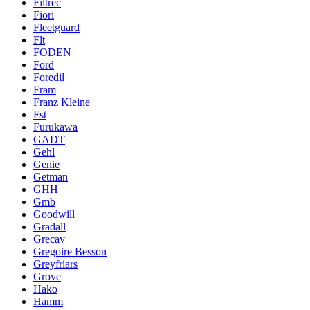
Filtrec
Fiori
Fleetguard
Flt
FODEN
Ford
Foredil
Fram
Franz Kleine
Fst
Furukawa
GADT
Gehl
Genie
Getman
GHH
Gmb
Goodwill
Gradall
Grecav
Gregoire Besson
Greyfriars
Grove
Hako
Hamm