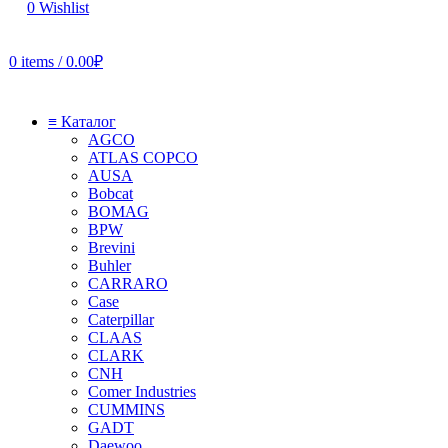
0
Wishlist
0
items
/
0.00
₽
≡ Каталог
AGCO
ATLAS COPCO
AUSA
Bobcat
BOMAG
BPW
Brevini
Buhler
CARRARO
Case
Caterpillar
CLAAS
CLARK
CNH
Comer Industries
CUMMINS
GADT
Daewoo