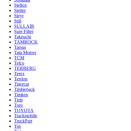
Stellox
Stetter
Steyr
Still
SULLAIR
Sure Filter
Takeuchi
TAMROCK
Tarsus
Tata Motors
TCM
Telco
TERBERG
Terex
Terrion
Tigercat
Timberjack
Timken
Tmb
Toro
TOYOTA
Trackmobile
TruckPart
Tsn