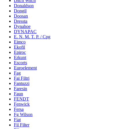
Ditch Witch
Donaldson
Dongil
Doosan
Dressta
Dynahoe
DYNAPAC
E. N. M. T. P. / Cpg
Eimco
Ekofil
Epiroc
Erkunt
Escorts
Euroelement
Fag
Fai Filtri
Fantuzzi
Faresin
Faun
FENDT
Fenwick
Fersa
Fg Wilson
Fiat
Fil Filter