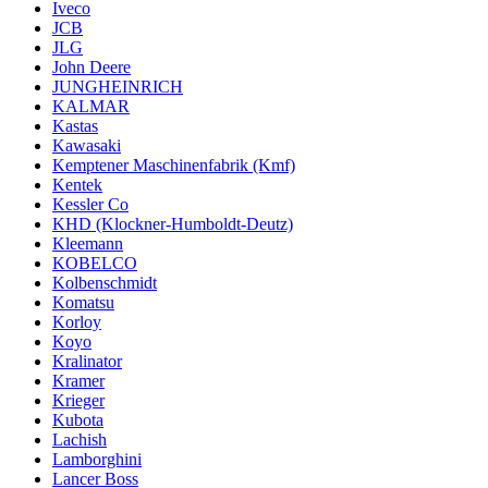
Iveco
JCB
JLG
John Deere
JUNGHEINRICH
KALMAR
Kastas
Kawasaki
Kemptener Maschinenfabrik (Kmf)
Kentek
Kessler Co
KHD (Klockner-Humboldt-Deutz)
Kleemann
KOBELCO
Kolbenschmidt
Komatsu
Korloy
Koyo
Kralinator
Kramer
Krieger
Kubota
Lachish
Lamborghini
Lancer Boss