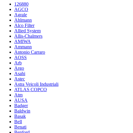
126880
AGCO
Agrale
Ahlmann
Alco Filter
Allied System
Allis-Chalmers
AMIWA
Ammann
Antonio Carraro
AOSS
Arb
Argo
Asahi
Astec
Astra Veicoli Industriali
ATLAS COPCO
Atm
AUSA
Badger
Baldwin
Basak
Bell
Benati
Benford