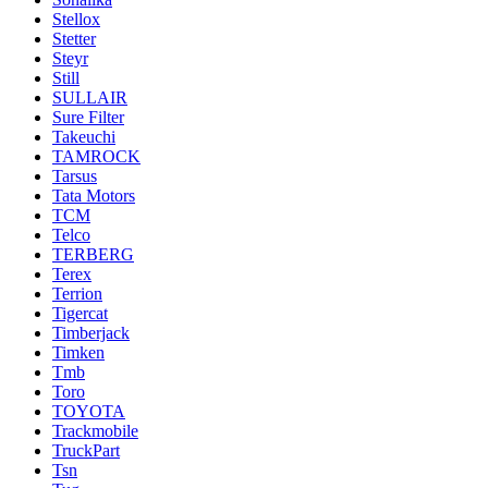
Stellox
Stetter
Steyr
Still
SULLAIR
Sure Filter
Takeuchi
TAMROCK
Tarsus
Tata Motors
TCM
Telco
TERBERG
Terex
Terrion
Tigercat
Timberjack
Timken
Tmb
Toro
TOYOTA
Trackmobile
TruckPart
Tsn