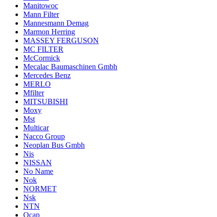
Manitowoc
Mann Filter
Mannesmann Demag
Marmon Herring
MASSEY FERGUSON
MC FILTER
McCormick
Mecalac Baumaschinen Gmbh
Mercedes Benz
MERLO
Mfilter
MITSUBISHI
Moxy
Mst
Multicar
Nacco Group
Neoplan Bus Gmbh
Nis
NISSAN
No Name
Nok
NORMET
Nsk
NTN
Ocap