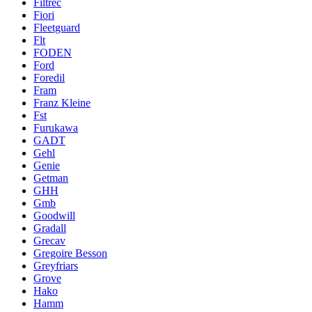
Filtrec
Fiori
Fleetguard
Flt
FODEN
Ford
Foredil
Fram
Franz Kleine
Fst
Furukawa
GADT
Gehl
Genie
Getman
GHH
Gmb
Goodwill
Gradall
Grecav
Gregoire Besson
Greyfriars
Grove
Hako
Hamm