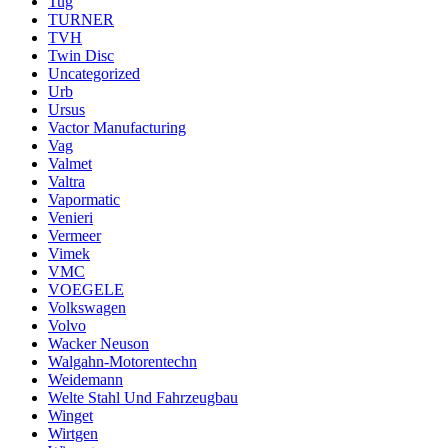
Tug
TURNER
TVH
Twin Disc
Uncategorized
Urb
Ursus
Vactor Manufacturing
Vag
Valmet
Valtra
Vapormatic
Venieri
Vermeer
Vimek
VMC
VOEGELE
Volkswagen
Volvo
Wacker Neuson
Walgahn-Motorentechn
Weidemann
Welte Stahl Und Fahrzeugbau
Winget
Wirtgen