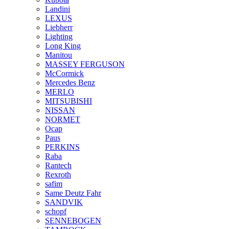
Landini
LEXUS
Liebherr
Lighting
Long King
Manitou
MASSEY FERGUSON
McCormick
Mercedes Benz
MERLO
MITSUBISHI
NISSAN
NORMET
Ocap
Paus
PERKINS
Raba
Rantech
Rexroth
safim
Same Deutz Fahr
SANDVIK
schopf
SENNEBOGEN