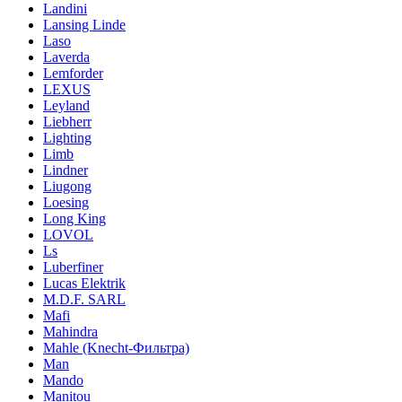
Landini
Lansing Linde
Laso
Laverda
Lemforder
LEXUS
Leyland
Liebherr
Lighting
Limb
Lindner
Liugong
Loesing
Long King
LOVOL
Ls
Luberfiner
Lucas Elektrik
M.D.F. SARL
Mafi
Mahindra
Mahle (Knecht-Фильтра)
Man
Mando
Manitou