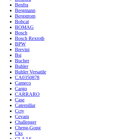
Benfra
Bergmann
Bergstrom
Bobcat
BOMAG
Bosch
Bosch Rexroth
BPW
Brevini
Bsi
Bucher
Buhler
Buhler Versatile
CA0350878
Cameco
Cargo
CARRARO
Case
Caterpillar
Ccty
Cevam
Challenger
Cheng-Gong
Cks
CLAAS