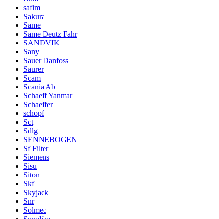
safim
Sakura
Same
Same Deutz Fahr
SANDVIK
Sany
Sauer Danfoss
Saurer
Scam
Scania Ab
Schaeff Yanmar
Schaeffer
schopf
Sct
Sdlg
SENNEBOGEN
Sf Filter
Siemens
Sisu
Siton
Skf
Skyjack
Snr
Solmec
Sonalika