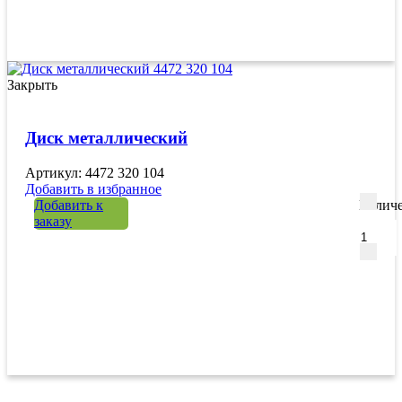
Закрыть
Диск металлический
Артикул: 4472 320 104
Добавить в избранное
Добавить к
Количе
заказу