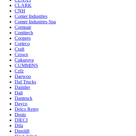
CLARK
CNH
Comer Industries
Comer Industries Spa
Compair
Contitech
Coopers
Corteco
Craft
Crown
Cukurova
CUMMINS
Czfz
Daewoo
Daf Trucks
Daimler
Dali
Dantruck
Dayco
Delco Remy
Deutz
DIECI
Difa
Dinolift