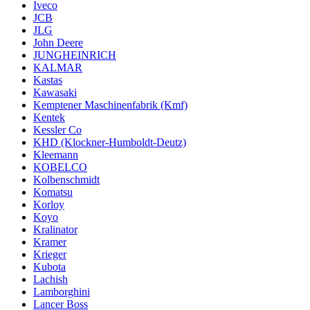
Iveco
JCB
JLG
John Deere
JUNGHEINRICH
KALMAR
Kastas
Kawasaki
Kemptener Maschinenfabrik (Kmf)
Kentek
Kessler Co
KHD (Klockner-Humboldt-Deutz)
Kleemann
KOBELCO
Kolbenschmidt
Komatsu
Korloy
Koyo
Kralinator
Kramer
Krieger
Kubota
Lachish
Lamborghini
Lancer Boss