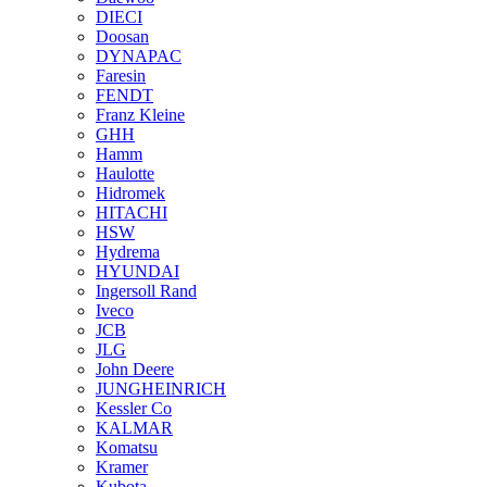
DIECI
Doosan
DYNAPAC
Faresin
FENDT
Franz Kleine
GHH
Hamm
Haulotte
Hidromek
HITACHI
HSW
Hydrema
HYUNDAI
Ingersoll Rand
Iveco
JCB
JLG
John Deere
JUNGHEINRICH
Kessler Co
KALMAR
Komatsu
Kramer
Kubota