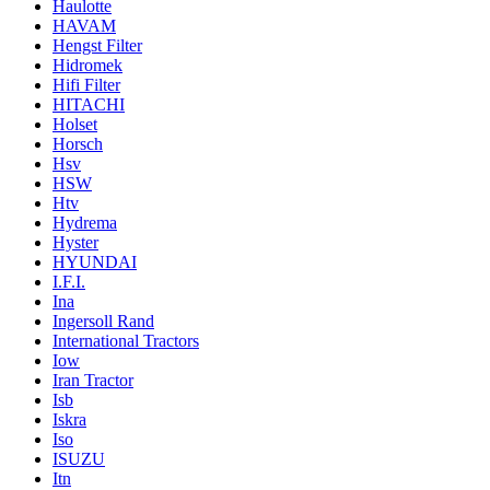
Haulotte
HAVAM
Hengst Filter
Hidromek
Hifi Filter
HITACHI
Holset
Horsch
Hsv
HSW
Htv
Hydrema
Hyster
HYUNDAI
I.F.I.
Ina
Ingersoll Rand
International Tractors
Iow
Iran Tractor
Isb
Iskra
Iso
ISUZU
Itn