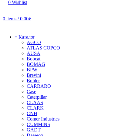
0
Wishlist
0
items
/
0.00
₽
≡ Каталог
AGCO
ATLAS COPCO
AUSA
Bobcat
BOMAG
BPW
Brevini
Buhler
CARRARO
Case
Caterpillar
CLAAS
CLARK
CNH
Comer Industries
CUMMINS
GADT
Daewoo