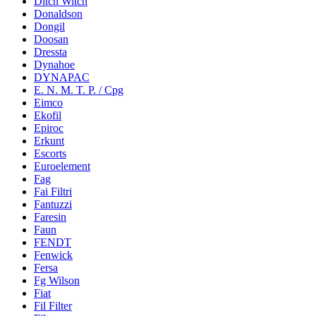
Ditch Witch
Donaldson
Dongil
Doosan
Dressta
Dynahoe
DYNAPAC
E. N. M. T. P. / Cpg
Eimco
Ekofil
Epiroc
Erkunt
Escorts
Euroelement
Fag
Fai Filtri
Fantuzzi
Faresin
Faun
FENDT
Fenwick
Fersa
Fg Wilson
Fiat
Fil Filter