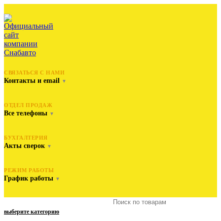
СВЯЗАТЬСЯ С НАМИ
Контакты и email
▼
ОТДЕЛ ПРОДАЖ
Все телефоны
▼
БУХГАЛТЕРИЯ
Акты сверок
▼
РЕЖИМ РАБОТЫ
График работы
▼
выберите категорию