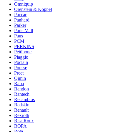
Omniquip
Orenstein & Koppel
Paccar
Panhard
Parker
Parts Mall
Paus
PCM
PERKINS
Pettibone
Piaggio
Poclain
Ponsse
Preet
Qimin
Raba
Randon
Rantech
Recambios
Redskin
Renault
Rexroth
Risa Roux
ROPA
Rota