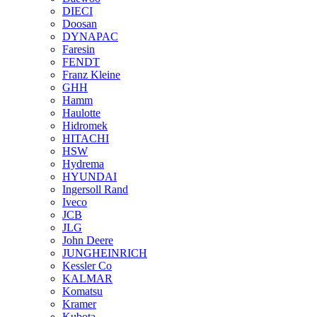
DIECI
Doosan
DYNAPAC
Faresin
FENDT
Franz Kleine
GHH
Hamm
Haulotte
Hidromek
HITACHI
HSW
Hydrema
HYUNDAI
Ingersoll Rand
Iveco
JCB
JLG
John Deere
JUNGHEINRICH
Kessler Co
KALMAR
Komatsu
Kramer
Kubota