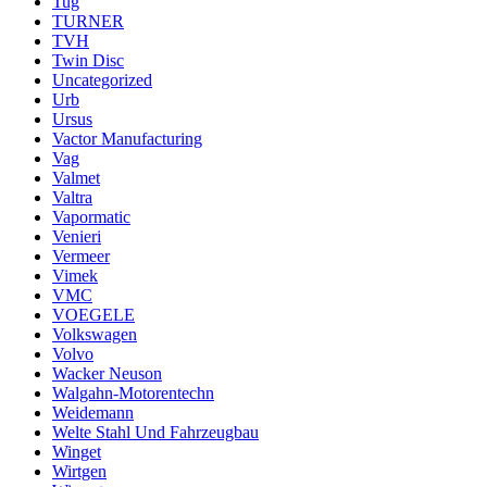
Tug
TURNER
TVH
Twin Disc
Uncategorized
Urb
Ursus
Vactor Manufacturing
Vag
Valmet
Valtra
Vapormatic
Venieri
Vermeer
Vimek
VMC
VOEGELE
Volkswagen
Volvo
Wacker Neuson
Walgahn-Motorentechn
Weidemann
Welte Stahl Und Fahrzeugbau
Winget
Wirtgen