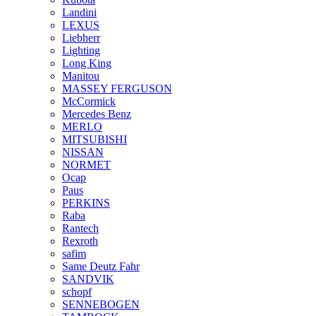
Landini
LEXUS
Liebherr
Lighting
Long King
Manitou
MASSEY FERGUSON
McCormick
Mercedes Benz
MERLO
MITSUBISHI
NISSAN
NORMET
Ocap
Paus
PERKINS
Raba
Rantech
Rexroth
safim
Same Deutz Fahr
SANDVIK
schopf
SENNEBOGEN