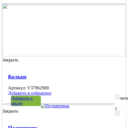
Закрыть
Кольцо
Артикул: V37962900
Добавить в избранное
Добавить к
Количе
заказу
Закрыть
Подшипник