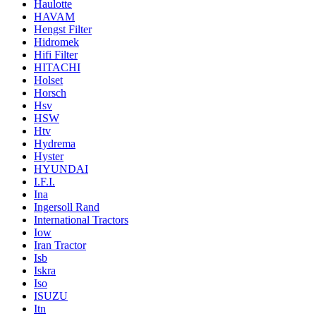
Haulotte
HAVAM
Hengst Filter
Hidromek
Hifi Filter
HITACHI
Holset
Horsch
Hsv
HSW
Htv
Hydrema
Hyster
HYUNDAI
I.F.I.
Ina
Ingersoll Rand
International Tractors
Iow
Iran Tractor
Isb
Iskra
Iso
ISUZU
Itn