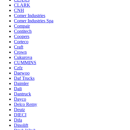
CLARK
CNH
Comer Industries
Comer Industries Spa
Compair
Contitech
Coopers
Corteco
Craft
Crown
Cukurova
CUMMINS
Czfz
Daewoo
Daf Trucks
Daimler
Dali
Dantruck
Dayco
Delco Remy
Deutz
DIECI
Difa
Dinolift