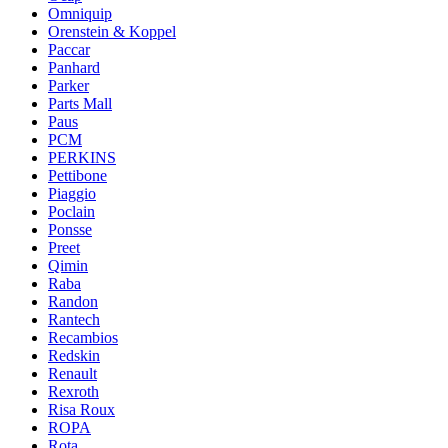
Omniquip
Orenstein & Koppel
Paccar
Panhard
Parker
Parts Mall
Paus
PCM
PERKINS
Pettibone
Piaggio
Poclain
Ponsse
Preet
Qimin
Raba
Randon
Rantech
Recambios
Redskin
Renault
Rexroth
Risa Roux
ROPA
Rota