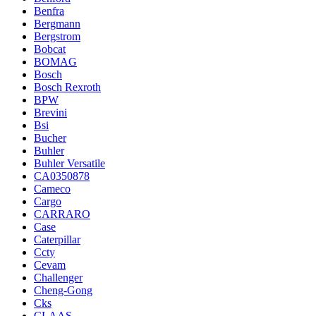
Benfra
Bergmann
Bergstrom
Bobcat
BOMAG
Bosch
Bosch Rexroth
BPW
Brevini
Bsi
Bucher
Buhler
Buhler Versatile
CA0350878
Cameco
Cargo
CARRARO
Case
Caterpillar
Ccty
Cevam
Challenger
Cheng-Gong
Cks
CLAAS