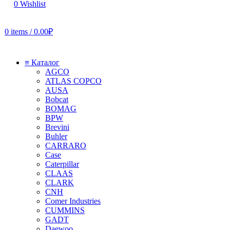
0
Wishlist
0
items
/
0.00
₽
≡ Каталог
AGCO
ATLAS COPCO
AUSA
Bobcat
BOMAG
BPW
Brevini
Buhler
CARRARO
Case
Caterpillar
CLAAS
CLARK
CNH
Comer Industries
CUMMINS
GADT
Daewoo