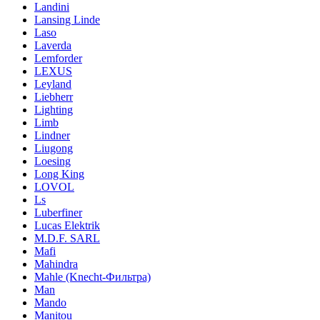
Landini
Lansing Linde
Laso
Laverda
Lemforder
LEXUS
Leyland
Liebherr
Lighting
Limb
Lindner
Liugong
Loesing
Long King
LOVOL
Ls
Luberfiner
Lucas Elektrik
M.D.F. SARL
Mafi
Mahindra
Mahle (Knecht-Фильтра)
Man
Mando
Manitou