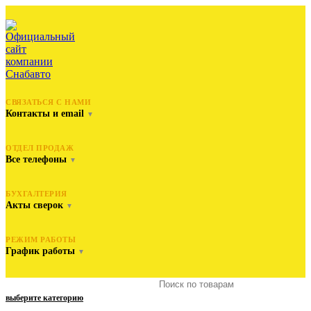
СВЯЗАТЬСЯ С НАМИ
Контакты и email
▼
ОТДЕЛ ПРОДАЖ
Все телефоны
▼
БУХГАЛТЕРИЯ
Акты сверок
▼
РЕЖИМ РАБОТЫ
График работы
▼
выберите категорию