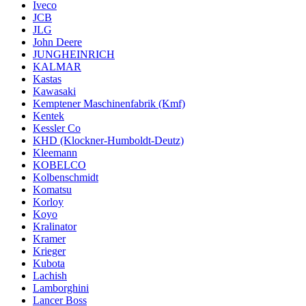
Iveco
JCB
JLG
John Deere
JUNGHEINRICH
KALMAR
Kastas
Kawasaki
Kemptener Maschinenfabrik (Kmf)
Kentek
Kessler Co
KHD (Klockner-Humboldt-Deutz)
Kleemann
KOBELCO
Kolbenschmidt
Komatsu
Korloy
Koyo
Kralinator
Kramer
Krieger
Kubota
Lachish
Lamborghini
Lancer Boss