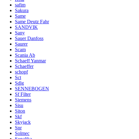
safim
Sakura
Same
Same Deutz Fahr
SANDVIK
Sany
Sauer Danfoss
Saurer
Scam
Scania Ab
Schaeff Yanmar
Schaeffer
schopf
Sct
Sdlg
SENNEBOGEN
Sf Filter
Siemens
Sisu
Siton
Skf
Skyjack
Snr
Solmec
Sonalika