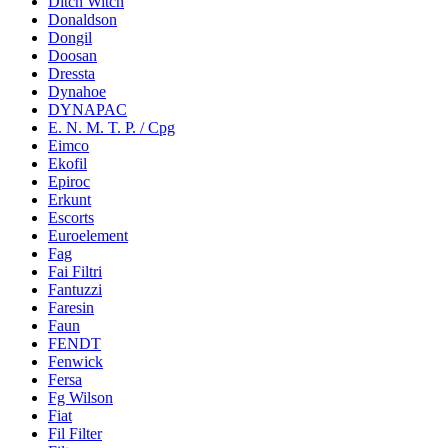
Ditch Witch
Donaldson
Dongil
Doosan
Dressta
Dynahoe
DYNAPAC
E. N. M. T. P. / Cpg
Eimco
Ekofil
Epiroc
Erkunt
Escorts
Euroelement
Fag
Fai Filtri
Fantuzzi
Faresin
Faun
FENDT
Fenwick
Fersa
Fg Wilson
Fiat
Fil Filter