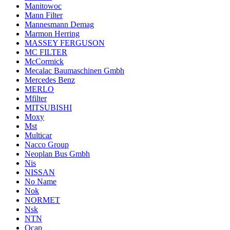
Manitowoc
Mann Filter
Mannesmann Demag
Marmon Herring
MASSEY FERGUSON
MC FILTER
McCormick
Mecalac Baumaschinen Gmbh
Mercedes Benz
MERLO
Mfilter
MITSUBISHI
Moxy
Mst
Multicar
Nacco Group
Neoplan Bus Gmbh
Nis
NISSAN
No Name
Nok
NORMET
Nsk
NTN
Ocap