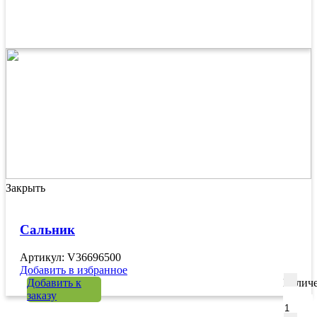
Закрыть
Сальник
Артикул: V36696500
Добавить в избранное
Добавить к
Количе
заказу