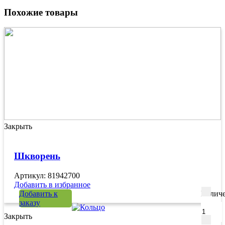
Похожие товары
Закрыть
Шкворень
Артикул: 81942700
Добавить в избранное
Добавить к
Количе
заказу
Закрыть