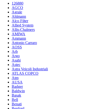
126880
AGCO
Agrale
Ahlmann
Alco Filter
Allied System
Allis-Chalmers
AMIWA
Ammann
Antonio Carraro
AOSS
Arb
Argo
Asahi
Astec
Astra Veicoli Industriali
ATLAS COPCO
Atm
AUSA
Badger
Baldwin
Basak
Bell
Benati
Benford