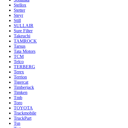
Stellox
Stetter
Steyr
Still
SULLAIR
Sure Filter
Takeuchi
TAMROCK
Tarsus
Tata Motors
TCM
Telco
TERBERG
Terex
Terrion
Tigercat
Timberjack
Timken
Tmb
Toro
TOYOTA
Trackmobile
TruckPart
Tsn