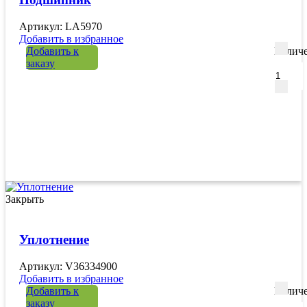
Артикул: LA5970
Добавить в избранное
Добавить к
Количе
заказу
Закрыть
Уплотнение
Артикул: V36334900
Добавить в избранное
Добавить к
Количе
заказу