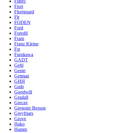
Filtrec
Fiori
Fleetguard
Flt
FODEN
Ford
Foredil
Fram
Franz Kleine
Fst
Furukawa
GADT
Gehl
Genie
Getman
GHH
Gmb
Goodwill
Gradall
Grecav
Gregoire Besson
Greyfriars
Grove
Hako
Hamm