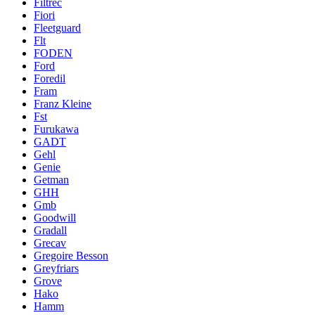
Filtrec
Fiori
Fleetguard
Flt
FODEN
Ford
Foredil
Fram
Franz Kleine
Fst
Furukawa
GADT
Gehl
Genie
Getman
GHH
Gmb
Goodwill
Gradall
Grecav
Gregoire Besson
Greyfriars
Grove
Hako
Hamm