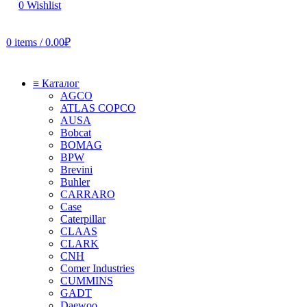
0
Wishlist
0
items
/
0.00
₽
≡ Каталог
AGCO
ATLAS COPCO
AUSA
Bobcat
BOMAG
BPW
Brevini
Buhler
CARRARO
Case
Caterpillar
CLAAS
CLARK
CNH
Comer Industries
CUMMINS
GADT
Daewoo