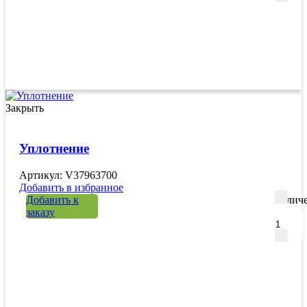
Закрыть
Уплотнение
Артикул: V37963700
Добавить в избранное
Добавить к
Количе
заказу