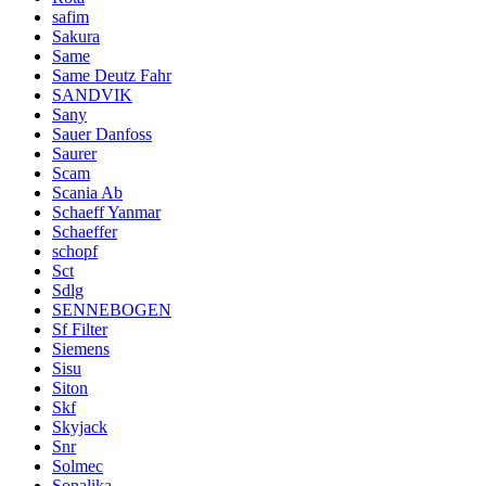
safim
Sakura
Same
Same Deutz Fahr
SANDVIK
Sany
Sauer Danfoss
Saurer
Scam
Scania Ab
Schaeff Yanmar
Schaeffer
schopf
Sct
Sdlg
SENNEBOGEN
Sf Filter
Siemens
Sisu
Siton
Skf
Skyjack
Snr
Solmec
Sonalika