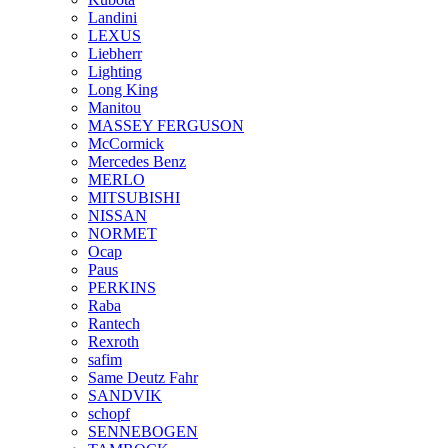
Landini
LEXUS
Liebherr
Lighting
Long King
Manitou
MASSEY FERGUSON
McCormick
Mercedes Benz
MERLO
MITSUBISHI
NISSAN
NORMET
Ocap
Paus
PERKINS
Raba
Rantech
Rexroth
safim
Same Deutz Fahr
SANDVIK
schopf
SENNEBOGEN