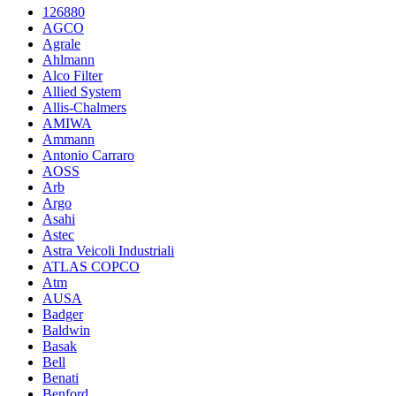
126880
AGCO
Agrale
Ahlmann
Alco Filter
Allied System
Allis-Chalmers
AMIWA
Ammann
Antonio Carraro
AOSS
Arb
Argo
Asahi
Astec
Astra Veicoli Industriali
ATLAS COPCO
Atm
AUSA
Badger
Baldwin
Basak
Bell
Benati
Benford