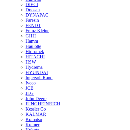
DIECI
Doosan
DYNAPAC
Faresin
FENDT
Franz Kleine
GHH
Hamm
Haulotte
Hidromek
HITACHI
HSW
Hydrema
HYUNDAI
Ingersoll Rand
Iveco
JCB
JLG
John Deere
JUNGHEINRICH
Kessler Co
KALMAR
Komatsu
Kramer
Kubota