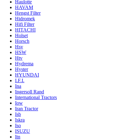
Haulotte
HAVAM
Hengst Filter
Hidromek
Hifi Filter
HITACHI
Holset
Horsch
Hsv
HSW
Htv
Hydrema
Hyster
HYUNDAI
I.F.I.
Ina
Ingersoll Rand
International Tractors
Iow
Iran Tractor
Isb
Iskra
Iso
ISUZU
Itn