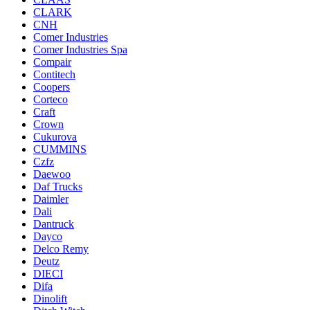
CLARK
CNH
Comer Industries
Comer Industries Spa
Compair
Contitech
Coopers
Corteco
Craft
Crown
Cukurova
CUMMINS
Czfz
Daewoo
Daf Trucks
Daimler
Dali
Dantruck
Dayco
Delco Remy
Deutz
DIECI
Difa
Dinolift