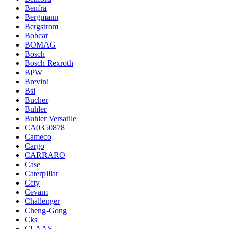
Benfra
Bergmann
Bergstrom
Bobcat
BOMAG
Bosch
Bosch Rexroth
BPW
Brevini
Bsi
Bucher
Buhler
Buhler Versatile
CA0350878
Cameco
Cargo
CARRARO
Case
Caterpillar
Ccty
Cevam
Challenger
Cheng-Gong
Cks
CLAAS