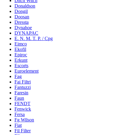
Ditch Witch
Donaldson
Dongil
Doosan
Dressta
Dynahoe
DYNAPAC
E. N. M. T. P. / Cpg
Eimco
Ekofil
Epiroc
Erkunt
Escorts
Euroelement
Fag
Fai Filtri
Fantuzzi
Faresin
Faun
FENDT
Fenwick
Fersa
Fg Wilson
Fiat
Fil Filter