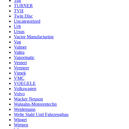
Tug
TURNER
TVH
Twin Disc
Uncategorized
Urb
Ursus
Vactor Manufacturing
Vag
Valmet
Valtra
Vapormatic
Venieri
Vermeer
Vimek
VMC
VOEGELE
Volkswagen
Volvo
Wacker Neuson
Walgahn-Motorentechn
Weidemann
Welte Stahl Und Fahrzeugbau
Winget
Wirtgen