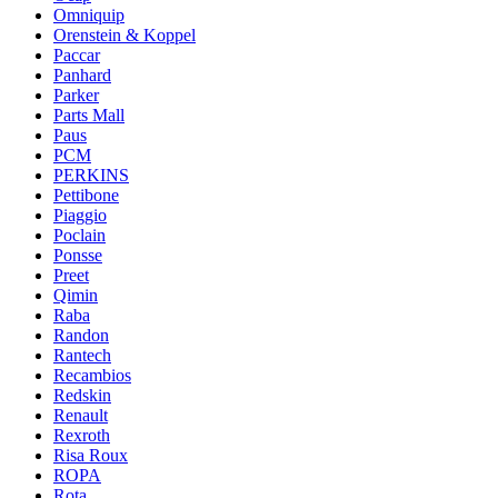
Omniquip
Orenstein & Koppel
Paccar
Panhard
Parker
Parts Mall
Paus
PCM
PERKINS
Pettibone
Piaggio
Poclain
Ponsse
Preet
Qimin
Raba
Randon
Rantech
Recambios
Redskin
Renault
Rexroth
Risa Roux
ROPA
Rota