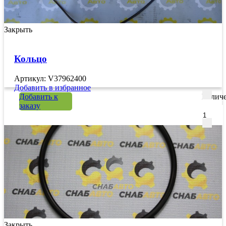
Закрыть
Кольцо
Артикул: V37962400
Добавить в избранное
Добавить к
Количе
заказу
Закрыть