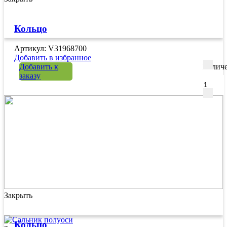
Кольцо
Артикул: V31968700
Добавить в избранное
Добавить к
Количе
заказу
Закрыть
Кольцо