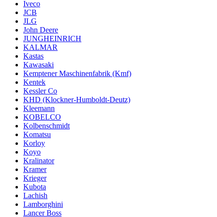
Iveco
JCB
JLG
John Deere
JUNGHEINRICH
KALMAR
Kastas
Kawasaki
Kemptener Maschinenfabrik (Kmf)
Kentek
Kessler Co
KHD (Klockner-Humboldt-Deutz)
Kleemann
KOBELCO
Kolbenschmidt
Komatsu
Korloy
Koyo
Kralinator
Kramer
Krieger
Kubota
Lachish
Lamborghini
Lancer Boss