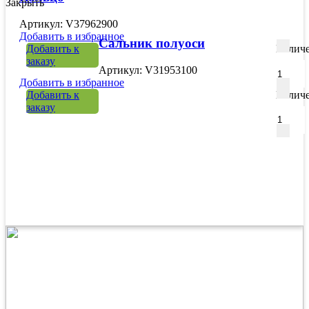
Закрыть
Артикул: V37962900
Добавить в избранное
Сальник полуоси
Добавить к
Количе
заказу
Артикул: V31953100
Добавить в избранное
Добавить к
Количе
заказу