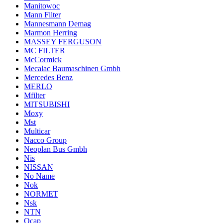
Manitowoc
Mann Filter
Mannesmann Demag
Marmon Herring
MASSEY FERGUSON
MC FILTER
McCormick
Mecalac Baumaschinen Gmbh
Mercedes Benz
MERLO
Mfilter
MITSUBISHI
Moxy
Mst
Multicar
Nacco Group
Neoplan Bus Gmbh
Nis
NISSAN
No Name
Nok
NORMET
Nsk
NTN
Ocap