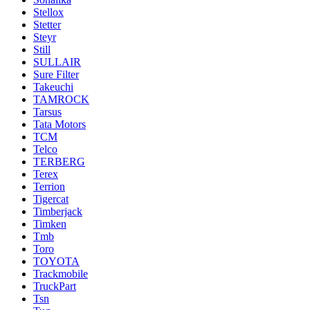
Stellox
Stetter
Steyr
Still
SULLAIR
Sure Filter
Takeuchi
TAMROCK
Tarsus
Tata Motors
TCM
Telco
TERBERG
Terex
Terrion
Tigercat
Timberjack
Timken
Tmb
Toro
TOYOTA
Trackmobile
TruckPart
Tsn