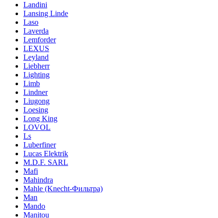
Landini
Lansing Linde
Laso
Laverda
Lemforder
LEXUS
Leyland
Liebherr
Lighting
Limb
Lindner
Liugong
Loesing
Long King
LOVOL
Ls
Luberfiner
Lucas Elektrik
M.D.F. SARL
Mafi
Mahindra
Mahle (Knecht-Фильтра)
Man
Mando
Manitou