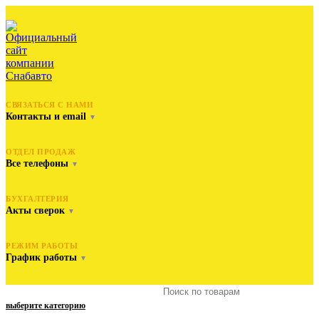
СВЯЗАТЬСЯ С НАМИ
Контакты и email
▼
ОТДЕЛ ПРОДАЖ
Все телефоны
▼
БУХГАЛТЕРИЯ
Акты сверок
▼
РЕЖИМ РАБОТЫ
График работы
▼
выберите категорию