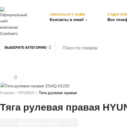
СВЯЗАТЬСЯ С НАМИ
ОТДЕЛ ПР
Контакты и email
Все тел
▼
ВЫБЕРИТЕ КАТЕГОРИЮ
≡ КАТАЛОГ
О КОМПАНИИ
ВАКАНСИИ
СЕРВИС
АКЦИИ
Нажмите для увеличения
Главная
HYUNDAI
Тяга рулевая правая
Тяга рулевая правая HYU
ДОБАВИТЬ К ЗАКАЗУ