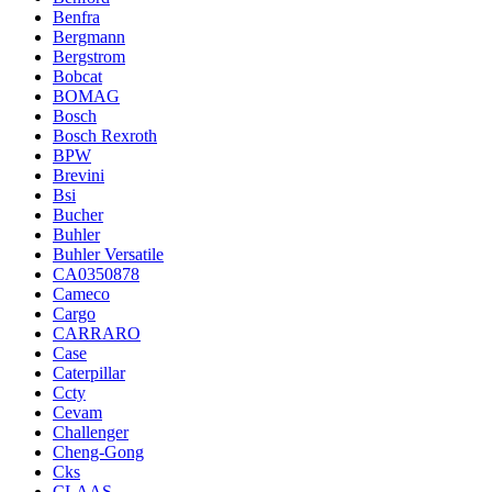
Benfra
Bergmann
Bergstrom
Bobcat
BOMAG
Bosch
Bosch Rexroth
BPW
Brevini
Bsi
Bucher
Buhler
Buhler Versatile
CA0350878
Cameco
Cargo
CARRARO
Case
Caterpillar
Ccty
Cevam
Challenger
Cheng-Gong
Cks
CLAAS