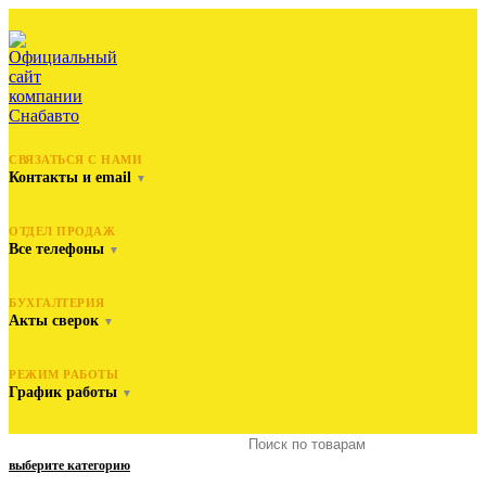
СВЯЗАТЬСЯ С НАМИ
Контакты и email
▼
ОТДЕЛ ПРОДАЖ
Все телефоны
▼
БУХГАЛТЕРИЯ
Акты сверок
▼
РЕЖИМ РАБОТЫ
График работы
▼
выберите категорию