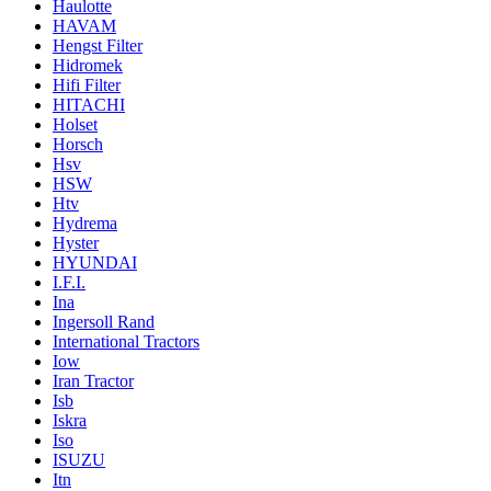
Haulotte
HAVAM
Hengst Filter
Hidromek
Hifi Filter
HITACHI
Holset
Horsch
Hsv
HSW
Htv
Hydrema
Hyster
HYUNDAI
I.F.I.
Ina
Ingersoll Rand
International Tractors
Iow
Iran Tractor
Isb
Iskra
Iso
ISUZU
Itn