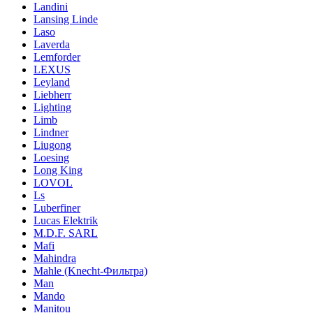
Landini
Lansing Linde
Laso
Laverda
Lemforder
LEXUS
Leyland
Liebherr
Lighting
Limb
Lindner
Liugong
Loesing
Long King
LOVOL
Ls
Luberfiner
Lucas Elektrik
M.D.F. SARL
Mafi
Mahindra
Mahle (Knecht-Фильтра)
Man
Mando
Manitou