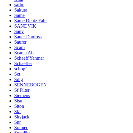
safim
Sakura
Same
Same Deutz Fahr
SANDVIK
Sany
Sauer Danfoss
Saurer
Scam
Scania Ab
Schaeff Yanmar
Schaeffer
schopf
Sct
Sdlg
SENNEBOGEN
Sf Filter
Siemens
Sisu
Siton
Skf
Skyjack
Snr
Solmec
Sonalika