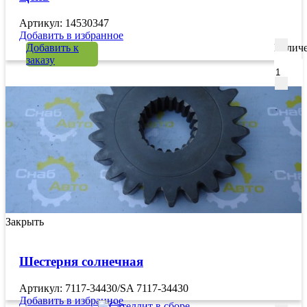
Артикул: 14530347
Добавить в избранное
Добавить к
Количе
заказу
Закрыть
Шестерня солнечная
Артикул: 7117-34430/SA 7117-34430
Добавить в избранное