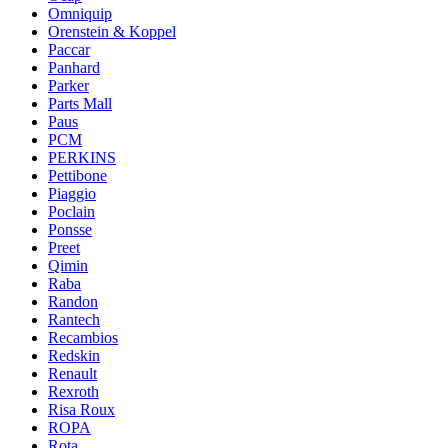
Omniquip
Orenstein & Koppel
Paccar
Panhard
Parker
Parts Mall
Paus
PCM
PERKINS
Pettibone
Piaggio
Poclain
Ponsse
Preet
Qimin
Raba
Randon
Rantech
Recambios
Redskin
Renault
Rexroth
Risa Roux
ROPA
Rota