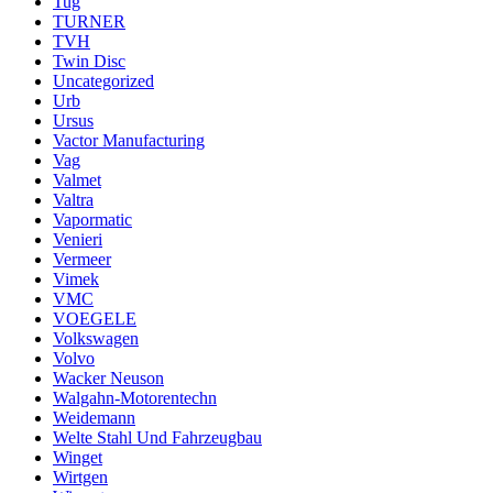
Tug
TURNER
TVH
Twin Disc
Uncategorized
Urb
Ursus
Vactor Manufacturing
Vag
Valmet
Valtra
Vapormatic
Venieri
Vermeer
Vimek
VMC
VOEGELE
Volkswagen
Volvo
Wacker Neuson
Walgahn-Motorentechn
Weidemann
Welte Stahl Und Fahrzeugbau
Winget
Wirtgen