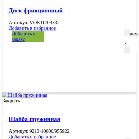
Диск фрикционный
Артикул: VOE11709332
Добавить в избранное
Добавить к
Количе
заказу
Закрыть
Шайба пружинная
Артикул: 9213-10000/955922
Добавить в избранное