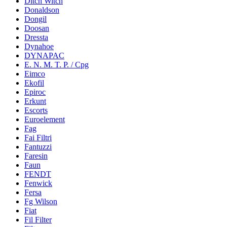
Ditch Witch
Donaldson
Dongil
Doosan
Dressta
Dynahoe
DYNAPAC
E. N. M. T. P. / Cpg
Eimco
Ekofil
Epiroc
Erkunt
Escorts
Euroelement
Fag
Fai Filtri
Fantuzzi
Faresin
Faun
FENDT
Fenwick
Fersa
Fg Wilson
Fiat
Fil Filter