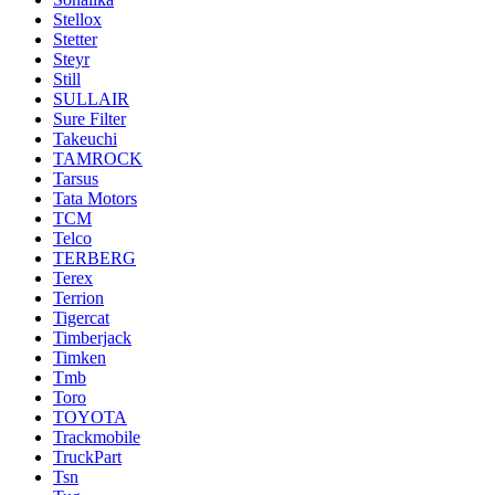
Stellox
Stetter
Steyr
Still
SULLAIR
Sure Filter
Takeuchi
TAMROCK
Tarsus
Tata Motors
TCM
Telco
TERBERG
Terex
Terrion
Tigercat
Timberjack
Timken
Tmb
Toro
TOYOTA
Trackmobile
TruckPart
Tsn