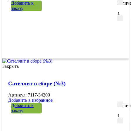
Добавить к
Количе
заказу
Закрыть
Сателлит в сборе (№3)
Артикул: 7117-34200
Добавить в избранное
Добавить к
Количе
заказу