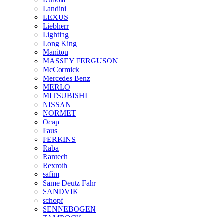
Landini
LEXUS
Liebherr
Lighting
Long King
Manitou
MASSEY FERGUSON
McCormick
Mercedes Benz
MERLO
MITSUBISHI
NISSAN
NORMET
Ocap
Paus
PERKINS
Raba
Rantech
Rexroth
safim
Same Deutz Fahr
SANDVIK
schopf
SENNEBOGEN