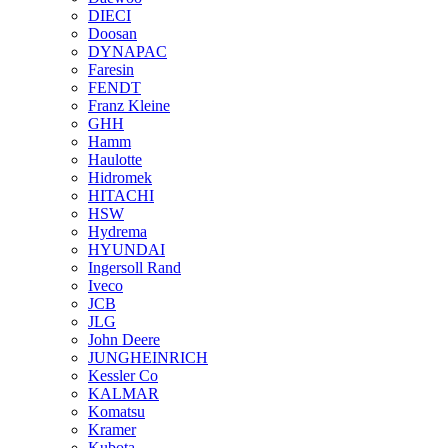
DIECI
Doosan
DYNAPAC
Faresin
FENDT
Franz Kleine
GHH
Hamm
Haulotte
Hidromek
HITACHI
HSW
Hydrema
HYUNDAI
Ingersoll Rand
Iveco
JCB
JLG
John Deere
JUNGHEINRICH
Kessler Co
KALMAR
Komatsu
Kramer
Kubota