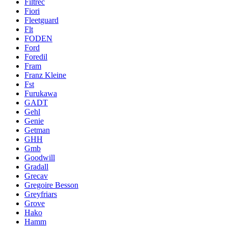
Filtrec
Fiori
Fleetguard
Flt
FODEN
Ford
Foredil
Fram
Franz Kleine
Fst
Furukawa
GADT
Gehl
Genie
Getman
GHH
Gmb
Goodwill
Gradall
Grecav
Gregoire Besson
Greyfriars
Grove
Hako
Hamm