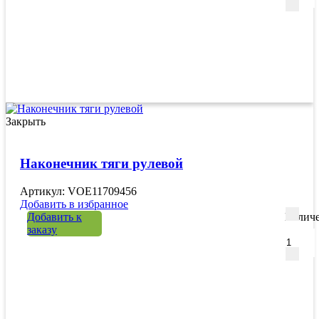
Закрыть
Наконечник тяги рулевой
Артикул: VOE11709456
Добавить в избранное
Добавить к
Количе
заказу