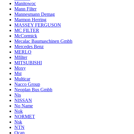
Manitowoc
Mann Filter
Mannesmann Demag
Marmon Herring
MASSEY FERGUSON
MC FILTER
McCormick
Mecalac Baumaschinen Gmbh
Mercedes Benz
MERLO
Mfilter
MITSUBISHI
Moxy
Mst
Multicar
Nacco Group
Neoplan Bus Gmbh
Nis
NISSAN
No Name
Nok
NORMET
Nsk
NTN
Ocap