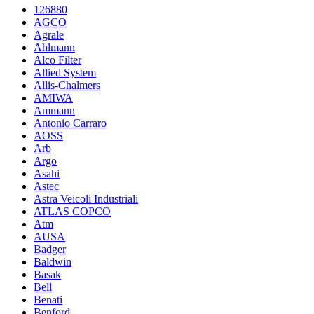
126880
AGCO
Agrale
Ahlmann
Alco Filter
Allied System
Allis-Chalmers
AMIWA
Ammann
Antonio Carraro
AOSS
Arb
Argo
Asahi
Astec
Astra Veicoli Industriali
ATLAS COPCO
Atm
AUSA
Badger
Baldwin
Basak
Bell
Benati
Benford