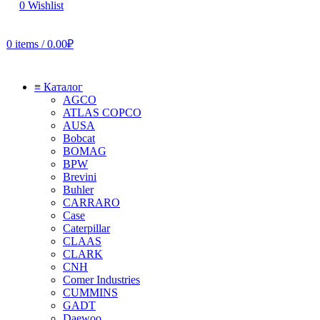
0
Wishlist
0
items
/
0.00
₽
≡ Каталог
AGCO
ATLAS COPCO
AUSA
Bobcat
BOMAG
BPW
Brevini
Buhler
CARRARO
Case
Caterpillar
CLAAS
CLARK
CNH
Comer Industries
CUMMINS
GADT
Daewoo