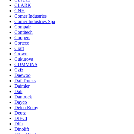
CLARK
CNH
Comer Industries
Comer Industries Spa
Compair
Contitech
Coopers
Corteco
Craft
Crown
Cukurova
CUMMINS
Czfz
Daewoo
Daf Trucks
Daimler
Dali
Dantruck
Dayco
Delco Remy
Deutz
DIECI
Difa
Dinolift