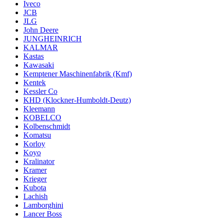
Iveco
JCB
JLG
John Deere
JUNGHEINRICH
KALMAR
Kastas
Kawasaki
Kemptener Maschinenfabrik (Kmf)
Kentek
Kessler Co
KHD (Klockner-Humboldt-Deutz)
Kleemann
KOBELCO
Kolbenschmidt
Komatsu
Korloy
Koyo
Kralinator
Kramer
Krieger
Kubota
Lachish
Lamborghini
Lancer Boss