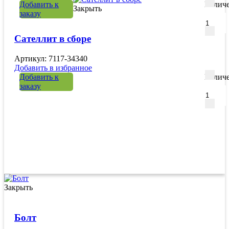
Добавить к
Количе
Закрыть
заказу
Сателлит в сборе
Артикул: 7117-34340
Добавить в избранное
Добавить к
Количе
заказу
Закрыть
Болт