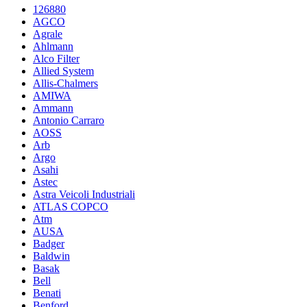
126880
AGCO
Agrale
Ahlmann
Alco Filter
Allied System
Allis-Chalmers
AMIWA
Ammann
Antonio Carraro
AOSS
Arb
Argo
Asahi
Astec
Astra Veicoli Industriali
ATLAS COPCO
Atm
AUSA
Badger
Baldwin
Basak
Bell
Benati
Benford