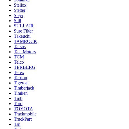
Stellox
Stetter
Steyr
Still
SULLAIR
Sure Filter
Takeuchi
TAMROCK
Tarsus
Tata Motors
TCM
Telco
TERBERG
Terex
Terrion
Tigercat
Timberjack
Timken
Tmb
Toro
TOYOTA
Trackmobile
TruckPart
Tsn