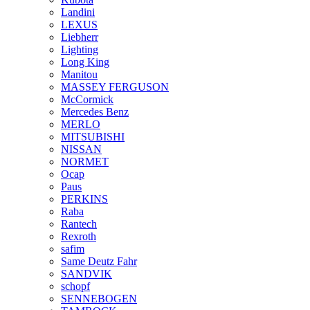
Landini
LEXUS
Liebherr
Lighting
Long King
Manitou
MASSEY FERGUSON
McCormick
Mercedes Benz
MERLO
MITSUBISHI
NISSAN
NORMET
Ocap
Paus
PERKINS
Raba
Rantech
Rexroth
safim
Same Deutz Fahr
SANDVIK
schopf
SENNEBOGEN