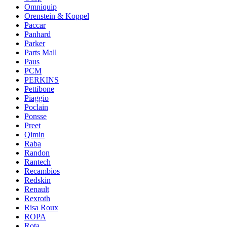
Omniquip
Orenstein & Koppel
Paccar
Panhard
Parker
Parts Mall
Paus
PCM
PERKINS
Pettibone
Piaggio
Poclain
Ponsse
Preet
Qimin
Raba
Randon
Rantech
Recambios
Redskin
Renault
Rexroth
Risa Roux
ROPA
Rota