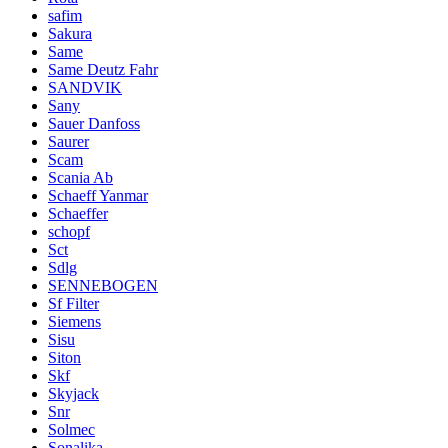
safim
Sakura
Same
Same Deutz Fahr
SANDVIK
Sany
Sauer Danfoss
Saurer
Scam
Scania Ab
Schaeff Yanmar
Schaeffer
schopf
Sct
Sdlg
SENNEBOGEN
Sf Filter
Siemens
Sisu
Siton
Skf
Skyjack
Snr
Solmec
Sonalika