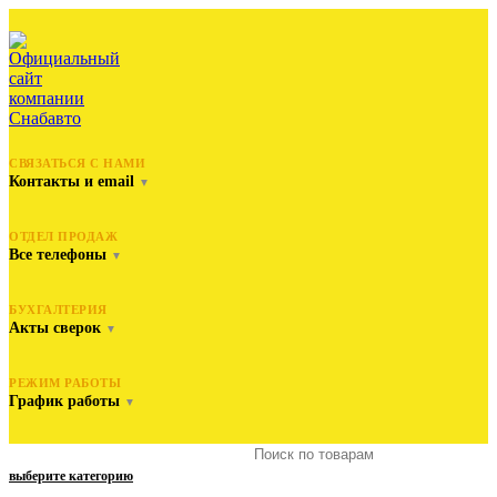
СВЯЗАТЬСЯ С НАМИ
Контакты и email
▼
ОТДЕЛ ПРОДАЖ
Все телефоны
▼
БУХГАЛТЕРИЯ
Акты сверок
▼
РЕЖИМ РАБОТЫ
График работы
▼
выберите категорию