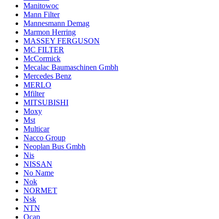
Manitowoc
Mann Filter
Mannesmann Demag
Marmon Herring
MASSEY FERGUSON
MC FILTER
McCormick
Mecalac Baumaschinen Gmbh
Mercedes Benz
MERLO
Mfilter
MITSUBISHI
Moxy
Mst
Multicar
Nacco Group
Neoplan Bus Gmbh
Nis
NISSAN
No Name
Nok
NORMET
Nsk
NTN
Ocap