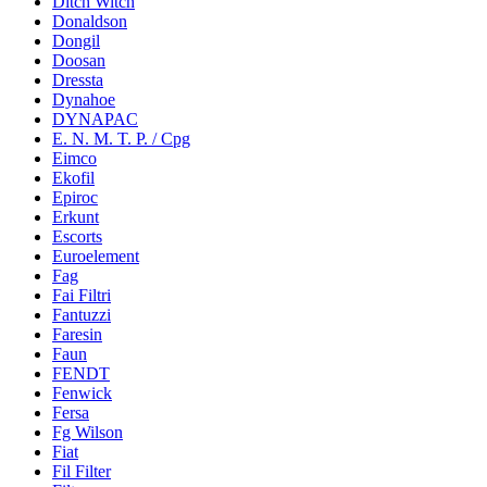
Ditch Witch
Donaldson
Dongil
Doosan
Dressta
Dynahoe
DYNAPAC
E. N. M. T. P. / Cpg
Eimco
Ekofil
Epiroc
Erkunt
Escorts
Euroelement
Fag
Fai Filtri
Fantuzzi
Faresin
Faun
FENDT
Fenwick
Fersa
Fg Wilson
Fiat
Fil Filter