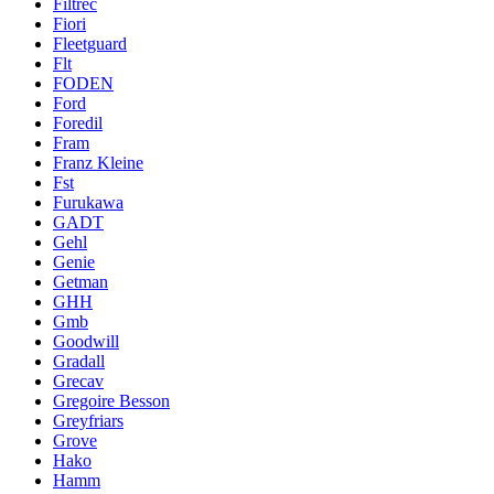
Filtrec
Fiori
Fleetguard
Flt
FODEN
Ford
Foredil
Fram
Franz Kleine
Fst
Furukawa
GADT
Gehl
Genie
Getman
GHH
Gmb
Goodwill
Gradall
Grecav
Gregoire Besson
Greyfriars
Grove
Hako
Hamm