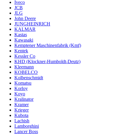
Iveco
JCB
JLG
John Deere
JUNGHEINRICH
KALMAR
Kastas
Kawasaki
Kemptener Maschinenfabrik (Kmf)
Kentek
Kessler Co
KHD (Klockner-Humboldt-Deutz)
Kleemann
KOBELCO
Kolbenschmidt
Komatsu
Korloy
Koyo
Kralinator
Kramer
Krieger
Kubota
Lachish
Lamborghini
Lancer Boss