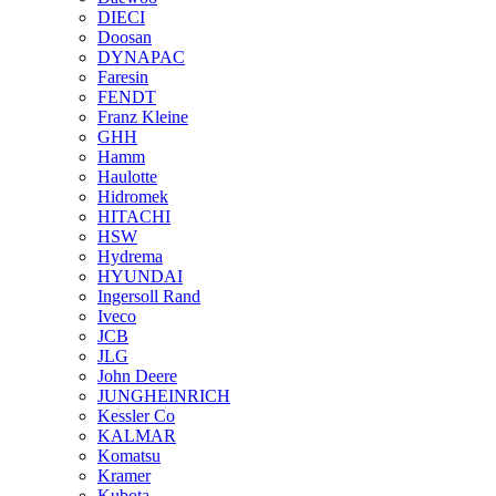
DIECI
Doosan
DYNAPAC
Faresin
FENDT
Franz Kleine
GHH
Hamm
Haulotte
Hidromek
HITACHI
HSW
Hydrema
HYUNDAI
Ingersoll Rand
Iveco
JCB
JLG
John Deere
JUNGHEINRICH
Kessler Co
KALMAR
Komatsu
Kramer
Kubota