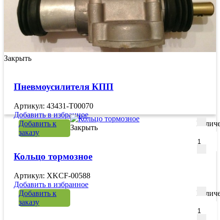
Закрыть
Пневмоусилителя КПП
Артикул: 43431-T00070
Добавить в избранное
Добавить к
Количе
Закрыть
заказу
Кольцо тормозное
Артикул: XKCF-00588
Добавить в избранное
Добавить к
Количе
заказу