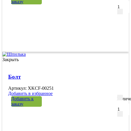
заказу
Закрыть
Болт
Артикул: XKCF-00251
Добавить в избранное
Добавить к
Количе
заказу