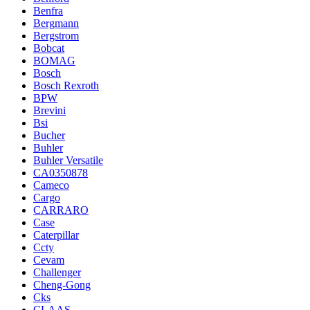
Benfra
Bergmann
Bergstrom
Bobcat
BOMAG
Bosch
Bosch Rexroth
BPW
Brevini
Bsi
Bucher
Buhler
Buhler Versatile
CA0350878
Cameco
Cargo
CARRARO
Case
Caterpillar
Ccty
Cevam
Challenger
Cheng-Gong
Cks
CLAAS