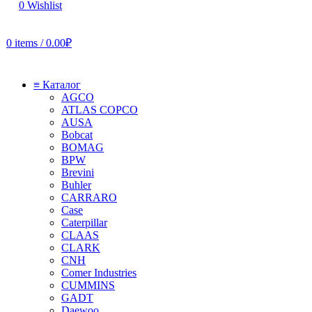
0
Wishlist
0
items
/
0.00
₽
≡ Каталог
AGCO
ATLAS COPCO
AUSA
Bobcat
BOMAG
BPW
Brevini
Buhler
CARRARO
Case
Caterpillar
CLAAS
CLARK
CNH
Comer Industries
CUMMINS
GADT
Daewoo