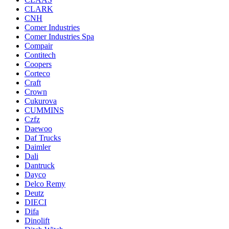
CLARK
CNH
Comer Industries
Comer Industries Spa
Compair
Contitech
Coopers
Corteco
Craft
Crown
Cukurova
CUMMINS
Czfz
Daewoo
Daf Trucks
Daimler
Dali
Dantruck
Dayco
Delco Remy
Deutz
DIECI
Difa
Dinolift