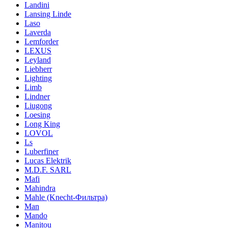
Landini
Lansing Linde
Laso
Laverda
Lemforder
LEXUS
Leyland
Liebherr
Lighting
Limb
Lindner
Liugong
Loesing
Long King
LOVOL
Ls
Luberfiner
Lucas Elektrik
M.D.F. SARL
Mafi
Mahindra
Mahle (Knecht-Фильтра)
Man
Mando
Manitou