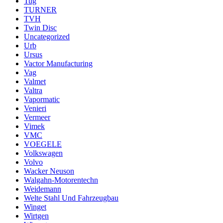
Tug
TURNER
TVH
Twin Disc
Uncategorized
Urb
Ursus
Vactor Manufacturing
Vag
Valmet
Valtra
Vapormatic
Venieri
Vermeer
Vimek
VMC
VOEGELE
Volkswagen
Volvo
Wacker Neuson
Walgahn-Motorentechn
Weidemann
Welte Stahl Und Fahrzeugbau
Winget
Wirtgen