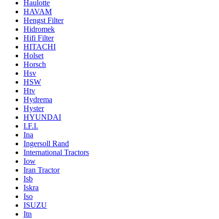
Haulotte
HAVAM
Hengst Filter
Hidromek
Hifi Filter
HITACHI
Holset
Horsch
Hsv
HSW
Htv
Hydrema
Hyster
HYUNDAI
I.F.I.
Ina
Ingersoll Rand
International Tractors
Iow
Iran Tractor
Isb
Iskra
Iso
ISUZU
Itn