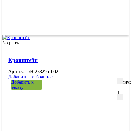
Закрыть
Кронштейн
Артикул: 5H.2782561002
Добавить в избранное
Добавить к
Количе
заказу