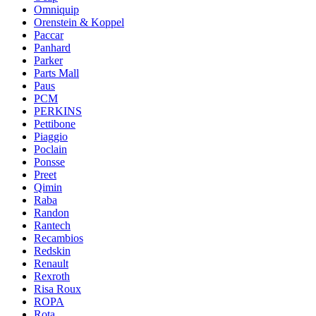
Omniquip
Orenstein & Koppel
Paccar
Panhard
Parker
Parts Mall
Paus
PCM
PERKINS
Pettibone
Piaggio
Poclain
Ponsse
Preet
Qimin
Raba
Randon
Rantech
Recambios
Redskin
Renault
Rexroth
Risa Roux
ROPA
Rota