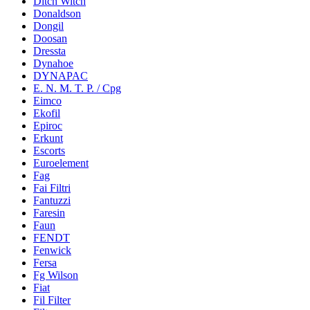
Ditch Witch
Donaldson
Dongil
Doosan
Dressta
Dynahoe
DYNAPAC
E. N. M. T. P. / Cpg
Eimco
Ekofil
Epiroc
Erkunt
Escorts
Euroelement
Fag
Fai Filtri
Fantuzzi
Faresin
Faun
FENDT
Fenwick
Fersa
Fg Wilson
Fiat
Fil Filter