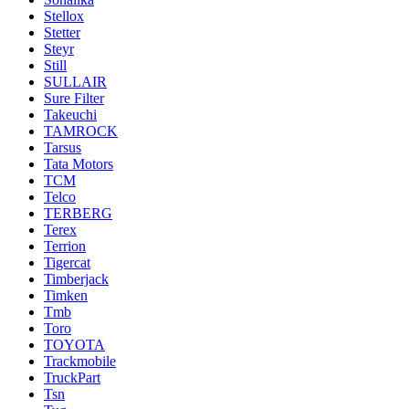
Stellox
Stetter
Steyr
Still
SULLAIR
Sure Filter
Takeuchi
TAMROCK
Tarsus
Tata Motors
TCM
Telco
TERBERG
Terex
Terrion
Tigercat
Timberjack
Timken
Tmb
Toro
TOYOTA
Trackmobile
TruckPart
Tsn