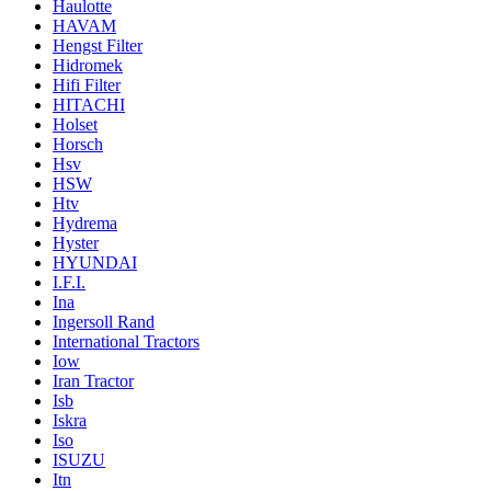
Haulotte
HAVAM
Hengst Filter
Hidromek
Hifi Filter
HITACHI
Holset
Horsch
Hsv
HSW
Htv
Hydrema
Hyster
HYUNDAI
I.F.I.
Ina
Ingersoll Rand
International Tractors
Iow
Iran Tractor
Isb
Iskra
Iso
ISUZU
Itn