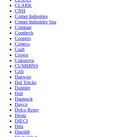
CLARK
CNH
Comer Industries
Comer Industries Spa
Compair
Contitech
Coopers
Corteco
Craft
Crown
Cukurova
CUMMINS
Czfz
Daewoo
Daf Trucks
Daimler
Dali
Dantruck
Dayco
Delco Remy
Deutz
DIECI
Difa
Dinolift