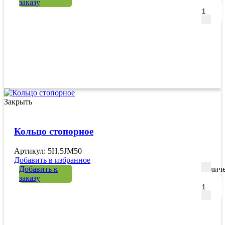
заказу
Закрыть
Кольцо стопорное
Артикул: 5H.5JM50
Добавить в избранное
Добавить к
Количе
заказу