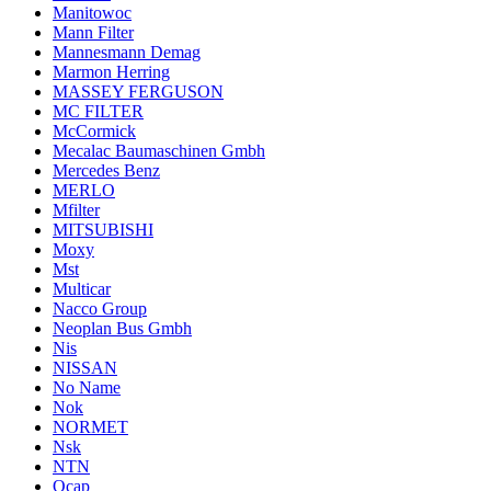
Manitowoc
Mann Filter
Mannesmann Demag
Marmon Herring
MASSEY FERGUSON
MC FILTER
McCormick
Mecalac Baumaschinen Gmbh
Mercedes Benz
MERLO
Mfilter
MITSUBISHI
Moxy
Mst
Multicar
Nacco Group
Neoplan Bus Gmbh
Nis
NISSAN
No Name
Nok
NORMET
Nsk
NTN
Ocap