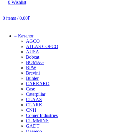
0
Wishlist
0
items
/
0.00
₽
≡ Каталог
AGCO
ATLAS COPCO
AUSA
Bobcat
BOMAG
BPW
Brevini
Buhler
CARRARO
Case
Caterpillar
CLAAS
CLARK
CNH
Comer Industries
CUMMINS
GADT
Daewoo