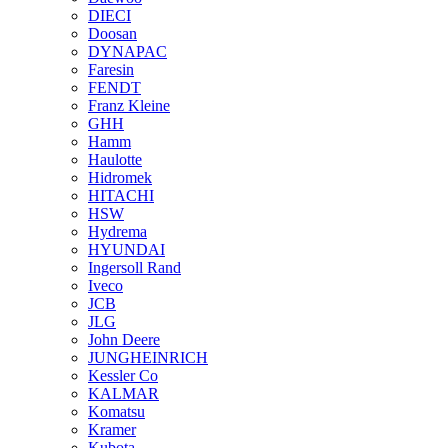
DIECI
Doosan
DYNAPAC
Faresin
FENDT
Franz Kleine
GHH
Hamm
Haulotte
Hidromek
HITACHI
HSW
Hydrema
HYUNDAI
Ingersoll Rand
Iveco
JCB
JLG
John Deere
JUNGHEINRICH
Kessler Co
KALMAR
Komatsu
Kramer
Kubota