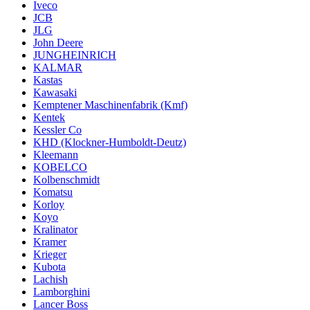
Iveco
JCB
JLG
John Deere
JUNGHEINRICH
KALMAR
Kastas
Kawasaki
Kemptener Maschinenfabrik (Kmf)
Kentek
Kessler Co
KHD (Klockner-Humboldt-Deutz)
Kleemann
KOBELCO
Kolbenschmidt
Komatsu
Korloy
Koyo
Kralinator
Kramer
Krieger
Kubota
Lachish
Lamborghini
Lancer Boss