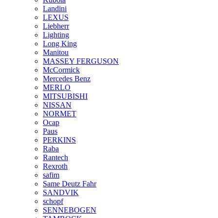
Landini
LEXUS
Liebherr
Lighting
Long King
Manitou
MASSEY FERGUSON
McCormick
Mercedes Benz
MERLO
MITSUBISHI
NISSAN
NORMET
Ocap
Paus
PERKINS
Raba
Rantech
Rexroth
safim
Same Deutz Fahr
SANDVIK
schopf
SENNEBOGEN