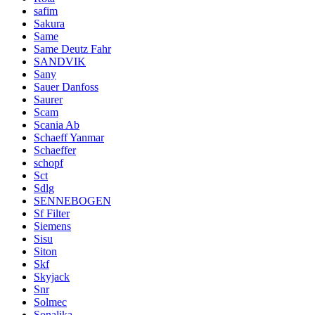
safim
Sakura
Same
Same Deutz Fahr
SANDVIK
Sany
Sauer Danfoss
Saurer
Scam
Scania Ab
Schaeff Yanmar
Schaeffer
schopf
Sct
Sdlg
SENNEBOGEN
Sf Filter
Siemens
Sisu
Siton
Skf
Skyjack
Snr
Solmec
Sonalika