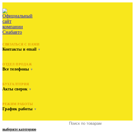
СВЯЗАТЬСЯ С НАМИ
Контакты и email
▼
ОТДЕЛ ПРОДАЖ
Все телефоны
▼
БУХГАЛТЕРИЯ
Акты сверок
▼
РЕЖИМ РАБОТЫ
График работы
▼
выберите категорию