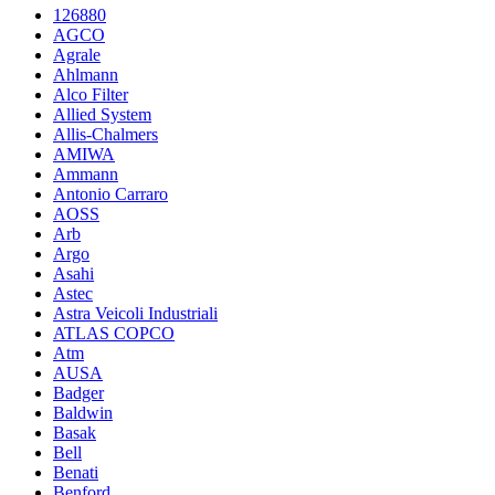
126880
AGCO
Agrale
Ahlmann
Alco Filter
Allied System
Allis-Chalmers
AMIWA
Ammann
Antonio Carraro
AOSS
Arb
Argo
Asahi
Astec
Astra Veicoli Industriali
ATLAS COPCO
Atm
AUSA
Badger
Baldwin
Basak
Bell
Benati
Benford