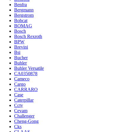
Benfra
Bergmann
Bergstrom
Bobcat
BOMAG
Bosch
Bosch Rexroth
BPW
Brevini
Bsi
Bucher
Buhler
Buhler Versatile
CA0350878
Cameco
Cargo
CARRARO
Case
Caterpillar
Ccty
Cevam
Challenger
Cheng-Gong
Cks
CLAAS