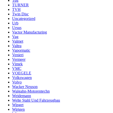
Tug
TURNER
TVH
Twin Disc
Uncategorized
Urb
Ursus
Vactor Manufacturing
Vag
Valmet
Valtra
Vapormatic
Venieri
Vermeer
Vimek
VMC
VOEGELE
Volkswagen
Volvo
Wacker Neuson
Walgahn-Motorentechn
Weidemann
Welte Stahl Und Fahrzeugbau
Winget
Wirtgen