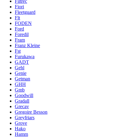
Filtrec
Fiori
Fleetguard
Flt
FODEN
Ford
Foredil
Fram
Franz Kleine
Fst
Furukawa
GADT
Gehl
Genie
Getman
GHH
Gmb
Goodwill
Gradall
Grecav
Gregoire Besson
Greyfriars
Grove
Hako
Hamm