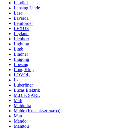
Landini
Lansing Linde
Laso
Laverda
Lemforder
LEXUS
Leyland
Liebherr
Lighting
Limb
Lindner
Liugong
Loesing
Long King
LOVOL
Ls
Luberfiner
Lucas Elektrik
M.D.F. SARL
Mafi
Mahindra
Mahle (Knecht-Фильтра)
Man
Mando
Manitou