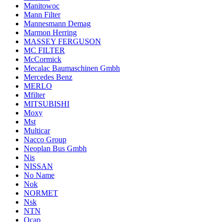
Manitowoc
Mann Filter
Mannesmann Demag
Marmon Herring
MASSEY FERGUSON
MC FILTER
McCormick
Mecalac Baumaschinen Gmbh
Mercedes Benz
MERLO
Mfilter
MITSUBISHI
Moxy
Mst
Multicar
Nacco Group
Neoplan Bus Gmbh
Nis
NISSAN
No Name
Nok
NORMET
Nsk
NTN
Ocap