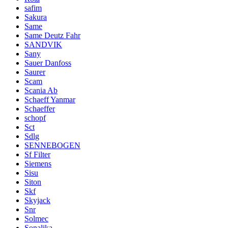
safim
Sakura
Same
Same Deutz Fahr
SANDVIK
Sany
Sauer Danfoss
Saurer
Scam
Scania Ab
Schaeff Yanmar
Schaeffer
schopf
Sct
Sdlg
SENNEBOGEN
Sf Filter
Siemens
Sisu
Siton
Skf
Skyjack
Snr
Solmec
Sonalika