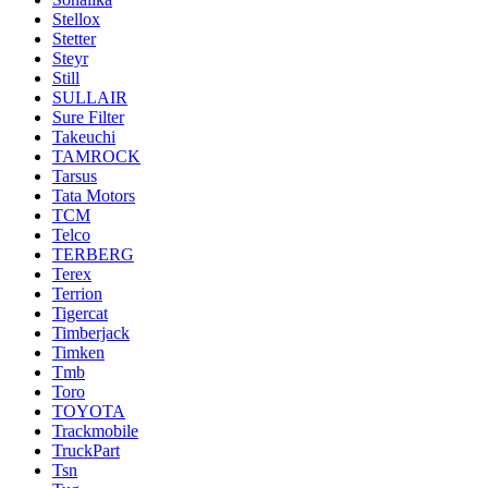
Stellox
Stetter
Steyr
Still
SULLAIR
Sure Filter
Takeuchi
TAMROCK
Tarsus
Tata Motors
TCM
Telco
TERBERG
Terex
Terrion
Tigercat
Timberjack
Timken
Tmb
Toro
TOYOTA
Trackmobile
TruckPart
Tsn