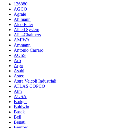
126880
AGCO
Agrale
Ahlmann
Alco Filter
Allied System
Allis-Chalmers
AMIWA
Ammann
Antonio Carraro
AOSS
Arb
Argo
Asahi
Astec
Astra Veicoli Industriali
ATLAS COPCO
Atm
AUSA
Badger
Baldwin
Basak
Bell
Benati
Benford