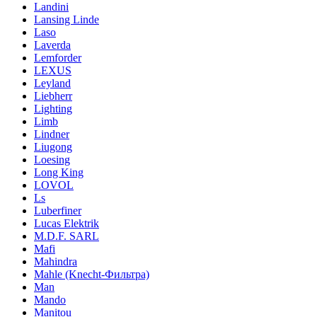
Landini
Lansing Linde
Laso
Laverda
Lemforder
LEXUS
Leyland
Liebherr
Lighting
Limb
Lindner
Liugong
Loesing
Long King
LOVOL
Ls
Luberfiner
Lucas Elektrik
M.D.F. SARL
Mafi
Mahindra
Mahle (Knecht-Фильтра)
Man
Mando
Manitou