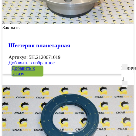
Закрыть
Шестерня планетарная
Артикул: 5H.2120671019
Добавить в избранное
Добавить к
Количе
заказу