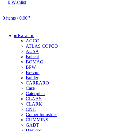
0
Wishlist
0
items
/
0.00
₽
≡ Каталог
AGCO
ATLAS COPCO
AUSA
Bobcat
BOMAG
BPW
Brevini
Buhler
CARRARO
Case
Caterpillar
CLAAS
CLARK
CNH
Comer Industries
CUMMINS
GADT
Daewoo