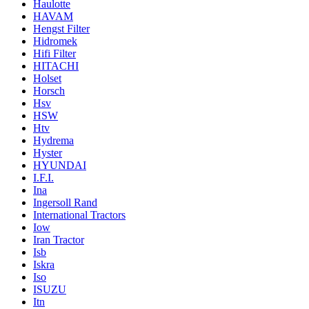
Haulotte
HAVAM
Hengst Filter
Hidromek
Hifi Filter
HITACHI
Holset
Horsch
Hsv
HSW
Htv
Hydrema
Hyster
HYUNDAI
I.F.I.
Ina
Ingersoll Rand
International Tractors
Iow
Iran Tractor
Isb
Iskra
Iso
ISUZU
Itn