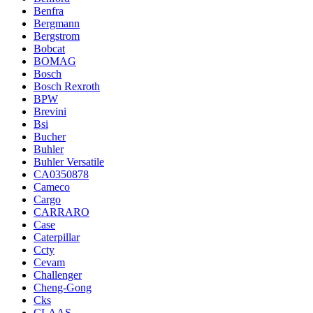
Benfra
Bergmann
Bergstrom
Bobcat
BOMAG
Bosch
Bosch Rexroth
BPW
Brevini
Bsi
Bucher
Buhler
Buhler Versatile
CA0350878
Cameco
Cargo
CARRARO
Case
Caterpillar
Ccty
Cevam
Challenger
Cheng-Gong
Cks
CLAAS