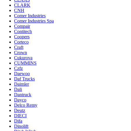
CLARK
CNH
Comer Industries
Comer Industries Spa
Compair
Contitech
Coopers
Corteco
Craft
Crown
Cukurova
CUMMINS
Czfz
Daewoo
Daf Trucks
Daimler
Dali
Dantruck
Dayco
Delco Remy
Deutz
DIECI
Difa
Dinolift