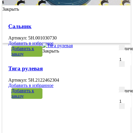
Закрыть
Сальник
Артикул: 5H.001030730
Добавить в избранное
Добавить к
Количе
Закрыть
заказу
Тяга рулевая
Артикул: 5H.2122462304
Добавить в избранное
Добавить к
Количе
заказу