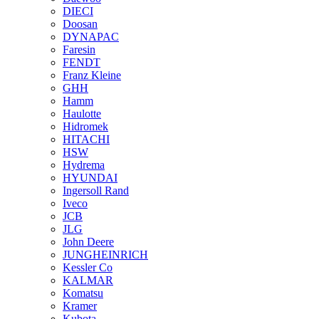
DIECI
Doosan
DYNAPAC
Faresin
FENDT
Franz Kleine
GHH
Hamm
Haulotte
Hidromek
HITACHI
HSW
Hydrema
HYUNDAI
Ingersoll Rand
Iveco
JCB
JLG
John Deere
JUNGHEINRICH
Kessler Co
KALMAR
Komatsu
Kramer
Kubota