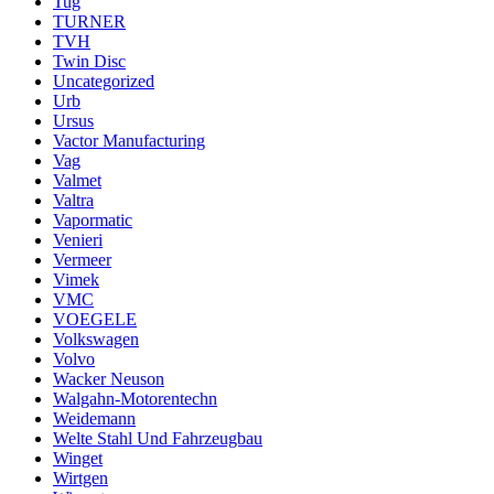
Tug
TURNER
TVH
Twin Disc
Uncategorized
Urb
Ursus
Vactor Manufacturing
Vag
Valmet
Valtra
Vapormatic
Venieri
Vermeer
Vimek
VMC
VOEGELE
Volkswagen
Volvo
Wacker Neuson
Walgahn-Motorentechn
Weidemann
Welte Stahl Und Fahrzeugbau
Winget
Wirtgen