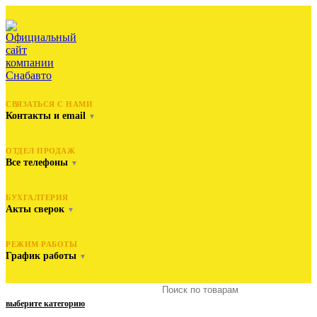
СВЯЗАТЬСЯ С НАМИ
Контакты и email
▼
ОТДЕЛ ПРОДАЖ
Все телефоны
▼
БУХГАЛТЕРИЯ
Акты сверок
▼
РЕЖИМ РАБОТЫ
График работы
▼
выберите категорию