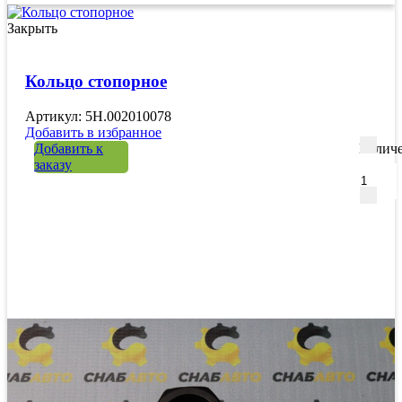
Закрыть
Кольцо стопорное
Артикул: 5H.002010078
Добавить в избранное
Добавить к
Количе
заказу