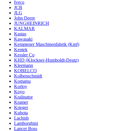
Iveco
JCB
JLG
John Deere
JUNGHEINRICH
KALMAR
Kastas
Kawasaki
Kemptener Maschinenfabrik (Kmf)
Kentek
Kessler Co
KHD (Klockner-Humboldt-Deutz)
Kleemann
KOBELCO
Kolbenschmidt
Komatsu
Korloy
Koyo
Kralinator
Kramer
Krieger
Kubota
Lachish
Lamborghini
Lancer Boss