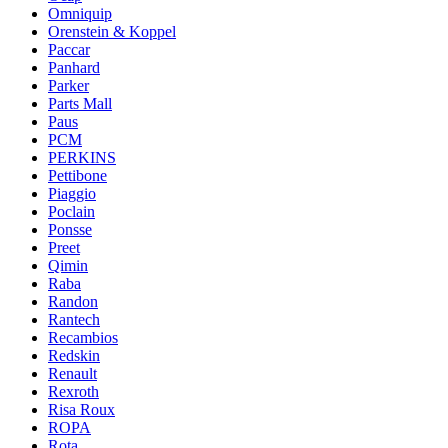
Omniquip
Orenstein & Koppel
Paccar
Panhard
Parker
Parts Mall
Paus
PCM
PERKINS
Pettibone
Piaggio
Poclain
Ponsse
Preet
Qimin
Raba
Randon
Rantech
Recambios
Redskin
Renault
Rexroth
Risa Roux
ROPA
Rota