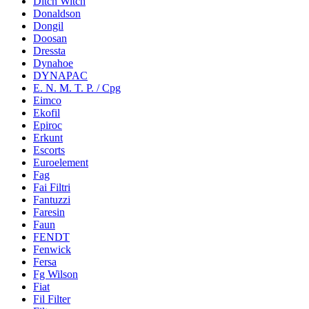
Ditch Witch
Donaldson
Dongil
Doosan
Dressta
Dynahoe
DYNAPAC
E. N. M. T. P. / Cpg
Eimco
Ekofil
Epiroc
Erkunt
Escorts
Euroelement
Fag
Fai Filtri
Fantuzzi
Faresin
Faun
FENDT
Fenwick
Fersa
Fg Wilson
Fiat
Fil Filter