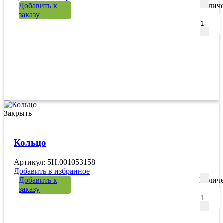
Добавить к
Количе
заказу
Закрыть
Кольцо
Артикул: 5H.001053158
Добавить в избранное
Добавить к
Количе
заказу