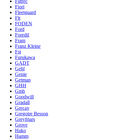
Filtrec
Fiori
Fleetguard
Flt
FODEN
Ford
Foredil
Fram
Franz Kleine
Fst
Furukawa
GADT
Gehl
Genie
Getman
GHH
Gmb
Goodwill
Gradall
Grecav
Gregoire Besson
Greyfriars
Grove
Hako
Hamm