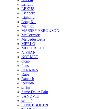
Landini
LEXUS
Liebherr
Lighting
Long King
Manitou
MASSEY FERGUSON
McCormick
Mercedes Benz
MERLO
MITSUBISHI
NISSAN
NORMET
Ocap
Paus
PERKINS
Raba
Rantech
Rexroth
safim
Same Deutz Fahr
SANDVIK
schopf
SENNEBOGEN