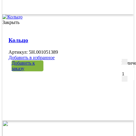
Закрыть
Кольцо
Артикул: 5H.001051389
Добавить в избранное
Добавить к
Количе
заказу