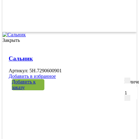
Закрыть
Сальник
Артикул: 5H.7290600901
Добавить в избранное
Добавить к
Количе
заказу