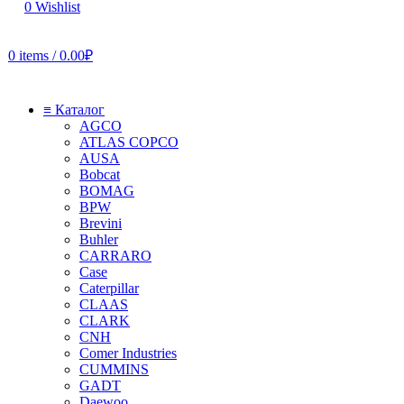
0
Wishlist
0
items
/
0.00
₽
≡ Каталог
AGCO
ATLAS COPCO
AUSA
Bobcat
BOMAG
BPW
Brevini
Buhler
CARRARO
Case
Caterpillar
CLAAS
CLARK
CNH
Comer Industries
CUMMINS
GADT
Daewoo