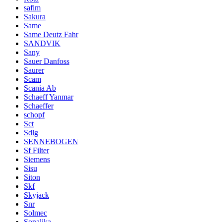
safim
Sakura
Same
Same Deutz Fahr
SANDVIK
Sany
Sauer Danfoss
Saurer
Scam
Scania Ab
Schaeff Yanmar
Schaeffer
schopf
Sct
Sdlg
SENNEBOGEN
Sf Filter
Siemens
Sisu
Siton
Skf
Skyjack
Snr
Solmec
Sonalika