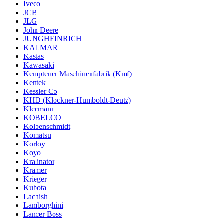
Iveco
JCB
JLG
John Deere
JUNGHEINRICH
KALMAR
Kastas
Kawasaki
Kemptener Maschinenfabrik (Kmf)
Kentek
Kessler Co
KHD (Klockner-Humboldt-Deutz)
Kleemann
KOBELCO
Kolbenschmidt
Komatsu
Korloy
Koyo
Kralinator
Kramer
Krieger
Kubota
Lachish
Lamborghini
Lancer Boss