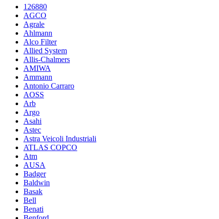
126880
AGCO
Agrale
Ahlmann
Alco Filter
Allied System
Allis-Chalmers
AMIWA
Ammann
Antonio Carraro
AOSS
Arb
Argo
Asahi
Astec
Astra Veicoli Industriali
ATLAS COPCO
Atm
AUSA
Badger
Baldwin
Basak
Bell
Benati
Benford