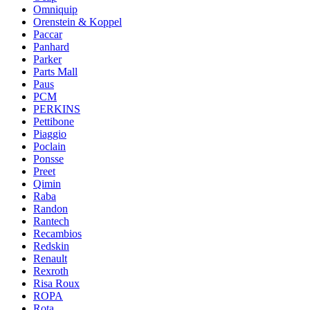
Omniquip
Orenstein & Koppel
Paccar
Panhard
Parker
Parts Mall
Paus
PCM
PERKINS
Pettibone
Piaggio
Poclain
Ponsse
Preet
Qimin
Raba
Randon
Rantech
Recambios
Redskin
Renault
Rexroth
Risa Roux
ROPA
Rota