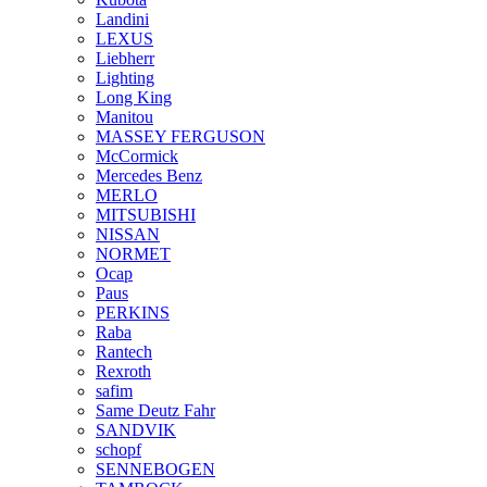
Landini
LEXUS
Liebherr
Lighting
Long King
Manitou
MASSEY FERGUSON
McCormick
Mercedes Benz
MERLO
MITSUBISHI
NISSAN
NORMET
Ocap
Paus
PERKINS
Raba
Rantech
Rexroth
safim
Same Deutz Fahr
SANDVIK
schopf
SENNEBOGEN