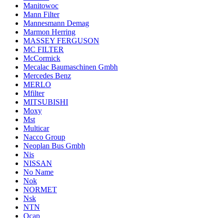
Manitowoc
Mann Filter
Mannesmann Demag
Marmon Herring
MASSEY FERGUSON
MC FILTER
McCormick
Mecalac Baumaschinen Gmbh
Mercedes Benz
MERLO
Mfilter
MITSUBISHI
Moxy
Mst
Multicar
Nacco Group
Neoplan Bus Gmbh
Nis
NISSAN
No Name
Nok
NORMET
Nsk
NTN
Ocap