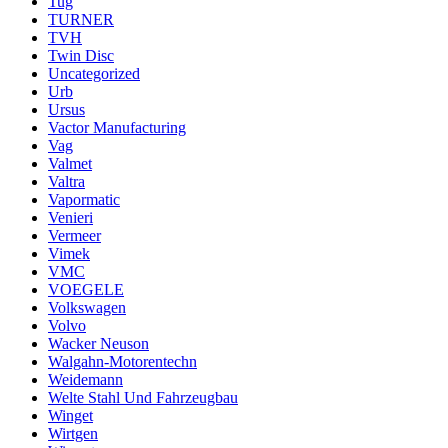
Tug
TURNER
TVH
Twin Disc
Uncategorized
Urb
Ursus
Vactor Manufacturing
Vag
Valmet
Valtra
Vapormatic
Venieri
Vermeer
Vimek
VMC
VOEGELE
Volkswagen
Volvo
Wacker Neuson
Walgahn-Motorentechn
Weidemann
Welte Stahl Und Fahrzeugbau
Winget
Wirtgen