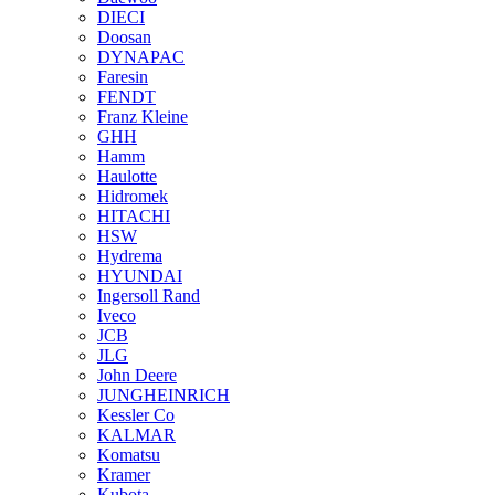
DIECI
Doosan
DYNAPAC
Faresin
FENDT
Franz Kleine
GHH
Hamm
Haulotte
Hidromek
HITACHI
HSW
Hydrema
HYUNDAI
Ingersoll Rand
Iveco
JCB
JLG
John Deere
JUNGHEINRICH
Kessler Co
KALMAR
Komatsu
Kramer
Kubota