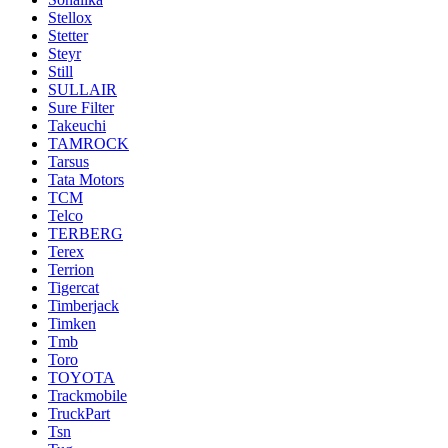
Stellox
Stetter
Steyr
Still
SULLAIR
Sure Filter
Takeuchi
TAMROCK
Tarsus
Tata Motors
TCM
Telco
TERBERG
Terex
Terrion
Tigercat
Timberjack
Timken
Tmb
Toro
TOYOTA
Trackmobile
TruckPart
Tsn