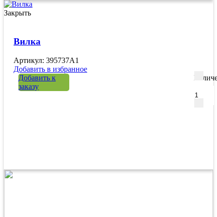
Закрыть
Вилка
Артикул: 395737A1
Добавить в избранное
Добавить к
Количе
заказу