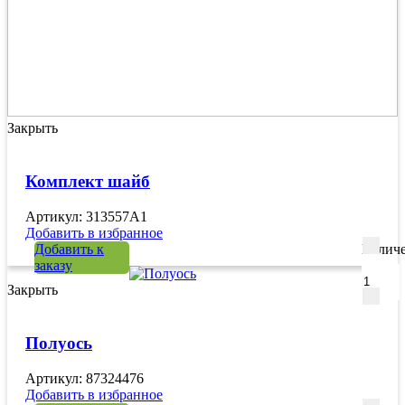
Закрыть
Комплект шайб
Артикул: 313557A1
Добавить в избранное
Добавить к
Количе
заказу
Закрыть
Полуось
Артикул: 87324476
Добавить в избранное