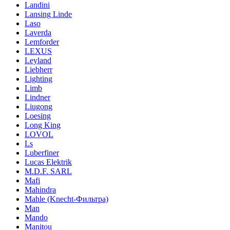
Landini
Lansing Linde
Laso
Laverda
Lemforder
LEXUS
Leyland
Liebherr
Lighting
Limb
Lindner
Liugong
Loesing
Long King
LOVOL
Ls
Luberfiner
Lucas Elektrik
M.D.F. SARL
Mafi
Mahindra
Mahle (Knecht-Фильтра)
Man
Mando
Manitou