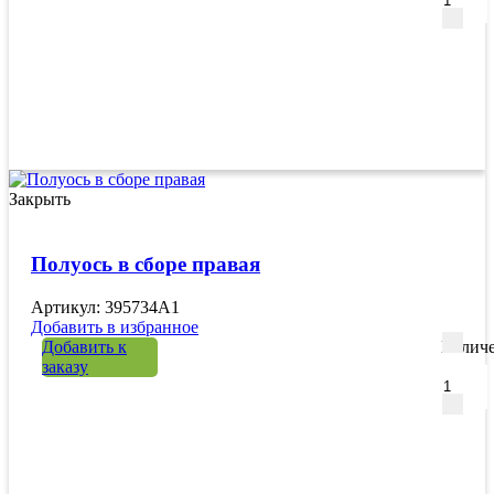
Закрыть
Полуось в сборе правая
Артикул: 395734A1
Добавить в избранное
Добавить к
Количе
заказу