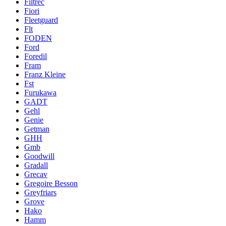
Filtrec
Fiori
Fleetguard
Flt
FODEN
Ford
Foredil
Fram
Franz Kleine
Fst
Furukawa
GADT
Gehl
Genie
Getman
GHH
Gmb
Goodwill
Gradall
Grecav
Gregoire Besson
Greyfriars
Grove
Hako
Hamm