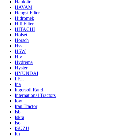
Haulotte
HAVAM
Hengst Filter
Hidromek
Hifi Filter
HITACHI
Holset
Horsch
Hsv
HSW
Htv
Hydrema
Hyster
HYUNDAI
I.F.I.
Ina
Ingersoll Rand
International Tractors
Iow
Iran Tractor
Isb
Iskra
Iso
ISUZU
Itn