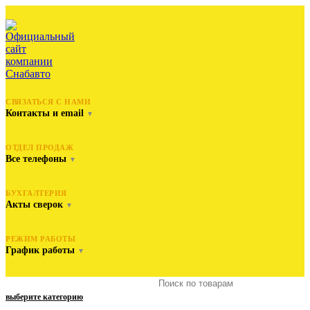
СВЯЗАТЬСЯ С НАМИ
Контакты и email
▼
ОТДЕЛ ПРОДАЖ
Все телефоны
▼
БУХГАЛТЕРИЯ
Акты сверок
▼
РЕЖИМ РАБОТЫ
График работы
▼
выберите категорию