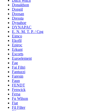
Ditch Witch
Donaldson
Dongil
Doosan
Dressta
Dynahoe
DYNAPAC
E. N. M. T. P. / Cpg
Eimco
Ekofil
Epiroc
Erkunt
Escorts
Euroelement
Fag
Fai Filtri
Fantuzzi
Faresin
Faun
FENDT
Fenwick
Fersa
Fg Wilson
Fiat
Fil Filter