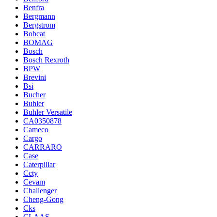
Benfra
Bergmann
Bergstrom
Bobcat
BOMAG
Bosch
Bosch Rexroth
BPW
Brevini
Bsi
Bucher
Buhler
Buhler Versatile
CA0350878
Cameco
Cargo
CARRARO
Case
Caterpillar
Ccty
Cevam
Challenger
Cheng-Gong
Cks
CLAAS