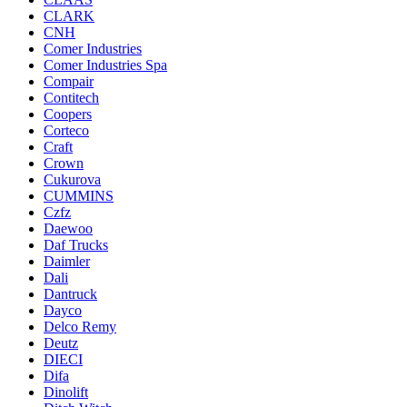
CLARK
CNH
Comer Industries
Comer Industries Spa
Compair
Contitech
Coopers
Corteco
Craft
Crown
Cukurova
CUMMINS
Czfz
Daewoo
Daf Trucks
Daimler
Dali
Dantruck
Dayco
Delco Remy
Deutz
DIECI
Difa
Dinolift