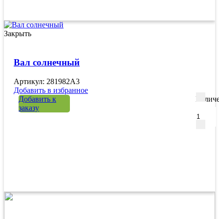
Закрыть
Вал солнечный
Артикул: 281982A3
Добавить в избранное
Добавить к
Количе
заказу