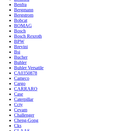
Benfra
Bergmann
Bergstrom
Bobcat
BOMAG
Bosch
Bosch Rexroth
BPW
Brevini
Bsi
Bucher
Buhler
Buhler Versatile
CA0350878
Cameco
Cargo
CARRARO
Case
Caterpillar
Ccty
Cevam
Challenger
Cheng-Gong
Cks
CLAAS