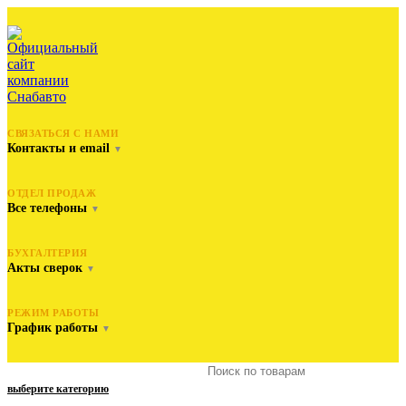
СВЯЗАТЬСЯ С НАМИ
Контакты и email
▼
ОТДЕЛ ПРОДАЖ
Все телефоны
▼
БУХГАЛТЕРИЯ
Акты сверок
▼
РЕЖИМ РАБОТЫ
График работы
▼
выберите категорию