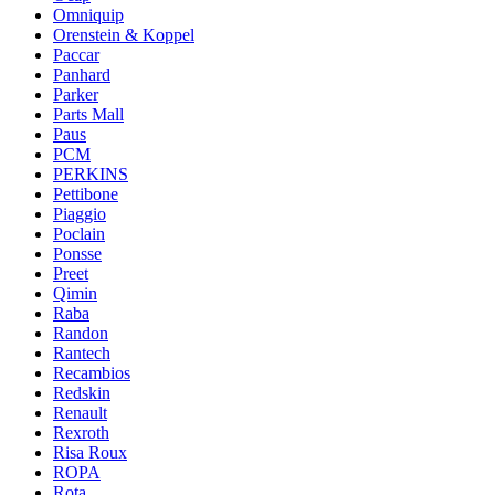
Omniquip
Orenstein & Koppel
Paccar
Panhard
Parker
Parts Mall
Paus
PCM
PERKINS
Pettibone
Piaggio
Poclain
Ponsse
Preet
Qimin
Raba
Randon
Rantech
Recambios
Redskin
Renault
Rexroth
Risa Roux
ROPA
Rota