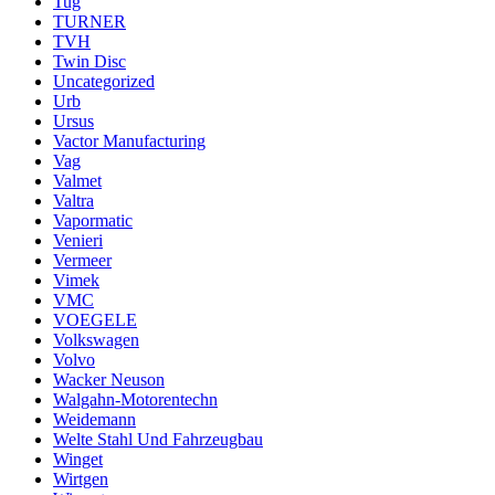
Tug
TURNER
TVH
Twin Disc
Uncategorized
Urb
Ursus
Vactor Manufacturing
Vag
Valmet
Valtra
Vapormatic
Venieri
Vermeer
Vimek
VMC
VOEGELE
Volkswagen
Volvo
Wacker Neuson
Walgahn-Motorentechn
Weidemann
Welte Stahl Und Fahrzeugbau
Winget
Wirtgen