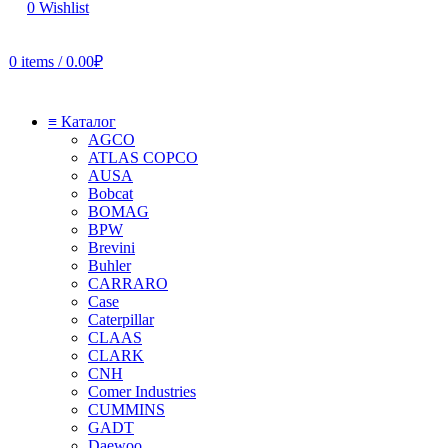
0
Wishlist
0
items
/
0.00
₽
≡ Каталог
AGCO
ATLAS COPCO
AUSA
Bobcat
BOMAG
BPW
Brevini
Buhler
CARRARO
Case
Caterpillar
CLAAS
CLARK
CNH
Comer Industries
CUMMINS
GADT
Daewoo