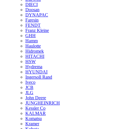
DIECI
Doosan
DYNAPAC
Faresin
FENDT
Franz Kleine
GHH
Hamm
Haulotte
Hidromek
HITACHI
HSW
Hydrema
HYUNDAI
Ingersoll Rand
Iveco
JCB
JLG
John Deere
JUNGHEINRICH
Kessler Co
KALMAR
Komatsu
Kramer
Kubota