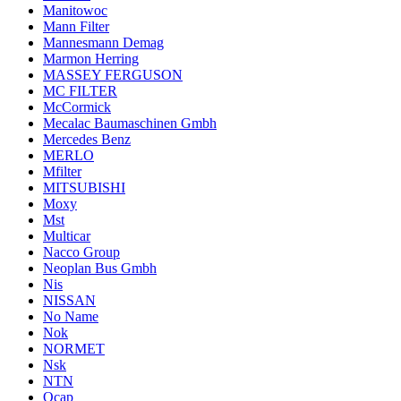
Manitowoc
Mann Filter
Mannesmann Demag
Marmon Herring
MASSEY FERGUSON
MC FILTER
McCormick
Mecalac Baumaschinen Gmbh
Mercedes Benz
MERLO
Mfilter
MITSUBISHI
Moxy
Mst
Multicar
Nacco Group
Neoplan Bus Gmbh
Nis
NISSAN
No Name
Nok
NORMET
Nsk
NTN
Ocap