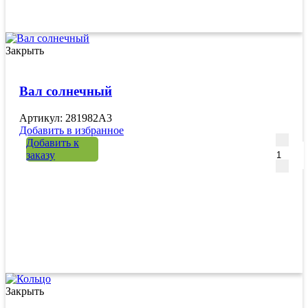
Закрыть
Вал солнечный
Артикул: 281982A3
Добавить в избранное
Количе
Добавить к
заказу
Закрыть