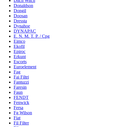
Ditch Witch
Donaldson
Dongil
Doosan
Dressta
Dynahoe
DYNAPAC
E. N. M. T. P. / Cpg
Eimco
Ekofil
Epiroc
Erkunt
Escorts
Euroelement
Fag
Fai Filtri
Fantuzzi
Faresin
Faun
FENDT
Fenwick
Fersa
Fg Wilson
Fiat
Fil Filter