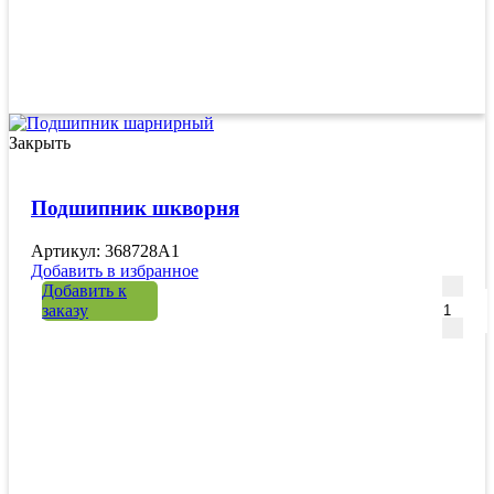
Закрыть
Подшипник шкворня
Артикул: 368728A1
Добавить в избранное
Количе
Добавить к
заказу