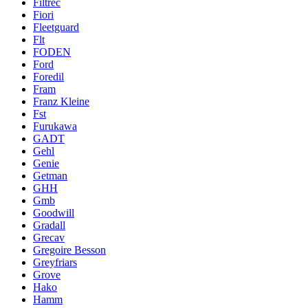
Filtrec
Fiori
Fleetguard
Flt
FODEN
Ford
Foredil
Fram
Franz Kleine
Fst
Furukawa
GADT
Gehl
Genie
Getman
GHH
Gmb
Goodwill
Gradall
Grecav
Gregoire Besson
Greyfriars
Grove
Hako
Hamm