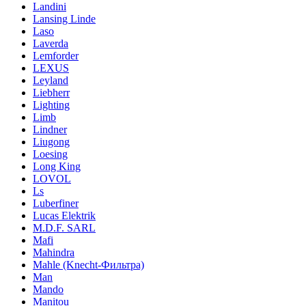
Landini
Lansing Linde
Laso
Laverda
Lemforder
LEXUS
Leyland
Liebherr
Lighting
Limb
Lindner
Liugong
Loesing
Long King
LOVOL
Ls
Luberfiner
Lucas Elektrik
M.D.F. SARL
Mafi
Mahindra
Mahle (Knecht-Фильтра)
Man
Mando
Manitou