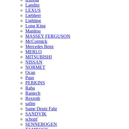
Landini
LEXUS
Liebherr
Lighting
Long King
Manitou
MASSEY FERGUSON
McCormick
Mercedes Benz
MERLO
MITSUBISHI
NISSAN
NORMET
Ocap
Paus
PERKINS
Raba
Rantech
Rexroth
safim
Same Deutz Fahr
SANDVIK
schopf
SENNEBOGEN