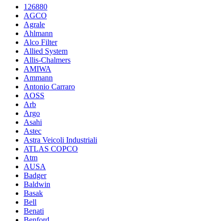
126880
AGCO
Agrale
Ahlmann
Alco Filter
Allied System
Allis-Chalmers
AMIWA
Ammann
Antonio Carraro
AOSS
Arb
Argo
Asahi
Astec
Astra Veicoli Industriali
ATLAS COPCO
Atm
AUSA
Badger
Baldwin
Basak
Bell
Benati
Benford