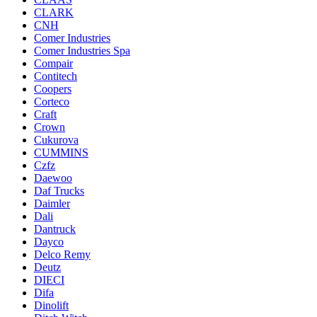
CLARK
CNH
Comer Industries
Comer Industries Spa
Compair
Contitech
Coopers
Corteco
Craft
Crown
Cukurova
CUMMINS
Czfz
Daewoo
Daf Trucks
Daimler
Dali
Dantruck
Dayco
Delco Remy
Deutz
DIECI
Difa
Dinolift