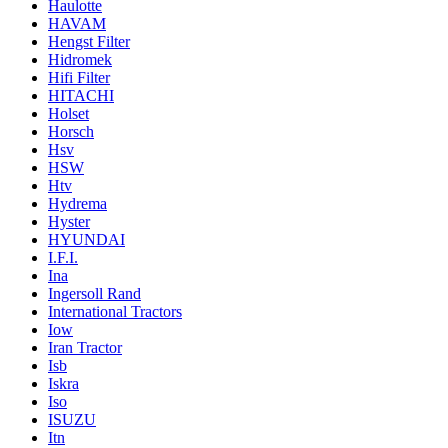
Haulotte
HAVAM
Hengst Filter
Hidromek
Hifi Filter
HITACHI
Holset
Horsch
Hsv
HSW
Htv
Hydrema
Hyster
HYUNDAI
I.F.I.
Ina
Ingersoll Rand
International Tractors
Iow
Iran Tractor
Isb
Iskra
Iso
ISUZU
Itn