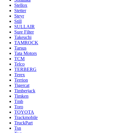
Stellox
Stetter
Steyr
Still
SULLAIR
Sure Filter
Takeuchi
TAMROCK
Tarsus
Tata Motors
TCM
Telco
TERBERG
Terex
Terrion
Tigercat
Timberjack
Timken
Tmb
Toro
TOYOTA
Trackmobile
TruckPart
Tsn