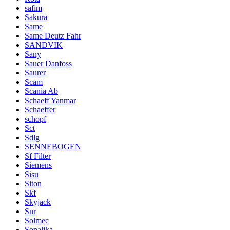
safim
Sakura
Same
Same Deutz Fahr
SANDVIK
Sany
Sauer Danfoss
Saurer
Scam
Scania Ab
Schaeff Yanmar
Schaeffer
schopf
Sct
Sdlg
SENNEBOGEN
Sf Filter
Siemens
Sisu
Siton
Skf
Skyjack
Snr
Solmec
Sonalika