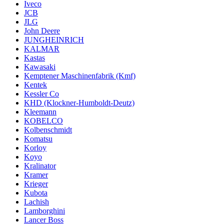
Iveco
JCB
JLG
John Deere
JUNGHEINRICH
KALMAR
Kastas
Kawasaki
Kemptener Maschinenfabrik (Kmf)
Kentek
Kessler Co
KHD (Klockner-Humboldt-Deutz)
Kleemann
KOBELCO
Kolbenschmidt
Komatsu
Korloy
Koyo
Kralinator
Kramer
Krieger
Kubota
Lachish
Lamborghini
Lancer Boss