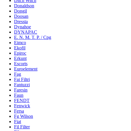
Ditch Witch
Donaldson
Dongil
Doosan
Dressta
Dynahoe
DYNAPAC
E. N. M. T. P. / Cpg
Eimco
Ekofil
Epiroc
Erkunt
Escorts
Euroelement
Fag
Fai Filtri
Fantuzzi
Faresin
Faun
FENDT
Fenwick
Fersa
Fg Wilson
Fiat
Fil Filter