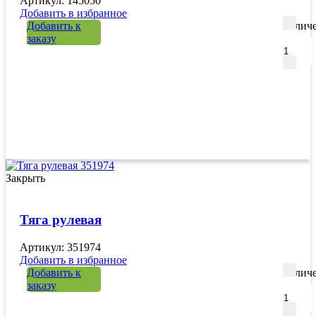
Артикул: 145050
Добавить в избранное
Добавить к
Количе
заказу
Закрыть
Тяга рулевая
Артикул: 351974
Добавить в избранное
Добавить к
Количе
заказу