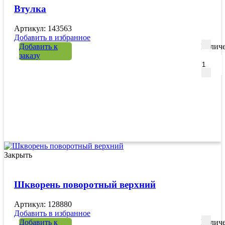
Втулка
Артикул: 143563
Добавить в избранное
Добавить к
Количе
заказу
Закрыть
Шкворень поворотный верхний
Артикул: 128880
Добавить в избранное
Добавить к
Количе