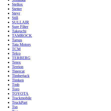
Stellox
Stetter
Steyr
Still
SULLAIR
Sure Filter
Takeuchi
TAMROCK
Tarsus
Tata Motors
TCM
Telco
TERBERG
Terex
Terrion
Tigercat
Timberjack
Timken
Tmb
Toro
TOYOTA
Trackmobile
TruckPart
Tsn