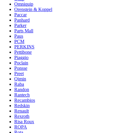
Omniquip
Orenstein & Koppel
Paccar
Panhard
Parker
Parts Mall
Paus
PCM
PERKINS
Pettibone
Piaggio
Poclain
Ponsse
Preet
Qimin
Raba
Randon
Rantech
Recambios
Redskin
Renault
Rexroth
Risa Roux
ROPA
Rota