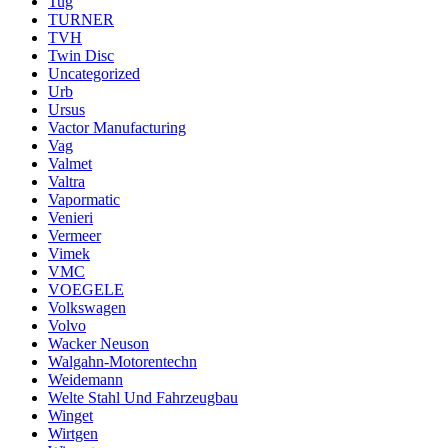
Tug
TURNER
TVH
Twin Disc
Uncategorized
Urb
Ursus
Vactor Manufacturing
Vag
Valmet
Valtra
Vapormatic
Venieri
Vermeer
Vimek
VMC
VOEGELE
Volkswagen
Volvo
Wacker Neuson
Walgahn-Motorentechn
Weidemann
Welte Stahl Und Fahrzeugbau
Winget
Wirtgen