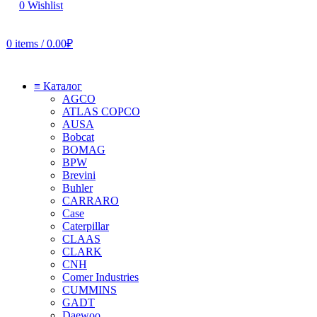
0
Wishlist
0
items
/
0.00
₽
≡ Каталог
AGCO
ATLAS COPCO
AUSA
Bobcat
BOMAG
BPW
Brevini
Buhler
CARRARO
Case
Caterpillar
CLAAS
CLARK
CNH
Comer Industries
CUMMINS
GADT
Daewoo