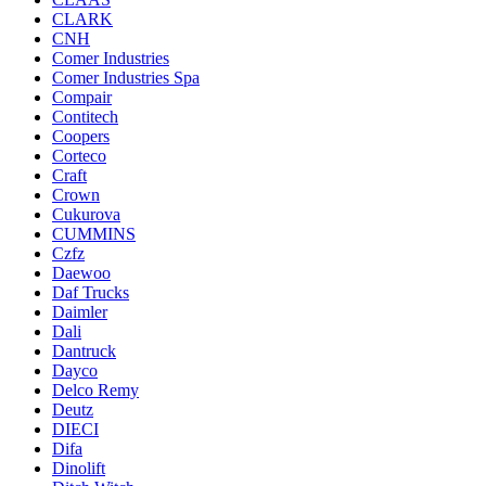
CLARK
CNH
Comer Industries
Comer Industries Spa
Compair
Contitech
Coopers
Corteco
Craft
Crown
Cukurova
CUMMINS
Czfz
Daewoo
Daf Trucks
Daimler
Dali
Dantruck
Dayco
Delco Remy
Deutz
DIECI
Difa
Dinolift