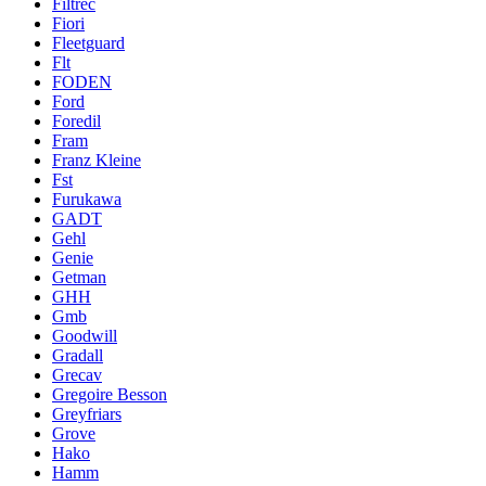
Filtrec
Fiori
Fleetguard
Flt
FODEN
Ford
Foredil
Fram
Franz Kleine
Fst
Furukawa
GADT
Gehl
Genie
Getman
GHH
Gmb
Goodwill
Gradall
Grecav
Gregoire Besson
Greyfriars
Grove
Hako
Hamm