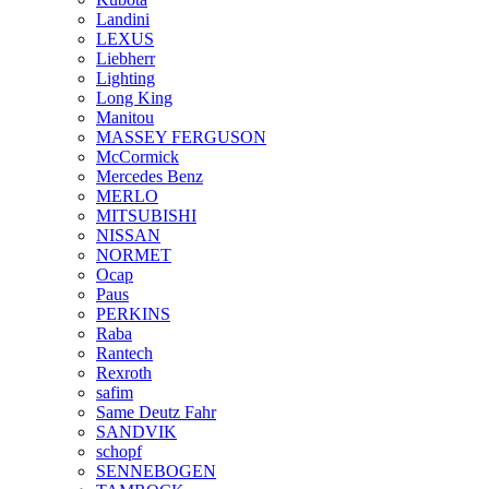
Landini
LEXUS
Liebherr
Lighting
Long King
Manitou
MASSEY FERGUSON
McCormick
Mercedes Benz
MERLO
MITSUBISHI
NISSAN
NORMET
Ocap
Paus
PERKINS
Raba
Rantech
Rexroth
safim
Same Deutz Fahr
SANDVIK
schopf
SENNEBOGEN