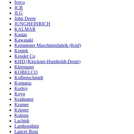
Iveco
JCB
JLG
John Deere
JUNGHEINRICH
KALMAR
Kastas
Kawasaki
Kemptener Maschinenfabrik (Kmf)
Kentek
Kessler Co
KHD (Klockner-Humboldt-Deutz)
Kleemann
KOBELCO
Kolbenschmidt
Komatsu
Korloy
Koyo
Kralinator
Kramer
Krieger
Kubota
Lachish
Lamborghini
Lancer Boss