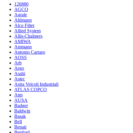
126880
AGCO
Agrale
Ahlmann
Alco Filter
Allied System
Allis-Chalmers
AMIWA
Ammann
Antonio Carraro
AOSS
Arb
Argo
Asahi
Astec
Astra Veicoli Industriali
ATLAS COPCO
Atm
AUSA
Badger
Baldwin
Basak
Bell
Benati
Benford