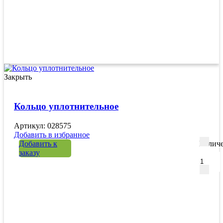
Закрыть
Кольцо уплотнительное
Артикул: 028575
Добавить в избранное
Добавить к
Количе
заказу