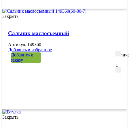
Закрыть
Сальник маслосъемный
Артикул: 149360
Добавить в избранное
Добавить к
Количе
заказу
Закрыть