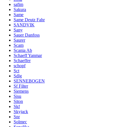
safim
Sakura
Same
Same Deutz Fahr
SANDVIK
Sany
Sauer Danfoss
Saurer
Scam
Scania Ab
Schaeff Yanmar
Schaeffer
schopf
Sct
Sdlg
SENNEBOGEN
Sf Filter
Siemens
Sisu
Siton
Skf
Skyjack
Snr
Solmec
Sonalika