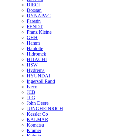
DIECI
Doosan
DYNAPAC
Faresin
FENDT
Franz Kleine
GHH
Hamm
Haulotte
Hidromek
HITACHI
HSW
Hydrema
HYUNDAI
Ingersoll Rand
Iveco
JCB
JLG
John Deere
JUNGHEINRICH
Kessler Co
KALMAR
Komatsu
Kramer
Kubota