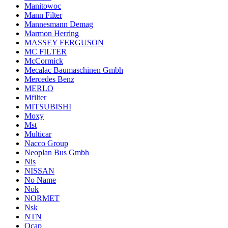
Manitowoc
Mann Filter
Mannesmann Demag
Marmon Herring
MASSEY FERGUSON
MC FILTER
McCormick
Mecalac Baumaschinen Gmbh
Mercedes Benz
MERLO
Mfilter
MITSUBISHI
Moxy
Mst
Multicar
Nacco Group
Neoplan Bus Gmbh
Nis
NISSAN
No Name
Nok
NORMET
Nsk
NTN
Ocap