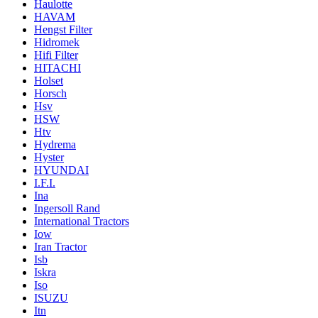
Haulotte
HAVAM
Hengst Filter
Hidromek
Hifi Filter
HITACHI
Holset
Horsch
Hsv
HSW
Htv
Hydrema
Hyster
HYUNDAI
I.F.I.
Ina
Ingersoll Rand
International Tractors
Iow
Iran Tractor
Isb
Iskra
Iso
ISUZU
Itn