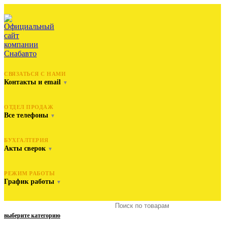
СВЯЗАТЬСЯ С НАМИ
Контакты и email
▼
ОТДЕЛ ПРОДАЖ
Все телефоны
▼
БУХГАЛТЕРИЯ
Акты сверок
▼
РЕЖИМ РАБОТЫ
График работы
▼
выберите категорию