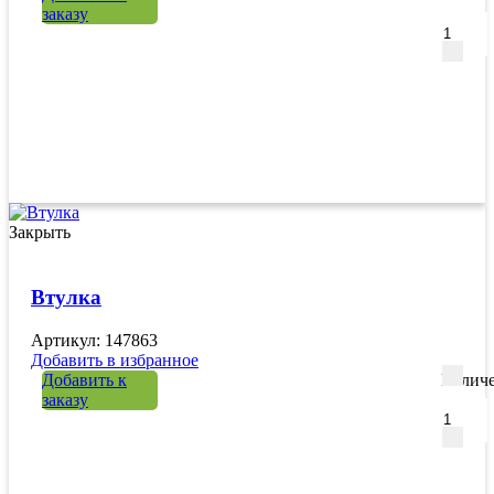
заказу
Закрыть
Втулка
Артикул: 147863
Добавить в избранное
Добавить к
Количе
заказу