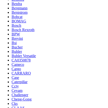
Benfra
Bergmann
Bergstrom
Bobcat
BOMAG
Bosch
Bosch Rexroth
BPW
Brevini
Bsi
Bucher
Buhler
Buhler Versatile
CA0350878
Cameco
Cargo
CARRARO
Case
Caterpillar
Ccty
Cevam
Challenger
Cheng-Gong
Cks
CLAAS