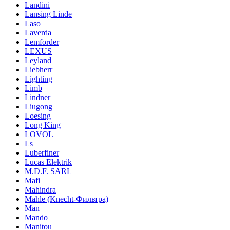
Landini
Lansing Linde
Laso
Laverda
Lemforder
LEXUS
Leyland
Liebherr
Lighting
Limb
Lindner
Liugong
Loesing
Long King
LOVOL
Ls
Luberfiner
Lucas Elektrik
M.D.F. SARL
Mafi
Mahindra
Mahle (Knecht-Фильтра)
Man
Mando
Manitou