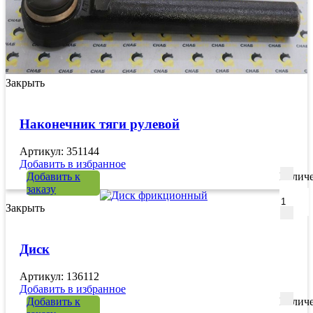
Закрыть
Наконечник тяги рулевой
Артикул: 351144
Добавить в избранное
Добавить к
Количе
заказу
Закрыть
Диск
Артикул: 136112
Добавить в избранное
Добавить к
Количе