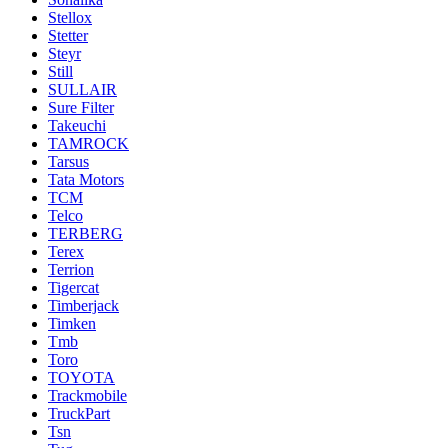
Stellox
Stetter
Steyr
Still
SULLAIR
Sure Filter
Takeuchi
TAMROCK
Tarsus
Tata Motors
TCM
Telco
TERBERG
Terex
Terrion
Tigercat
Timberjack
Timken
Tmb
Toro
TOYOTA
Trackmobile
TruckPart
Tsn