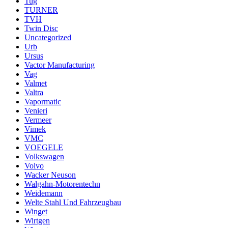
Tug
TURNER
TVH
Twin Disc
Uncategorized
Urb
Ursus
Vactor Manufacturing
Vag
Valmet
Valtra
Vapormatic
Venieri
Vermeer
Vimek
VMC
VOEGELE
Volkswagen
Volvo
Wacker Neuson
Walgahn-Motorentechn
Weidemann
Welte Stahl Und Fahrzeugbau
Winget
Wirtgen