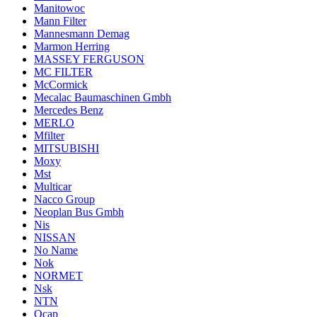
Manitowoc
Mann Filter
Mannesmann Demag
Marmon Herring
MASSEY FERGUSON
MC FILTER
McCormick
Mecalac Baumaschinen Gmbh
Mercedes Benz
MERLO
Mfilter
MITSUBISHI
Moxy
Mst
Multicar
Nacco Group
Neoplan Bus Gmbh
Nis
NISSAN
No Name
Nok
NORMET
Nsk
NTN
Ocap