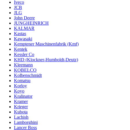
Iveco
JCB
JLG
John Deere
JUNGHEINRICH
KALMAR
Kastas
Kawasaki
Kemptener Maschinenfabrik (Kmf)
Kentek
Kessler Co
KHD (Klockner-Humboldt-Deutz)
Kleemann
KOBELCO
Kolbenschmidt
Komatsu
Korloy
Koyo
Kralinator
Kramer
Krieger
Kubota
Lachish
Lamborghini
Lancer Boss