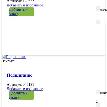
Артикул: 128633
Добавить в избранное
Добавить к
Количе
заказу
Закрыть
Подшипник
Артикул: 045181
Добавить в избранное
Добавить к
Количе
заказу