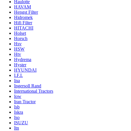
Haulotte
HAVAM
Hengst Filter
Hidromek
Hifi Filter
HITACHI
Holset
Horsch
Hsv
HSW
Htv
Hydrema
Hyster
HYUNDAI
I.F.I.
Ina
Ingersoll Rand
International Tractors
Iow
Iran Tractor
Isb
Iskra
Iso
ISUZU
Itn