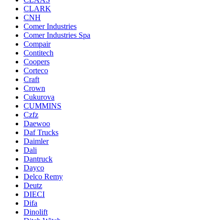
CLARK
CNH
Comer Industries
Comer Industries Spa
Compair
Contitech
Coopers
Corteco
Craft
Crown
Cukurova
CUMMINS
Czfz
Daewoo
Daf Trucks
Daimler
Dali
Dantruck
Dayco
Delco Remy
Deutz
DIECI
Difa
Dinolift