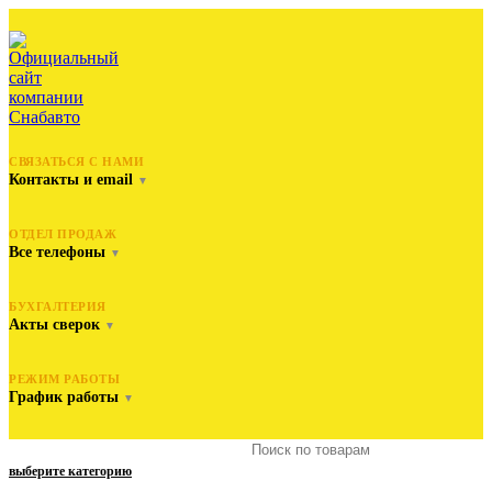
СВЯЗАТЬСЯ С НАМИ
Контакты и email
▼
ОТДЕЛ ПРОДАЖ
Все телефоны
▼
БУХГАЛТЕРИЯ
Акты сверок
▼
РЕЖИМ РАБОТЫ
График работы
▼
выберите категорию