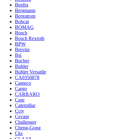
Benfra
Bergmann
Bergstrom
Bobcat
BOMAG
Bosch
Bosch Rexroth
BPW
Brevini
Bsi
Bucher
Buhler
Buhler Versatile
CA0350878
Cameco
Cargo
CARRARO
Case
Caterpillar
Ccty
Cevam
Challenger
Cheng-Gong
Cks
CLAAS