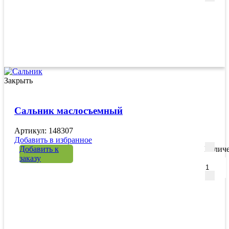
Закрыть
Сальник маслосъемный
Артикул: 148307
Добавить в избранное
Добавить к
Количе
заказу