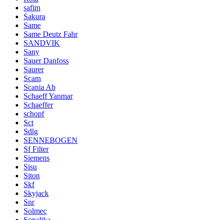
safim
Sakura
Same
Same Deutz Fahr
SANDVIK
Sany
Sauer Danfoss
Saurer
Scam
Scania Ab
Schaeff Yanmar
Schaeffer
schopf
Sct
Sdlg
SENNEBOGEN
Sf Filter
Siemens
Sisu
Siton
Skf
Skyjack
Snr
Solmec
Sonalika