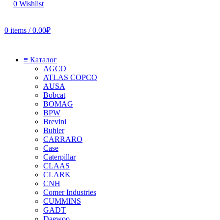
0
Wishlist
0
items
/
0.00
₽
≡ Каталог
AGCO
ATLAS COPCO
AUSA
Bobcat
BOMAG
BPW
Brevini
Buhler
CARRARO
Case
Caterpillar
CLAAS
CLARK
CNH
Comer Industries
CUMMINS
GADT
Daewoo