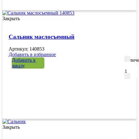
Закрыть
Сальник маслосъемный
Артикул: 140853
Добавить в избранное
Добавить к
Количе
заказу
Закрыть