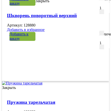
Закрыть
заказу
Шкворень поворотный верхний
Артикул: 128880
Добавить в избранное
Добавить к
Количе
заказу
Закрыть
Пружина тарельчатая