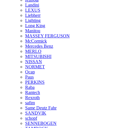
Landini
LEXUS
Liebherr
Lighting
Long King
Manitou
MASSEY FERGUSON
McCormick
Mercedes Benz
MERLO
MITSUBISHI
NISSAN
NORMET
Ocap
Paus
PERKINS
Raba
Rantech
Rexroth
safim
Same Deutz Fahr
SANDVIK
schopf
SENNEBOGEN