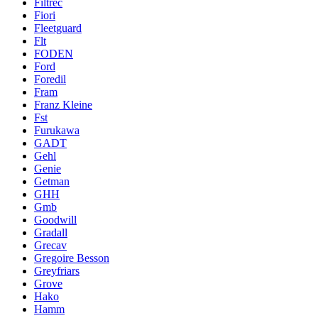
Filtrec
Fiori
Fleetguard
Flt
FODEN
Ford
Foredil
Fram
Franz Kleine
Fst
Furukawa
GADT
Gehl
Genie
Getman
GHH
Gmb
Goodwill
Gradall
Grecav
Gregoire Besson
Greyfriars
Grove
Hako
Hamm