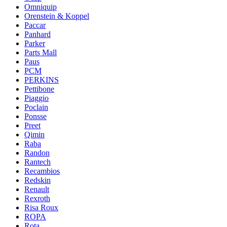
Omniquip
Orenstein & Koppel
Paccar
Panhard
Parker
Parts Mall
Paus
PCM
PERKINS
Pettibone
Piaggio
Poclain
Ponsse
Preet
Qimin
Raba
Randon
Rantech
Recambios
Redskin
Renault
Rexroth
Risa Roux
ROPA
Rota