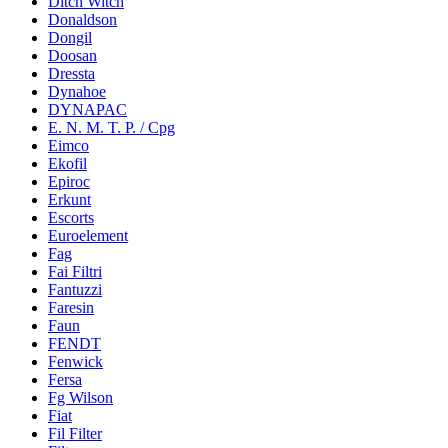
Ditch Witch
Donaldson
Dongil
Doosan
Dressta
Dynahoe
DYNAPAC
E. N. M. T. P. / Cpg
Eimco
Ekofil
Epiroc
Erkunt
Escorts
Euroelement
Fag
Fai Filtri
Fantuzzi
Faresin
Faun
FENDT
Fenwick
Fersa
Fg Wilson
Fiat
Fil Filter