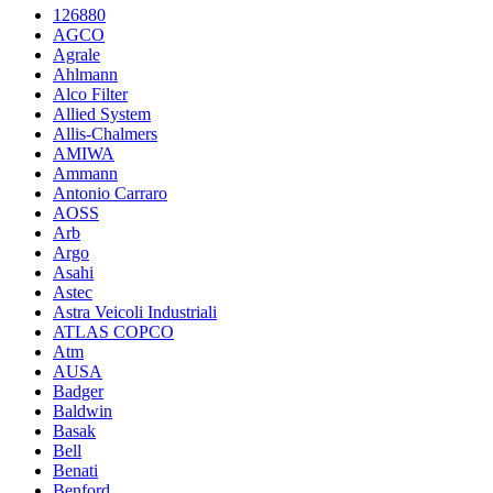
126880
AGCO
Agrale
Ahlmann
Alco Filter
Allied System
Allis-Chalmers
AMIWA
Ammann
Antonio Carraro
AOSS
Arb
Argo
Asahi
Astec
Astra Veicoli Industriali
ATLAS COPCO
Atm
AUSA
Badger
Baldwin
Basak
Bell
Benati
Benford