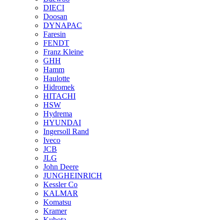
DIECI
Doosan
DYNAPAC
Faresin
FENDT
Franz Kleine
GHH
Hamm
Haulotte
Hidromek
HITACHI
HSW
Hydrema
HYUNDAI
Ingersoll Rand
Iveco
JCB
JLG
John Deere
JUNGHEINRICH
Kessler Co
KALMAR
Komatsu
Kramer
Kubota