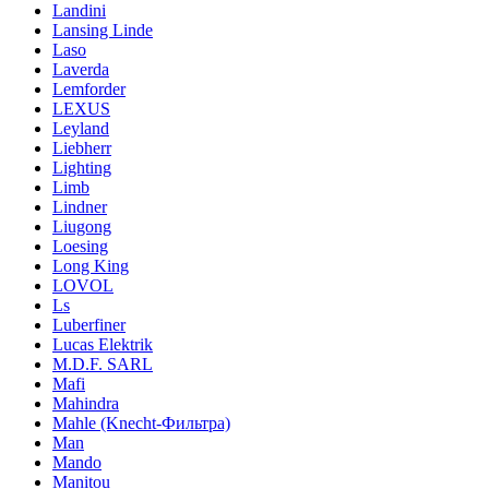
Landini
Lansing Linde
Laso
Laverda
Lemforder
LEXUS
Leyland
Liebherr
Lighting
Limb
Lindner
Liugong
Loesing
Long King
LOVOL
Ls
Luberfiner
Lucas Elektrik
M.D.F. SARL
Mafi
Mahindra
Mahle (Knecht-Фильтра)
Man
Mando
Manitou