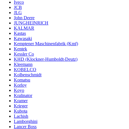
Iveco
JCB
JLG
John Deere
JUNGHEINRICH
KALMAR
Kastas
Kawasaki
Kemptener Maschinenfabrik (Kmf)
Kentek
Kessler Co
KHD (Klockner-Humboldt-Deutz)
Kleemann
KOBELCO
Kolbenschmidt
Komatsu
Korloy
Koyo
Kralinator
Kramer
Krieger
Kubota
Lachish
Lamborghini
Lancer Boss