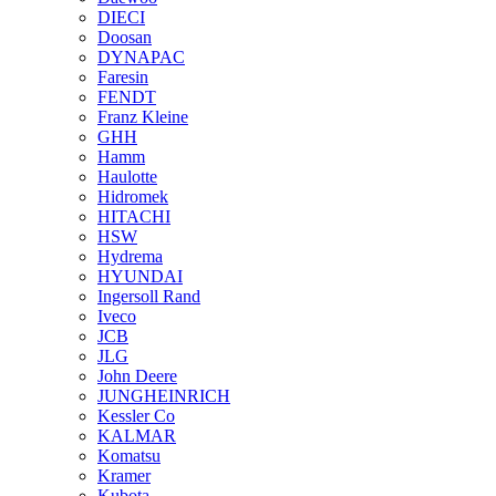
DIECI
Doosan
DYNAPAC
Faresin
FENDT
Franz Kleine
GHH
Hamm
Haulotte
Hidromek
HITACHI
HSW
Hydrema
HYUNDAI
Ingersoll Rand
Iveco
JCB
JLG
John Deere
JUNGHEINRICH
Kessler Co
KALMAR
Komatsu
Kramer
Kubota