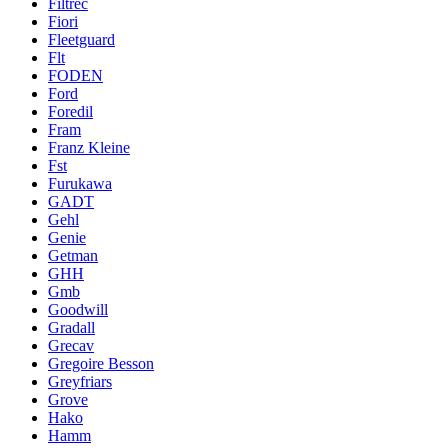
Filtrec
Fiori
Fleetguard
Flt
FODEN
Ford
Foredil
Fram
Franz Kleine
Fst
Furukawa
GADT
Gehl
Genie
Getman
GHH
Gmb
Goodwill
Gradall
Grecav
Gregoire Besson
Greyfriars
Grove
Hako
Hamm