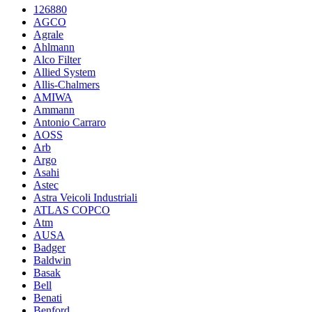
126880
AGCO
Agrale
Ahlmann
Alco Filter
Allied System
Allis-Chalmers
AMIWA
Ammann
Antonio Carraro
AOSS
Arb
Argo
Asahi
Astec
Astra Veicoli Industriali
ATLAS COPCO
Atm
AUSA
Badger
Baldwin
Basak
Bell
Benati
Benford