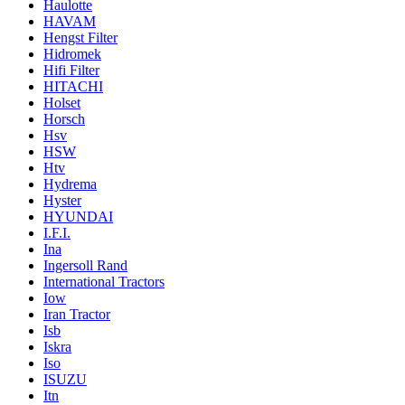
Haulotte
HAVAM
Hengst Filter
Hidromek
Hifi Filter
HITACHI
Holset
Horsch
Hsv
HSW
Htv
Hydrema
Hyster
HYUNDAI
I.F.I.
Ina
Ingersoll Rand
International Tractors
Iow
Iran Tractor
Isb
Iskra
Iso
ISUZU
Itn