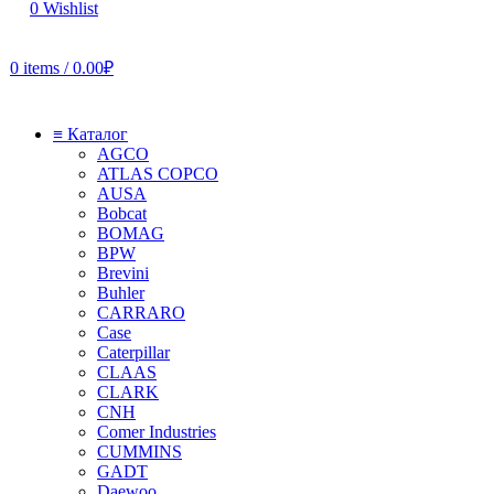
0
Wishlist
0
items
/
0.00
₽
≡ Каталог
AGCO
ATLAS COPCO
AUSA
Bobcat
BOMAG
BPW
Brevini
Buhler
CARRARO
Case
Caterpillar
CLAAS
CLARK
CNH
Comer Industries
CUMMINS
GADT
Daewoo