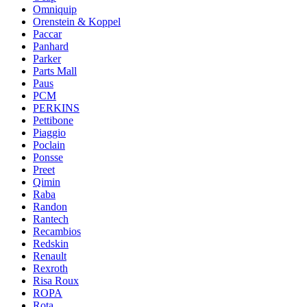
Omniquip
Orenstein & Koppel
Paccar
Panhard
Parker
Parts Mall
Paus
PCM
PERKINS
Pettibone
Piaggio
Poclain
Ponsse
Preet
Qimin
Raba
Randon
Rantech
Recambios
Redskin
Renault
Rexroth
Risa Roux
ROPA
Rota