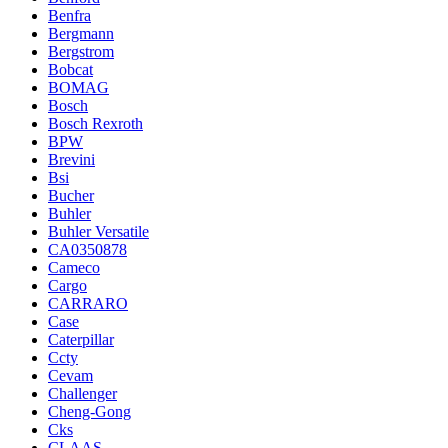
Benfra
Bergmann
Bergstrom
Bobcat
BOMAG
Bosch
Bosch Rexroth
BPW
Brevini
Bsi
Bucher
Buhler
Buhler Versatile
CA0350878
Cameco
Cargo
CARRARO
Case
Caterpillar
Ccty
Cevam
Challenger
Cheng-Gong
Cks
CLAAS