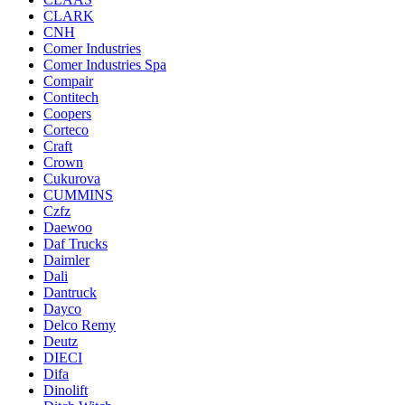
CLARK
CNH
Comer Industries
Comer Industries Spa
Compair
Contitech
Coopers
Corteco
Craft
Crown
Cukurova
CUMMINS
Czfz
Daewoo
Daf Trucks
Daimler
Dali
Dantruck
Dayco
Delco Remy
Deutz
DIECI
Difa
Dinolift