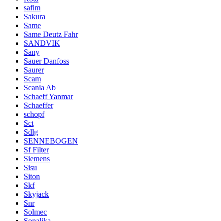
safim
Sakura
Same
Same Deutz Fahr
SANDVIK
Sany
Sauer Danfoss
Saurer
Scam
Scania Ab
Schaeff Yanmar
Schaeffer
schopf
Sct
Sdlg
SENNEBOGEN
Sf Filter
Siemens
Sisu
Siton
Skf
Skyjack
Snr
Solmec
Sonalika