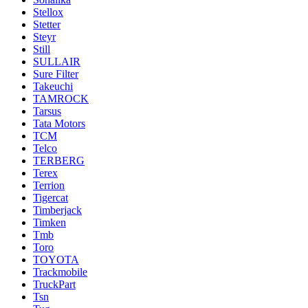
Stellox
Stetter
Steyr
Still
SULLAIR
Sure Filter
Takeuchi
TAMROCK
Tarsus
Tata Motors
TCM
Telco
TERBERG
Terex
Terrion
Tigercat
Timberjack
Timken
Tmb
Toro
TOYOTA
Trackmobile
TruckPart
Tsn