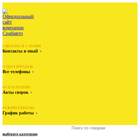
СВЯЗАТЬСЯ С НАМИ
Контакты и email
▼
ОТДЕЛ ПРОДАЖ
Все телефоны
▼
БУХГАЛТЕРИЯ
Акты сверок
▼
РЕЖИМ РАБОТЫ
График работы
▼
выберите категорию