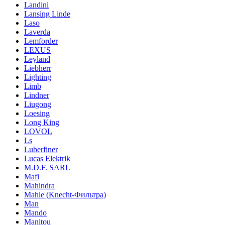
Landini
Lansing Linde
Laso
Laverda
Lemforder
LEXUS
Leyland
Liebherr
Lighting
Limb
Lindner
Liugong
Loesing
Long King
LOVOL
Ls
Luberfiner
Lucas Elektrik
M.D.F. SARL
Mafi
Mahindra
Mahle (Knecht-Фильтра)
Man
Mando
Manitou