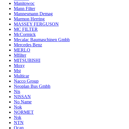
Manitowoc
Mann Filter
Mannesmann Demag
Marmon Herring
MASSEY FERGUSON
MC FILTER
McCormick
Mecalac Baumaschinen Gmbh
Mercedes Benz
MERLO
Mfilter
MITSUBISHI
Moxy
Mst
Multicar
Nacco Group
Neoplan Bus Gmbh
Nis
NISSAN
No Name
Nok
NORMET
Nsk
NTN
Ocap