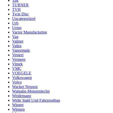
Tug
TURNER
TVH
Twin Disc
Uncategorized
Urb
Ursus
Vactor Manufacturing
Vag
Valmet
Valtra
Vapormatic
Venieri
Vermeer
Vimek
VMC
VOEGELE
Volkswagen
Volvo
Wacker Neuson
Walgahn-Motorentechn
Weidemann
Welte Stahl Und Fahrzeugbau
Winget
Wirtgen