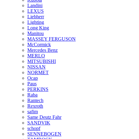
Landini
LEXUS
Liebherr
Lighting
Long King
Manitou
MASSEY FERGUSON
McCormick
Mercedes Benz
MERLO
MITSUBISHI
NISSAN
NORMET
Ocap
Paus
PERKINS
Raba
Rantech
Rexroth
safim
Same Deutz Fahr
SANDVIK
schopf
SENNEBOGEN