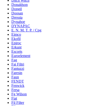
Ditch Witch
Donaldson
Dongil
Doosan
Dressta
Dynahoe
DYNAPAC
E. N. M. T. P. / Cpg
Eimco
Ekofil
Epiroc
Erkunt
Escorts
Euroelement
Fag
Fai Filtri
Fantuzzi
Faresin
Faun
FENDT
Fenwick
Fersa
Fg Wilson
Fiat
Fil Filter