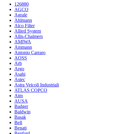
126880
AGCO
Agrale
Ahlmann
Alco Filter
Allied System
Allis-Chalmers
AMIWA
Ammann
Antonio Carraro
AOSS
Arb
Argo
Asahi
Astec
Astra Veicoli Industriali
ATLAS COPCO
Atm
AUSA
Badger
Baldwin
Basak
Bell
Benati
Benford