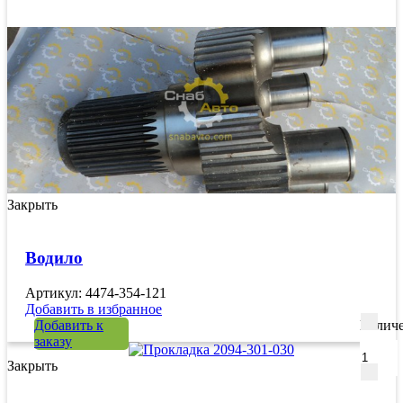
Закрыть
Водило
Артикул: 4474-354-121
Добавить в избранное
Добавить к
Количе
заказу
Закрыть