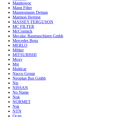
Manitowoc
Mann Filter
Mannesmann Demag
Marmon Herring
MASSEY FERGUSON
MC FILTER
McCormick
Mecalac Baumaschinen Gmbh
Mercedes Benz
MERLO
Mfilter
MITSUBISHI
Moxy
Mst
Multicar
Nacco Group
Neoplan Bus Gmbh
Nis
NISSAN
No Name
Nok
NORMET
Nsk
NTN
Ocap