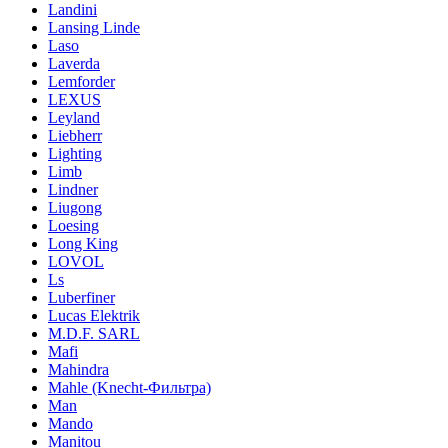
Landini
Lansing Linde
Laso
Laverda
Lemforder
LEXUS
Leyland
Liebherr
Lighting
Limb
Lindner
Liugong
Loesing
Long King
LOVOL
Ls
Luberfiner
Lucas Elektrik
M.D.F. SARL
Mafi
Mahindra
Mahle (Knecht-Фильтра)
Man
Mando
Manitou