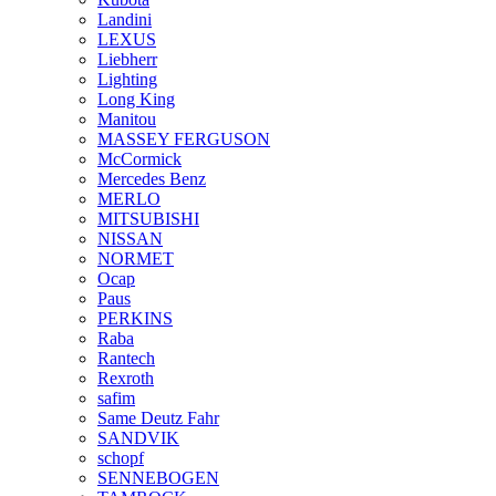
Landini
LEXUS
Liebherr
Lighting
Long King
Manitou
MASSEY FERGUSON
McCormick
Mercedes Benz
MERLO
MITSUBISHI
NISSAN
NORMET
Ocap
Paus
PERKINS
Raba
Rantech
Rexroth
safim
Same Deutz Fahr
SANDVIK
schopf
SENNEBOGEN