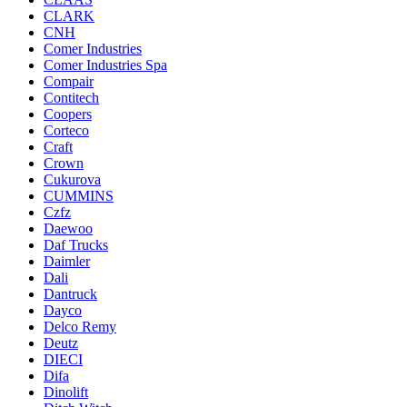
CLARK
CNH
Comer Industries
Comer Industries Spa
Compair
Contitech
Coopers
Corteco
Craft
Crown
Cukurova
CUMMINS
Czfz
Daewoo
Daf Trucks
Daimler
Dali
Dantruck
Dayco
Delco Remy
Deutz
DIECI
Difa
Dinolift