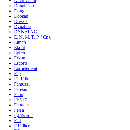
Ditch Witch
Donaldson
Dongil
Doosan
Dressta
Dynahoe
DYNAPAC
E. N. M. T. P. / Cpg
Eimco
Ekofil
Epiroc
Erkunt
Escorts
Euroelement
Fag
Fai Filtri
Fantuzzi
Faresin
Faun
FENDT
Fenwick
Fersa
Fg Wilson
Fiat
Fil Filter