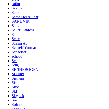
safim
Sakura
Same
Same Deutz Fahr
SANDVIK
Sany
Sauer Danfoss
Saurer
Scam
Scania Ab
Schaeff Yanmar
Schaeffer
schopf
Sct
Sdlg
SENNEBOGEN
Sf Filter
Siemens
Sisu
Siton
Skf
Skyjack
Snr
Solmec
Sonalika