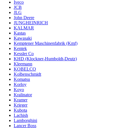
Iveco
JCB
JLG
John Deere
JUNGHEINRICH
KALMAR
Kastas
Kawasaki
Kemptener Maschinenfabrik (Kmf)
Kentek
Kessler Co
KHD (Klockner-Humboldt-Deutz)
Kleemann
KOBELCO
Kolbenschmidt
Komatsu
Korloy
Koyo
Kralinator
Kramer
Krieger
Kubota
Lachish
Lamborghini
Lancer Boss