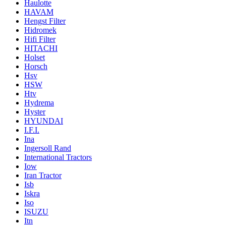
Haulotte
HAVAM
Hengst Filter
Hidromek
Hifi Filter
HITACHI
Holset
Horsch
Hsv
HSW
Htv
Hydrema
Hyster
HYUNDAI
I.F.I.
Ina
Ingersoll Rand
International Tractors
Iow
Iran Tractor
Isb
Iskra
Iso
ISUZU
Itn