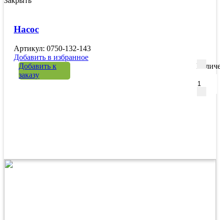
Закрыть
Насос
Артикул: 0750-132-143
Добавить в избранное
Добавить к
Количе
заказу