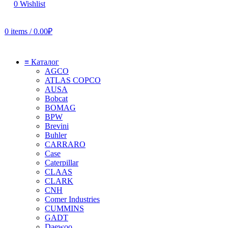
0
Wishlist
0
items
/
0.00
₽
≡ Каталог
AGCO
ATLAS COPCO
AUSA
Bobcat
BOMAG
BPW
Brevini
Buhler
CARRARO
Case
Caterpillar
CLAAS
CLARK
CNH
Comer Industries
CUMMINS
GADT
Daewoo