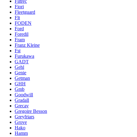
Filtrec
Fiori
Fleetguard
Flt
FODEN
Ford
Foredil
Fram
Franz Kleine
Fst
Furukawa
GADT
Gehl
Genie
Getman
GHH
Gmb
Goodwill
Gradall
Grecav
Gregoire Besson
Greyfriars
Grove
Hako
Hamm