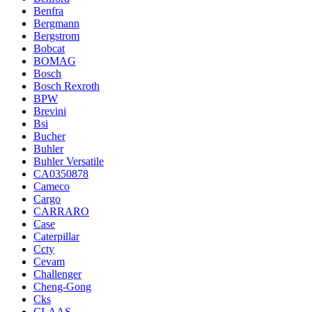
Benfra
Bergmann
Bergstrom
Bobcat
BOMAG
Bosch
Bosch Rexroth
BPW
Brevini
Bsi
Bucher
Buhler
Buhler Versatile
CA0350878
Cameco
Cargo
CARRARO
Case
Caterpillar
Ccty
Cevam
Challenger
Cheng-Gong
Cks
CLAAS