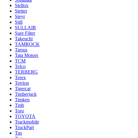
Stellox
Stetter
Steyr
Still
SULLAIR
Sure Filter
Takeuchi
TAMROCK
Tarsus
Tata Motors
TCM
Telco
TERBERG
Terex
Terrion
Tigercat
Timberjack
Timken
Tmb
Toro
TOYOTA
Trackmobile
TruckPart
Tsn