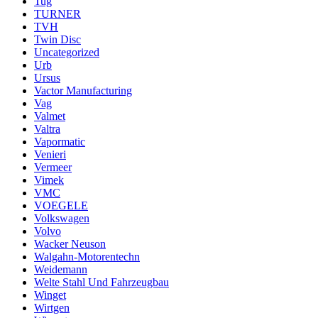
Tug
TURNER
TVH
Twin Disc
Uncategorized
Urb
Ursus
Vactor Manufacturing
Vag
Valmet
Valtra
Vapormatic
Venieri
Vermeer
Vimek
VMC
VOEGELE
Volkswagen
Volvo
Wacker Neuson
Walgahn-Motorentechn
Weidemann
Welte Stahl Und Fahrzeugbau
Winget
Wirtgen