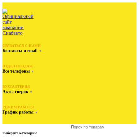
СВЯЗАТЬСЯ С НАМИ
Контакты и email
▼
ОТДЕЛ ПРОДАЖ
Все телефоны
▼
БУХГАЛТЕРИЯ
Акты сверок
▼
РЕЖИМ РАБОТЫ
График работы
▼
выберите категорию