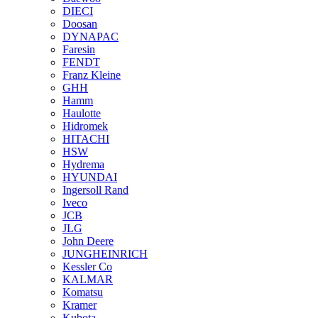
DIECI
Doosan
DYNAPAC
Faresin
FENDT
Franz Kleine
GHH
Hamm
Haulotte
Hidromek
HITACHI
HSW
Hydrema
HYUNDAI
Ingersoll Rand
Iveco
JCB
JLG
John Deere
JUNGHEINRICH
Kessler Co
KALMAR
Komatsu
Kramer
Kubota