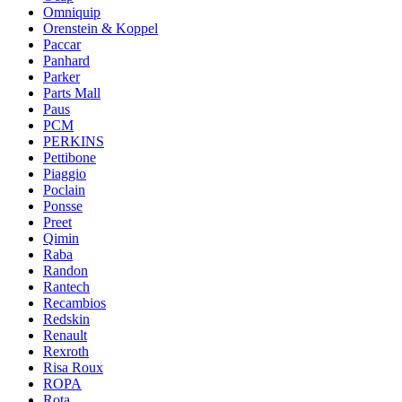
Omniquip
Orenstein & Koppel
Paccar
Panhard
Parker
Parts Mall
Paus
PCM
PERKINS
Pettibone
Piaggio
Poclain
Ponsse
Preet
Qimin
Raba
Randon
Rantech
Recambios
Redskin
Renault
Rexroth
Risa Roux
ROPA
Rota