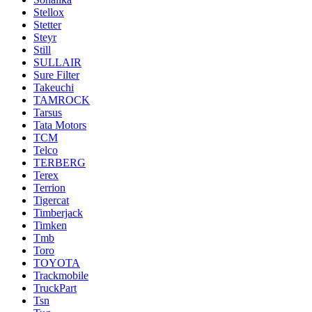
Stellox
Stetter
Steyr
Still
SULLAIR
Sure Filter
Takeuchi
TAMROCK
Tarsus
Tata Motors
TCM
Telco
TERBERG
Terex
Terrion
Tigercat
Timberjack
Timken
Tmb
Toro
TOYOTA
Trackmobile
TruckPart
Tsn