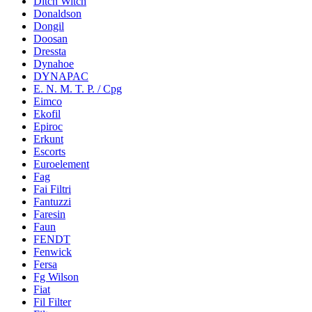
Ditch Witch
Donaldson
Dongil
Doosan
Dressta
Dynahoe
DYNAPAC
E. N. M. T. P. / Cpg
Eimco
Ekofil
Epiroc
Erkunt
Escorts
Euroelement
Fag
Fai Filtri
Fantuzzi
Faresin
Faun
FENDT
Fenwick
Fersa
Fg Wilson
Fiat
Fil Filter