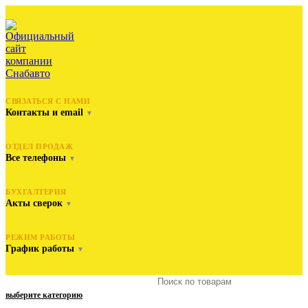
СВЯЗАТЬСЯ С НАМИ
Контакты и email
▼
ОТДЕЛ ПРОДАЖ
Все телефоны
▼
БУХГАЛТЕРИЯ
Акты сверок
▼
РЕЖИМ РАБОТЫ
График работы
▼
выберите категорию