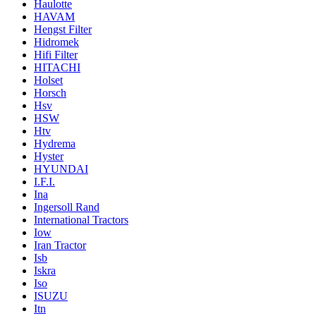
Haulotte
HAVAM
Hengst Filter
Hidromek
Hifi Filter
HITACHI
Holset
Horsch
Hsv
HSW
Htv
Hydrema
Hyster
HYUNDAI
I.F.I.
Ina
Ingersoll Rand
International Tractors
Iow
Iran Tractor
Isb
Iskra
Iso
ISUZU
Itn