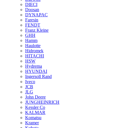
DIECI
Doosan
DYNAPAC
Faresin
FENDT
Franz Kleine
GHH
Hamm
Haulotte
Hidromek
HITACHI
HSW
Hydrema
HYUNDAI
Ingersoll Rand
Iveco
JCB
JLG
John Deere
JUNGHEINRICH
Kessler Co
KALMAR
Komatsu
Kramer
Kubota