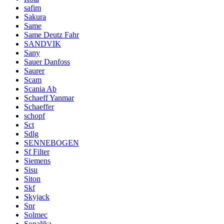
safim
Sakura
Same
Same Deutz Fahr
SANDVIK
Sany
Sauer Danfoss
Saurer
Scam
Scania Ab
Schaeff Yanmar
Schaeffer
schopf
Sct
Sdlg
SENNEBOGEN
Sf Filter
Siemens
Sisu
Siton
Skf
Skyjack
Snr
Solmec
Sonalika