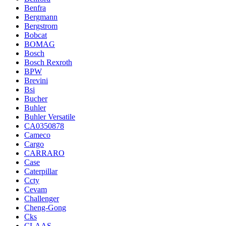
Benfra
Bergmann
Bergstrom
Bobcat
BOMAG
Bosch
Bosch Rexroth
BPW
Brevini
Bsi
Bucher
Buhler
Buhler Versatile
CA0350878
Cameco
Cargo
CARRARO
Case
Caterpillar
Ccty
Cevam
Challenger
Cheng-Gong
Cks
CLAAS