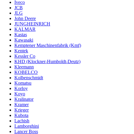
Iveco
JCB
JLG
John Deere
JUNGHEINRICH
KALMAR
Kastas
Kawasaki
Kemptener Maschinenfabrik (Kmf)
Kentek
Kessler Co
KHD (Klockner-Humboldt-Deutz)
Kleemann
KOBELCO
Kolbenschmidt
Komatsu
Korloy
Koyo
Kralinator
Kramer
Krieger
Kubota
Lachish
Lamborghini
Lancer Boss