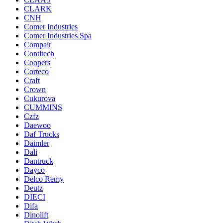
CLARK
CNH
Comer Industries
Comer Industries Spa
Compair
Contitech
Coopers
Corteco
Craft
Crown
Cukurova
CUMMINS
Czfz
Daewoo
Daf Trucks
Daimler
Dali
Dantruck
Dayco
Delco Remy
Deutz
DIECI
Difa
Dinolift