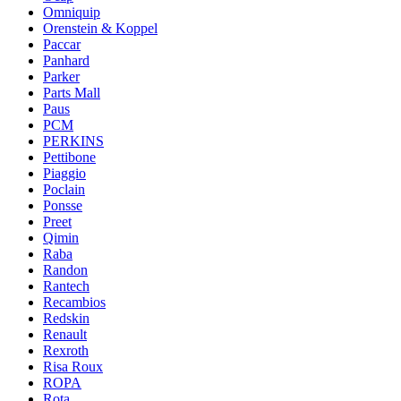
Omniquip
Orenstein & Koppel
Paccar
Panhard
Parker
Parts Mall
Paus
PCM
PERKINS
Pettibone
Piaggio
Poclain
Ponsse
Preet
Qimin
Raba
Randon
Rantech
Recambios
Redskin
Renault
Rexroth
Risa Roux
ROPA
Rota