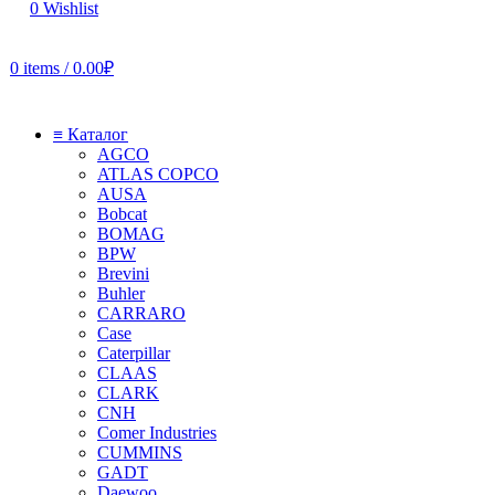
0
Wishlist
0
items
/
0.00
₽
≡ Каталог
AGCO
ATLAS COPCO
AUSA
Bobcat
BOMAG
BPW
Brevini
Buhler
CARRARO
Case
Caterpillar
CLAAS
CLARK
CNH
Comer Industries
CUMMINS
GADT
Daewoo