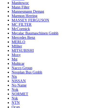
Manitowoc
Mann Filter
Mannesmann Demag
Marmon Herring
MASSEY FERGUSON
MC FILTER
McCormick
Mecalac Baumaschinen Gmbh
Mercedes Benz
MERLO
Mfilter
MITSUBISHI
Moxy
Mst
Multicar
Nacco Group
Neoplan Bus Gmbh
Nis
NISSAN
No Name
Nok
NORMET
Nsk
NTN
Ocap