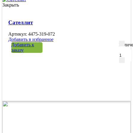
Закрыть
Сателлит
Артикул: 4475-319-072
Добавить в избранное
Добавить к
Количе
заказу