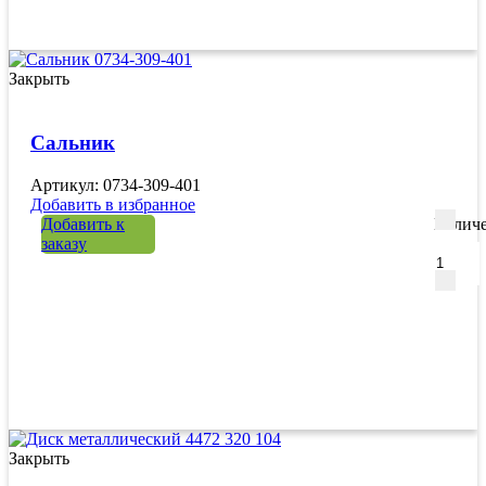
Закрыть
Сальник
Артикул: 0734-309-401
Добавить в избранное
Добавить к
Количе
заказу
Закрыть