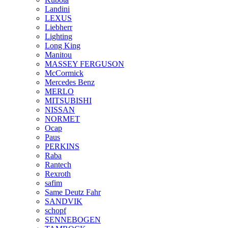
Landini
LEXUS
Liebherr
Lighting
Long King
Manitou
MASSEY FERGUSON
McCormick
Mercedes Benz
MERLO
MITSUBISHI
NISSAN
NORMET
Ocap
Paus
PERKINS
Raba
Rantech
Rexroth
safim
Same Deutz Fahr
SANDVIK
schopf
SENNEBOGEN