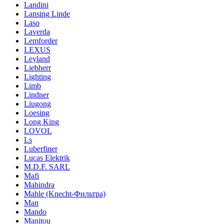
Landini
Lansing Linde
Laso
Laverda
Lemforder
LEXUS
Leyland
Liebherr
Lighting
Limb
Lindner
Liugong
Loesing
Long King
LOVOL
Ls
Luberfiner
Lucas Elektrik
M.D.F. SARL
Mafi
Mahindra
Mahle (Knecht-Фильтра)
Man
Mando
Manitou