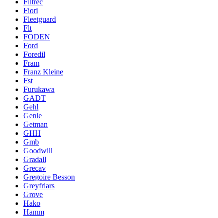
Filtrec
Fiori
Fleetguard
Flt
FODEN
Ford
Foredil
Fram
Franz Kleine
Fst
Furukawa
GADT
Gehl
Genie
Getman
GHH
Gmb
Goodwill
Gradall
Grecav
Gregoire Besson
Greyfriars
Grove
Hako
Hamm