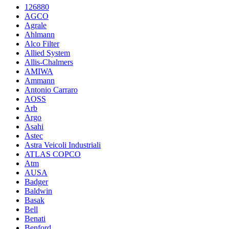
126880
AGCO
Agrale
Ahlmann
Alco Filter
Allied System
Allis-Chalmers
AMIWA
Ammann
Antonio Carraro
AOSS
Arb
Argo
Asahi
Astec
Astra Veicoli Industriali
ATLAS COPCO
Atm
AUSA
Badger
Baldwin
Basak
Bell
Benati
Benford