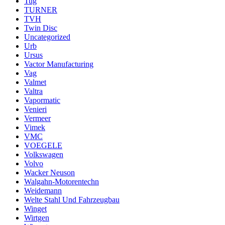
Tug
TURNER
TVH
Twin Disc
Uncategorized
Urb
Ursus
Vactor Manufacturing
Vag
Valmet
Valtra
Vapormatic
Venieri
Vermeer
Vimek
VMC
VOEGELE
Volkswagen
Volvo
Wacker Neuson
Walgahn-Motorentechn
Weidemann
Welte Stahl Und Fahrzeugbau
Winget
Wirtgen