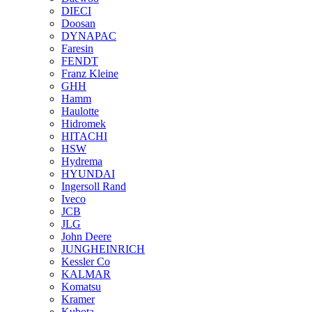
DIECI
Doosan
DYNAPAC
Faresin
FENDT
Franz Kleine
GHH
Hamm
Haulotte
Hidromek
HITACHI
HSW
Hydrema
HYUNDAI
Ingersoll Rand
Iveco
JCB
JLG
John Deere
JUNGHEINRICH
Kessler Co
KALMAR
Komatsu
Kramer
Kubota