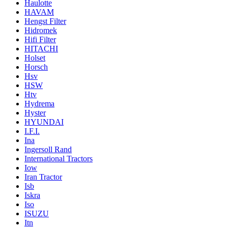
Haulotte
HAVAM
Hengst Filter
Hidromek
Hifi Filter
HITACHI
Holset
Horsch
Hsv
HSW
Htv
Hydrema
Hyster
HYUNDAI
I.F.I.
Ina
Ingersoll Rand
International Tractors
Iow
Iran Tractor
Isb
Iskra
Iso
ISUZU
Itn