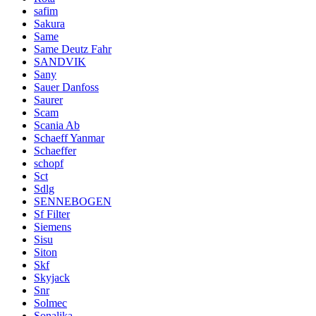
safim
Sakura
Same
Same Deutz Fahr
SANDVIK
Sany
Sauer Danfoss
Saurer
Scam
Scania Ab
Schaeff Yanmar
Schaeffer
schopf
Sct
Sdlg
SENNEBOGEN
Sf Filter
Siemens
Sisu
Siton
Skf
Skyjack
Snr
Solmec
Sonalika