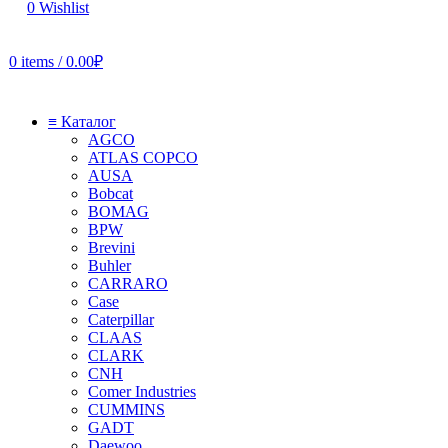
0
Wishlist
0
items
/
0.00
₽
≡ Каталог
AGCO
ATLAS COPCO
AUSA
Bobcat
BOMAG
BPW
Brevini
Buhler
CARRARO
Case
Caterpillar
CLAAS
CLARK
CNH
Comer Industries
CUMMINS
GADT
Daewoo