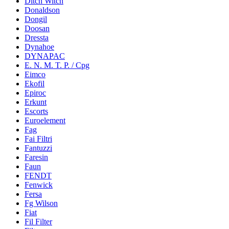
Ditch Witch
Donaldson
Dongil
Doosan
Dressta
Dynahoe
DYNAPAC
E. N. M. T. P. / Cpg
Eimco
Ekofil
Epiroc
Erkunt
Escorts
Euroelement
Fag
Fai Filtri
Fantuzzi
Faresin
Faun
FENDT
Fenwick
Fersa
Fg Wilson
Fiat
Fil Filter