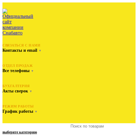
СВЯЗАТЬСЯ С НАМИ
Контакты и email
▼
ОТДЕЛ ПРОДАЖ
Все телефоны
▼
БУХГАЛТЕРИЯ
Акты сверок
▼
РЕЖИМ РАБОТЫ
График работы
▼
выберите категорию