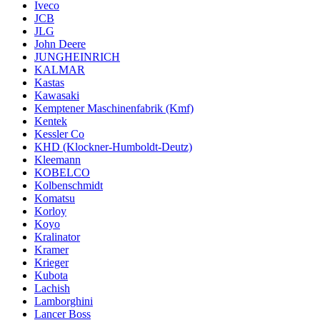
Iveco
JCB
JLG
John Deere
JUNGHEINRICH
KALMAR
Kastas
Kawasaki
Kemptener Maschinenfabrik (Kmf)
Kentek
Kessler Co
KHD (Klockner-Humboldt-Deutz)
Kleemann
KOBELCO
Kolbenschmidt
Komatsu
Korloy
Koyo
Kralinator
Kramer
Krieger
Kubota
Lachish
Lamborghini
Lancer Boss