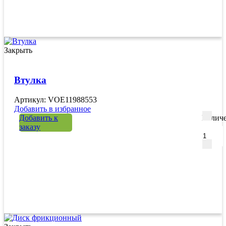
Закрыть
Втулка
Артикул: VOE11988553
Добавить в избранное
Добавить к
Количе
заказу