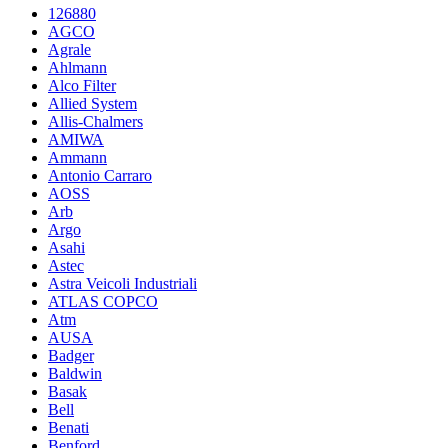
126880
AGCO
Agrale
Ahlmann
Alco Filter
Allied System
Allis-Chalmers
AMIWA
Ammann
Antonio Carraro
AOSS
Arb
Argo
Asahi
Astec
Astra Veicoli Industriali
ATLAS COPCO
Atm
AUSA
Badger
Baldwin
Basak
Bell
Benati
Benford