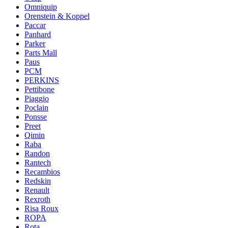
Omniquip
Orenstein & Koppel
Paccar
Panhard
Parker
Parts Mall
Paus
PCM
PERKINS
Pettibone
Piaggio
Poclain
Ponsse
Preet
Qimin
Raba
Randon
Rantech
Recambios
Redskin
Renault
Rexroth
Risa Roux
ROPA
Rota