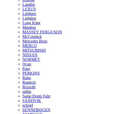
Landini
LEXUS
Liebherr
Lighting
Long King
Manitou
MASSEY FERGUSON
McCormick
Mercedes Benz
MERLO
MITSUBISHI
NISSAN
NORMET
Ocap
Paus
PERKINS
Raba
Rantech
Rexroth
safim
Same Deutz Fahr
SANDVIK
schopf
SENNEBOGEN