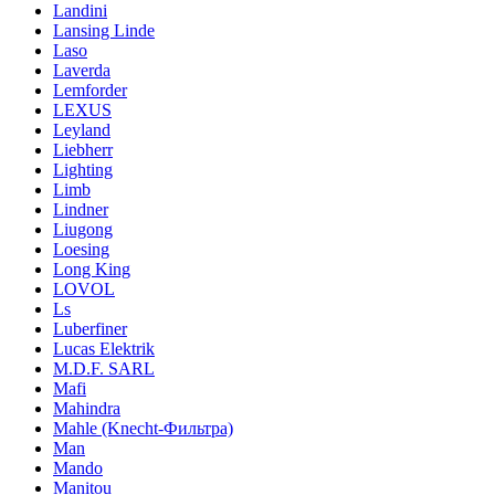
Landini
Lansing Linde
Laso
Laverda
Lemforder
LEXUS
Leyland
Liebherr
Lighting
Limb
Lindner
Liugong
Loesing
Long King
LOVOL
Ls
Luberfiner
Lucas Elektrik
M.D.F. SARL
Mafi
Mahindra
Mahle (Knecht-Фильтра)
Man
Mando
Manitou