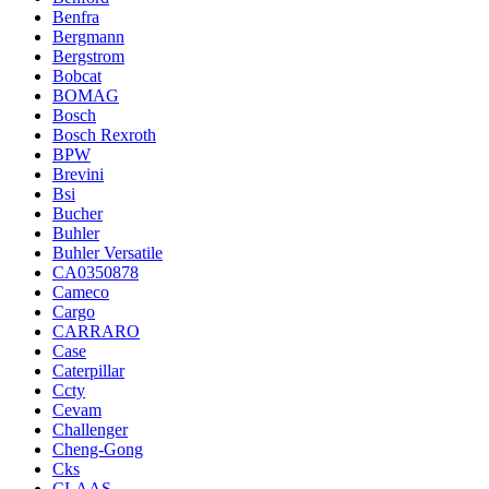
Benfra
Bergmann
Bergstrom
Bobcat
BOMAG
Bosch
Bosch Rexroth
BPW
Brevini
Bsi
Bucher
Buhler
Buhler Versatile
CA0350878
Cameco
Cargo
CARRARO
Case
Caterpillar
Ccty
Cevam
Challenger
Cheng-Gong
Cks
CLAAS