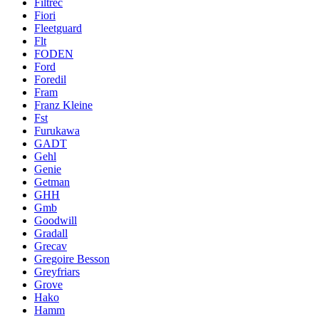
Filtrec
Fiori
Fleetguard
Flt
FODEN
Ford
Foredil
Fram
Franz Kleine
Fst
Furukawa
GADT
Gehl
Genie
Getman
GHH
Gmb
Goodwill
Gradall
Grecav
Gregoire Besson
Greyfriars
Grove
Hako
Hamm