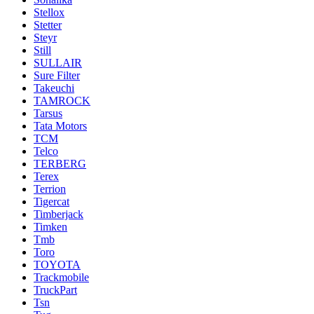
Stellox
Stetter
Steyr
Still
SULLAIR
Sure Filter
Takeuchi
TAMROCK
Tarsus
Tata Motors
TCM
Telco
TERBERG
Terex
Terrion
Tigercat
Timberjack
Timken
Tmb
Toro
TOYOTA
Trackmobile
TruckPart
Tsn