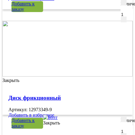
Добавить к
Количе
заказу
Закрыть
Диск фрикционный
Артикул: 12973349-9
Добавить в избранное
Добавить к
Количе
Закрыть
заказу