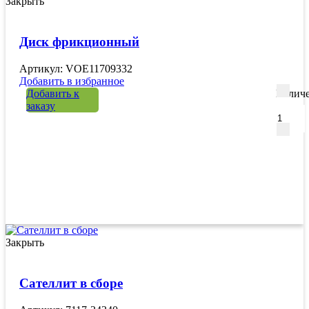
Закрыть
Диск фрикционный
Артикул: VOE11709332
Добавить в избранное
Добавить к
Количе
заказу
Закрыть
Сателлит в сборе