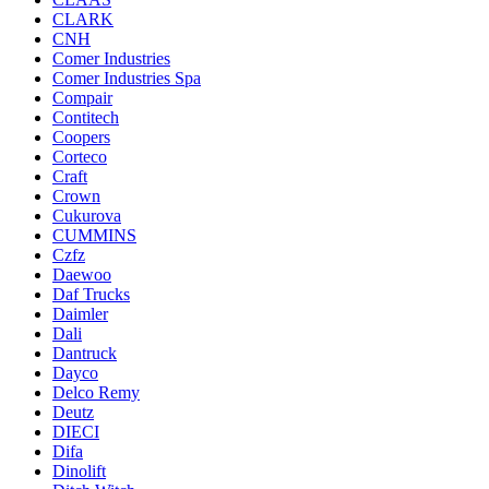
CLARK
CNH
Comer Industries
Comer Industries Spa
Compair
Contitech
Coopers
Corteco
Craft
Crown
Cukurova
CUMMINS
Czfz
Daewoo
Daf Trucks
Daimler
Dali
Dantruck
Dayco
Delco Remy
Deutz
DIECI
Difa
Dinolift