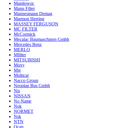
Manitowoc
Mann Filter
Mannesmann Demag
Marmon Herring
MASSEY FERGUSON
MC FILTER
McCormick
Mecalac Baumaschinen Gmbh
Mercedes Benz
MERLO
Mfilter
MITSUBISHI
Moxy
Mst
Multicar
Nacco Group
Neoplan Bus Gmbh
Nis
NISSAN
No Name
Nok
NORMET
Nsk
NTN
Ocap