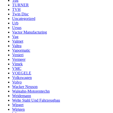
Tug
TURNER
TVH
Twin Disc
Uncategorized
Urb
Ursus
Vactor Manufacturing
Vag
Valmet
Valtra
Vapormatic
Venieri
Vermeer
Vimek
VMC
VOEGELE
Volkswagen
Volvo
Wacker Neuson
Walgahn-Motorentechn
Weidemann
Welte Stahl Und Fahrzeugbau
Winget
Wirtgen