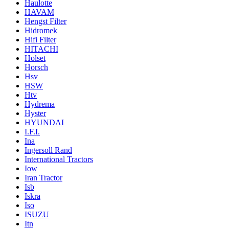
Haulotte
HAVAM
Hengst Filter
Hidromek
Hifi Filter
HITACHI
Holset
Horsch
Hsv
HSW
Htv
Hydrema
Hyster
HYUNDAI
I.F.I.
Ina
Ingersoll Rand
International Tractors
Iow
Iran Tractor
Isb
Iskra
Iso
ISUZU
Itn