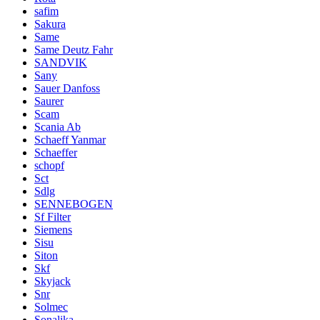
safim
Sakura
Same
Same Deutz Fahr
SANDVIK
Sany
Sauer Danfoss
Saurer
Scam
Scania Ab
Schaeff Yanmar
Schaeffer
schopf
Sct
Sdlg
SENNEBOGEN
Sf Filter
Siemens
Sisu
Siton
Skf
Skyjack
Snr
Solmec
Sonalika