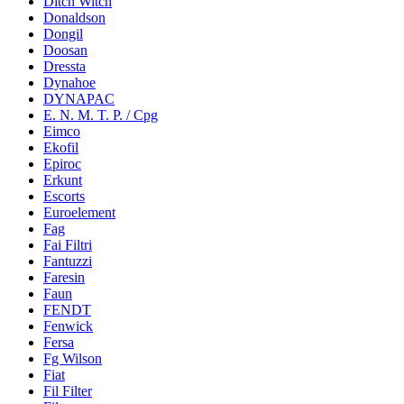
Ditch Witch
Donaldson
Dongil
Doosan
Dressta
Dynahoe
DYNAPAC
E. N. M. T. P. / Cpg
Eimco
Ekofil
Epiroc
Erkunt
Escorts
Euroelement
Fag
Fai Filtri
Fantuzzi
Faresin
Faun
FENDT
Fenwick
Fersa
Fg Wilson
Fiat
Fil Filter