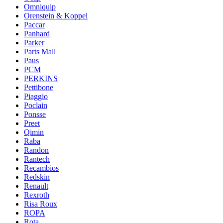
Omniquip
Orenstein & Koppel
Paccar
Panhard
Parker
Parts Mall
Paus
PCM
PERKINS
Pettibone
Piaggio
Poclain
Ponsse
Preet
Qimin
Raba
Randon
Rantech
Recambios
Redskin
Renault
Rexroth
Risa Roux
ROPA
Rota