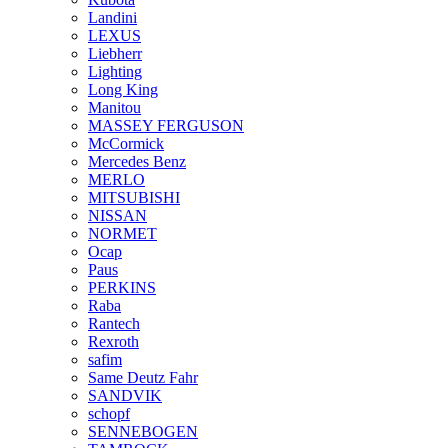
Landini
LEXUS
Liebherr
Lighting
Long King
Manitou
MASSEY FERGUSON
McCormick
Mercedes Benz
MERLO
MITSUBISHI
NISSAN
NORMET
Ocap
Paus
PERKINS
Raba
Rantech
Rexroth
safim
Same Deutz Fahr
SANDVIK
schopf
SENNEBOGEN