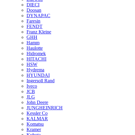
DIECI
Doosan
DYNAPAC
Faresin
FENDT
Franz Kleine
GHH
Hamm
Haulotte
Hidromek
HITACHI
HSW
Hydrema
HYUNDAI
Ingersoll Rand
Iveco
JCB
JLG
John Deere
JUNGHEINRICH
Kessler Co
KALMAR
Komatsu
Kramer
Kubota