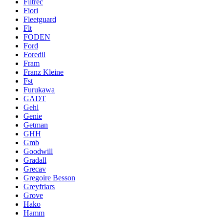
Filtrec
Fiori
Fleetguard
Flt
FODEN
Ford
Foredil
Fram
Franz Kleine
Fst
Furukawa
GADT
Gehl
Genie
Getman
GHH
Gmb
Goodwill
Gradall
Grecav
Gregoire Besson
Greyfriars
Grove
Hako
Hamm