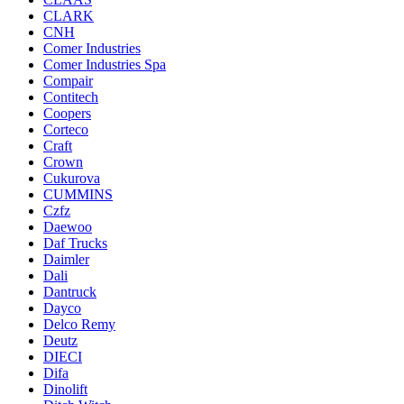
CLARK
CNH
Comer Industries
Comer Industries Spa
Compair
Contitech
Coopers
Corteco
Craft
Crown
Cukurova
CUMMINS
Czfz
Daewoo
Daf Trucks
Daimler
Dali
Dantruck
Dayco
Delco Remy
Deutz
DIECI
Difa
Dinolift