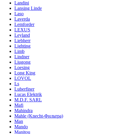
Landini
Lansing Linde
Laso
Laverda
Lemforder
LEXUS
Leyland
Liebherr
Lighting
Limb
Lindner
Liugong
Loesing
Long King
LOVOL
Ls
Luberfiner
Lucas Elektrik
M.D.F. SARL
Mafi
Mahindra
Mahle (Knecht-Фильтра)
Man
Mando
Manitou