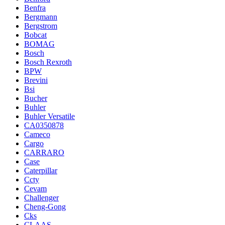
Benfra
Bergmann
Bergstrom
Bobcat
BOMAG
Bosch
Bosch Rexroth
BPW
Brevini
Bsi
Bucher
Buhler
Buhler Versatile
CA0350878
Cameco
Cargo
CARRARO
Case
Caterpillar
Ccty
Cevam
Challenger
Cheng-Gong
Cks
CLAAS