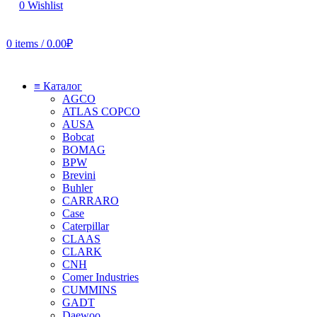
0
Wishlist
0
items
/
0.00
₽
≡ Каталог
AGCO
ATLAS COPCO
AUSA
Bobcat
BOMAG
BPW
Brevini
Buhler
CARRARO
Case
Caterpillar
CLAAS
CLARK
CNH
Comer Industries
CUMMINS
GADT
Daewoo