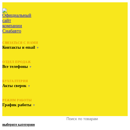
СВЯЗАТЬСЯ С НАМИ
Контакты и email
▼
ОТДЕЛ ПРОДАЖ
Все телефоны
▼
БУХГАЛТЕРИЯ
Акты сверок
▼
РЕЖИМ РАБОТЫ
График работы
▼
выберите категорию