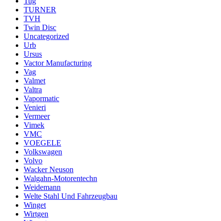
Tug
TURNER
TVH
Twin Disc
Uncategorized
Urb
Ursus
Vactor Manufacturing
Vag
Valmet
Valtra
Vapormatic
Venieri
Vermeer
Vimek
VMC
VOEGELE
Volkswagen
Volvo
Wacker Neuson
Walgahn-Motorentechn
Weidemann
Welte Stahl Und Fahrzeugbau
Winget
Wirtgen