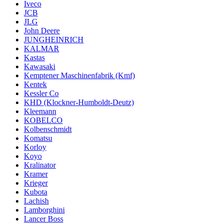
Iveco
JCB
JLG
John Deere
JUNGHEINRICH
KALMAR
Kastas
Kawasaki
Kemptener Maschinenfabrik (Kmf)
Kentek
Kessler Co
KHD (Klockner-Humboldt-Deutz)
Kleemann
KOBELCO
Kolbenschmidt
Komatsu
Korloy
Koyo
Kralinator
Kramer
Krieger
Kubota
Lachish
Lamborghini
Lancer Boss