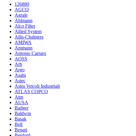
126880
AGCO
Agrale
Ahlmann
Alco Filter
Allied System
Allis-Chalmers
AMIWA
Ammann
Antonio Carraro
AOSS
Arb
Argo
Asahi
Astec
Astra Veicoli Industriali
ATLAS COPCO
Atm
AUSA
Badger
Baldwin
Basak
Bell
Benati
Benford