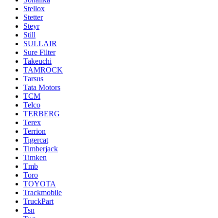
Stellox
Stetter
Steyr
Still
SULLAIR
Sure Filter
Takeuchi
TAMROCK
Tarsus
Tata Motors
TCM
Telco
TERBERG
Terex
Terrion
Tigercat
Timberjack
Timken
Tmb
Toro
TOYOTA
Trackmobile
TruckPart
Tsn