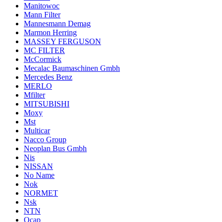
Manitowoc
Mann Filter
Mannesmann Demag
Marmon Herring
MASSEY FERGUSON
MC FILTER
McCormick
Mecalac Baumaschinen Gmbh
Mercedes Benz
MERLO
Mfilter
MITSUBISHI
Moxy
Mst
Multicar
Nacco Group
Neoplan Bus Gmbh
Nis
NISSAN
No Name
Nok
NORMET
Nsk
NTN
Ocap