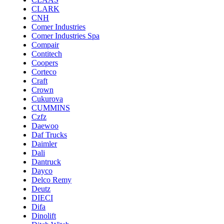
CLARK
CNH
Comer Industries
Comer Industries Spa
Compair
Contitech
Coopers
Corteco
Craft
Crown
Cukurova
CUMMINS
Czfz
Daewoo
Daf Trucks
Daimler
Dali
Dantruck
Dayco
Delco Remy
Deutz
DIECI
Difa
Dinolift