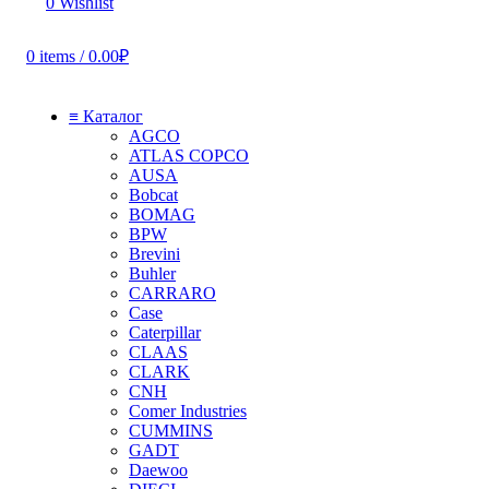
0
Wishlist
0
items
/
0.00
₽
≡ Каталог
AGCO
ATLAS COPCO
AUSA
Bobcat
BOMAG
BPW
Brevini
Buhler
CARRARO
Case
Caterpillar
CLAAS
CLARK
CNH
Comer Industries
CUMMINS
GADT
Daewoo