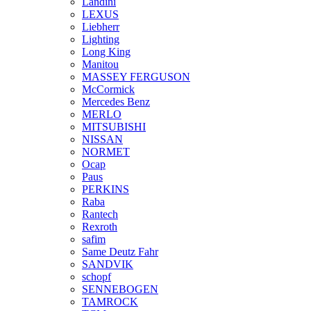
Landini
LEXUS
Liebherr
Lighting
Long King
Manitou
MASSEY FERGUSON
McCormick
Mercedes Benz
MERLO
MITSUBISHI
NISSAN
NORMET
Ocap
Paus
PERKINS
Raba
Rantech
Rexroth
safim
Same Deutz Fahr
SANDVIK
schopf
SENNEBOGEN
TAMROCK