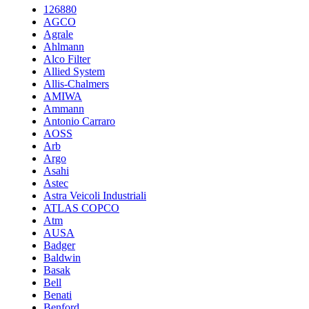
126880
AGCO
Agrale
Ahlmann
Alco Filter
Allied System
Allis-Chalmers
AMIWA
Ammann
Antonio Carraro
AOSS
Arb
Argo
Asahi
Astec
Astra Veicoli Industriali
ATLAS COPCO
Atm
AUSA
Badger
Baldwin
Basak
Bell
Benati
Benford