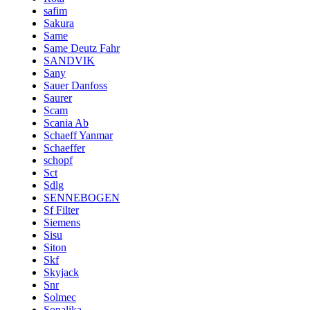
safim
Sakura
Same
Same Deutz Fahr
SANDVIK
Sany
Sauer Danfoss
Saurer
Scam
Scania Ab
Schaeff Yanmar
Schaeffer
schopf
Sct
Sdlg
SENNEBOGEN
Sf Filter
Siemens
Sisu
Siton
Skf
Skyjack
Snr
Solmec
Sonalika