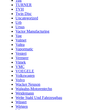
Tug
TURNER
TVH
Twin Disc
Uncategorized
Urb
Ursus
Vactor Manufacturing
Vag
Valmet
Valtra
Vapormatic
Venieri
Vermeer
Vimek
VMC
VOEGELE
Volkswagen
Volvo
Wacker Neuson
Walgahn-Motorentechn
Weidemann
Welte Stahl Und Fahrzeugbau
Winget
Wirtgen