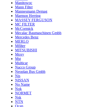
Manitowoc
Mann Filter
Mannesmann Demag
Marmon Herring
MASSEY FERGUSON
MC FILTER
McCormick
Mecalac Baumaschinen Gmbh
Mercedes Benz
MERLO
Mfilter
MITSUBISHI
Moxy
Mst
Multicar
Nacco Group
Neoplan Bus Gmbh
Nis
NISSAN
No Name
Nok
NORMET
Nsk
NTN
Ocap