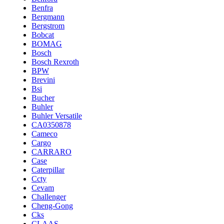
Benfra
Bergmann
Bergstrom
Bobcat
BOMAG
Bosch
Bosch Rexroth
BPW
Brevini
Bsi
Bucher
Buhler
Buhler Versatile
CA0350878
Cameco
Cargo
CARRARO
Case
Caterpillar
Ccty
Cevam
Challenger
Cheng-Gong
Cks
CLAAS