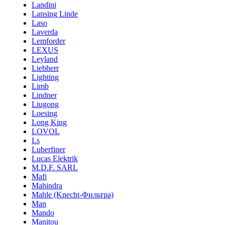
Landini
Lansing Linde
Laso
Laverda
Lemforder
LEXUS
Leyland
Liebherr
Lighting
Limb
Lindner
Liugong
Loesing
Long King
LOVOL
Ls
Luberfiner
Lucas Elektrik
M.D.F. SARL
Mafi
Mahindra
Mahle (Knecht-Фильтра)
Man
Mando
Manitou