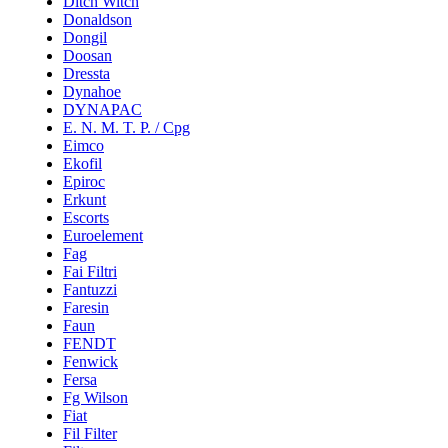
Ditch Witch
Donaldson
Dongil
Doosan
Dressta
Dynahoe
DYNAPAC
E. N. M. T. P. / Cpg
Eimco
Ekofil
Epiroc
Erkunt
Escorts
Euroelement
Fag
Fai Filtri
Fantuzzi
Faresin
Faun
FENDT
Fenwick
Fersa
Fg Wilson
Fiat
Fil Filter