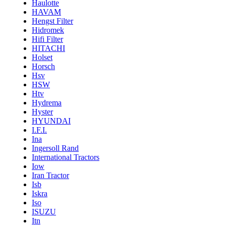
Haulotte
HAVAM
Hengst Filter
Hidromek
Hifi Filter
HITACHI
Holset
Horsch
Hsv
HSW
Htv
Hydrema
Hyster
HYUNDAI
I.F.I.
Ina
Ingersoll Rand
International Tractors
Iow
Iran Tractor
Isb
Iskra
Iso
ISUZU
Itn