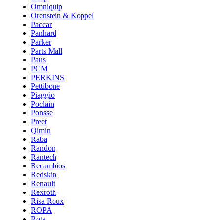
Omniquip
Orenstein & Koppel
Paccar
Panhard
Parker
Parts Mall
Paus
PCM
PERKINS
Pettibone
Piaggio
Poclain
Ponsse
Preet
Qimin
Raba
Randon
Rantech
Recambios
Redskin
Renault
Rexroth
Risa Roux
ROPA
Rota