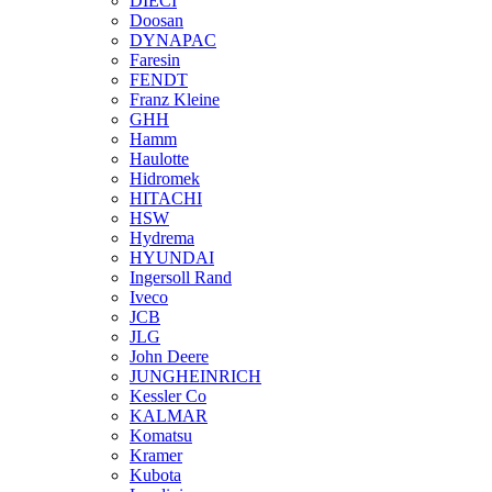
DIECI
Doosan
DYNAPAC
Faresin
FENDT
Franz Kleine
GHH
Hamm
Haulotte
Hidromek
HITACHI
HSW
Hydrema
HYUNDAI
Ingersoll Rand
Iveco
JCB
JLG
John Deere
JUNGHEINRICH
Kessler Co
KALMAR
Komatsu
Kramer
Kubota