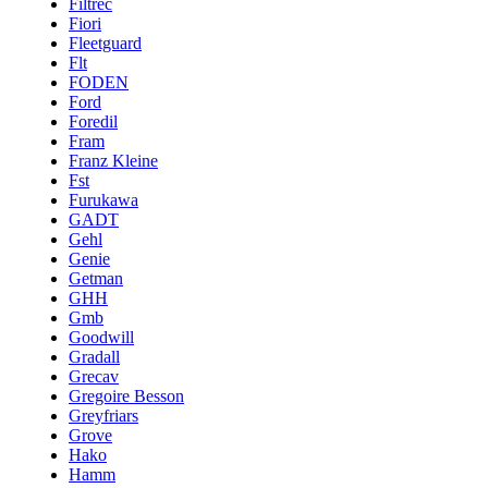
Filtrec
Fiori
Fleetguard
Flt
FODEN
Ford
Foredil
Fram
Franz Kleine
Fst
Furukawa
GADT
Gehl
Genie
Getman
GHH
Gmb
Goodwill
Gradall
Grecav
Gregoire Besson
Greyfriars
Grove
Hako
Hamm