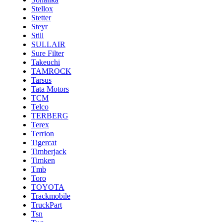
Stellox
Stetter
Steyr
Still
SULLAIR
Sure Filter
Takeuchi
TAMROCK
Tarsus
Tata Motors
TCM
Telco
TERBERG
Terex
Terrion
Tigercat
Timberjack
Timken
Tmb
Toro
TOYOTA
Trackmobile
TruckPart
Tsn