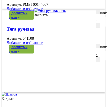
Артикул: PMEI-00144607
Добавить в избранное
Добавить к
Количе
Закрыть
заказу
Тяга рулевая
Артикул: 641108
Добавить в избранное
Добавить к
Количе
заказу
Закрыть