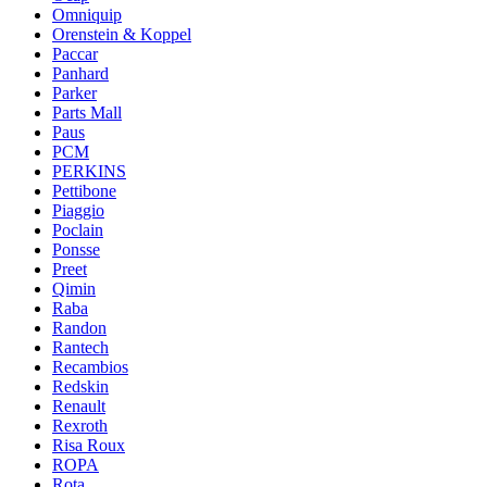
Omniquip
Orenstein & Koppel
Paccar
Panhard
Parker
Parts Mall
Paus
PCM
PERKINS
Pettibone
Piaggio
Poclain
Ponsse
Preet
Qimin
Raba
Randon
Rantech
Recambios
Redskin
Renault
Rexroth
Risa Roux
ROPA
Rota