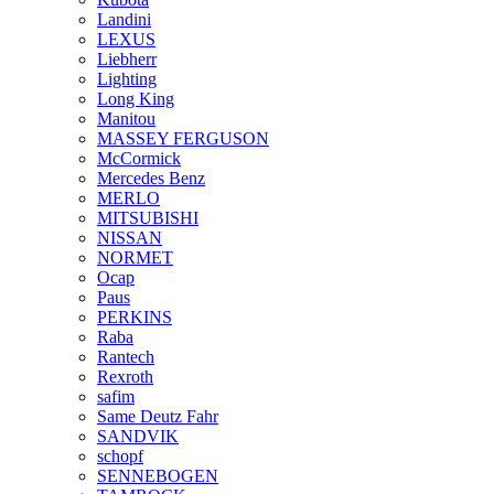
Landini
LEXUS
Liebherr
Lighting
Long King
Manitou
MASSEY FERGUSON
McCormick
Mercedes Benz
MERLO
MITSUBISHI
NISSAN
NORMET
Ocap
Paus
PERKINS
Raba
Rantech
Rexroth
safim
Same Deutz Fahr
SANDVIK
schopf
SENNEBOGEN