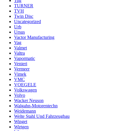
Tug
TURNER
TVH
Twin Disc
Uncategorized
Urb
Ursus
Vactor Manufacturing
Vag
Valmet
Valtra
Vapormatic
Venieri
Vermeer
Vimek
VMC
VOEGELE
Volkswagen
Volvo
Wacker Neuson
Walgahn-Motorentechn
Weidemann
Welte Stahl Und Fahrzeugbau
Winget
Wirtgen