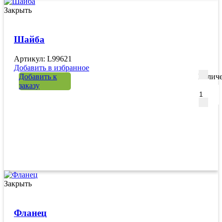
Закрыть
Шайба
Артикул: L99621
Добавить в избранное
Добавить к
Количе
заказу
Закрыть
Фланец