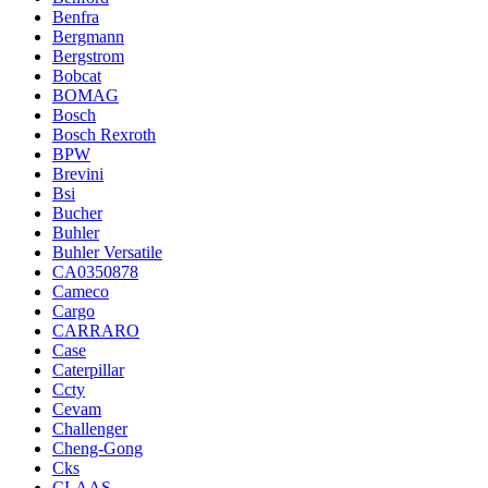
Benfra
Bergmann
Bergstrom
Bobcat
BOMAG
Bosch
Bosch Rexroth
BPW
Brevini
Bsi
Bucher
Buhler
Buhler Versatile
CA0350878
Cameco
Cargo
CARRARO
Case
Caterpillar
Ccty
Cevam
Challenger
Cheng-Gong
Cks
CLAAS