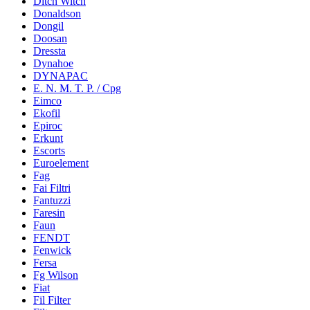
Ditch Witch
Donaldson
Dongil
Doosan
Dressta
Dynahoe
DYNAPAC
E. N. M. T. P. / Cpg
Eimco
Ekofil
Epiroc
Erkunt
Escorts
Euroelement
Fag
Fai Filtri
Fantuzzi
Faresin
Faun
FENDT
Fenwick
Fersa
Fg Wilson
Fiat
Fil Filter