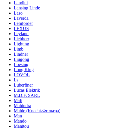
Landini
Lansing Linde
Laso
Laverda
Lemforder
LEXUS
Leyland
Liebherr
Lighting
Limb
Lindner
Liugong
Loesing
Long King
LOVOL
Ls
Luberfiner
Lucas Elektrik
M.D.F. SARL
Mafi
Mahindra
Mahle (Knecht-Фильтра)
Man
Mando
Manitou