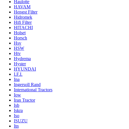
Haulotte
HAVAM
Hengst Filter
Hidromek
Hifi Filter
HITACHI
Holset
Horsch
Hsv
HSW
Htv
Hydrema
Hyster
HYUNDAI
I.F.I.
Ina
Ingersoll Rand
International Tractors
Iow
Iran Tractor
Isb
Iskra
Iso
ISUZU
Itn