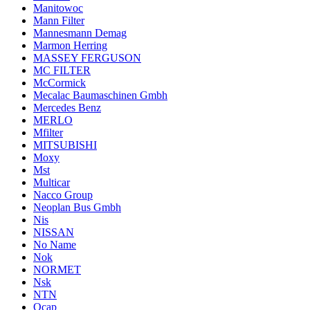
Manitowoc
Mann Filter
Mannesmann Demag
Marmon Herring
MASSEY FERGUSON
MC FILTER
McCormick
Mecalac Baumaschinen Gmbh
Mercedes Benz
MERLO
Mfilter
MITSUBISHI
Moxy
Mst
Multicar
Nacco Group
Neoplan Bus Gmbh
Nis
NISSAN
No Name
Nok
NORMET
Nsk
NTN
Ocap