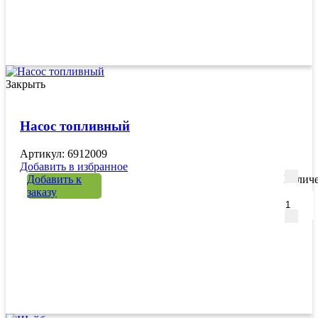
Закрыть
Насос топливный
Артикул: 6912009
Добавить в избранное
Добавить к
Количе
заказу