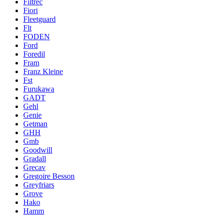
Filtrec
Fiori
Fleetguard
Flt
FODEN
Ford
Foredil
Fram
Franz Kleine
Fst
Furukawa
GADT
Gehl
Genie
Getman
GHH
Gmb
Goodwill
Gradall
Grecav
Gregoire Besson
Greyfriars
Grove
Hako
Hamm