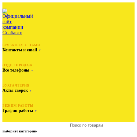
СВЯЗАТЬСЯ С НАМИ
Контакты и email
▼
ОТДЕЛ ПРОДАЖ
Все телефоны
▼
БУХГАЛТЕРИЯ
Акты сверок
▼
РЕЖИМ РАБОТЫ
График работы
▼
выберите категорию