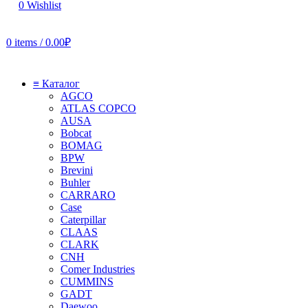
0
Wishlist
0
items
/
0.00
₽
≡ Каталог
AGCO
ATLAS COPCO
AUSA
Bobcat
BOMAG
BPW
Brevini
Buhler
CARRARO
Case
Caterpillar
CLAAS
CLARK
CNH
Comer Industries
CUMMINS
GADT
Daewoo