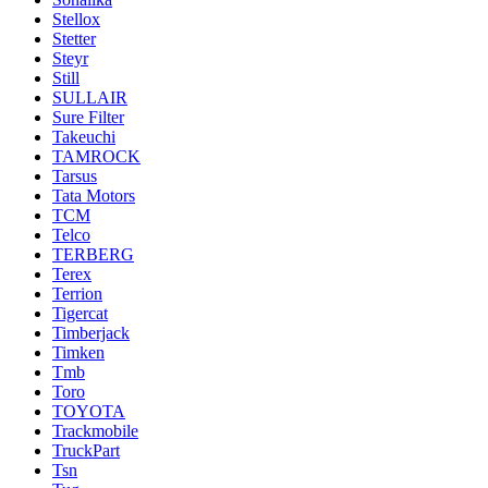
Stellox
Stetter
Steyr
Still
SULLAIR
Sure Filter
Takeuchi
TAMROCK
Tarsus
Tata Motors
TCM
Telco
TERBERG
Terex
Terrion
Tigercat
Timberjack
Timken
Tmb
Toro
TOYOTA
Trackmobile
TruckPart
Tsn