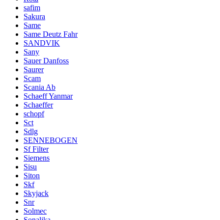
safim
Sakura
Same
Same Deutz Fahr
SANDVIK
Sany
Sauer Danfoss
Saurer
Scam
Scania Ab
Schaeff Yanmar
Schaeffer
schopf
Sct
Sdlg
SENNEBOGEN
Sf Filter
Siemens
Sisu
Siton
Skf
Skyjack
Snr
Solmec
Sonalika