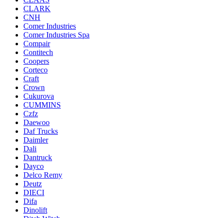
CLARK
CNH
Comer Industries
Comer Industries Spa
Compair
Contitech
Coopers
Corteco
Craft
Crown
Cukurova
CUMMINS
Czfz
Daewoo
Daf Trucks
Daimler
Dali
Dantruck
Dayco
Delco Remy
Deutz
DIECI
Difa
Dinolift