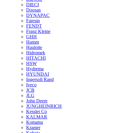
DIECI
Doosan
DYNAPAC
Faresin
FENDT
Franz Kleine
GHH
Hamm
Haulotte
Hidromek
HITACHI
HSW
Hydrema
HYUNDAI
Ingersoll Rand
Iveco
JCB
JLG
John Deere
JUNGHEINRICH
Kessler Co
KALMAR
Komatsu
Kramer
Kubota