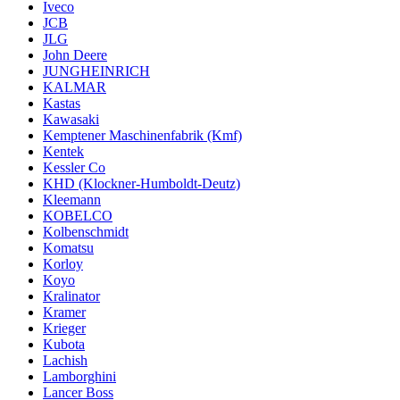
Iveco
JCB
JLG
John Deere
JUNGHEINRICH
KALMAR
Kastas
Kawasaki
Kemptener Maschinenfabrik (Kmf)
Kentek
Kessler Co
KHD (Klockner-Humboldt-Deutz)
Kleemann
KOBELCO
Kolbenschmidt
Komatsu
Korloy
Koyo
Kralinator
Kramer
Krieger
Kubota
Lachish
Lamborghini
Lancer Boss