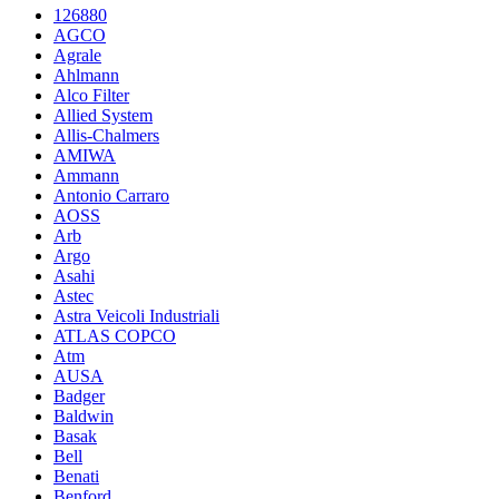
126880
AGCO
Agrale
Ahlmann
Alco Filter
Allied System
Allis-Chalmers
AMIWA
Ammann
Antonio Carraro
AOSS
Arb
Argo
Asahi
Astec
Astra Veicoli Industriali
ATLAS COPCO
Atm
AUSA
Badger
Baldwin
Basak
Bell
Benati
Benford