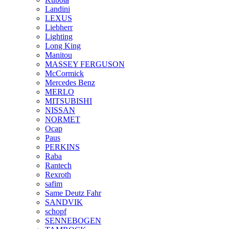
Landini
LEXUS
Liebherr
Lighting
Long King
Manitou
MASSEY FERGUSON
McCormick
Mercedes Benz
MERLO
MITSUBISHI
NISSAN
NORMET
Ocap
Paus
PERKINS
Raba
Rantech
Rexroth
safim
Same Deutz Fahr
SANDVIK
schopf
SENNEBOGEN