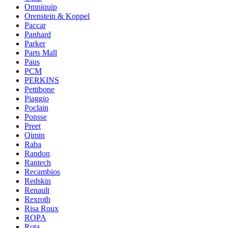
Omniquip
Orenstein & Koppel
Paccar
Panhard
Parker
Parts Mall
Paus
PCM
PERKINS
Pettibone
Piaggio
Poclain
Ponsse
Preet
Qimin
Raba
Randon
Rantech
Recambios
Redskin
Renault
Rexroth
Risa Roux
ROPA
Rota