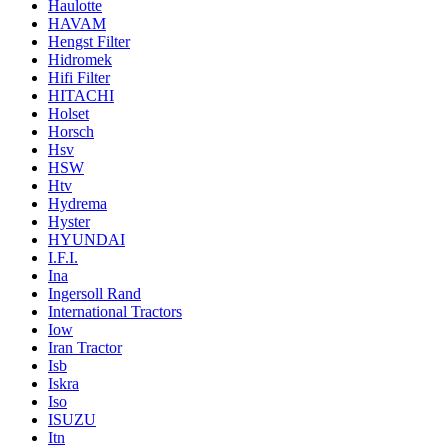
Haulotte
HAVAM
Hengst Filter
Hidromek
Hifi Filter
HITACHI
Holset
Horsch
Hsv
HSW
Htv
Hydrema
Hyster
HYUNDAI
I.F.I.
Ina
Ingersoll Rand
International Tractors
Iow
Iran Tractor
Isb
Iskra
Iso
ISUZU
Itn