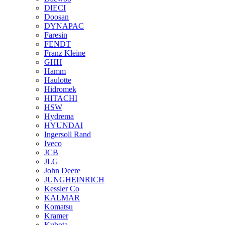
DIECI
Doosan
DYNAPAC
Faresin
FENDT
Franz Kleine
GHH
Hamm
Haulotte
Hidromek
HITACHI
HSW
Hydrema
HYUNDAI
Ingersoll Rand
Iveco
JCB
JLG
John Deere
JUNGHEINRICH
Kessler Co
KALMAR
Komatsu
Kramer
Kubota