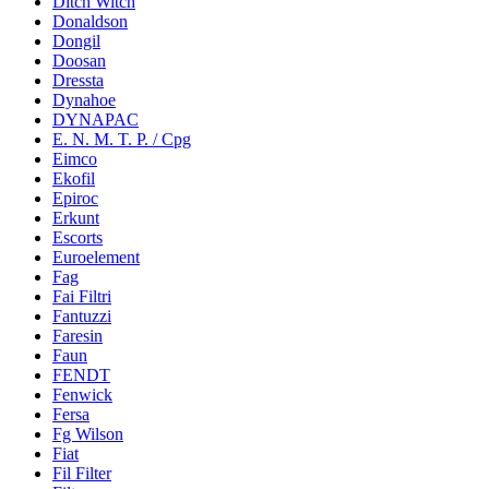
Ditch Witch
Donaldson
Dongil
Doosan
Dressta
Dynahoe
DYNAPAC
E. N. M. T. P. / Cpg
Eimco
Ekofil
Epiroc
Erkunt
Escorts
Euroelement
Fag
Fai Filtri
Fantuzzi
Faresin
Faun
FENDT
Fenwick
Fersa
Fg Wilson
Fiat
Fil Filter