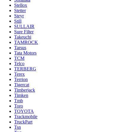
Stellox
Stetter
Steyr
Still
SULLAIR
Sure Filter
Takeuchi
TAMROCK
Tarsus
Tata Motors
TCM
Telco
TERBERG
Terex
Terrion
Tigercat
Timberjack
Timken
Tmb
Toro
TOYOTA
Trackmobile
TruckPart
Tsn