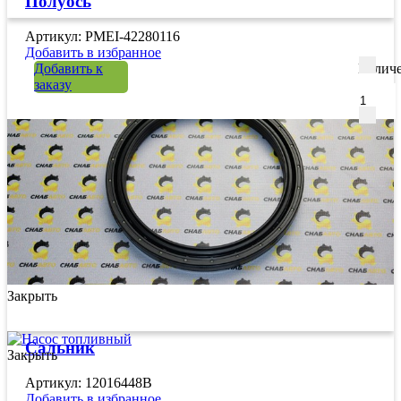
Полуось
Артикул: PMEI-42280116
Добавить в избранное
Добавить к
Количе
заказу
Закрыть
Сальник
Закрыть
Артикул: 12016448B
Добавить в избранное