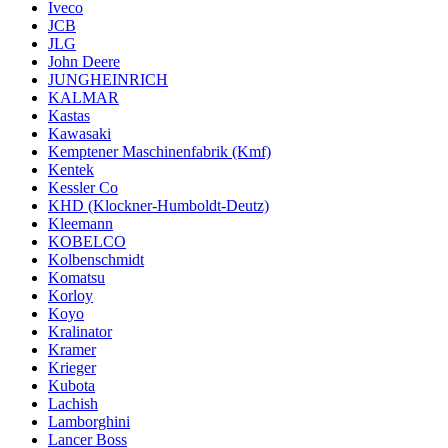
Iveco
JCB
JLG
John Deere
JUNGHEINRICH
KALMAR
Kastas
Kawasaki
Kemptener Maschinenfabrik (Kmf)
Kentek
Kessler Co
KHD (Klockner-Humboldt-Deutz)
Kleemann
KOBELCO
Kolbenschmidt
Komatsu
Korloy
Koyo
Kralinator
Kramer
Krieger
Kubota
Lachish
Lamborghini
Lancer Boss