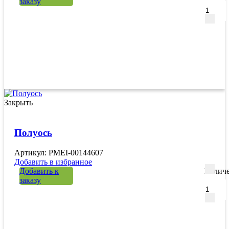
заказу
Закрыть
Полуось
Артикул: PMEI-00144607
Добавить в избранное
Добавить к
Количе
заказу