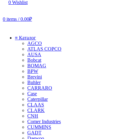
0
Wishlist
0
items
/
0.00
₽
≡ Каталог
AGCO
ATLAS COPCO
AUSA
Bobcat
BOMAG
BPW
Brevini
Buhler
CARRARO
Case
Caterpillar
CLAAS
CLARK
CNH
Comer Industries
CUMMINS
GADT
Daewoo