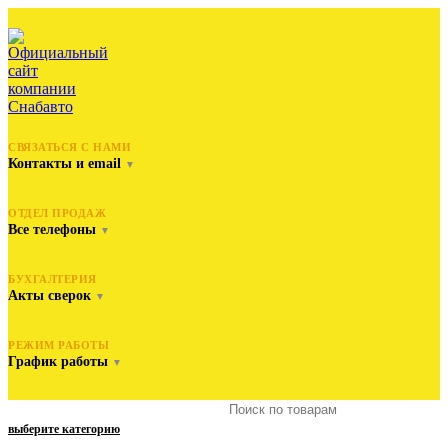
СВЯЗАТЬСЯ С НАМИ
Контакты и email
▼
ОТДЕЛ ПРОДАЖ
Все телефоны
▼
БУХГАЛТЕРИЯ
Акты сверок
▼
РЕЖИМ РАБОТЫ
График работы
▼
выберите категорию