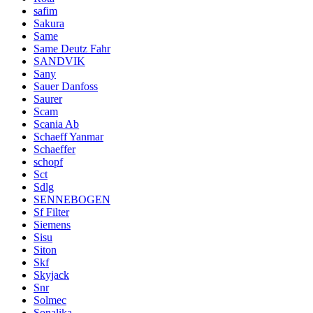
safim
Sakura
Same
Same Deutz Fahr
SANDVIK
Sany
Sauer Danfoss
Saurer
Scam
Scania Ab
Schaeff Yanmar
Schaeffer
schopf
Sct
Sdlg
SENNEBOGEN
Sf Filter
Siemens
Sisu
Siton
Skf
Skyjack
Snr
Solmec
Sonalika