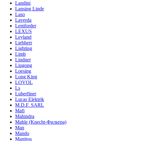
Landini
Lansing Linde
Laso
Laverda
Lemforder
LEXUS
Leyland
Liebherr
Lighting
Limb
Lindner
Liugong
Loesing
Long King
LOVOL
Ls
Luberfiner
Lucas Elektrik
M.D.F. SARL
Mafi
Mahindra
Mahle (Knecht-Фильтра)
Man
Mando
Manitou