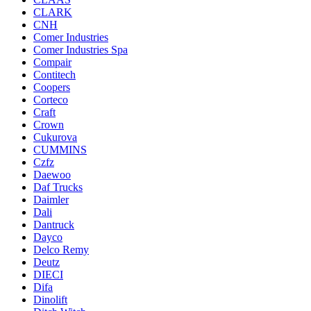
CLARK
CNH
Comer Industries
Comer Industries Spa
Compair
Contitech
Coopers
Corteco
Craft
Crown
Cukurova
CUMMINS
Czfz
Daewoo
Daf Trucks
Daimler
Dali
Dantruck
Dayco
Delco Remy
Deutz
DIECI
Difa
Dinolift