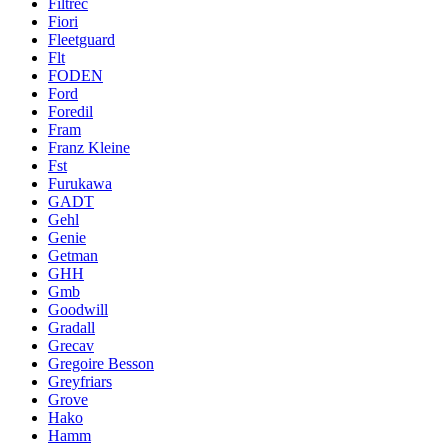
Filtrec
Fiori
Fleetguard
Flt
FODEN
Ford
Foredil
Fram
Franz Kleine
Fst
Furukawa
GADT
Gehl
Genie
Getman
GHH
Gmb
Goodwill
Gradall
Grecav
Gregoire Besson
Greyfriars
Grove
Hako
Hamm