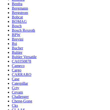
Benfra
Bergmann
Bergstrom
Bobcat
BOMAG
Bosch
Bosch Rexroth
BPW
Brevini
Bsi
Bucher
Buhler
Buhler Versatile
CA0350878
Cameco
Cargo
CARRARO
Case
Caterpillar
Ccty
Cevam
Challenger
Cheng-Gong
Cks
CLAAS