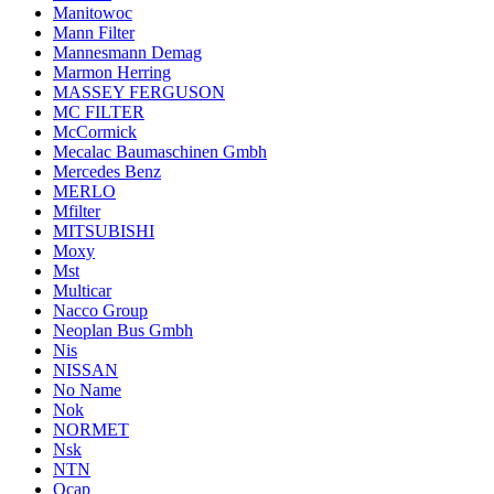
Manitowoc
Mann Filter
Mannesmann Demag
Marmon Herring
MASSEY FERGUSON
MC FILTER
McCormick
Mecalac Baumaschinen Gmbh
Mercedes Benz
MERLO
Mfilter
MITSUBISHI
Moxy
Mst
Multicar
Nacco Group
Neoplan Bus Gmbh
Nis
NISSAN
No Name
Nok
NORMET
Nsk
NTN
Ocap