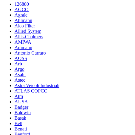
126880
AGCO
Agrale
Ahlmann
Alco Filter
Allied System
Allis-Chalmers
AMIWA
Ammann
Antonio Carraro
AOSS
Arb
Argo
Asahi
Astec
Astra Veicoli Industriali
ATLAS COPCO
Atm
AUSA
Badger
Baldwin
Basak
Bell
Benati
Benford