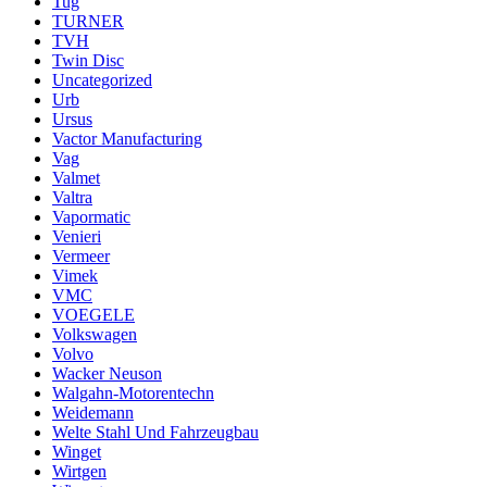
Tug
TURNER
TVH
Twin Disc
Uncategorized
Urb
Ursus
Vactor Manufacturing
Vag
Valmet
Valtra
Vapormatic
Venieri
Vermeer
Vimek
VMC
VOEGELE
Volkswagen
Volvo
Wacker Neuson
Walgahn-Motorentechn
Weidemann
Welte Stahl Und Fahrzeugbau
Winget
Wirtgen