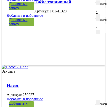
Насос топливный
Добавить к
Количе
заказу
Артикул: F01/41320
Добавить в избранное
Добавить к
Количе
заказу
Закрыть
Насос
Артикул: 250227
Добавить в избранное
Добавить к
Количе