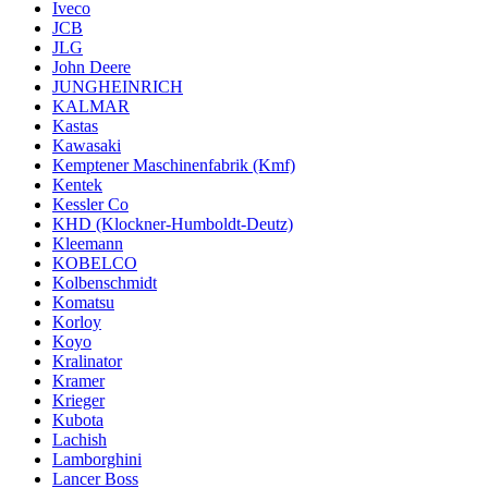
Iveco
JCB
JLG
John Deere
JUNGHEINRICH
KALMAR
Kastas
Kawasaki
Kemptener Maschinenfabrik (Kmf)
Kentek
Kessler Co
KHD (Klockner-Humboldt-Deutz)
Kleemann
KOBELCO
Kolbenschmidt
Komatsu
Korloy
Koyo
Kralinator
Kramer
Krieger
Kubota
Lachish
Lamborghini
Lancer Boss