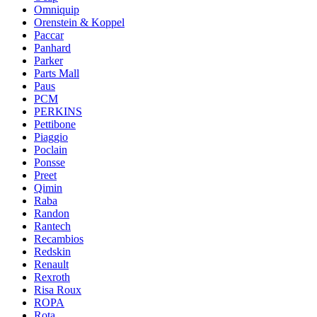
Omniquip
Orenstein & Koppel
Paccar
Panhard
Parker
Parts Mall
Paus
PCM
PERKINS
Pettibone
Piaggio
Poclain
Ponsse
Preet
Qimin
Raba
Randon
Rantech
Recambios
Redskin
Renault
Rexroth
Risa Roux
ROPA
Rota