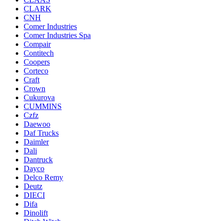
CLARK
CNH
Comer Industries
Comer Industries Spa
Compair
Contitech
Coopers
Corteco
Craft
Crown
Cukurova
CUMMINS
Czfz
Daewoo
Daf Trucks
Daimler
Dali
Dantruck
Dayco
Delco Remy
Deutz
DIECI
Difa
Dinolift