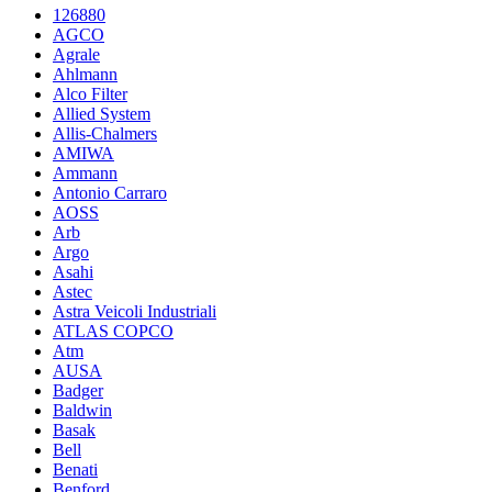
126880
AGCO
Agrale
Ahlmann
Alco Filter
Allied System
Allis-Chalmers
AMIWA
Ammann
Antonio Carraro
AOSS
Arb
Argo
Asahi
Astec
Astra Veicoli Industriali
ATLAS COPCO
Atm
AUSA
Badger
Baldwin
Basak
Bell
Benati
Benford