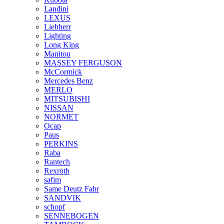
Landini
LEXUS
Liebherr
Lighting
Long King
Manitou
MASSEY FERGUSON
McCormick
Mercedes Benz
MERLO
MITSUBISHI
NISSAN
NORMET
Ocap
Paus
PERKINS
Raba
Rantech
Rexroth
safim
Same Deutz Fahr
SANDVIK
schopf
SENNEBOGEN