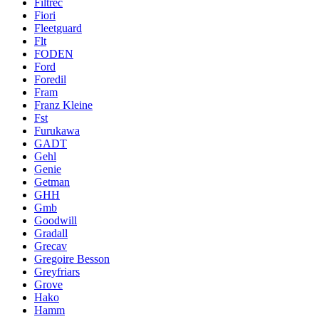
Filtrec
Fiori
Fleetguard
Flt
FODEN
Ford
Foredil
Fram
Franz Kleine
Fst
Furukawa
GADT
Gehl
Genie
Getman
GHH
Gmb
Goodwill
Gradall
Grecav
Gregoire Besson
Greyfriars
Grove
Hako
Hamm