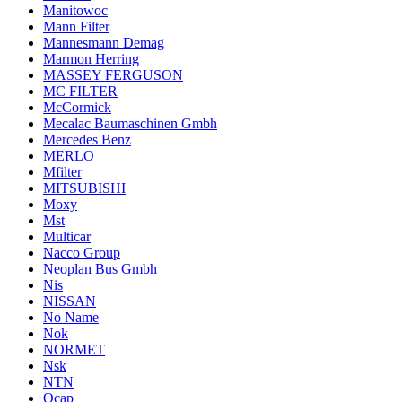
Manitowoc
Mann Filter
Mannesmann Demag
Marmon Herring
MASSEY FERGUSON
MC FILTER
McCormick
Mecalac Baumaschinen Gmbh
Mercedes Benz
MERLO
Mfilter
MITSUBISHI
Moxy
Mst
Multicar
Nacco Group
Neoplan Bus Gmbh
Nis
NISSAN
No Name
Nok
NORMET
Nsk
NTN
Ocap