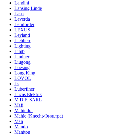
Landini
Lansing Linde
Laso
Laverda
Lemforder
LEXUS
Leyland
Liebherr
Lighting
Limb
Lindner
Liugong
Loesing
Long King
LOVOL
Ls
Luberfiner
Lucas Elektrik
M.D.F. SARL
Mafi
Mahindra
Mahle (Knecht-Фильтра)
Man
Mando
Manitou