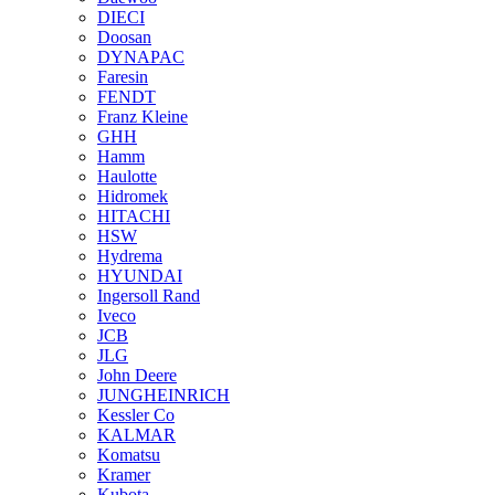
DIECI
Doosan
DYNAPAC
Faresin
FENDT
Franz Kleine
GHH
Hamm
Haulotte
Hidromek
HITACHI
HSW
Hydrema
HYUNDAI
Ingersoll Rand
Iveco
JCB
JLG
John Deere
JUNGHEINRICH
Kessler Co
KALMAR
Komatsu
Kramer
Kubota