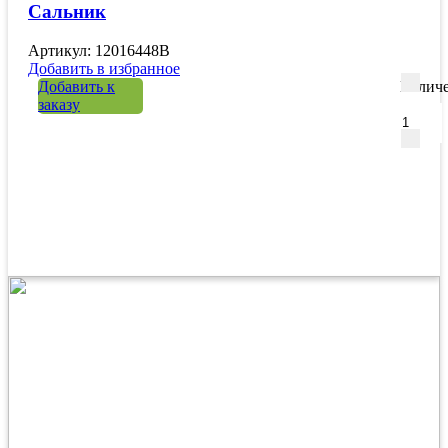
Сальник
Артикул: 12016448B
Добавить в избранное
Добавить к
Количе
заказу