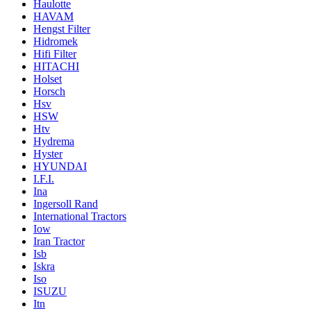
Haulotte
HAVAM
Hengst Filter
Hidromek
Hifi Filter
HITACHI
Holset
Horsch
Hsv
HSW
Htv
Hydrema
Hyster
HYUNDAI
I.F.I.
Ina
Ingersoll Rand
International Tractors
Iow
Iran Tractor
Isb
Iskra
Iso
ISUZU
Itn