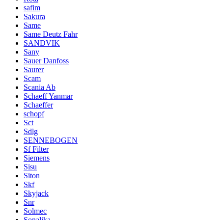
safim
Sakura
Same
Same Deutz Fahr
SANDVIK
Sany
Sauer Danfoss
Saurer
Scam
Scania Ab
Schaeff Yanmar
Schaeffer
schopf
Sct
Sdlg
SENNEBOGEN
Sf Filter
Siemens
Sisu
Siton
Skf
Skyjack
Snr
Solmec
Sonalika