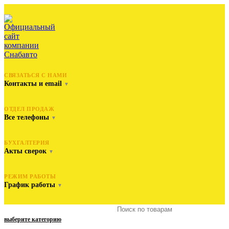
СВЯЗАТЬСЯ С НАМИ
Контакты и email
▼
ОТДЕЛ ПРОДАЖ
Все телефоны
▼
БУХГАЛТЕРИЯ
Акты сверок
▼
РЕЖИМ РАБОТЫ
График работы
▼
выберите категорию