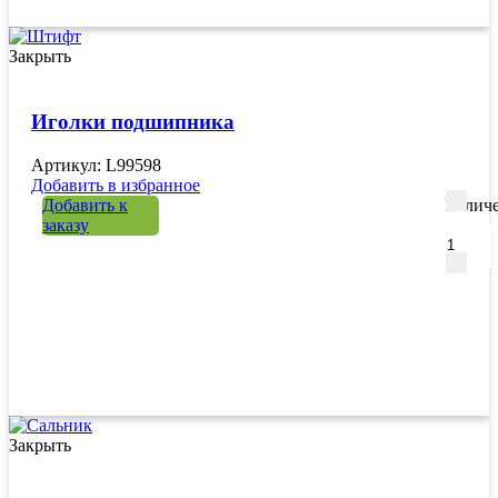
Закрыть
Иголки подшипника
Артикул: L99598
Добавить в избранное
Добавить к
Количе
заказу
Закрыть