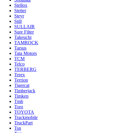
Stellox
Stetter
Steyr
Still
SULLAIR
Sure Filter
Takeuchi
TAMROCK
Tarsus
Tata Motors
TCM
Telco
TERBERG
Terex
Terrion
Tigercat
Timberjack
Timken
Tmb
Toro
TOYOTA
Trackmobile
TruckPart
Tsn