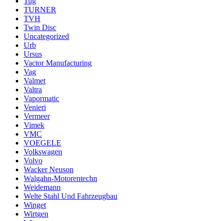
Tug
TURNER
TVH
Twin Disc
Uncategorized
Urb
Ursus
Vactor Manufacturing
Vag
Valmet
Valtra
Vapormatic
Venieri
Vermeer
Vimek
VMC
VOEGELE
Volkswagen
Volvo
Wacker Neuson
Walgahn-Motorentechn
Weidemann
Welte Stahl Und Fahrzeugbau
Winget
Wirtgen