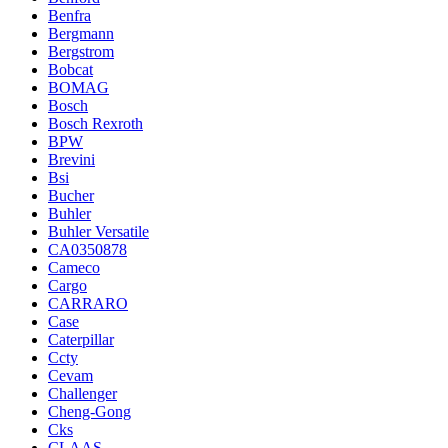
Benfra
Bergmann
Bergstrom
Bobcat
BOMAG
Bosch
Bosch Rexroth
BPW
Brevini
Bsi
Bucher
Buhler
Buhler Versatile
CA0350878
Cameco
Cargo
CARRARO
Case
Caterpillar
Ccty
Cevam
Challenger
Cheng-Gong
Cks
CLAAS