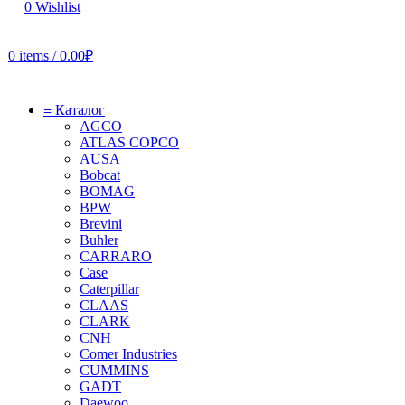
0
Wishlist
0
items
/
0.00
₽
≡ Каталог
AGCO
ATLAS COPCO
AUSA
Bobcat
BOMAG
BPW
Brevini
Buhler
CARRARO
Case
Caterpillar
CLAAS
CLARK
CNH
Comer Industries
CUMMINS
GADT
Daewoo