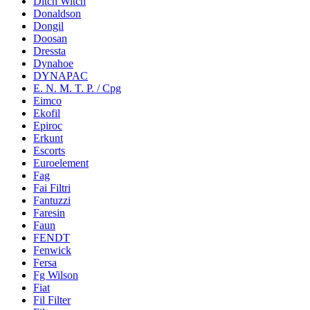
Ditch Witch
Donaldson
Dongil
Doosan
Dressta
Dynahoe
DYNAPAC
E. N. M. T. P. / Cpg
Eimco
Ekofil
Epiroc
Erkunt
Escorts
Euroelement
Fag
Fai Filtri
Fantuzzi
Faresin
Faun
FENDT
Fenwick
Fersa
Fg Wilson
Fiat
Fil Filter