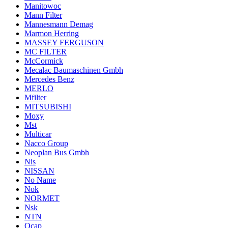
Manitowoc
Mann Filter
Mannesmann Demag
Marmon Herring
MASSEY FERGUSON
MC FILTER
McCormick
Mecalac Baumaschinen Gmbh
Mercedes Benz
MERLO
Mfilter
MITSUBISHI
Moxy
Mst
Multicar
Nacco Group
Neoplan Bus Gmbh
Nis
NISSAN
No Name
Nok
NORMET
Nsk
NTN
Ocap