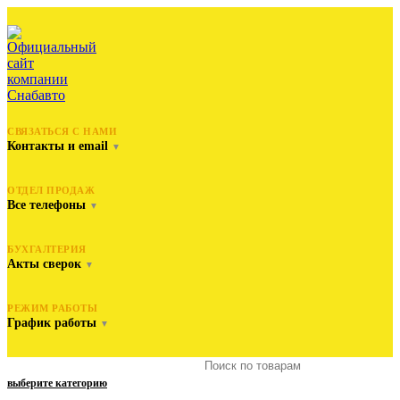
СВЯЗАТЬСЯ С НАМИ
Контакты и email
▼
ОТДЕЛ ПРОДАЖ
Все телефоны
▼
БУХГАЛТЕРИЯ
Акты сверок
▼
РЕЖИМ РАБОТЫ
График работы
▼
выберите категорию