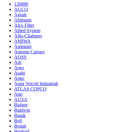
126880
AGCO
Agrale
Ahlmann
Alco Filter
Allied System
Allis-Chalmers
AMIWA
Ammann
Antonio Carraro
AOSS
Arb
Argo
Asahi
Astec
Astra Veicoli Industriali
ATLAS COPCO
Atm
AUSA
Badger
Baldwin
Basak
Bell
Benati
Benford