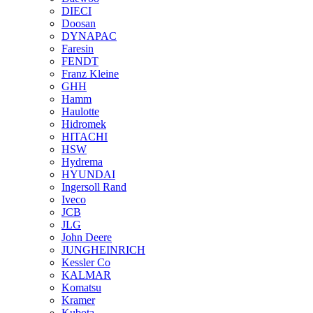
DIECI
Doosan
DYNAPAC
Faresin
FENDT
Franz Kleine
GHH
Hamm
Haulotte
Hidromek
HITACHI
HSW
Hydrema
HYUNDAI
Ingersoll Rand
Iveco
JCB
JLG
John Deere
JUNGHEINRICH
Kessler Co
KALMAR
Komatsu
Kramer
Kubota