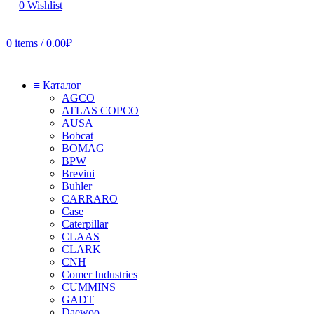
0
Wishlist
0
items
/
0.00
₽
≡ Каталог
AGCO
ATLAS COPCO
AUSA
Bobcat
BOMAG
BPW
Brevini
Buhler
CARRARO
Case
Caterpillar
CLAAS
CLARK
CNH
Comer Industries
CUMMINS
GADT
Daewoo