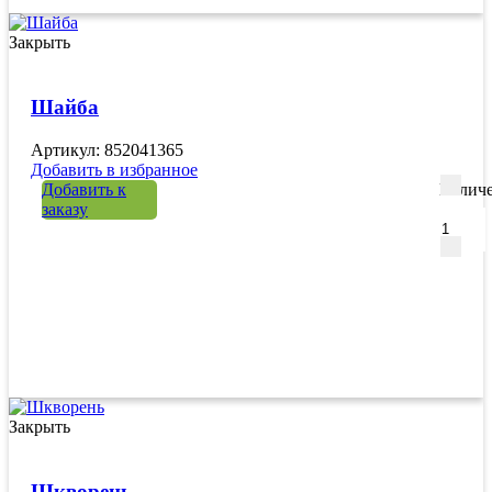
Закрыть
Шайба
Артикул: 852041365
Добавить в избранное
Добавить к
Количе
заказу
Закрыть
Шкворень