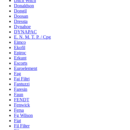
Ditch Witch
Donaldson
Dongil
Doosan
Dressta
Dynahoe
DYNAPAC
E. N. M. T. P. / Cpg
Eimco
Ekofil
Epiroc
Erkunt
Escorts
Euroelement
Fag
Fai Filtri
Fantuzzi
Faresin
Faun
FENDT
Fenwick
Fersa
Fg Wilson
Fiat
Fil Filter