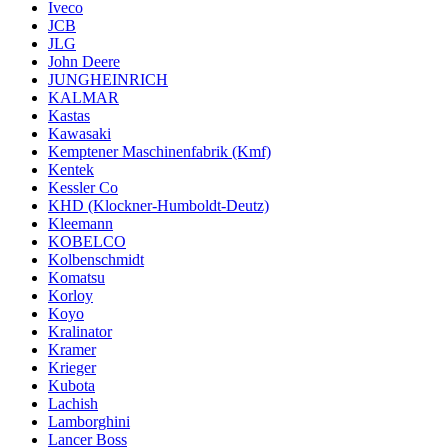
Iveco
JCB
JLG
John Deere
JUNGHEINRICH
KALMAR
Kastas
Kawasaki
Kemptener Maschinenfabrik (Kmf)
Kentek
Kessler Co
KHD (Klockner-Humboldt-Deutz)
Kleemann
KOBELCO
Kolbenschmidt
Komatsu
Korloy
Koyo
Kralinator
Kramer
Krieger
Kubota
Lachish
Lamborghini
Lancer Boss