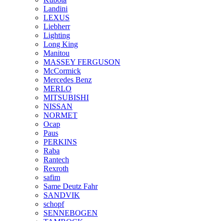
Landini
LEXUS
Liebherr
Lighting
Long King
Manitou
MASSEY FERGUSON
McCormick
Mercedes Benz
MERLO
MITSUBISHI
NISSAN
NORMET
Ocap
Paus
PERKINS
Raba
Rantech
Rexroth
safim
Same Deutz Fahr
SANDVIK
schopf
SENNEBOGEN