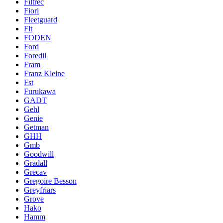
Filtrec
Fiori
Fleetguard
Flt
FODEN
Ford
Foredil
Fram
Franz Kleine
Fst
Furukawa
GADT
Gehl
Genie
Getman
GHH
Gmb
Goodwill
Gradall
Grecav
Gregoire Besson
Greyfriars
Grove
Hako
Hamm