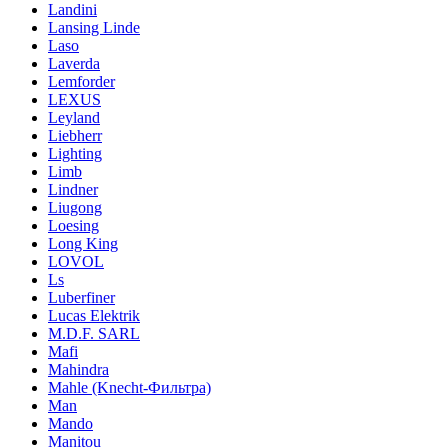
Landini
Lansing Linde
Laso
Laverda
Lemforder
LEXUS
Leyland
Liebherr
Lighting
Limb
Lindner
Liugong
Loesing
Long King
LOVOL
Ls
Luberfiner
Lucas Elektrik
M.D.F. SARL
Mafi
Mahindra
Mahle (Knecht-Фильтра)
Man
Mando
Manitou