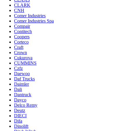
CLARK
CNH
Comer Industries
Comer Industries Spa
Compair
Contitech
Coopers
Corteco
Craft
Crown
Cukurova
CUMMINS
Czfz
Daewoo
Daf Trucks
Daimler
Dali
Dantruck
Dayco
Delco Remy
Deutz
DIECI
Difa
Dinolift