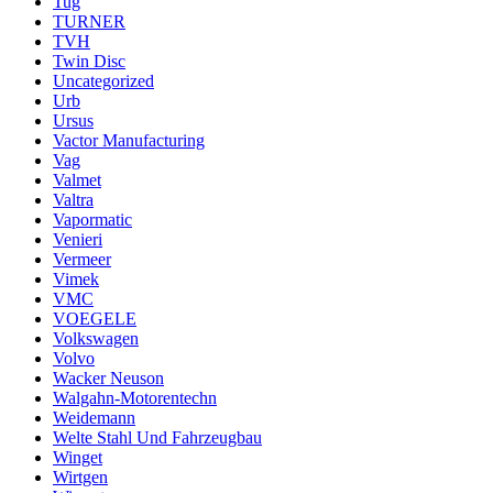
Tug
TURNER
TVH
Twin Disc
Uncategorized
Urb
Ursus
Vactor Manufacturing
Vag
Valmet
Valtra
Vapormatic
Venieri
Vermeer
Vimek
VMC
VOEGELE
Volkswagen
Volvo
Wacker Neuson
Walgahn-Motorentechn
Weidemann
Welte Stahl Und Fahrzeugbau
Winget
Wirtgen