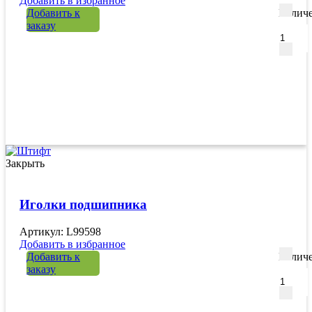
Добавить в избранное
Добавить к
Количе
заказу
Закрыть
Иголки подшипника
Артикул: L99598
Добавить в избранное
Добавить к
Количе
заказу