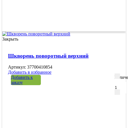
Закрыть
Шкворень поворотный верхний
Артикул: 37700410854
Добавить в избранное
Добавить к
Количе
заказу