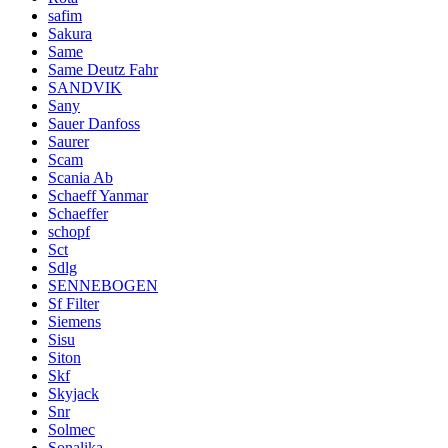
safim
Sakura
Same
Same Deutz Fahr
SANDVIK
Sany
Sauer Danfoss
Saurer
Scam
Scania Ab
Schaeff Yanmar
Schaeffer
schopf
Sct
Sdlg
SENNEBOGEN
Sf Filter
Siemens
Sisu
Siton
Skf
Skyjack
Snr
Solmec
Sonalika