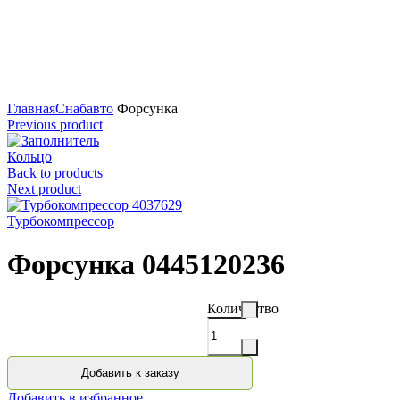
Нажмите для увеличения
Главная
Снабавто
Форсунка
Previous product
Кольцо
Back to products
Next product
Турбокомпрессор
Форсунка 0445120236
Количество
Добавить к заказу
Добавить в избранное