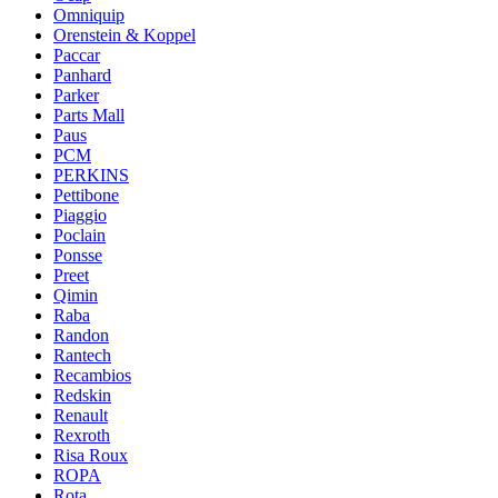
Omniquip
Orenstein & Koppel
Paccar
Panhard
Parker
Parts Mall
Paus
PCM
PERKINS
Pettibone
Piaggio
Poclain
Ponsse
Preet
Qimin
Raba
Randon
Rantech
Recambios
Redskin
Renault
Rexroth
Risa Roux
ROPA
Rota