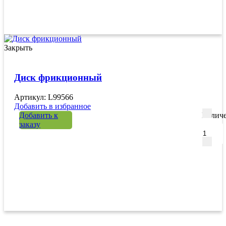
Закрыть
Диск фрикционный
Артикул: L99566
Добавить в избранное
Добавить к
Количе
заказу