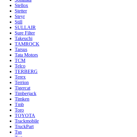
Stellox
Stetter
Steyr
Still
SULLAIR
Sure Filter
Takeuchi
TAMROCK
Tarsus
Tata Motors
TCM
Telco
TERBERG
Terex
Terrion
Tigercat
Timberjack
Timken
Tmb
Toro
TOYOTA
Trackmobile
TruckPart
Tsn