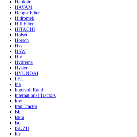
Haulotte
HAVAM
Hengst Filter
Hidromek
Hifi Filter
HITACHI
Holset
Horsch
Hsv
HSW
Htv
Hydrema
Hyster
HYUNDAI
I.F.I.
Ina
Ingersoll Rand
International Tractors
Iow
Iran Tractor
Isb
Iskra
Iso
ISUZU
Itn