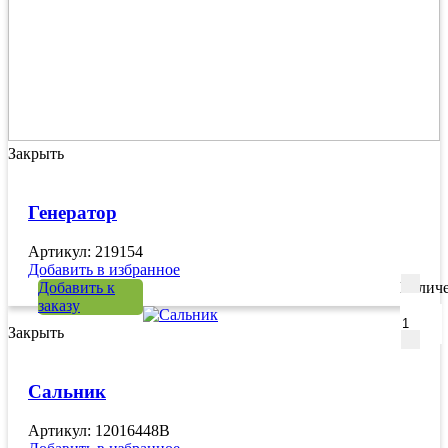
Закрыть
Генератор
Артикул: 219154
Добавить в избранное
Добавить к
Количе
заказу
Закрыть
Сальник
Артикул: 12016448B