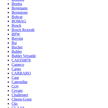
Benfra
Bergmann
Bergstrom
Bobcat
BOMAG
Bosch
Bosch Rexroth
BPW
Brevini
Bsi
Bucher
Buhler
Buhler Versatile
CA0350878
Cameco
Cargo
CARRARO
Case
Caterpillar
Ccty
Cevam
Challenger
Cheng-Gong
Cks
CLAAS