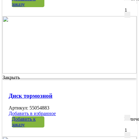
заказу
Закрыть
Диск тормозной
Артикул: 55054883
Добавить в избранное
Добавить к
Количе
заказу