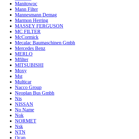
Manitowoc
Mann Filter
Mannesmann Demag
Marmon Herring
MASSEY FERGUSON
MC FILTER
McCormick
Mecalac Baumaschinen Gmbh
Mercedes Benz
MERLO
Mfilter
MITSUBISHI
Moxy
Mst
Multicar
Nacco Group
Neoplan Bus Gmbh
Nis
NISSAN
No Name
Nok
NORMET
Nsk
NTN
Ocap