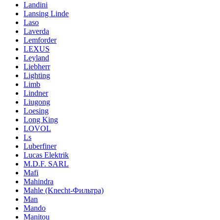
Landini
Lansing Linde
Laso
Laverda
Lemforder
LEXUS
Leyland
Liebherr
Lighting
Limb
Lindner
Liugong
Loesing
Long King
LOVOL
Ls
Luberfiner
Lucas Elektrik
M.D.F. SARL
Mafi
Mahindra
Mahle (Knecht-Фильтра)
Man
Mando
Manitou