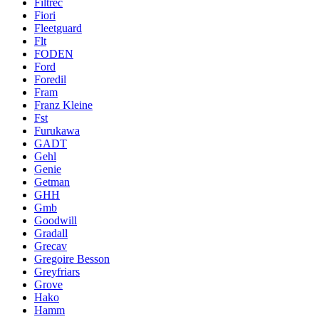
Filtrec
Fiori
Fleetguard
Flt
FODEN
Ford
Foredil
Fram
Franz Kleine
Fst
Furukawa
GADT
Gehl
Genie
Getman
GHH
Gmb
Goodwill
Gradall
Grecav
Gregoire Besson
Greyfriars
Grove
Hako
Hamm