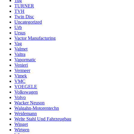
Tug
TURNER
TVH
Twin Disc
Uncategorized
Urb
Ursus
Vactor Manufacturing
Vag
Valmet
Valtra
Vapormatic
Venieri
Vermeer
Vimek
VMC
VOEGELE
Volkswagen
Volvo
Wacker Neuson
Walgahn-Motorentechn
Weidemann
Welte Stahl Und Fahrzeugbau
Winget
Wirtgen