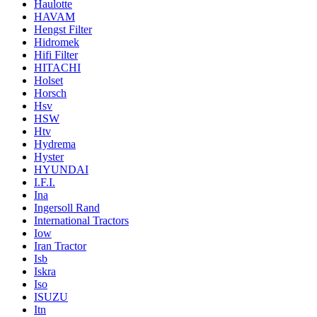
Haulotte
HAVAM
Hengst Filter
Hidromek
Hifi Filter
HITACHI
Holset
Horsch
Hsv
HSW
Htv
Hydrema
Hyster
HYUNDAI
I.F.I.
Ina
Ingersoll Rand
International Tractors
Iow
Iran Tractor
Isb
Iskra
Iso
ISUZU
Itn