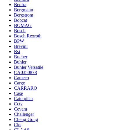
Benfra
Bergmann
Bergstrom
Bobcat
BOMAG
Bosch
Bosch Rexroth
BPW
Brevini
Bsi
Bucher
Buhler
Buhler Versatile
CA0350878
Cameco
Cargo
CARRARO
Case
Caterpillar
Ccty
Cevam
Challenger
Cheng-Gong
Cks
CLAAS