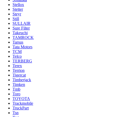
Stellox
Stetter
Steyr
Still
SULLAIR
Sure Filter
Takeuchi
TAMROCK
Tarsus
Tata Motors
TCM
Telco
TERBERG
Terex
Terrion
Tigercat
Timberjack
Timken
Tmb
Toro
TOYOTA
Trackmobile
TruckPart
Tsn