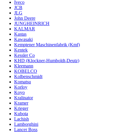
Iveco
JCB
JLG
John Deere
JUNGHEINRICH
KALMAR
Kastas
Kawasaki
Kemptener Maschinenfabrik (Kmf)
Kentek
Kessler Co
KHD (Klockner-Humboldt-Deutz)
Kleemann
KOBELCO
Kolbenschmidt
Komatsu
Korloy
Koyo
Kralinator
Kramer
Krieger
Kubota
Lachish
Lamborghini
Lancer Boss