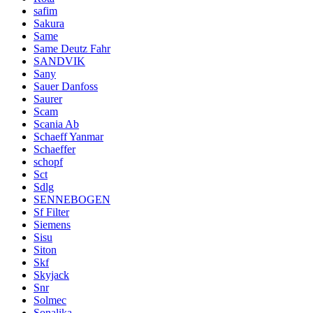
safim
Sakura
Same
Same Deutz Fahr
SANDVIK
Sany
Sauer Danfoss
Saurer
Scam
Scania Ab
Schaeff Yanmar
Schaeffer
schopf
Sct
Sdlg
SENNEBOGEN
Sf Filter
Siemens
Sisu
Siton
Skf
Skyjack
Snr
Solmec
Sonalika