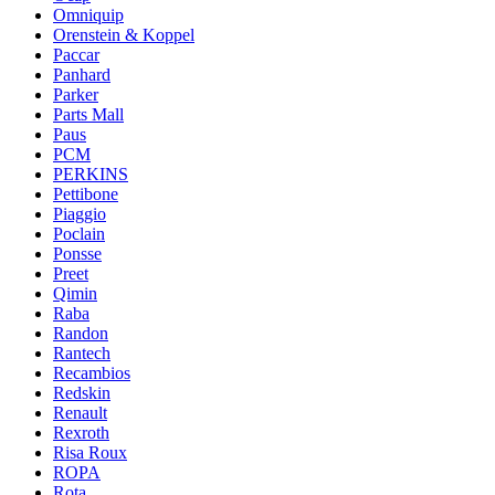
Omniquip
Orenstein & Koppel
Paccar
Panhard
Parker
Parts Mall
Paus
PCM
PERKINS
Pettibone
Piaggio
Poclain
Ponsse
Preet
Qimin
Raba
Randon
Rantech
Recambios
Redskin
Renault
Rexroth
Risa Roux
ROPA
Rota