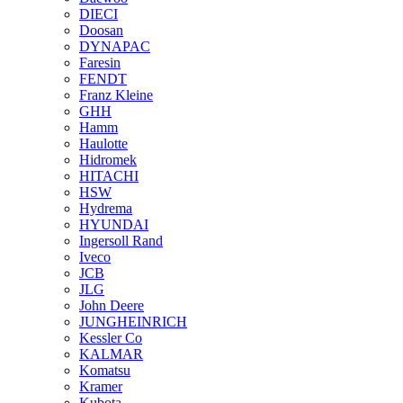
DIECI
Doosan
DYNAPAC
Faresin
FENDT
Franz Kleine
GHH
Hamm
Haulotte
Hidromek
HITACHI
HSW
Hydrema
HYUNDAI
Ingersoll Rand
Iveco
JCB
JLG
John Deere
JUNGHEINRICH
Kessler Co
KALMAR
Komatsu
Kramer
Kubota