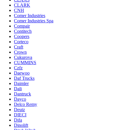
CLARK
CNH
Comer Industries
Comer Industries Spa
Compair
Contitech
Coopers
Corteco
Craft
Crown
Cukurova
CUMMINS
Czfz
Daewoo
Daf Trucks
Daimler
Dali
Dantruck
Dayco
Delco Remy
Deutz
DIECI
Difa
Dinolift