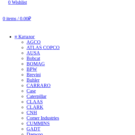
0
Wishlist
0
items
/
0.00
₽
≡ Каталог
AGCO
ATLAS COPCO
AUSA
Bobcat
BOMAG
BPW
Brevini
Buhler
CARRARO
Case
Caterpillar
CLAAS
CLARK
CNH
Comer Industries
CUMMINS
GADT
Daewoo