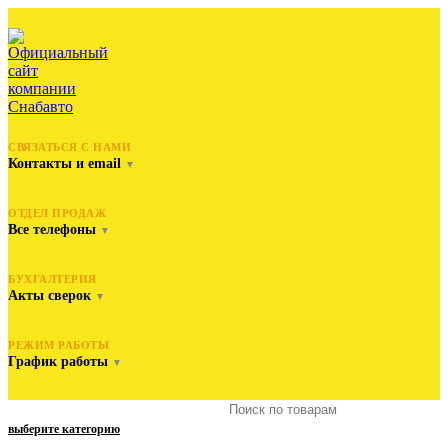
СВЯЗАТЬСЯ С НАМИ
Контакты и email
▼
ОТДЕЛ ПРОДАЖ
Все телефоны
▼
БУХГАЛТЕРИЯ
Акты сверок
▼
РЕЖИМ РАБОТЫ
График работы
▼
выберите категорию