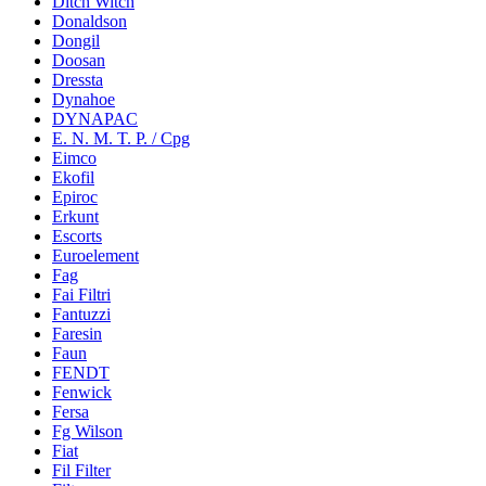
Ditch Witch
Donaldson
Dongil
Doosan
Dressta
Dynahoe
DYNAPAC
E. N. M. T. P. / Cpg
Eimco
Ekofil
Epiroc
Erkunt
Escorts
Euroelement
Fag
Fai Filtri
Fantuzzi
Faresin
Faun
FENDT
Fenwick
Fersa
Fg Wilson
Fiat
Fil Filter