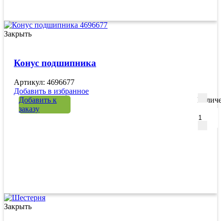
Закрыть
Конус подшипника
Артикул: 4696677
Добавить в избранное
Добавить к
Количе
заказу
Закрыть