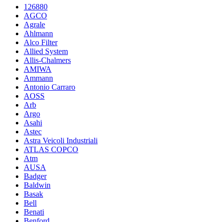
126880
AGCO
Agrale
Ahlmann
Alco Filter
Allied System
Allis-Chalmers
AMIWA
Ammann
Antonio Carraro
AOSS
Arb
Argo
Asahi
Astec
Astra Veicoli Industriali
ATLAS COPCO
Atm
AUSA
Badger
Baldwin
Basak
Bell
Benati
Benford