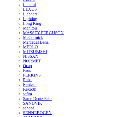
Landini
LEXUS
Liebherr
Lighting
Long King
Manitou
MASSEY FERGUSON
McCormick
Mercedes Benz
MERLO
MITSUBISHI
NISSAN
NORMET
Ocap
Paus
PERKINS
Raba
Rantech
Rexroth
safim
Same Deutz Fahr
SANDVIK
schopf
SENNEBOGEN