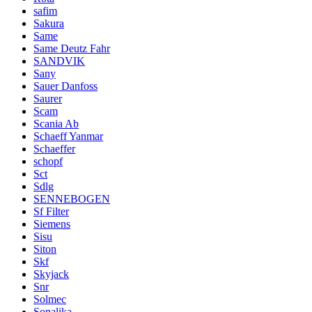
safim
Sakura
Same
Same Deutz Fahr
SANDVIK
Sany
Sauer Danfoss
Saurer
Scam
Scania Ab
Schaeff Yanmar
Schaeffer
schopf
Sct
Sdlg
SENNEBOGEN
Sf Filter
Siemens
Sisu
Siton
Skf
Skyjack
Snr
Solmec
Sonalika