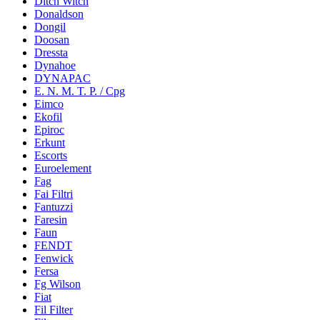
Ditch Witch
Donaldson
Dongil
Doosan
Dressta
Dynahoe
DYNAPAC
E. N. M. T. P. / Cpg
Eimco
Ekofil
Epiroc
Erkunt
Escorts
Euroelement
Fag
Fai Filtri
Fantuzzi
Faresin
Faun
FENDT
Fenwick
Fersa
Fg Wilson
Fiat
Fil Filter