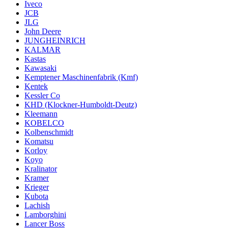
Iveco
JCB
JLG
John Deere
JUNGHEINRICH
KALMAR
Kastas
Kawasaki
Kemptener Maschinenfabrik (Kmf)
Kentek
Kessler Co
KHD (Klockner-Humboldt-Deutz)
Kleemann
KOBELCO
Kolbenschmidt
Komatsu
Korloy
Koyo
Kralinator
Kramer
Krieger
Kubota
Lachish
Lamborghini
Lancer Boss