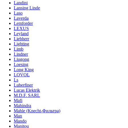
Landini
Lansing Linde
Laso
Laverda
Lemforder
LEXUS
Leyland
Liebherr
Lighting
Limb
Lindner
Liugong
Loesing
Long King
LOVOL
Ls
Luberfiner
Lucas Elektrik
M.D.F. SARL
Mafi
Mahindra
Mahle (Knecht-Фильтра)
Man
Mando
Manitou