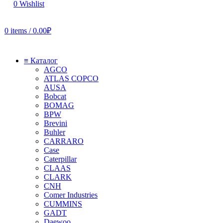
0
Wishlist
0
items
/
0.00
₽
≡ Каталог
AGCO
ATLAS COPCO
AUSA
Bobcat
BOMAG
BPW
Brevini
Buhler
CARRARO
Case
Caterpillar
CLAAS
CLARK
CNH
Comer Industries
CUMMINS
GADT
Daewoo