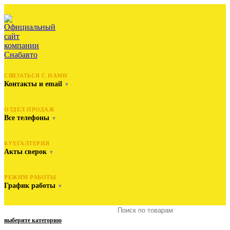
СВЯЗАТЬСЯ С НАМИ
Контакты и email
▼
ОТДЕЛ ПРОДАЖ
Все телефоны
▼
БУХГАЛТЕРИЯ
Акты сверок
▼
РЕЖИМ РАБОТЫ
График работы
▼
выберите категорию