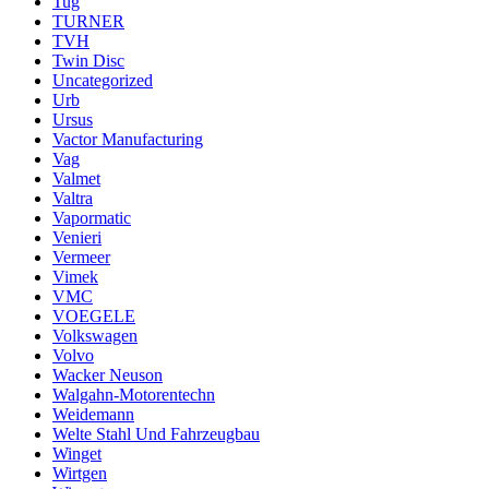
Tug
TURNER
TVH
Twin Disc
Uncategorized
Urb
Ursus
Vactor Manufacturing
Vag
Valmet
Valtra
Vapormatic
Venieri
Vermeer
Vimek
VMC
VOEGELE
Volkswagen
Volvo
Wacker Neuson
Walgahn-Motorentechn
Weidemann
Welte Stahl Und Fahrzeugbau
Winget
Wirtgen