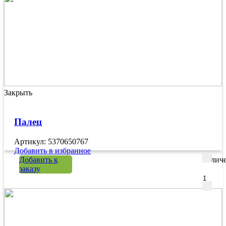
Закрыть
Палец
Артикул: 5370650767
Добавить в избранное
Добавить к
Количе
заказу