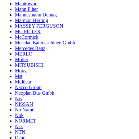
Manitowoc
Mann Filter
Mannesmann Demag
Marmon Herring
MASSEY FERGUSON
MC FILTER
McCormick
Mecalac Baumaschinen Gmbh
Mercedes Benz
MERLO
Mfilter
MITSUBISHI
Moxy
Mst
Multicar
Nacco Group
Neoplan Bus Gmbh
Nis
NISSAN
No Name
Nok
NORMET
Nsk
NTN
Ocap