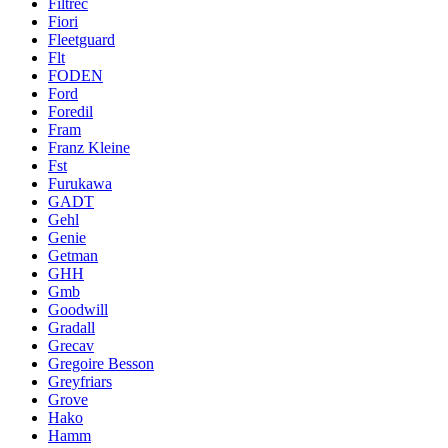
Filtrec
Fiori
Fleetguard
Flt
FODEN
Ford
Foredil
Fram
Franz Kleine
Fst
Furukawa
GADT
Gehl
Genie
Getman
GHH
Gmb
Goodwill
Gradall
Grecav
Gregoire Besson
Greyfriars
Grove
Hako
Hamm