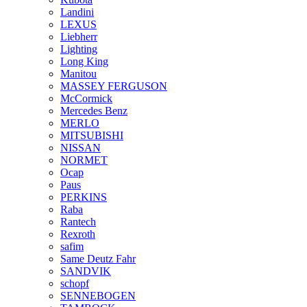
Landini
LEXUS
Liebherr
Lighting
Long King
Manitou
MASSEY FERGUSON
McCormick
Mercedes Benz
MERLO
MITSUBISHI
NISSAN
NORMET
Ocap
Paus
PERKINS
Raba
Rantech
Rexroth
safim
Same Deutz Fahr
SANDVIK
schopf
SENNEBOGEN