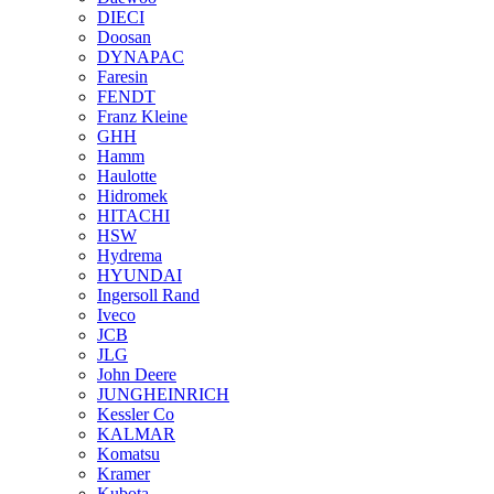
DIECI
Doosan
DYNAPAC
Faresin
FENDT
Franz Kleine
GHH
Hamm
Haulotte
Hidromek
HITACHI
HSW
Hydrema
HYUNDAI
Ingersoll Rand
Iveco
JCB
JLG
John Deere
JUNGHEINRICH
Kessler Co
KALMAR
Komatsu
Kramer
Kubota