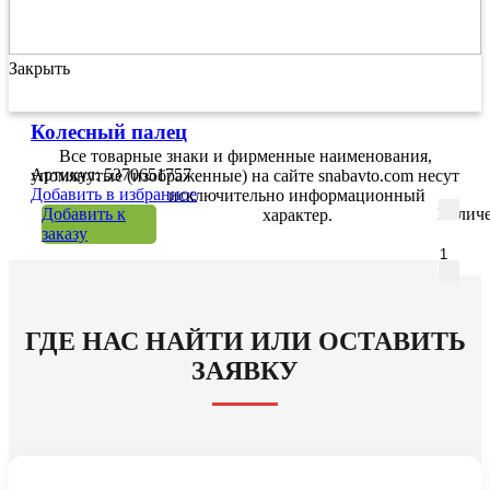
Закрыть
Колесный палец
Все товарные знаки и фирменные наименования,
Артикул: 5370651757
упомянутые (изображенные) на сайте snabavto.com несут
Добавить в избранное
исключительно информационный
Добавить к
Количе
характер.
заказу
ГДЕ НАС НАЙТИ ИЛИ ОСТАВИТЬ
ЗАЯВКУ