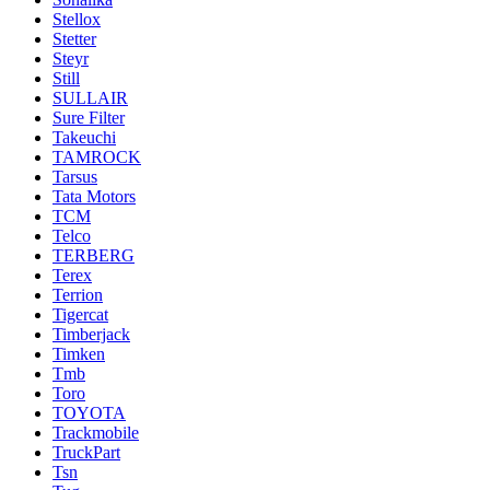
Stellox
Stetter
Steyr
Still
SULLAIR
Sure Filter
Takeuchi
TAMROCK
Tarsus
Tata Motors
TCM
Telco
TERBERG
Terex
Terrion
Tigercat
Timberjack
Timken
Tmb
Toro
TOYOTA
Trackmobile
TruckPart
Tsn