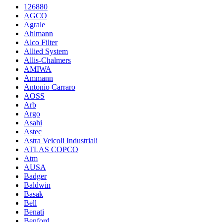
126880
AGCO
Agrale
Ahlmann
Alco Filter
Allied System
Allis-Chalmers
AMIWA
Ammann
Antonio Carraro
AOSS
Arb
Argo
Asahi
Astec
Astra Veicoli Industriali
ATLAS COPCO
Atm
AUSA
Badger
Baldwin
Basak
Bell
Benati
Benford