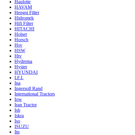
Haulotte
HAVAM
Hengst Filter
Hidromek
Hifi Filter
HITACHI
Holset
Horsch
Hsv
HSW
Htv
Hydrema
Hyster
HYUNDAI
I.F.I.
Ina
Ingersoll Rand
International Tractors
Iow
Iran Tractor
Isb
Iskra
Iso
ISUZU
Itn