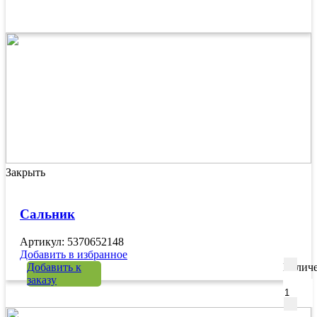
Закрыть
Сальник
Артикул: 5370652148
Добавить в избранное
Добавить к
Количе
заказу