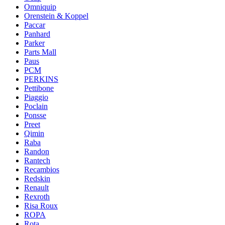
Omniquip
Orenstein & Koppel
Paccar
Panhard
Parker
Parts Mall
Paus
PCM
PERKINS
Pettibone
Piaggio
Poclain
Ponsse
Preet
Qimin
Raba
Randon
Rantech
Recambios
Redskin
Renault
Rexroth
Risa Roux
ROPA
Rota