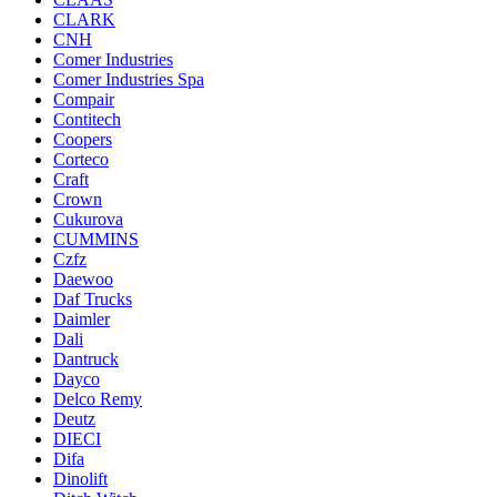
CLARK
CNH
Comer Industries
Comer Industries Spa
Compair
Contitech
Coopers
Corteco
Craft
Crown
Cukurova
CUMMINS
Czfz
Daewoo
Daf Trucks
Daimler
Dali
Dantruck
Dayco
Delco Remy
Deutz
DIECI
Difa
Dinolift