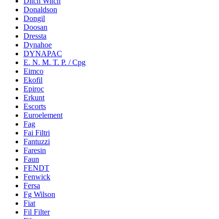
Ditch Witch
Donaldson
Dongil
Doosan
Dressta
Dynahoe
DYNAPAC
E. N. M. T. P. / Cpg
Eimco
Ekofil
Epiroc
Erkunt
Escorts
Euroelement
Fag
Fai Filtri
Fantuzzi
Faresin
Faun
FENDT
Fenwick
Fersa
Fg Wilson
Fiat
Fil Filter