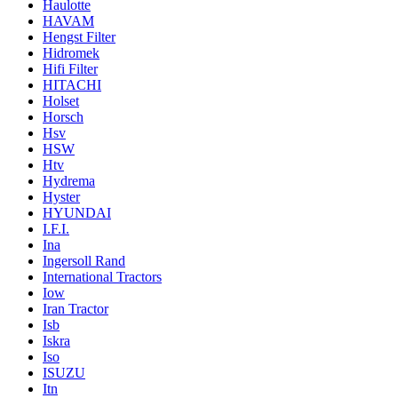
Haulotte
HAVAM
Hengst Filter
Hidromek
Hifi Filter
HITACHI
Holset
Horsch
Hsv
HSW
Htv
Hydrema
Hyster
HYUNDAI
I.F.I.
Ina
Ingersoll Rand
International Tractors
Iow
Iran Tractor
Isb
Iskra
Iso
ISUZU
Itn