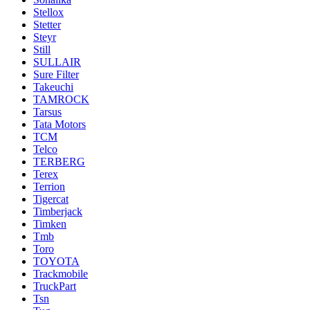
Stellox
Stetter
Steyr
Still
SULLAIR
Sure Filter
Takeuchi
TAMROCK
Tarsus
Tata Motors
TCM
Telco
TERBERG
Terex
Terrion
Tigercat
Timberjack
Timken
Tmb
Toro
TOYOTA
Trackmobile
TruckPart
Tsn