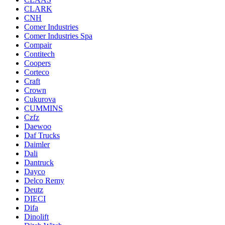
CLARK
CNH
Comer Industries
Comer Industries Spa
Compair
Contitech
Coopers
Corteco
Craft
Crown
Cukurova
CUMMINS
Czfz
Daewoo
Daf Trucks
Daimler
Dali
Dantruck
Dayco
Delco Remy
Deutz
DIECI
Difa
Dinolift