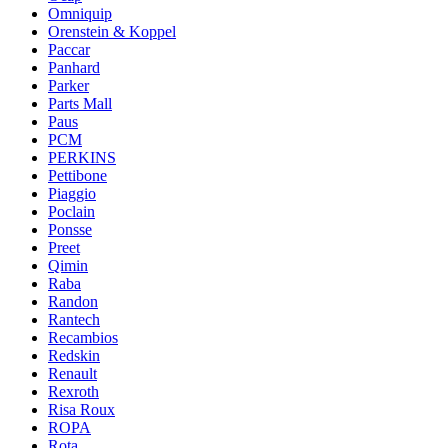
Omniquip
Orenstein & Koppel
Paccar
Panhard
Parker
Parts Mall
Paus
PCM
PERKINS
Pettibone
Piaggio
Poclain
Ponsse
Preet
Qimin
Raba
Randon
Rantech
Recambios
Redskin
Renault
Rexroth
Risa Roux
ROPA
Rota