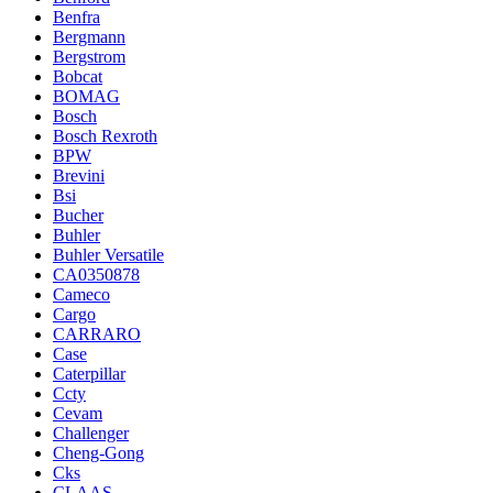
Benfra
Bergmann
Bergstrom
Bobcat
BOMAG
Bosch
Bosch Rexroth
BPW
Brevini
Bsi
Bucher
Buhler
Buhler Versatile
CA0350878
Cameco
Cargo
CARRARO
Case
Caterpillar
Ccty
Cevam
Challenger
Cheng-Gong
Cks
CLAAS