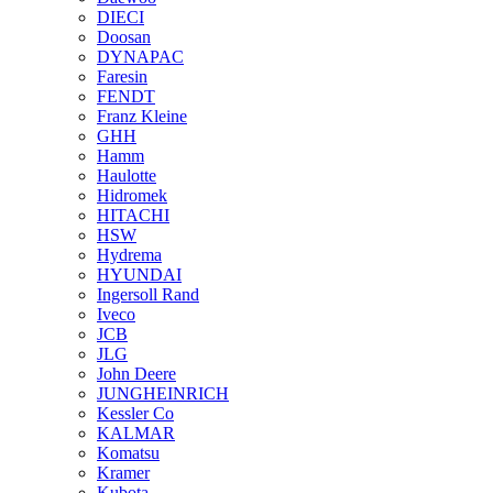
DIECI
Doosan
DYNAPAC
Faresin
FENDT
Franz Kleine
GHH
Hamm
Haulotte
Hidromek
HITACHI
HSW
Hydrema
HYUNDAI
Ingersoll Rand
Iveco
JCB
JLG
John Deere
JUNGHEINRICH
Kessler Co
KALMAR
Komatsu
Kramer
Kubota