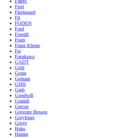
Filtrec
Fiori
Fleetguard
Flt
FODEN
Ford
Foredil
Fram
Franz Kleine
Fst
Furukawa
GADT
Gehl
Genie
Getman
GHH
Gmb
Goodwill
Gradall
Grecav
Gregoire Besson
Greyfriars
Grove
Hako
Hamm