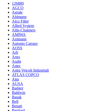
126880
AGCO
Agrale
Ahlmann
Alco Filter
Allied System
Allis-Chalmers
AMIWA
Ammann
Antonio Carraro
AOSS
Arb
Argo
Asahi
Astec
Astra Veicoli Industriali
ATLAS COPCO
Atm
AUSA
Badger
Baldwin
Basak
Bell
Benati
Benford