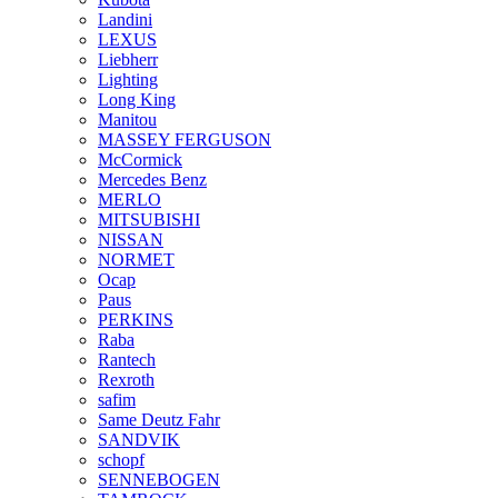
Landini
LEXUS
Liebherr
Lighting
Long King
Manitou
MASSEY FERGUSON
McCormick
Mercedes Benz
MERLO
MITSUBISHI
NISSAN
NORMET
Ocap
Paus
PERKINS
Raba
Rantech
Rexroth
safim
Same Deutz Fahr
SANDVIK
schopf
SENNEBOGEN