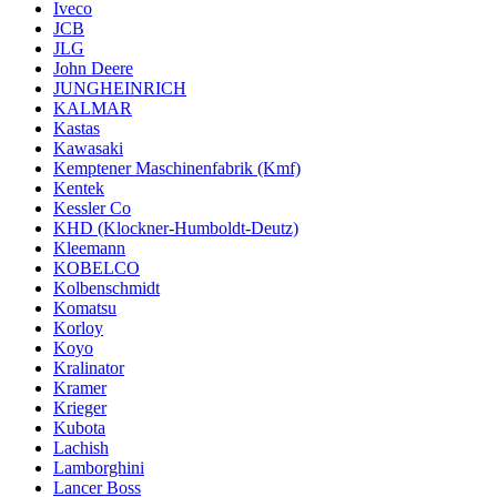
Iveco
JCB
JLG
John Deere
JUNGHEINRICH
KALMAR
Kastas
Kawasaki
Kemptener Maschinenfabrik (Kmf)
Kentek
Kessler Co
KHD (Klockner-Humboldt-Deutz)
Kleemann
KOBELCO
Kolbenschmidt
Komatsu
Korloy
Koyo
Kralinator
Kramer
Krieger
Kubota
Lachish
Lamborghini
Lancer Boss