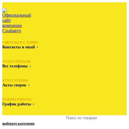
СВЯЗАТЬСЯ С НАМИ
Контакты и email
▼
ОТДЕЛ ПРОДАЖ
Все телефоны
▼
БУХГАЛТЕРИЯ
Акты сверок
▼
РЕЖИМ РАБОТЫ
График работы
▼
выберите категорию