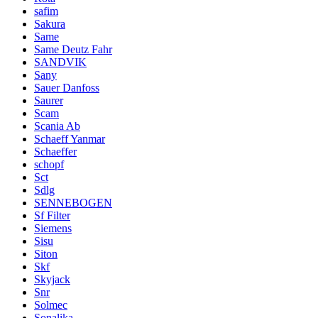
safim
Sakura
Same
Same Deutz Fahr
SANDVIK
Sany
Sauer Danfoss
Saurer
Scam
Scania Ab
Schaeff Yanmar
Schaeffer
schopf
Sct
Sdlg
SENNEBOGEN
Sf Filter
Siemens
Sisu
Siton
Skf
Skyjack
Snr
Solmec
Sonalika