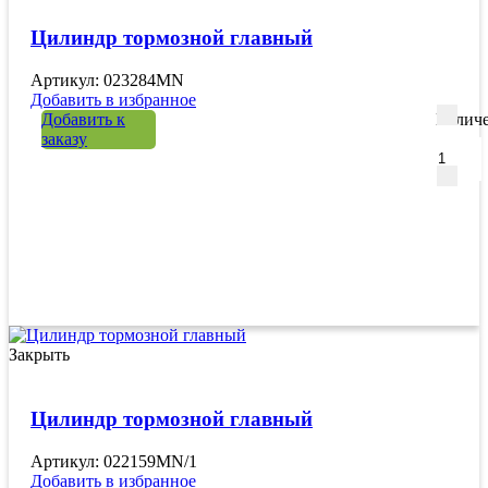
Цилиндр тормозной главный
Артикул: 023284MN
Добавить в избранное
Добавить к
Количе
заказу
Закрыть
Цилиндр тормозной главный
Артикул: 022159MN/1
Добавить в избранное