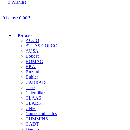
0
Wishlist
0
items
/
0.00
₽
≡ Каталог
AGCO
ATLAS COPCO
AUSA
Bobcat
BOMAG
BPW
Brevini
Buhler
CARRARO
Case
Caterpillar
CLAAS
CLARK
CNH
Comer Industries
CUMMINS
GADT
Daewoo