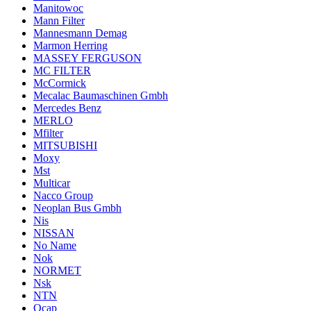
Manitowoc
Mann Filter
Mannesmann Demag
Marmon Herring
MASSEY FERGUSON
MC FILTER
McCormick
Mecalac Baumaschinen Gmbh
Mercedes Benz
MERLO
Mfilter
MITSUBISHI
Moxy
Mst
Multicar
Nacco Group
Neoplan Bus Gmbh
Nis
NISSAN
No Name
Nok
NORMET
Nsk
NTN
Ocap