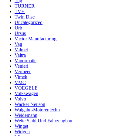
Tug
TURNER
TVH
Twin Disc
Uncategorized
Urb
Ursus
Vactor Manufacturing
Vag
Valmet
Valtra
Vapormatic
Venieri
Vermeer
Vimek
VMC
VOEGELE
Volkswagen
Volvo
Wacker Neuson
Walgahn-Motorentechn
Weidemann
Welte Stahl Und Fahrzeugbau
Winget
Wirtgen