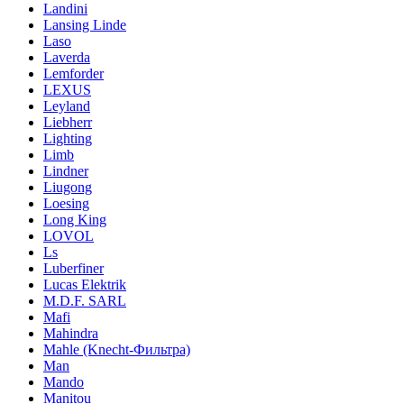
Landini
Lansing Linde
Laso
Laverda
Lemforder
LEXUS
Leyland
Liebherr
Lighting
Limb
Lindner
Liugong
Loesing
Long King
LOVOL
Ls
Luberfiner
Lucas Elektrik
M.D.F. SARL
Mafi
Mahindra
Mahle (Knecht-Фильтра)
Man
Mando
Manitou