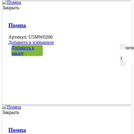
Закрыть
Помпа
Артикул: U5MW0206
Добавить в избранное
Добавить к
Количе
заказу
Закрыть
Помпа