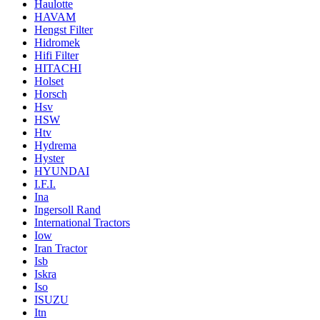
Haulotte
HAVAM
Hengst Filter
Hidromek
Hifi Filter
HITACHI
Holset
Horsch
Hsv
HSW
Htv
Hydrema
Hyster
HYUNDAI
I.F.I.
Ina
Ingersoll Rand
International Tractors
Iow
Iran Tractor
Isb
Iskra
Iso
ISUZU
Itn