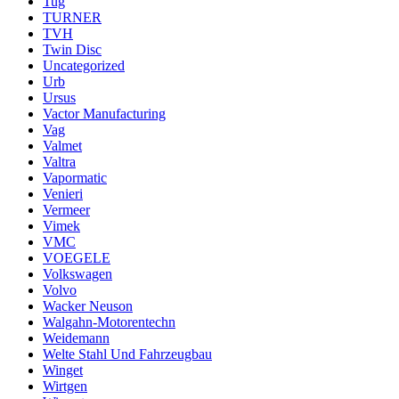
Tug
TURNER
TVH
Twin Disc
Uncategorized
Urb
Ursus
Vactor Manufacturing
Vag
Valmet
Valtra
Vapormatic
Venieri
Vermeer
Vimek
VMC
VOEGELE
Volkswagen
Volvo
Wacker Neuson
Walgahn-Motorentechn
Weidemann
Welte Stahl Und Fahrzeugbau
Winget
Wirtgen