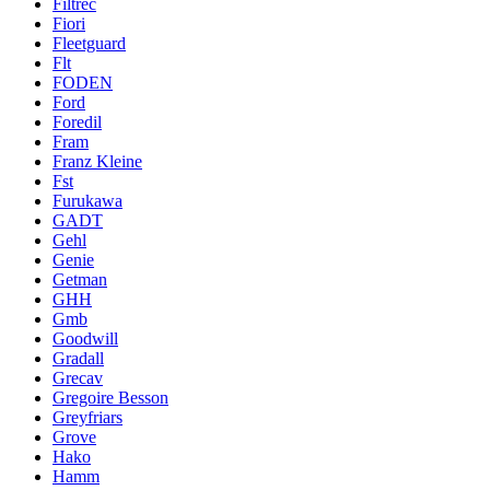
Filtrec
Fiori
Fleetguard
Flt
FODEN
Ford
Foredil
Fram
Franz Kleine
Fst
Furukawa
GADT
Gehl
Genie
Getman
GHH
Gmb
Goodwill
Gradall
Grecav
Gregoire Besson
Greyfriars
Grove
Hako
Hamm