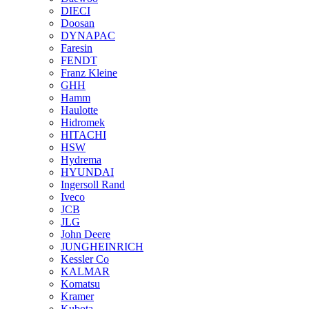
DIECI
Doosan
DYNAPAC
Faresin
FENDT
Franz Kleine
GHH
Hamm
Haulotte
Hidromek
HITACHI
HSW
Hydrema
HYUNDAI
Ingersoll Rand
Iveco
JCB
JLG
John Deere
JUNGHEINRICH
Kessler Co
KALMAR
Komatsu
Kramer
Kubota