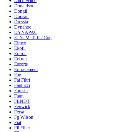
Ditch Witch
Donaldson
Dongil
Doosan
Dressta
Dynahoe
DYNAPAC
E. N. M. T. P. / Cpg
Eimco
Ekofil
Epiroc
Erkunt
Escorts
Euroelement
Fag
Fai Filtri
Fantuzzi
Faresin
Faun
FENDT
Fenwick
Fersa
Fg Wilson
Fiat
Fil Filter