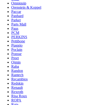
Omniquip
Orenstein & Koppel
Paccar
Panhard
Parker
Parts Mall
Paus
PCM
PERKINS
Pettibone
Piaggio
Poclain
Ponsse
Preet
Qimin
Raba
Randon
Rantech
Recambios
Redskin
Renault
Rexroth
Risa Roux
ROPA
Rota