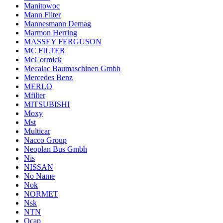
Manitowoc
Mann Filter
Mannesmann Demag
Marmon Herring
MASSEY FERGUSON
MC FILTER
McCormick
Mecalac Baumaschinen Gmbh
Mercedes Benz
MERLO
Mfilter
MITSUBISHI
Moxy
Mst
Multicar
Nacco Group
Neoplan Bus Gmbh
Nis
NISSAN
No Name
Nok
NORMET
Nsk
NTN
Ocap