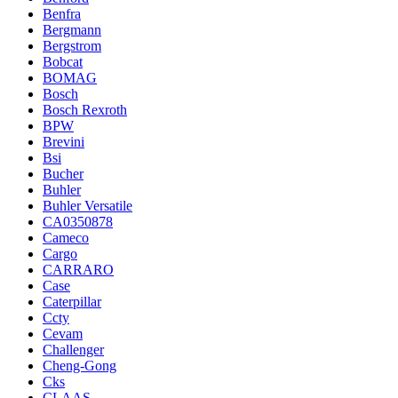
Benfra
Bergmann
Bergstrom
Bobcat
BOMAG
Bosch
Bosch Rexroth
BPW
Brevini
Bsi
Bucher
Buhler
Buhler Versatile
CA0350878
Cameco
Cargo
CARRARO
Case
Caterpillar
Ccty
Cevam
Challenger
Cheng-Gong
Cks
CLAAS