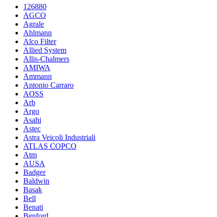
126880
AGCO
Agrale
Ahlmann
Alco Filter
Allied System
Allis-Chalmers
AMIWA
Ammann
Antonio Carraro
AOSS
Arb
Argo
Asahi
Astec
Astra Veicoli Industriali
ATLAS COPCO
Atm
AUSA
Badger
Baldwin
Basak
Bell
Benati
Benford