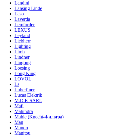
Landini
Lansing Linde
Laso
Laverda
Lemforder
LEXUS
Leyland
Liebherr
Lighting
Limb
Lindner
Liugong
Loesing
Long King
LOVOL
Ls
Luberfiner
Lucas Elektrik
M.D.F. SARL
Mafi
Mahindra
Mahle (Knecht-Фильтра)
Man
Mando
Manitou