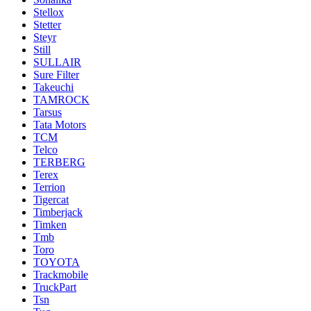
Stellox
Stetter
Steyr
Still
SULLAIR
Sure Filter
Takeuchi
TAMROCK
Tarsus
Tata Motors
TCM
Telco
TERBERG
Terex
Terrion
Tigercat
Timberjack
Timken
Tmb
Toro
TOYOTA
Trackmobile
TruckPart
Tsn