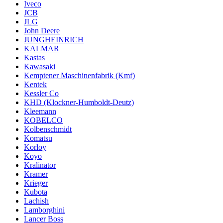
Iveco
JCB
JLG
John Deere
JUNGHEINRICH
KALMAR
Kastas
Kawasaki
Kemptener Maschinenfabrik (Kmf)
Kentek
Kessler Co
KHD (Klockner-Humboldt-Deutz)
Kleemann
KOBELCO
Kolbenschmidt
Komatsu
Korloy
Koyo
Kralinator
Kramer
Krieger
Kubota
Lachish
Lamborghini
Lancer Boss