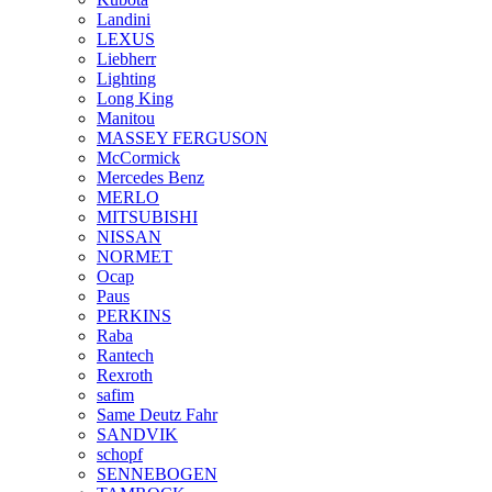
Landini
LEXUS
Liebherr
Lighting
Long King
Manitou
MASSEY FERGUSON
McCormick
Mercedes Benz
MERLO
MITSUBISHI
NISSAN
NORMET
Ocap
Paus
PERKINS
Raba
Rantech
Rexroth
safim
Same Deutz Fahr
SANDVIK
schopf
SENNEBOGEN