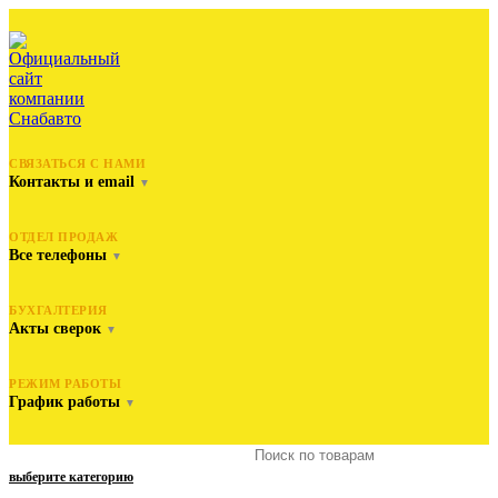
СВЯЗАТЬСЯ С НАМИ
Контакты и email
▼
ОТДЕЛ ПРОДАЖ
Все телефоны
▼
БУХГАЛТЕРИЯ
Акты сверок
▼
РЕЖИМ РАБОТЫ
График работы
▼
выберите категорию