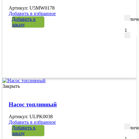
Артикул: U5MW0178
Добавить в избранное
Добавить к
Количе
заказу
Закрыть
Насос топливный
Артикул: ULPK0038
Добавить в избранное
Добавить к
Количе
заказу