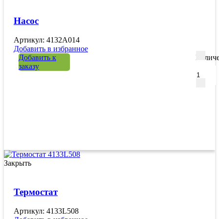
Насос
Артикул: 4132A014
Добавить в избранное
Добавить к
Количе
заказу
Закрыть
Термостат
Артикул: 4133L508