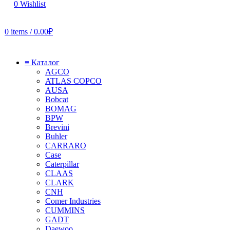
0
Wishlist
0
items
/
0.00
₽
≡ Каталог
AGCO
ATLAS COPCO
AUSA
Bobcat
BOMAG
BPW
Brevini
Buhler
CARRARO
Case
Caterpillar
CLAAS
CLARK
CNH
Comer Industries
CUMMINS
GADT
Daewoo