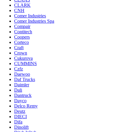
CLARK
CNH
Comer Industries
Comer Industries Spa
Compair
Contitech
Coopers
Corteco
Craft
Crown
Cukurova
CUMMINS
Czfz
Daewoo
Daf Trucks
Daimler
Dali
Dantruck
Dayco
Delco Remy
Deutz
DIECI
Difa
Dinolift