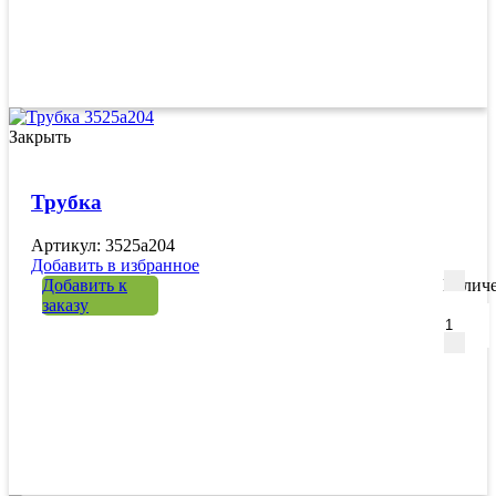
Закрыть
Трубка
Артикул: 3525a204
Добавить в избранное
Добавить к
Количе
заказу