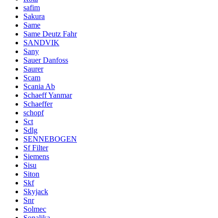
safim
Sakura
Same
Same Deutz Fahr
SANDVIK
Sany
Sauer Danfoss
Saurer
Scam
Scania Ab
Schaeff Yanmar
Schaeffer
schopf
Sct
Sdlg
SENNEBOGEN
Sf Filter
Siemens
Sisu
Siton
Skf
Skyjack
Snr
Solmec
Sonalika