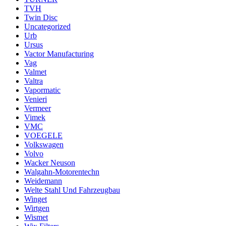
TVH
Twin Disc
Uncategorized
Urb
Ursus
Vactor Manufacturing
Vag
Valmet
Valtra
Vapormatic
Venieri
Vermeer
Vimek
VMC
VOEGELE
Volkswagen
Volvo
Wacker Neuson
Walgahn-Motorentechn
Weidemann
Welte Stahl Und Fahrzeugbau
Winget
Wirtgen
Wismet