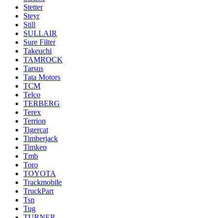
Stetter
Steyr
Still
SULLAIR
Sure Filter
Takeuchi
TAMROCK
Tarsus
Tata Motors
TCM
Telco
TERBERG
Terex
Terrion
Tigercat
Timberjack
Timken
Tmb
Toro
TOYOTA
Trackmobile
TruckPart
Tsn
Tug
TURNER