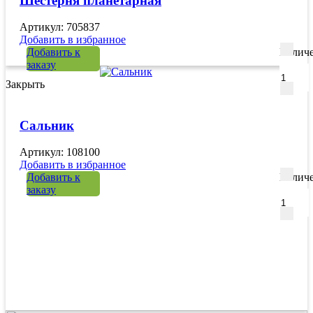
Шестерня планетарная
Артикул: 705837
Добавить в избранное
Добавить к
Количе
заказу
Закрыть
Сальник
Артикул: 108100
Добавить в избранное
Добавить к
Количе
заказу