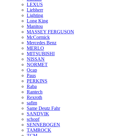
LEXUS
Liebherr
Lighting
Long King
Manitou
MASSEY FERGUSON
McCormick
Mercedes Benz
MERLO
MITSUBISHI
NISSAN
NORMET
Ocap
Paus
PERKINS
Raba
Rantech
Rexroth
safim
Same Deutz Fahr
SANDVIK
schopf
SENNEBOGEN
TAMROCK
TCM