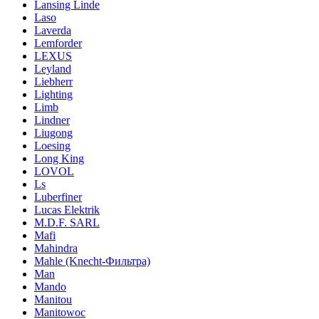
Lansing Linde
Laso
Laverda
Lemforder
LEXUS
Leyland
Liebherr
Lighting
Limb
Lindner
Liugong
Loesing
Long King
LOVOL
Ls
Luberfiner
Lucas Elektrik
M.D.F. SARL
Mafi
Mahindra
Mahle (Knecht-Фильтра)
Man
Mando
Manitou
Manitowoc