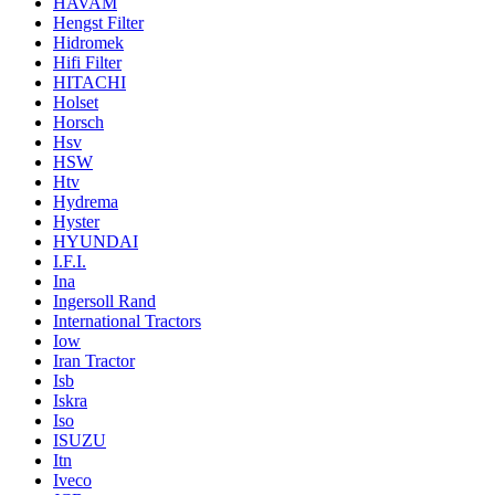
HAVAM
Hengst Filter
Hidromek
Hifi Filter
HITACHI
Holset
Horsch
Hsv
HSW
Htv
Hydrema
Hyster
HYUNDAI
I.F.I.
Ina
Ingersoll Rand
International Tractors
Iow
Iran Tractor
Isb
Iskra
Iso
ISUZU
Itn
Iveco