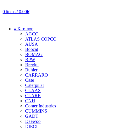
0
items
/
0.00
₽
≡ Каталог
AGCO
ATLAS COPCO
AUSA
Bobcat
BOMAG
BPW
Brevini
Buhler
CARRARO
Case
Caterpillar
CLAAS
CLARK
CNH
Comer Industries
CUMMINS
GADT
Daewoo
DIECI