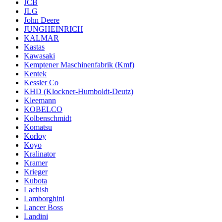
JCB
JLG
John Deere
JUNGHEINRICH
KALMAR
Kastas
Kawasaki
Kemptener Maschinenfabrik (Kmf)
Kentek
Kessler Co
KHD (Klockner-Humboldt-Deutz)
Kleemann
KOBELCO
Kolbenschmidt
Komatsu
Korloy
Koyo
Kralinator
Kramer
Krieger
Kubota
Lachish
Lamborghini
Lancer Boss
Landini