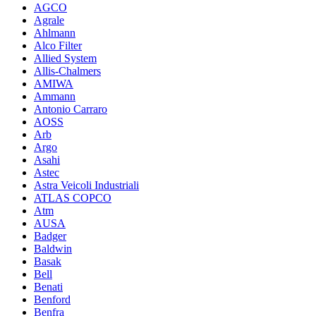
AGCO
Agrale
Ahlmann
Alco Filter
Allied System
Allis-Chalmers
AMIWA
Ammann
Antonio Carraro
AOSS
Arb
Argo
Asahi
Astec
Astra Veicoli Industriali
ATLAS COPCO
Atm
AUSA
Badger
Baldwin
Basak
Bell
Benati
Benford
Benfra