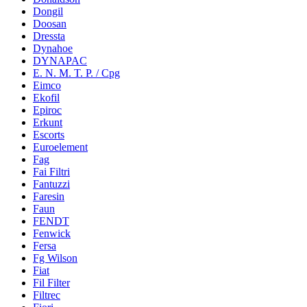
Dongil
Doosan
Dressta
Dynahoe
DYNAPAC
E. N. M. T. P. / Cpg
Eimco
Ekofil
Epiroc
Erkunt
Escorts
Euroelement
Fag
Fai Filtri
Fantuzzi
Faresin
Faun
FENDT
Fenwick
Fersa
Fg Wilson
Fiat
Fil Filter
Filtrec