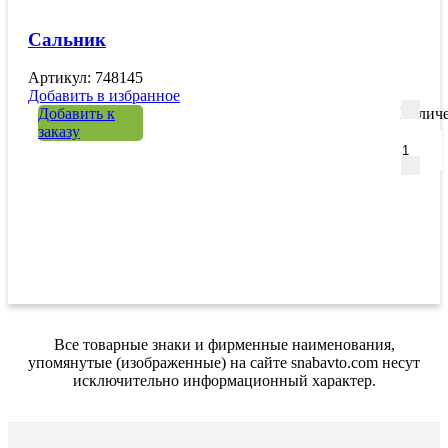
Сальник
Артикул: 748145
Добавить в избранное
Добавить к
Количе
заказу
Все товарные знаки и фирменные наименования,
упомянутые (изображенные) на сайте snabavto.com несут
исключительно информационный характер.