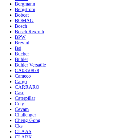
Bergmann
Bergstrom
Bobcat
BOMAG
Bosch
Bosch Rexroth
BPW
Brevini
Bsi
Bucher
Buhler
Buhler Versatile
CA0350878
Cameco
Cargo
CARRARO
Case
Caterpillar
Ccty
Cevam
Challenger
Cheng-Gong
Cks
CLAAS
CLARK