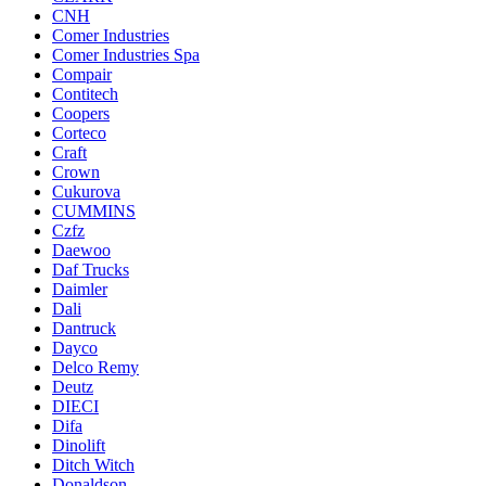
CNH
Comer Industries
Comer Industries Spa
Compair
Contitech
Coopers
Corteco
Craft
Crown
Cukurova
CUMMINS
Czfz
Daewoo
Daf Trucks
Daimler
Dali
Dantruck
Dayco
Delco Remy
Deutz
DIECI
Difa
Dinolift
Ditch Witch
Donaldson