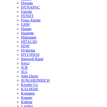
Doosan
DYNAPAC
Faresin
FENDT
Franz Kleine
GHH
Hamm
Haulotte
Hidromek
HITACHI
HSW
Hydrema
HYUNDAI
Ingersoll Rand
Iveco
JCB
JLG
John Deere
JUNGHEINRICH
Kessler Co
KALMAR
Komatsu
Kramer
Kubota
Landini