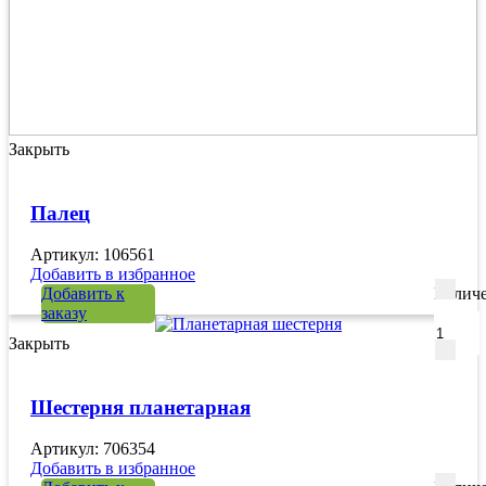
Закрыть
Палец
Артикул: 106561
Добавить в избранное
Добавить к
Количе
заказу
Закрыть
Шестерня планетарная
Артикул: 706354
Добавить в избранное