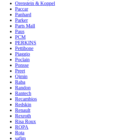
Orenstein & Koppel
Paccar
Panhard
Parker
Parts Mall
Paus
PCM
PERKINS
Pettibone
Piaggio
Poclain
Ponsse
Preet
Qimin
Raba
Randon
Rantech
Recambios
Redskin
Renault
Rexroth
Risa Roux
ROPA
Rota
safim