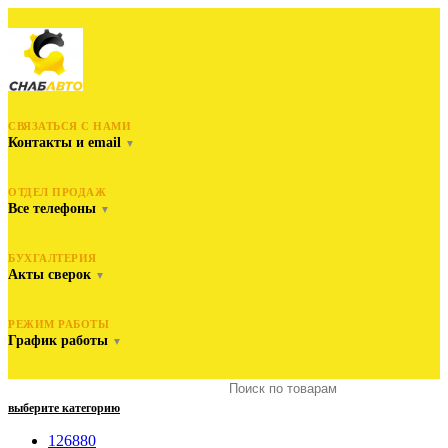
СВЯЗАТЬСЯ С НАМИ
Контакты и email
▼
ОТДЕЛ ПРОДАЖ
Все телефоны
▼
БУХГАЛТЕРИЯ
Акты сверок
▼
РЕЖИМ РАБОТЫ
График работы
▼
выберите категорию
126880