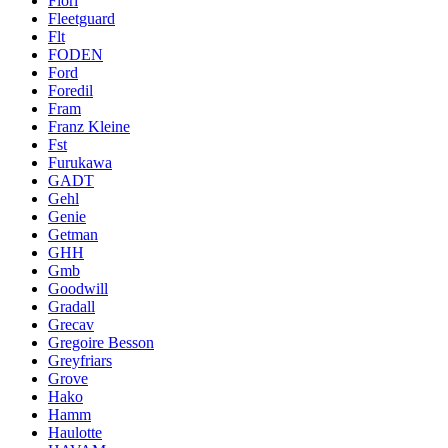
Fiori
Fleetguard
Flt
FODEN
Ford
Foredil
Fram
Franz Kleine
Fst
Furukawa
GADT
Gehl
Genie
Getman
GHH
Gmb
Goodwill
Gradall
Grecav
Gregoire Besson
Greyfriars
Grove
Hako
Hamm
Haulotte