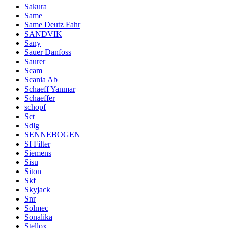
Sakura
Same
Same Deutz Fahr
SANDVIK
Sany
Sauer Danfoss
Saurer
Scam
Scania Ab
Schaeff Yanmar
Schaeffer
schopf
Sct
Sdlg
SENNEBOGEN
Sf Filter
Siemens
Sisu
Siton
Skf
Skyjack
Snr
Solmec
Sonalika
Stellox