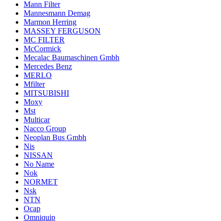
Mann Filter
Mannesmann Demag
Marmon Herring
MASSEY FERGUSON
MC FILTER
McCormick
Mecalac Baumaschinen Gmbh
Mercedes Benz
MERLO
Mfilter
MITSUBISHI
Moxy
Mst
Multicar
Nacco Group
Neoplan Bus Gmbh
Nis
NISSAN
No Name
Nok
NORMET
Nsk
NTN
Ocap
Omniquip