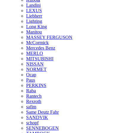
Landini
LEXUS
Liebherr
Lighting
Long King
Manitou
MASSEY FERGUSON
McCormick
Mercedes Benz
MERLO
MITSUBISHI
NISSAN
NORMET
Ocap
Paus
PERKINS
Raba
Rantech
Rexroth
safim
Same Deutz Fahr
SANDVIK
schopf
SENNEBOGEN