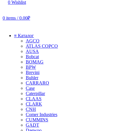
0
Wishlist
0
items
/
0.00
₽
≡ Каталог
AGCO
ATLAS COPCO
AUSA
Bobcat
BOMAG
BPW
Brevini
Buhler
CARRARO
Case
Caterpillar
CLAAS
CLARK
CNH
Comer Industries
CUMMINS
GADT
Daewoo