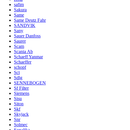
safim
Sakura
Same
Same Deutz Fahr
SANDVIK
Sany
Sauer Danfoss
Saurer
Scam
Scania Ab
Schaeff Yanmar
Schaeffer
schopf
Sct
Sdlg
SENNEBOGEN
Sf Filter
Siemens
Sisu
Siton
Skf
Skyjack
Snr
Solmec
Sonalika