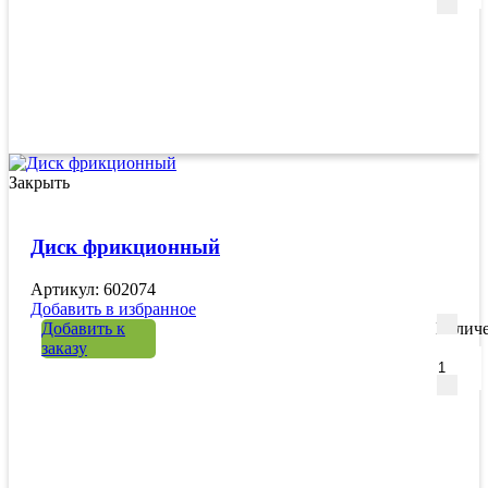
Закрыть
Диск фрикционный
Артикул: 602074
Добавить в избранное
Добавить к
Количе
заказу