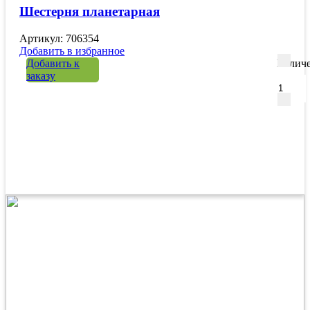
Шестерня планетарная
Артикул: 706354
Добавить в избранное
Добавить к
Количе
заказу