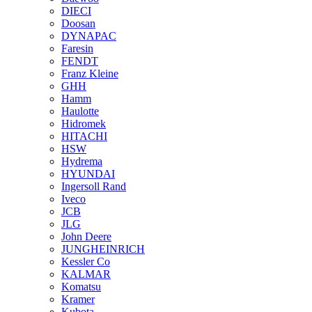
DIECI
Doosan
DYNAPAC
Faresin
FENDT
Franz Kleine
GHH
Hamm
Haulotte
Hidromek
HITACHI
HSW
Hydrema
HYUNDAI
Ingersoll Rand
Iveco
JCB
JLG
John Deere
JUNGHEINRICH
Kessler Co
KALMAR
Komatsu
Kramer
Kubota