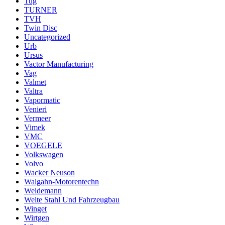
Tug
TURNER
TVH
Twin Disc
Uncategorized
Urb
Ursus
Vactor Manufacturing
Vag
Valmet
Valtra
Vapormatic
Venieri
Vermeer
Vimek
VMC
VOEGELE
Volkswagen
Volvo
Wacker Neuson
Walgahn-Motorentechn
Weidemann
Welte Stahl Und Fahrzeugbau
Winget
Wirtgen