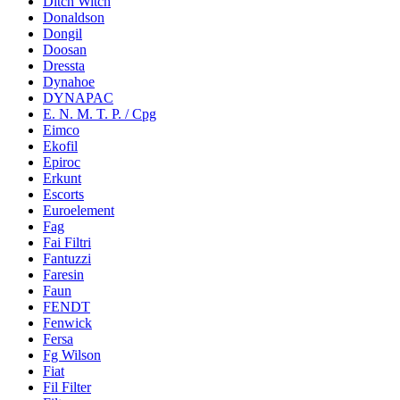
Ditch Witch
Donaldson
Dongil
Doosan
Dressta
Dynahoe
DYNAPAC
E. N. M. T. P. / Cpg
Eimco
Ekofil
Epiroc
Erkunt
Escorts
Euroelement
Fag
Fai Filtri
Fantuzzi
Faresin
Faun
FENDT
Fenwick
Fersa
Fg Wilson
Fiat
Fil Filter