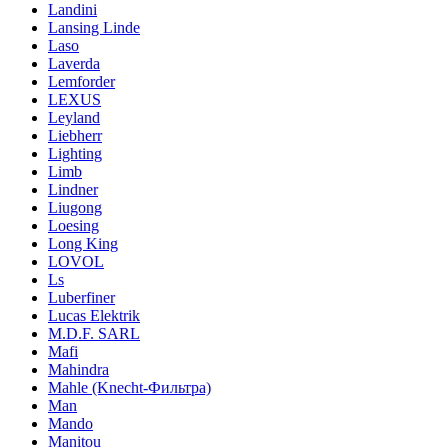
Landini
Lansing Linde
Laso
Laverda
Lemforder
LEXUS
Leyland
Liebherr
Lighting
Limb
Lindner
Liugong
Loesing
Long King
LOVOL
Ls
Luberfiner
Lucas Elektrik
M.D.F. SARL
Mafi
Mahindra
Mahle (Knecht-Фильтра)
Man
Mando
Manitou