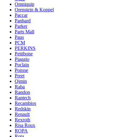
Omniquip
Orenstein & Koppel
Paccar
Panhard
Parker
Parts Mall
Paus
PCM
PERKINS
Pettibone
Piaggio
Poclain
Ponsse
Preet
Qimin
Raba
Randon
Rantech
Recambios
Redskin
Renault
Rexroth
Risa Roux
ROPA
Rota