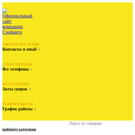
СВЯЗАТЬСЯ С НАМИ
Контакты и email
▼
ОТДЕЛ ПРОДАЖ
Все телефоны
▼
БУХГАЛТЕРИЯ
Акты сверок
▼
РЕЖИМ РАБОТЫ
График работы
▼
выберите категорию