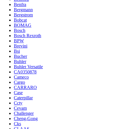
Benfra
Bergmann
Bergstrom
Bobcat
BOMAG
Bosch
Bosch Rexroth
BPW
Brevini
Bsi
Bucher
Buhler
Buhler Versatile
CA0350878
Cameco
Cargo
CARRARO
Case
Caterpillar
Ccty
Cevam
Challenger
Cheng-Gong
Cks
CLAAS