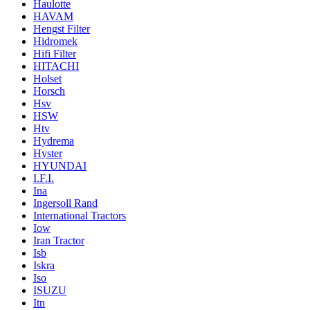
Haulotte
HAVAM
Hengst Filter
Hidromek
Hifi Filter
HITACHI
Holset
Horsch
Hsv
HSW
Htv
Hydrema
Hyster
HYUNDAI
I.F.I.
Ina
Ingersoll Rand
International Tractors
Iow
Iran Tractor
Isb
Iskra
Iso
ISUZU
Itn