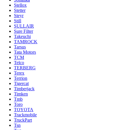
Stellox
Stetter
Steyr
Still
SULLAIR
Sure Filter
Takeuchi
TAMROCK
Tarsus
Tata Motors
TCM
Telco
TERBERG
Terex
Terrion
Tigercat
Timberjack
Timken
Tmb
Toro
TOYOTA
Trackmobile
TruckPart
Tsn