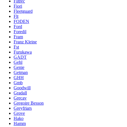
Filtrec
Fiori
Fleetguard
Flt
FODEN
Ford
Foredil
Fram
Franz Kleine
Fst
Furukawa
GADT
Gehl
Genie
Getman
GHH
Gmb
Goodwill
Gradall
Grecav
Gregoire Besson
Greyfriars
Grove
Hako
Hamm