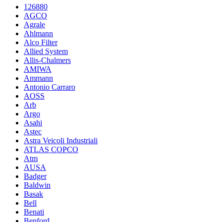
126880
AGCO
Agrale
Ahlmann
Alco Filter
Allied System
Allis-Chalmers
AMIWA
Ammann
Antonio Carraro
AOSS
Arb
Argo
Asahi
Astec
Astra Veicoli Industriali
ATLAS COPCO
Atm
AUSA
Badger
Baldwin
Basak
Bell
Benati
Benford