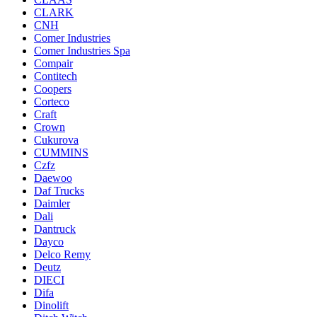
CLARK
CNH
Comer Industries
Comer Industries Spa
Compair
Contitech
Coopers
Corteco
Craft
Crown
Cukurova
CUMMINS
Czfz
Daewoo
Daf Trucks
Daimler
Dali
Dantruck
Dayco
Delco Remy
Deutz
DIECI
Difa
Dinolift