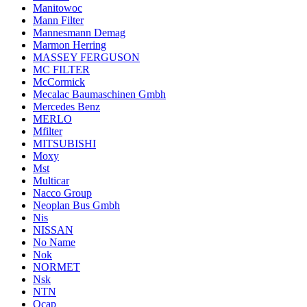
Manitowoc
Mann Filter
Mannesmann Demag
Marmon Herring
MASSEY FERGUSON
MC FILTER
McCormick
Mecalac Baumaschinen Gmbh
Mercedes Benz
MERLO
Mfilter
MITSUBISHI
Moxy
Mst
Multicar
Nacco Group
Neoplan Bus Gmbh
Nis
NISSAN
No Name
Nok
NORMET
Nsk
NTN
Ocap