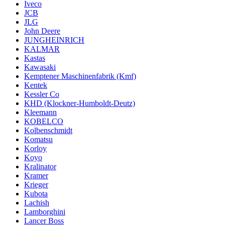
Iveco
JCB
JLG
John Deere
JUNGHEINRICH
KALMAR
Kastas
Kawasaki
Kemptener Maschinenfabrik (Kmf)
Kentek
Kessler Co
KHD (Klockner-Humboldt-Deutz)
Kleemann
KOBELCO
Kolbenschmidt
Komatsu
Korloy
Koyo
Kralinator
Kramer
Krieger
Kubota
Lachish
Lamborghini
Lancer Boss