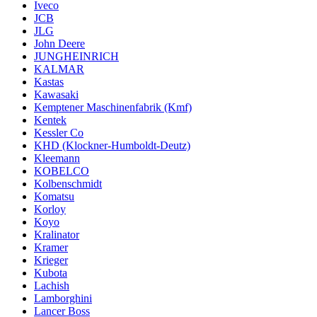
Iveco
JCB
JLG
John Deere
JUNGHEINRICH
KALMAR
Kastas
Kawasaki
Kemptener Maschinenfabrik (Kmf)
Kentek
Kessler Co
KHD (Klockner-Humboldt-Deutz)
Kleemann
KOBELCO
Kolbenschmidt
Komatsu
Korloy
Koyo
Kralinator
Kramer
Krieger
Kubota
Lachish
Lamborghini
Lancer Boss