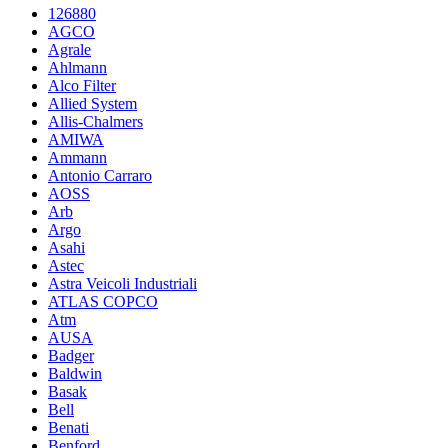
126880
AGCO
Agrale
Ahlmann
Alco Filter
Allied System
Allis-Chalmers
AMIWA
Ammann
Antonio Carraro
AOSS
Arb
Argo
Asahi
Astec
Astra Veicoli Industriali
ATLAS COPCO
Atm
AUSA
Badger
Baldwin
Basak
Bell
Benati
Benford