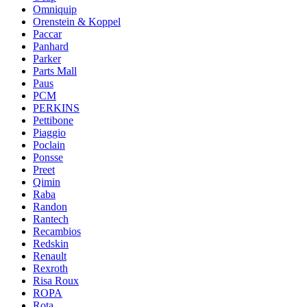
Omniquip
Orenstein & Koppel
Paccar
Panhard
Parker
Parts Mall
Paus
PCM
PERKINS
Pettibone
Piaggio
Poclain
Ponsse
Preet
Qimin
Raba
Randon
Rantech
Recambios
Redskin
Renault
Rexroth
Risa Roux
ROPA
Rota