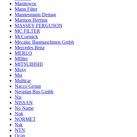
Manitowoc
Mann Filter
Mannesmann Demag
Marmon Herring
MASSEY FERGUSON
MC FILTER
McCormick
Mecalac Baumaschinen Gmbh
Mercedes Benz
MERLO
Mfilter
MITSUBISHI
Moxy
Mst
Multicar
Nacco Group
Neoplan Bus Gmbh
Nis
NISSAN
No Name
Nok
NORMET
Nsk
NTN
Ocap