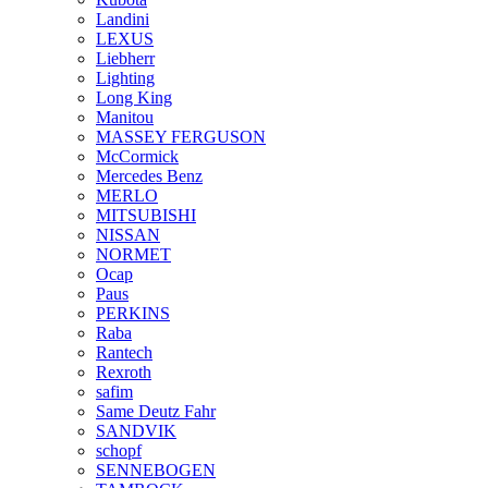
Landini
LEXUS
Liebherr
Lighting
Long King
Manitou
MASSEY FERGUSON
McCormick
Mercedes Benz
MERLO
MITSUBISHI
NISSAN
NORMET
Ocap
Paus
PERKINS
Raba
Rantech
Rexroth
safim
Same Deutz Fahr
SANDVIK
schopf
SENNEBOGEN