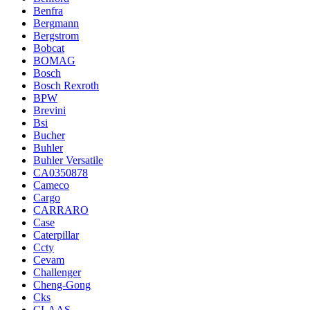
Benfra
Bergmann
Bergstrom
Bobcat
BOMAG
Bosch
Bosch Rexroth
BPW
Brevini
Bsi
Bucher
Buhler
Buhler Versatile
CA0350878
Cameco
Cargo
CARRARO
Case
Caterpillar
Ccty
Cevam
Challenger
Cheng-Gong
Cks
CLAAS