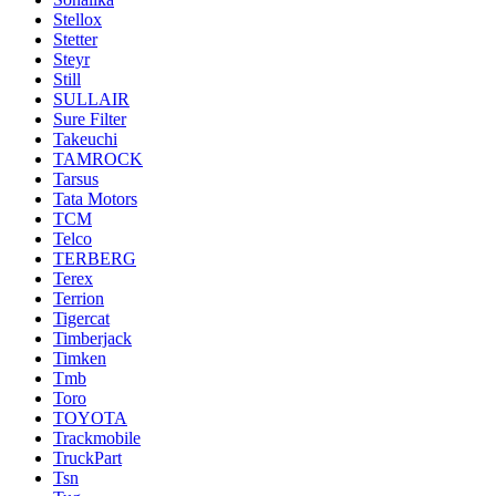
Stellox
Stetter
Steyr
Still
SULLAIR
Sure Filter
Takeuchi
TAMROCK
Tarsus
Tata Motors
TCM
Telco
TERBERG
Terex
Terrion
Tigercat
Timberjack
Timken
Tmb
Toro
TOYOTA
Trackmobile
TruckPart
Tsn