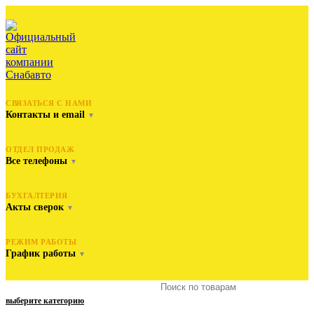
СВЯЗАТЬСЯ С НАМИ
Контакты и email
▼
ОТДЕЛ ПРОДАЖ
Все телефоны
▼
БУХГАЛТЕРИЯ
Акты сверок
▼
РЕЖИМ РАБОТЫ
График работы
▼
выберите категорию