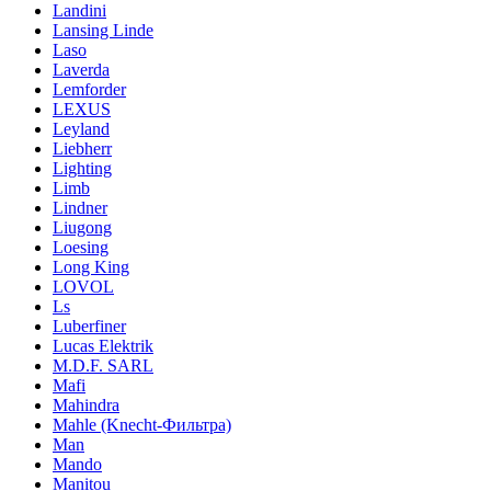
Landini
Lansing Linde
Laso
Laverda
Lemforder
LEXUS
Leyland
Liebherr
Lighting
Limb
Lindner
Liugong
Loesing
Long King
LOVOL
Ls
Luberfiner
Lucas Elektrik
M.D.F. SARL
Mafi
Mahindra
Mahle (Knecht-Фильтра)
Man
Mando
Manitou