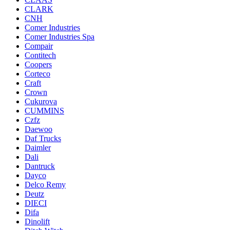
CLARK
CNH
Comer Industries
Comer Industries Spa
Compair
Contitech
Coopers
Corteco
Craft
Crown
Cukurova
CUMMINS
Czfz
Daewoo
Daf Trucks
Daimler
Dali
Dantruck
Dayco
Delco Remy
Deutz
DIECI
Difa
Dinolift