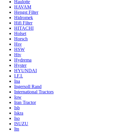
Haulotte
HAVAM
Hengst Filter
Hidromek
Hifi Filter
HITACHI
Holset
Horsch
Hsv
HSW
Htv
Hydrema
Hyster
HYUNDAI
I.F.I.
Ina
Ingersoll Rand
International Tractors
Iow
Iran Tractor
Isb
Iskra
Iso
ISUZU
Itn