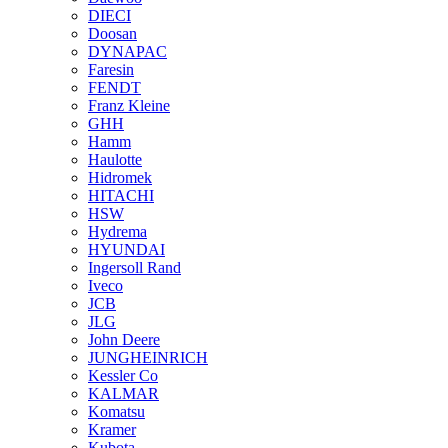
DIECI
Doosan
DYNAPAC
Faresin
FENDT
Franz Kleine
GHH
Hamm
Haulotte
Hidromek
HITACHI
HSW
Hydrema
HYUNDAI
Ingersoll Rand
Iveco
JCB
JLG
John Deere
JUNGHEINRICH
Kessler Co
KALMAR
Komatsu
Kramer
Kubota