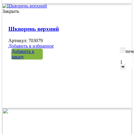
Закрыть
Шкворень верхний
Артикул: 703079
Добавить в избранное
Добавить к
Количе
заказу