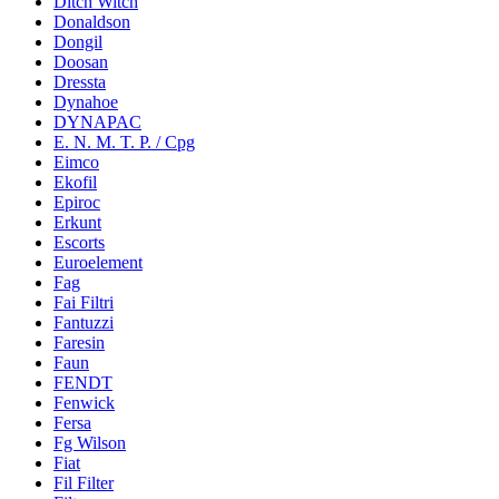
Ditch Witch
Donaldson
Dongil
Doosan
Dressta
Dynahoe
DYNAPAC
E. N. M. T. P. / Cpg
Eimco
Ekofil
Epiroc
Erkunt
Escorts
Euroelement
Fag
Fai Filtri
Fantuzzi
Faresin
Faun
FENDT
Fenwick
Fersa
Fg Wilson
Fiat
Fil Filter