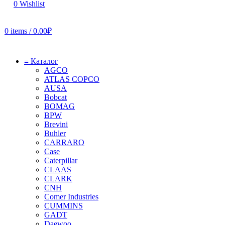
0
Wishlist
0
items
/
0.00
₽
≡ Каталог
AGCO
ATLAS COPCO
AUSA
Bobcat
BOMAG
BPW
Brevini
Buhler
CARRARO
Case
Caterpillar
CLAAS
CLARK
CNH
Comer Industries
CUMMINS
GADT
Daewoo