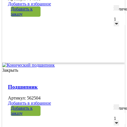
Добавить в избранное
Добавить к
Количе
заказу
Закрыть
Подшипник
Артикул: 562504
Добавить в избранное
Добавить к
Количе
заказу