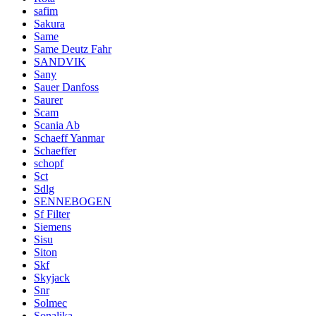
safim
Sakura
Same
Same Deutz Fahr
SANDVIK
Sany
Sauer Danfoss
Saurer
Scam
Scania Ab
Schaeff Yanmar
Schaeffer
schopf
Sct
Sdlg
SENNEBOGEN
Sf Filter
Siemens
Sisu
Siton
Skf
Skyjack
Snr
Solmec
Sonalika