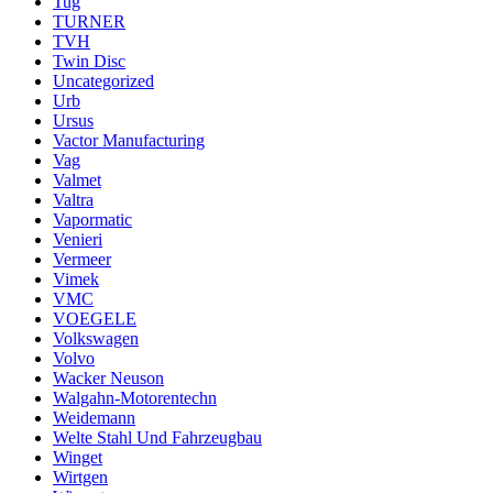
Tug
TURNER
TVH
Twin Disc
Uncategorized
Urb
Ursus
Vactor Manufacturing
Vag
Valmet
Valtra
Vapormatic
Venieri
Vermeer
Vimek
VMC
VOEGELE
Volkswagen
Volvo
Wacker Neuson
Walgahn-Motorentechn
Weidemann
Welte Stahl Und Fahrzeugbau
Winget
Wirtgen