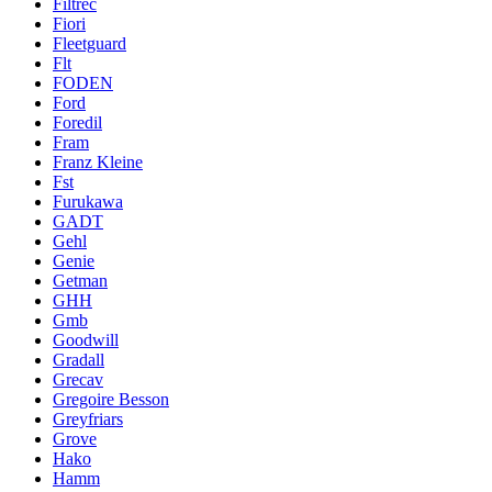
Filtrec
Fiori
Fleetguard
Flt
FODEN
Ford
Foredil
Fram
Franz Kleine
Fst
Furukawa
GADT
Gehl
Genie
Getman
GHH
Gmb
Goodwill
Gradall
Grecav
Gregoire Besson
Greyfriars
Grove
Hako
Hamm