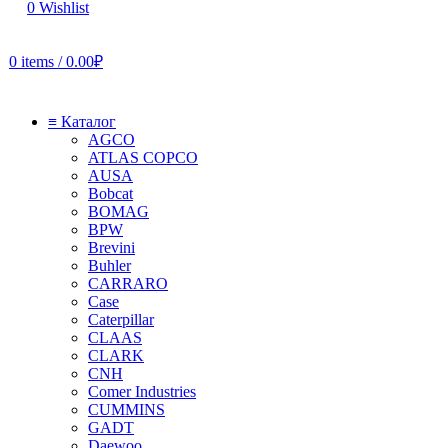
0
Wishlist
0
items
/
0.00
₽
≡ Каталог
AGCO
ATLAS COPCO
AUSA
Bobcat
BOMAG
BPW
Brevini
Buhler
CARRARO
Case
Caterpillar
CLAAS
CLARK
CNH
Comer Industries
CUMMINS
GADT
Daewoo