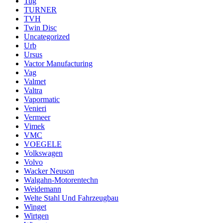
Tug
TURNER
TVH
Twin Disc
Uncategorized
Urb
Ursus
Vactor Manufacturing
Vag
Valmet
Valtra
Vapormatic
Venieri
Vermeer
Vimek
VMC
VOEGELE
Volkswagen
Volvo
Wacker Neuson
Walgahn-Motorentechn
Weidemann
Welte Stahl Und Fahrzeugbau
Winget
Wirtgen