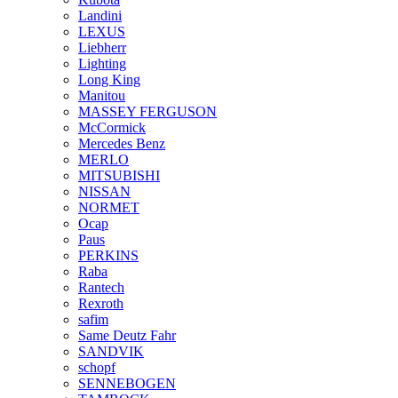
Landini
LEXUS
Liebherr
Lighting
Long King
Manitou
MASSEY FERGUSON
McCormick
Mercedes Benz
MERLO
MITSUBISHI
NISSAN
NORMET
Ocap
Paus
PERKINS
Raba
Rantech
Rexroth
safim
Same Deutz Fahr
SANDVIK
schopf
SENNEBOGEN