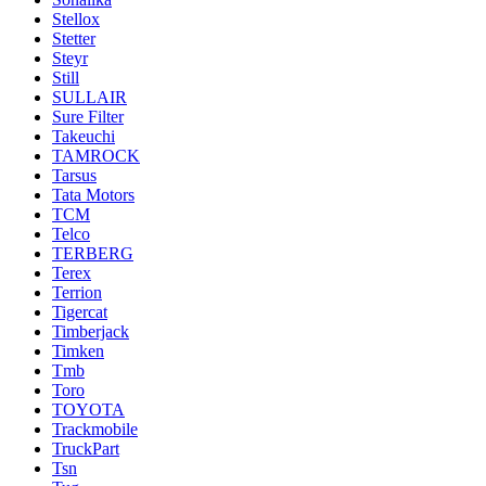
Stellox
Stetter
Steyr
Still
SULLAIR
Sure Filter
Takeuchi
TAMROCK
Tarsus
Tata Motors
TCM
Telco
TERBERG
Terex
Terrion
Tigercat
Timberjack
Timken
Tmb
Toro
TOYOTA
Trackmobile
TruckPart
Tsn