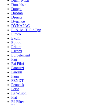
Ditch Witch
Donaldson
Dongil
Doosan
Dressta
Dynahoe
DYNAPAC
E. N. M. T. P. / Cpg
Eimco
Ekofil
Epiroc
Erkunt
Escorts
Euroelement
Fag
Fai Filtri
Fantuzzi
Faresin
Faun
FENDT
Fenwick
Fersa
Fg Wilson
Fiat
Fil Filter