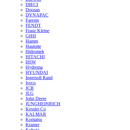
DIECI
Doosan
DYNAPAC
Faresin
FENDT
Franz Kleine
GHH
Hamm
Haulotte
Hidromek
HITACHI
HSW
Hydrema
HYUNDAI
Ingersoll Rand
Iveco
JCB
JLG
John Deere
JUNGHEINRICH
Kessler Co
KALMAR
Komatsu
Kramer
Kubota