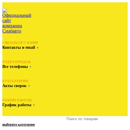
СВЯЗАТЬСЯ С НАМИ
Контакты и email
▼
ОТДЕЛ ПРОДАЖ
Все телефоны
▼
БУХГАЛТЕРИЯ
Акты сверок
▼
РЕЖИМ РАБОТЫ
График работы
▼
выберите категорию