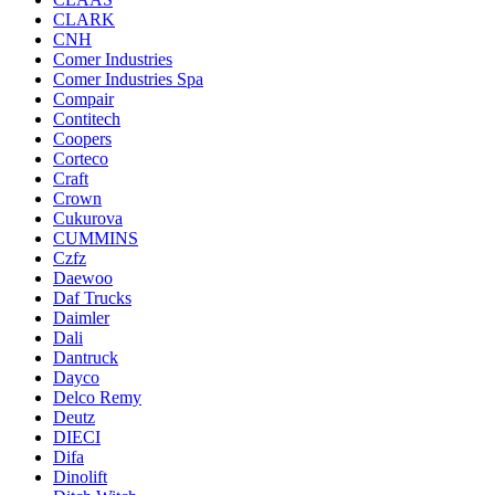
CLARK
CNH
Comer Industries
Comer Industries Spa
Compair
Contitech
Coopers
Corteco
Craft
Crown
Cukurova
CUMMINS
Czfz
Daewoo
Daf Trucks
Daimler
Dali
Dantruck
Dayco
Delco Remy
Deutz
DIECI
Difa
Dinolift