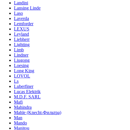
Landini
Lansing Linde
Laso
Laverda
Lemforder
LEXUS
Leyland
Liebherr
Lighting
Limb
Lindner
Liugong
Loesing
Long King
LOVOL
Ls
Luberfiner
Lucas Elektrik
M.D.F. SARL
Mafi
Mahindra
Mahle (Knecht-Фильтра)
Man
Mando
Manitou