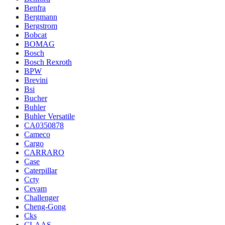
Benfra
Bergmann
Bergstrom
Bobcat
BOMAG
Bosch
Bosch Rexroth
BPW
Brevini
Bsi
Bucher
Buhler
Buhler Versatile
CA0350878
Cameco
Cargo
CARRARO
Case
Caterpillar
Ccty
Cevam
Challenger
Cheng-Gong
Cks
CLAAS