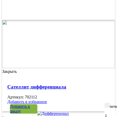
Закрыть
Сателлит дифференциала
Артикул: 702112
Добавить в избранное
Добавить к
Количе
заказу