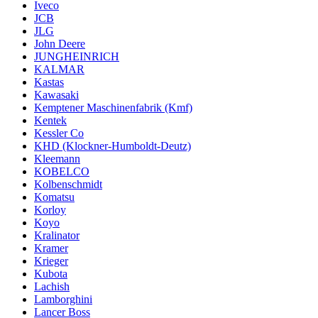
Iveco
JCB
JLG
John Deere
JUNGHEINRICH
KALMAR
Kastas
Kawasaki
Kemptener Maschinenfabrik (Kmf)
Kentek
Kessler Co
KHD (Klockner-Humboldt-Deutz)
Kleemann
KOBELCO
Kolbenschmidt
Komatsu
Korloy
Koyo
Kralinator
Kramer
Krieger
Kubota
Lachish
Lamborghini
Lancer Boss