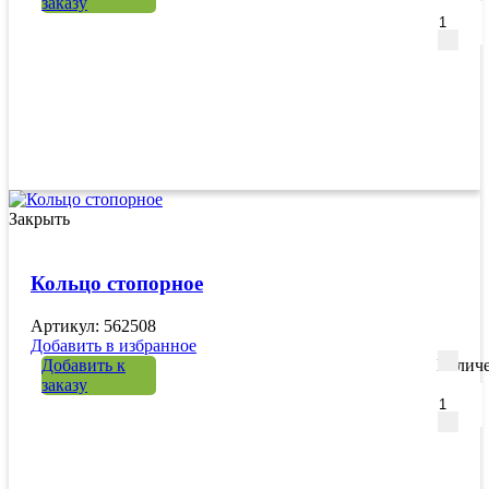
заказу
Закрыть
Кольцо стопорное
Артикул: 562508
Добавить в избранное
Добавить к
Количе
заказу