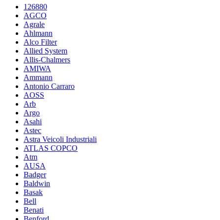
126880
AGCO
Agrale
Ahlmann
Alco Filter
Allied System
Allis-Chalmers
AMIWA
Ammann
Antonio Carraro
AOSS
Arb
Argo
Asahi
Astec
Astra Veicoli Industriali
ATLAS COPCO
Atm
AUSA
Badger
Baldwin
Basak
Bell
Benati
Benford