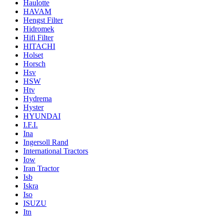
Haulotte
HAVAM
Hengst Filter
Hidromek
Hifi Filter
HITACHI
Holset
Horsch
Hsv
HSW
Htv
Hydrema
Hyster
HYUNDAI
I.F.I.
Ina
Ingersoll Rand
International Tractors
Iow
Iran Tractor
Isb
Iskra
Iso
ISUZU
Itn