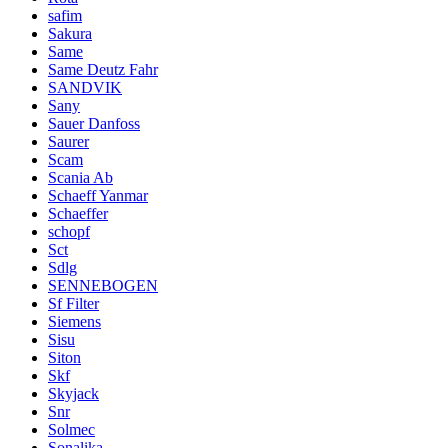
safim
Sakura
Same
Same Deutz Fahr
SANDVIK
Sany
Sauer Danfoss
Saurer
Scam
Scania Ab
Schaeff Yanmar
Schaeffer
schopf
Sct
Sdlg
SENNEBOGEN
Sf Filter
Siemens
Sisu
Siton
Skf
Skyjack
Snr
Solmec
Sonalika