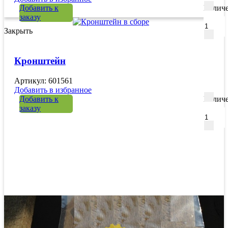
Добавить к
Количе
заказу
Закрыть
Кронштейн
Артикул: 601561
Добавить в избранное
Добавить к
Количе
заказу