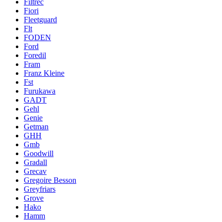
Filtrec
Fiori
Fleetguard
Flt
FODEN
Ford
Foredil
Fram
Franz Kleine
Fst
Furukawa
GADT
Gehl
Genie
Getman
GHH
Gmb
Goodwill
Gradall
Grecav
Gregoire Besson
Greyfriars
Grove
Hako
Hamm