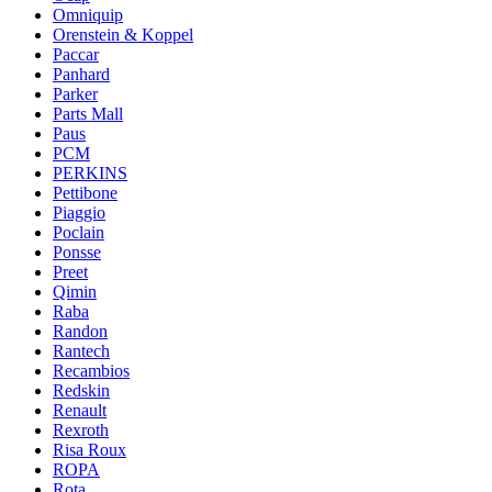
Omniquip
Orenstein & Koppel
Paccar
Panhard
Parker
Parts Mall
Paus
PCM
PERKINS
Pettibone
Piaggio
Poclain
Ponsse
Preet
Qimin
Raba
Randon
Rantech
Recambios
Redskin
Renault
Rexroth
Risa Roux
ROPA
Rota