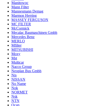
Manitowoc
Mann Filter
Mannesmann Demag
Marmon Herring
MASSEY FERGUSON
MC FILTER
McCormick
Mecalac Baumaschinen Gmbh
Mercedes Benz
MERLO
Mfilter
MITSUBISHI
Moxy
Mst
Multicar
Nacco Group
Neoplan Bus Gmbh
Nis
NISSAN
No Name
Nok
NORMET
Nsk
NTN
Ocap