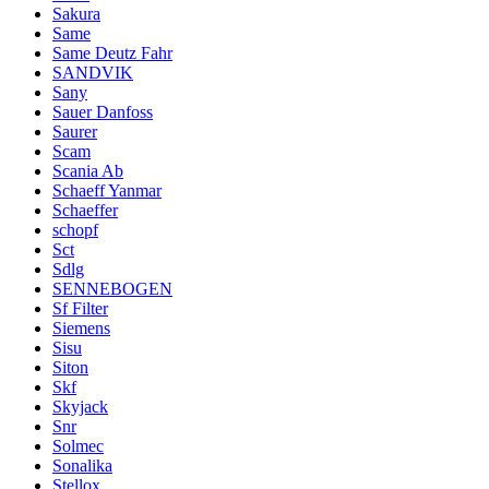
Sakura
Same
Same Deutz Fahr
SANDVIK
Sany
Sauer Danfoss
Saurer
Scam
Scania Ab
Schaeff Yanmar
Schaeffer
schopf
Sct
Sdlg
SENNEBOGEN
Sf Filter
Siemens
Sisu
Siton
Skf
Skyjack
Snr
Solmec
Sonalika
Stellox