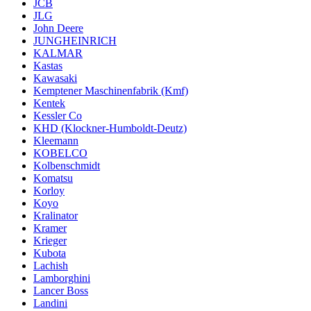
JCB
JLG
John Deere
JUNGHEINRICH
KALMAR
Kastas
Kawasaki
Kemptener Maschinenfabrik (Kmf)
Kentek
Kessler Co
KHD (Klockner-Humboldt-Deutz)
Kleemann
KOBELCO
Kolbenschmidt
Komatsu
Korloy
Koyo
Kralinator
Kramer
Krieger
Kubota
Lachish
Lamborghini
Lancer Boss
Landini