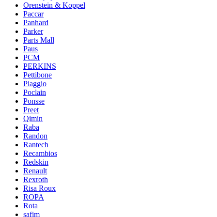
Orenstein & Koppel
Paccar
Panhard
Parker
Parts Mall
Paus
PCM
PERKINS
Pettibone
Piaggio
Poclain
Ponsse
Preet
Qimin
Raba
Randon
Rantech
Recambios
Redskin
Renault
Rexroth
Risa Roux
ROPA
Rota
safim