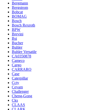
Bergmann
Bergstrom
Bobcat
BOMAG
Bosch
Bosch Rexroth
BPW
Brevini
Bsi
Bucher
Buhler
Buhler Versatile
CA0350878
Cameco
Cargo
CARRARO
Case
Caterpillar
Ccty
Cevam
Challenger
Cheng-Gong
Cks
CLAAS
CLARK