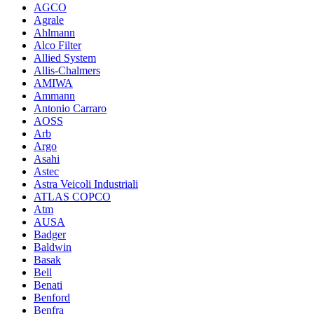
AGCO
Agrale
Ahlmann
Alco Filter
Allied System
Allis-Chalmers
AMIWA
Ammann
Antonio Carraro
AOSS
Arb
Argo
Asahi
Astec
Astra Veicoli Industriali
ATLAS COPCO
Atm
AUSA
Badger
Baldwin
Basak
Bell
Benati
Benford
Benfra