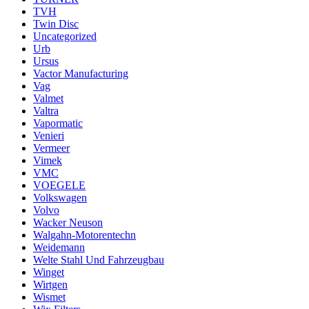
TVH
Twin Disc
Uncategorized
Urb
Ursus
Vactor Manufacturing
Vag
Valmet
Valtra
Vapormatic
Venieri
Vermeer
Vimek
VMC
VOEGELE
Volkswagen
Volvo
Wacker Neuson
Walgahn-Motorentechn
Weidemann
Welte Stahl Und Fahrzeugbau
Winget
Wirtgen
Wismet