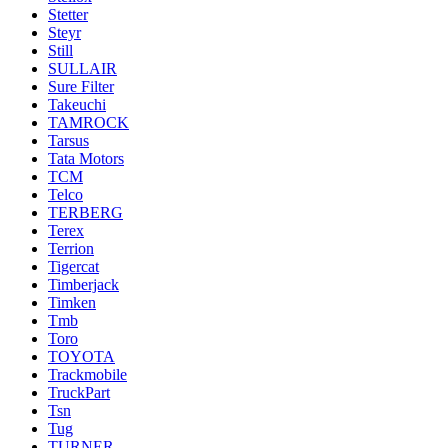
Stetter
Steyr
Still
SULLAIR
Sure Filter
Takeuchi
TAMROCK
Tarsus
Tata Motors
TCM
Telco
TERBERG
Terex
Terrion
Tigercat
Timberjack
Timken
Tmb
Toro
TOYOTA
Trackmobile
TruckPart
Tsn
Tug
TURNER