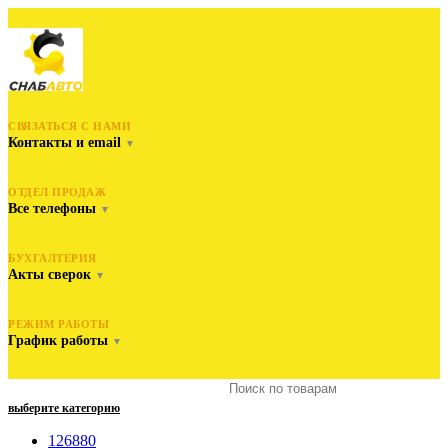
СВЯЗАТЬСЯ С НАМИ
Контакты и email
▼
ОТДЕЛ ПРОДАЖ
Все телефоны
▼
БУХГАЛТЕРИЯ
Акты сверок
▼
РЕЖИМ РАБОТЫ
График работы
▼
выберите категорию
126880