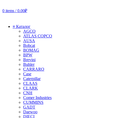
0
items
/
0.00
₽
≡ Каталог
AGCO
ATLAS COPCO
AUSA
Bobcat
BOMAG
BPW
Brevini
Buhler
CARRARO
Case
Caterpillar
CLAAS
CLARK
CNH
Comer Industries
CUMMINS
GADT
Daewoo
DIECI