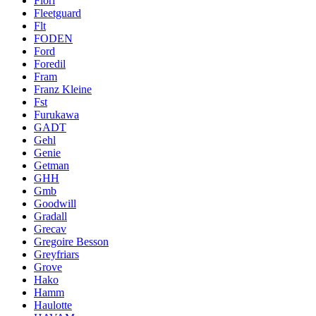
Fiori
Fleetguard
Flt
FODEN
Ford
Foredil
Fram
Franz Kleine
Fst
Furukawa
GADT
Gehl
Genie
Getman
GHH
Gmb
Goodwill
Gradall
Grecav
Gregoire Besson
Greyfriars
Grove
Hako
Hamm
Haulotte