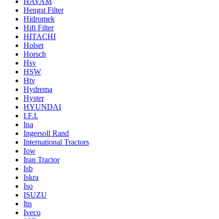
HAVAM
Hengst Filter
Hidromek
Hifi Filter
HITACHI
Holset
Horsch
Hsv
HSW
Htv
Hydrema
Hyster
HYUNDAI
I.F.I.
Ina
Ingersoll Rand
International Tractors
Iow
Iran Tractor
Isb
Iskra
Iso
ISUZU
Itn
Iveco