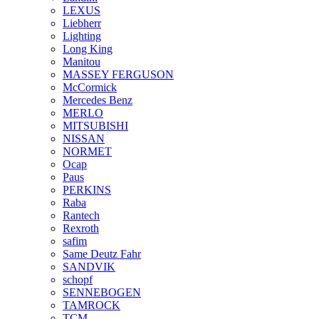
LEXUS
Liebherr
Lighting
Long King
Manitou
MASSEY FERGUSON
McCormick
Mercedes Benz
MERLO
MITSUBISHI
NISSAN
NORMET
Ocap
Paus
PERKINS
Raba
Rantech
Rexroth
safim
Same Deutz Fahr
SANDVIK
schopf
SENNEBOGEN
TAMROCK
TCM