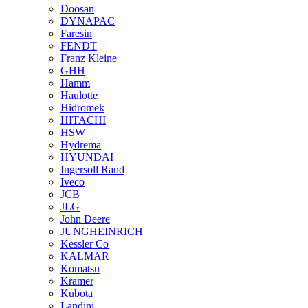
Doosan
DYNAPAC
Faresin
FENDT
Franz Kleine
GHH
Hamm
Haulotte
Hidromek
HITACHI
HSW
Hydrema
HYUNDAI
Ingersoll Rand
Iveco
JCB
JLG
John Deere
JUNGHEINRICH
Kessler Co
KALMAR
Komatsu
Kramer
Kubota
Landini