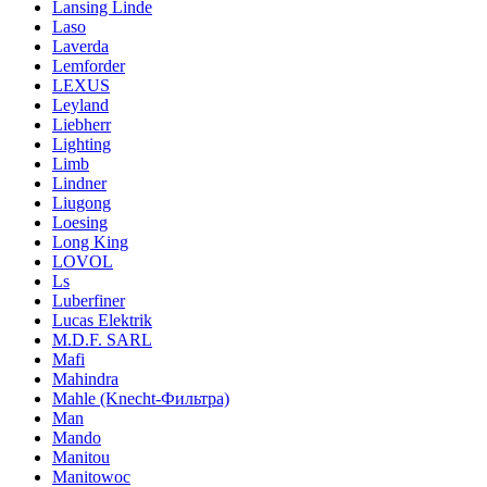
Lansing Linde
Laso
Laverda
Lemforder
LEXUS
Leyland
Liebherr
Lighting
Limb
Lindner
Liugong
Loesing
Long King
LOVOL
Ls
Luberfiner
Lucas Elektrik
M.D.F. SARL
Mafi
Mahindra
Mahle (Knecht-Фильтра)
Man
Mando
Manitou
Manitowoc