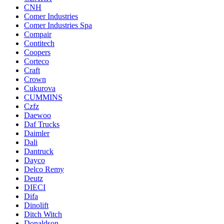
CNH
Comer Industries
Comer Industries Spa
Compair
Contitech
Coopers
Corteco
Craft
Crown
Cukurova
CUMMINS
Czfz
Daewoo
Daf Trucks
Daimler
Dali
Dantruck
Dayco
Delco Remy
Deutz
DIECI
Difa
Dinolift
Ditch Witch
Donaldson