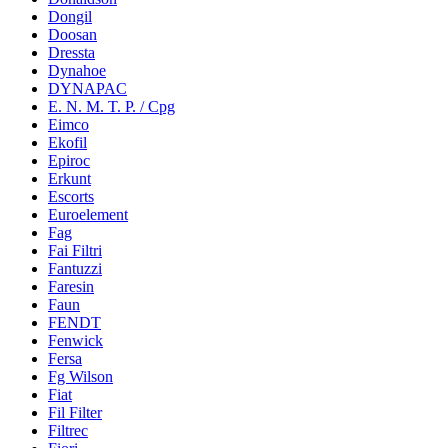
Dongil
Doosan
Dressta
Dynahoe
DYNAPAC
E. N. M. T. P. / Cpg
Eimco
Ekofil
Epiroc
Erkunt
Escorts
Euroelement
Fag
Fai Filtri
Fantuzzi
Faresin
Faun
FENDT
Fenwick
Fersa
Fg Wilson
Fiat
Fil Filter
Filtrec