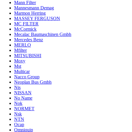
Mann Filter
Mannesmann Demag
Marmon Herring
MASSEY FERGUSON
MC FILTER
McCormick
Mecalac Baumaschinen Gmbh
Mercedes Benz
MERLO
Mfilter
MITSUBISHI
Moxy
Mst
Multicar
Nacco Group
Neoplan Bus Gmbh
Nis
NISSAN
No Name
Nok
NORMET
Nsk
NTN
Ocap
Omniquip