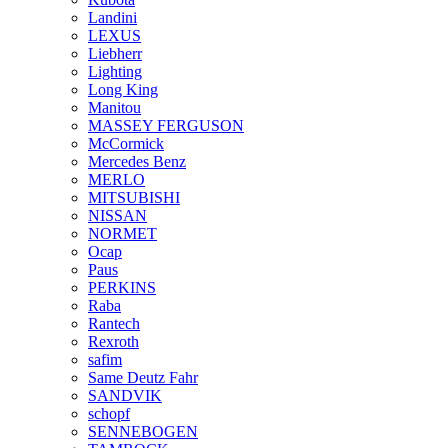
Landini
LEXUS
Liebherr
Lighting
Long King
Manitou
MASSEY FERGUSON
McCormick
Mercedes Benz
MERLO
MITSUBISHI
NISSAN
NORMET
Ocap
Paus
PERKINS
Raba
Rantech
Rexroth
safim
Same Deutz Fahr
SANDVIK
schopf
SENNEBOGEN