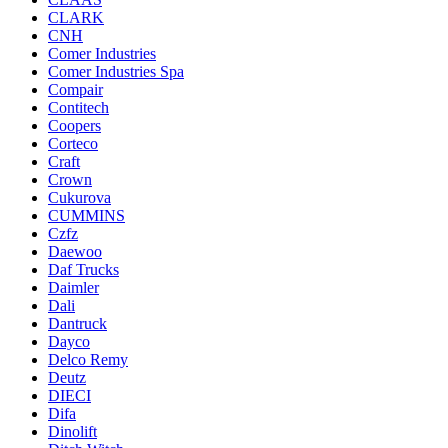
CLARK
CNH
Comer Industries
Comer Industries Spa
Compair
Contitech
Coopers
Corteco
Craft
Crown
Cukurova
CUMMINS
Czfz
Daewoo
Daf Trucks
Daimler
Dali
Dantruck
Dayco
Delco Remy
Deutz
DIECI
Difa
Dinolift