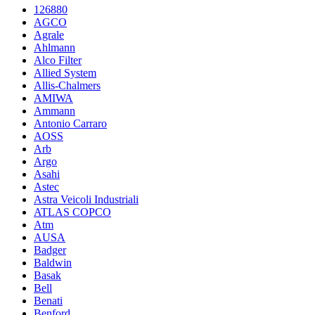
126880
AGCO
Agrale
Ahlmann
Alco Filter
Allied System
Allis-Chalmers
AMIWA
Ammann
Antonio Carraro
AOSS
Arb
Argo
Asahi
Astec
Astra Veicoli Industriali
ATLAS COPCO
Atm
AUSA
Badger
Baldwin
Basak
Bell
Benati
Benford