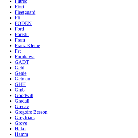
Filtrec
Fiori
Fleetguard
Flt
FODEN
Ford
Foredil
Fram
Franz Kleine
Fst
Furukawa
GADT
Gehl
Genie
Getman
GHH
Gmb
Goodwill
Gradall
Grecav
Gregoire Besson
Greyfriars
Grove
Hako
Hamm