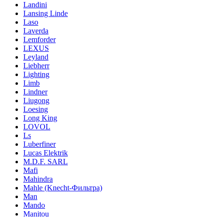
Landini
Lansing Linde
Laso
Laverda
Lemforder
LEXUS
Leyland
Liebherr
Lighting
Limb
Lindner
Liugong
Loesing
Long King
LOVOL
Ls
Luberfiner
Lucas Elektrik
M.D.F. SARL
Mafi
Mahindra
Mahle (Knecht-Фильтра)
Man
Mando
Manitou