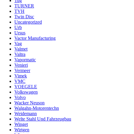
Tug
TURNER
TVH
Twin Disc
Uncategorized
Urb
Ursus
Vactor Manufacturing
Vag
Valmet
Valtra
Vapormatic
Venieri
Vermeer
Vimek
VMC
VOEGELE
Volkswagen
Volvo
Wacker Neuson
Walgahn-Motorentechn
Weidemann
Welte Stahl Und Fahrzeugbau
Winget
Wirtgen