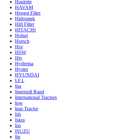
Haulotte
HAVAM
Hengst Filter
Hidromek
Hifi Filter
HITACHI
Holset
Horsch
Hsv
HSW
Htv
Hydrema
Hyster
HYUNDAI
I.F.I.
Ina
Ingersoll Rand
International Tractors
Iow
Iran Tractor
Isb
Iskra
Iso
ISUZU
Itn