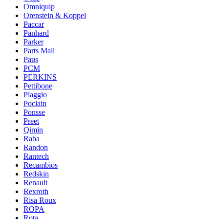
Omniquip
Orenstein & Koppel
Paccar
Panhard
Parker
Parts Mall
Paus
PCM
PERKINS
Pettibone
Piaggio
Poclain
Ponsse
Preet
Qimin
Raba
Randon
Rantech
Recambios
Redskin
Renault
Rexroth
Risa Roux
ROPA
Rota