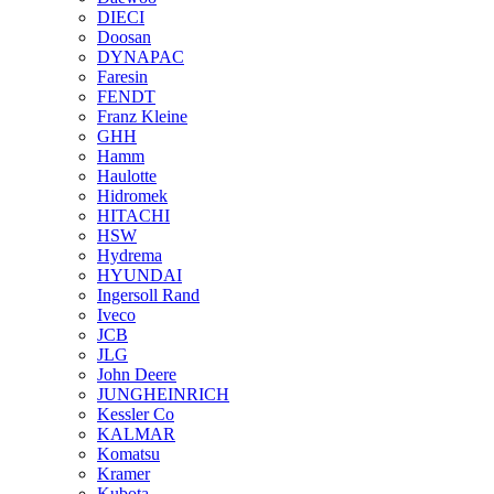
DIECI
Doosan
DYNAPAC
Faresin
FENDT
Franz Kleine
GHH
Hamm
Haulotte
Hidromek
HITACHI
HSW
Hydrema
HYUNDAI
Ingersoll Rand
Iveco
JCB
JLG
John Deere
JUNGHEINRICH
Kessler Co
KALMAR
Komatsu
Kramer
Kubota