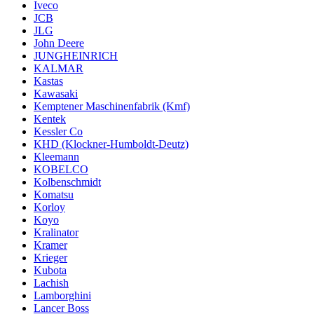
Iveco
JCB
JLG
John Deere
JUNGHEINRICH
KALMAR
Kastas
Kawasaki
Kemptener Maschinenfabrik (Kmf)
Kentek
Kessler Co
KHD (Klockner-Humboldt-Deutz)
Kleemann
KOBELCO
Kolbenschmidt
Komatsu
Korloy
Koyo
Kralinator
Kramer
Krieger
Kubota
Lachish
Lamborghini
Lancer Boss