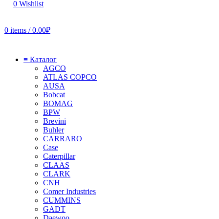
0
Wishlist
0
items
/
0.00
₽
≡ Каталог
AGCO
ATLAS COPCO
AUSA
Bobcat
BOMAG
BPW
Brevini
Buhler
CARRARO
Case
Caterpillar
CLAAS
CLARK
CNH
Comer Industries
CUMMINS
GADT
Daewoo