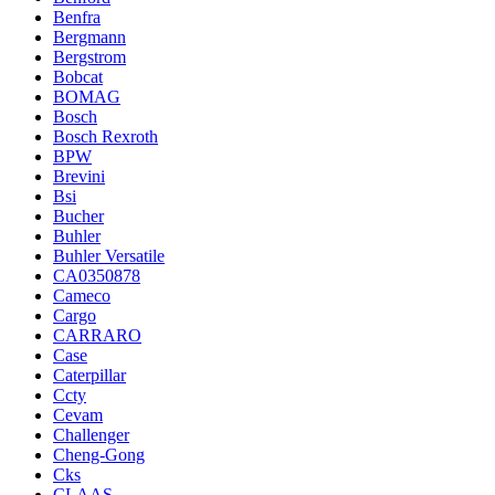
Benfra
Bergmann
Bergstrom
Bobcat
BOMAG
Bosch
Bosch Rexroth
BPW
Brevini
Bsi
Bucher
Buhler
Buhler Versatile
CA0350878
Cameco
Cargo
CARRARO
Case
Caterpillar
Ccty
Cevam
Challenger
Cheng-Gong
Cks
CLAAS