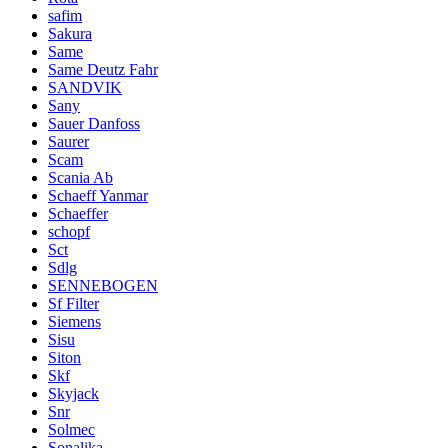
safim
Sakura
Same
Same Deutz Fahr
SANDVIK
Sany
Sauer Danfoss
Saurer
Scam
Scania Ab
Schaeff Yanmar
Schaeffer
schopf
Sct
Sdlg
SENNEBOGEN
Sf Filter
Siemens
Sisu
Siton
Skf
Skyjack
Snr
Solmec
Sonalika