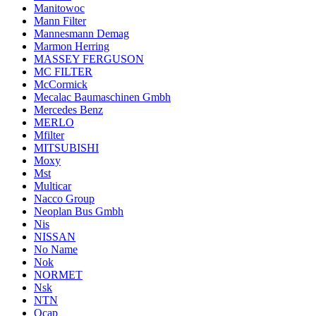
Manitowoc
Mann Filter
Mannesmann Demag
Marmon Herring
MASSEY FERGUSON
MC FILTER
McCormick
Mecalac Baumaschinen Gmbh
Mercedes Benz
MERLO
Mfilter
MITSUBISHI
Moxy
Mst
Multicar
Nacco Group
Neoplan Bus Gmbh
Nis
NISSAN
No Name
Nok
NORMET
Nsk
NTN
Ocap