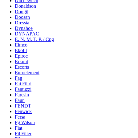
Ditch Witch
Donaldson
Dongil
Doosan
Dressta
Dynahoe
DYNAPAC
E. N. M. T. P. / Cpg
Eimco
Ekofil
Epiroc
Erkunt
Escorts
Euroelement
Fag
Fai Filtri
Fantuzzi
Faresin
Faun
FENDT
Fenwick
Fersa
Fg Wilson
Fiat
Fil Filter