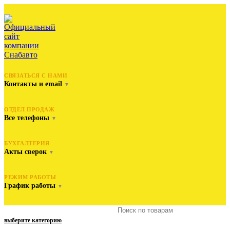
СВЯЗАТЬСЯ С НАМИ
Контакты и email
▼
ОТДЕЛ ПРОДАЖ
Все телефоны
▼
БУХГАЛТЕРИЯ
Акты сверок
▼
РЕЖИМ РАБОТЫ
График работы
▼
выберите категорию