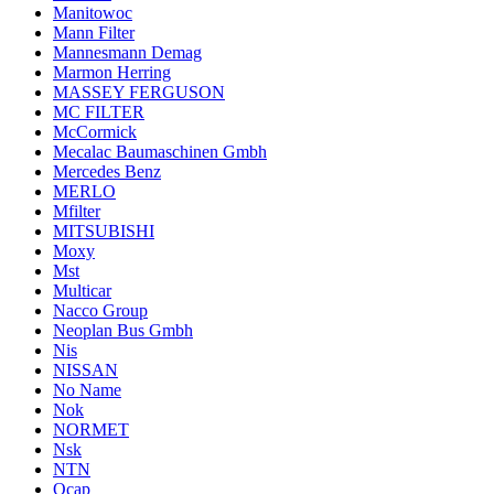
Manitowoc
Mann Filter
Mannesmann Demag
Marmon Herring
MASSEY FERGUSON
MC FILTER
McCormick
Mecalac Baumaschinen Gmbh
Mercedes Benz
MERLO
Mfilter
MITSUBISHI
Moxy
Mst
Multicar
Nacco Group
Neoplan Bus Gmbh
Nis
NISSAN
No Name
Nok
NORMET
Nsk
NTN
Ocap