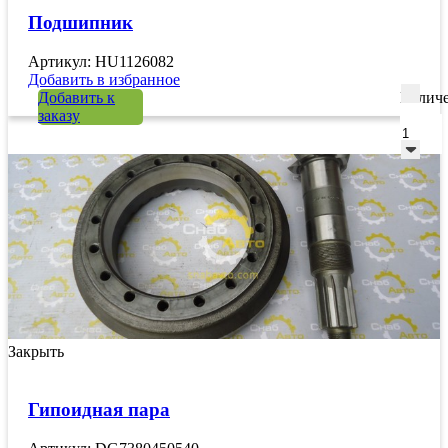
Подшипник
Артикул: HU1126082
Добавить в избранное
Добавить к
Количе
заказу
Закрыть
Гипоидная пара