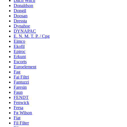
Ditch Witch
Donaldson
Dongil
Doosan
Dressta
Dynahoe
DYNAPAC
E. N. M. T. P. / Cpg
Eimco
Ekofil
Epiroc
Erkunt
Escorts
Euroelement
Fag
Fai Filtri
Fantuzzi
Faresin
Faun
FENDT
Fenwick
Fersa
Fg Wilson
Fiat
Fil Filter