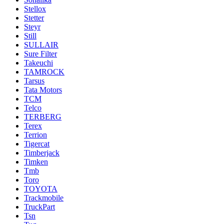
Stellox
Stetter
Steyr
Still
SULLAIR
Sure Filter
Takeuchi
TAMROCK
Tarsus
Tata Motors
TCM
Telco
TERBERG
Terex
Terrion
Tigercat
Timberjack
Timken
Tmb
Toro
TOYOTA
Trackmobile
TruckPart
Tsn