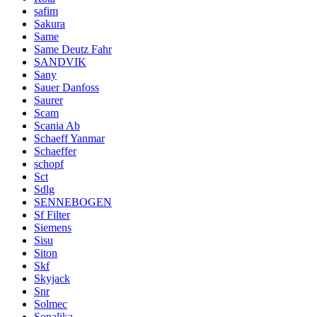
safim
Sakura
Same
Same Deutz Fahr
SANDVIK
Sany
Sauer Danfoss
Saurer
Scam
Scania Ab
Schaeff Yanmar
Schaeffer
schopf
Sct
Sdlg
SENNEBOGEN
Sf Filter
Siemens
Sisu
Siton
Skf
Skyjack
Snr
Solmec
Sonalika