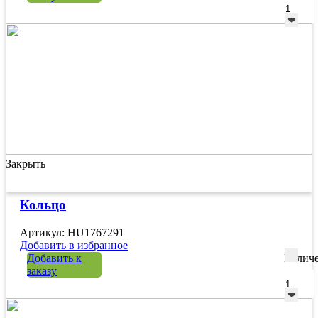
Закрыть
Кольцо
Артикул: HU1767291
Добавить в избранное
Добавить к
Количе
заказу