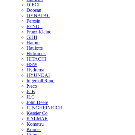
DIECI
Doosan
DYNAPAC
Faresin
FENDT
Franz Kleine
GHH
Hamm
Haulotte
Hidromek
HITACHI
HSW
Hydrema
HYUNDAI
Ingersoll Rand
Iveco
JCB
JLG
John Deere
JUNGHEINRICH
Kessler Co
KALMAR
Komatsu
Kramer
Kubota