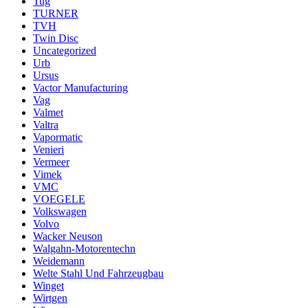
Tug
TURNER
TVH
Twin Disc
Uncategorized
Urb
Ursus
Vactor Manufacturing
Vag
Valmet
Valtra
Vapormatic
Venieri
Vermeer
Vimek
VMC
VOEGELE
Volkswagen
Volvo
Wacker Neuson
Walgahn-Motorentechn
Weidemann
Welte Stahl Und Fahrzeugbau
Winget
Wirtgen