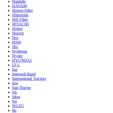
Haulotte
HAVAM
Hengst Filter
Hidromek
Hifi Filter
HITACHI
Holset
Horsch
Hsv
HSW
Htv
Hydrema
Hyster
HYUNDAI
I.F.I.
Ina
Ingersoll Rand
International Tractors
Iow
Iran Tractor
Isb
Iskra
Iso
ISUZU
Itn