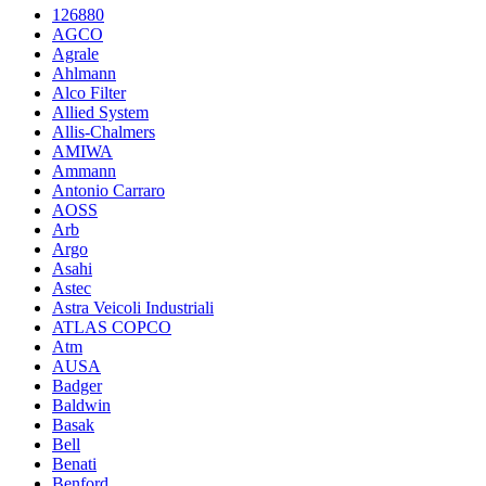
126880
AGCO
Agrale
Ahlmann
Alco Filter
Allied System
Allis-Chalmers
AMIWA
Ammann
Antonio Carraro
AOSS
Arb
Argo
Asahi
Astec
Astra Veicoli Industriali
ATLAS COPCO
Atm
AUSA
Badger
Baldwin
Basak
Bell
Benati
Benford