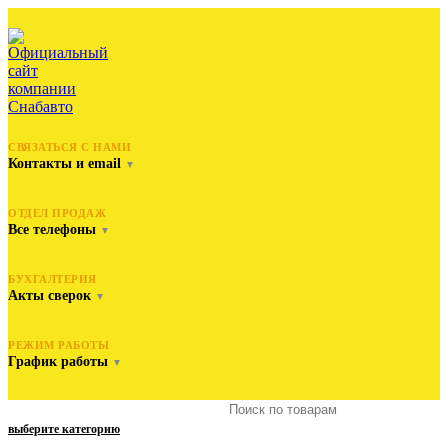
СВЯЗАТЬСЯ С НАМИ
Контакты и email
▼
ОТДЕЛ ПРОДАЖ
Все телефоны
▼
БУХГАЛТЕРИЯ
Акты сверок
▼
РЕЖИМ РАБОТЫ
График работы
▼
выберите категорию