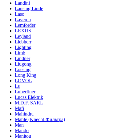
Landini
Lansing Linde
Laso
Laverda
Lemforder
LEXUS
Leyland
Liebherr
Lighting
Limb
Lindner
Liugong
Loesing
Long King
LOVOL
Ls
Luberfiner
Lucas Elektrik
M.D.F. SARL
Mafi
Mahindra
Mahle (Knecht-Фильтра)
Man
Mando
Manitou