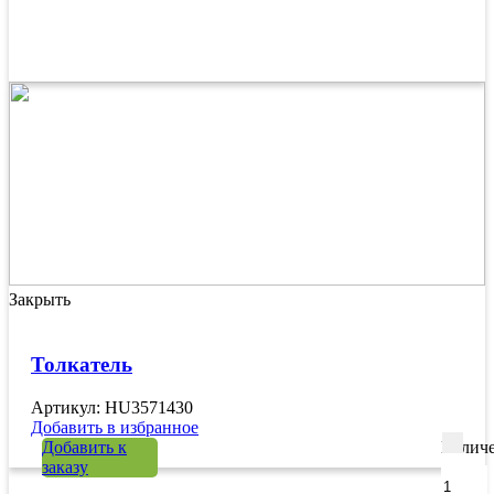
Закрыть
Толкатель
Артикул: HU3571430
Добавить в избранное
Добавить к
Количе
заказу