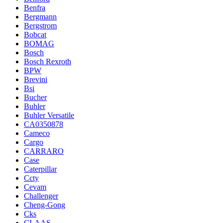
Benfra
Bergmann
Bergstrom
Bobcat
BOMAG
Bosch
Bosch Rexroth
BPW
Brevini
Bsi
Bucher
Buhler
Buhler Versatile
CA0350878
Cameco
Cargo
CARRARO
Case
Caterpillar
Ccty
Cevam
Challenger
Cheng-Gong
Cks
CLAAS