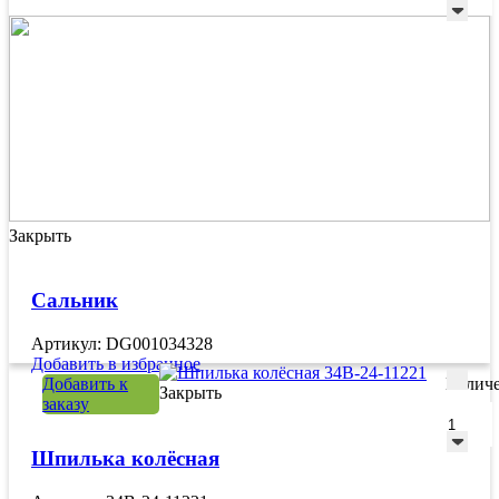
Закрыть
Сальник
Артикул: DG001034328
Добавить в избранное
Добавить к
Количе
Закрыть
заказу
Шпилька колёсная