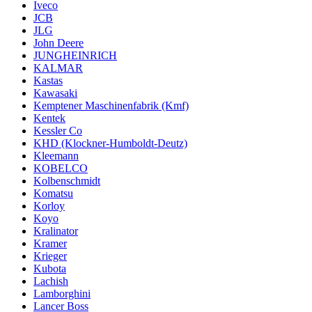
Iveco
JCB
JLG
John Deere
JUNGHEINRICH
KALMAR
Kastas
Kawasaki
Kemptener Maschinenfabrik (Kmf)
Kentek
Kessler Co
KHD (Klockner-Humboldt-Deutz)
Kleemann
KOBELCO
Kolbenschmidt
Komatsu
Korloy
Koyo
Kralinator
Kramer
Krieger
Kubota
Lachish
Lamborghini
Lancer Boss