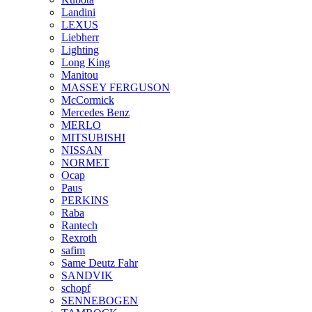
Landini
LEXUS
Liebherr
Lighting
Long King
Manitou
MASSEY FERGUSON
McCormick
Mercedes Benz
MERLO
MITSUBISHI
NISSAN
NORMET
Ocap
Paus
PERKINS
Raba
Rantech
Rexroth
safim
Same Deutz Fahr
SANDVIK
schopf
SENNEBOGEN