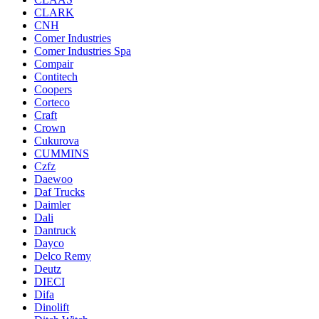
CLARK
CNH
Comer Industries
Comer Industries Spa
Compair
Contitech
Coopers
Corteco
Craft
Crown
Cukurova
CUMMINS
Czfz
Daewoo
Daf Trucks
Daimler
Dali
Dantruck
Dayco
Delco Remy
Deutz
DIECI
Difa
Dinolift