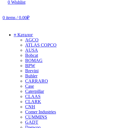
0
Wishlist
0
items
/
0.00
₽
≡ Каталог
AGCO
ATLAS COPCO
AUSA
Bobcat
BOMAG
BPW
Brevini
Buhler
CARRARO
Case
Caterpillar
CLAAS
CLARK
CNH
Comer Industries
CUMMINS
GADT
Daewoo