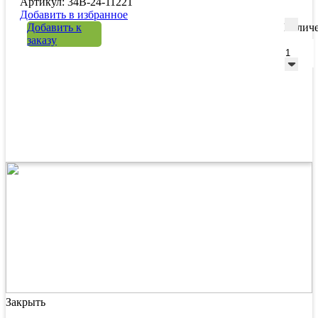
Артикул: 34B-24-11221
Добавить в избранное
Добавить к
Количе
заказу
Закрыть