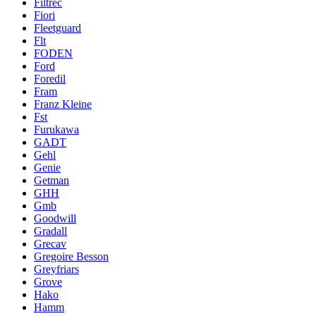
Filtrec
Fiori
Fleetguard
Flt
FODEN
Ford
Foredil
Fram
Franz Kleine
Fst
Furukawa
GADT
Gehl
Genie
Getman
GHH
Gmb
Goodwill
Gradall
Grecav
Gregoire Besson
Greyfriars
Grove
Hako
Hamm