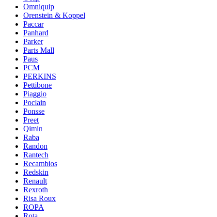
Omniquip
Orenstein & Koppel
Paccar
Panhard
Parker
Parts Mall
Paus
PCM
PERKINS
Pettibone
Piaggio
Poclain
Ponsse
Preet
Qimin
Raba
Randon
Rantech
Recambios
Redskin
Renault
Rexroth
Risa Roux
ROPA
Rota