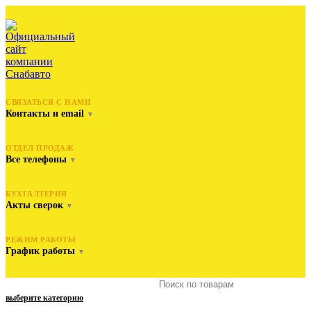
СВЯЗАТЬСЯ С НАМИ
Контакты и email
▼
ОТДЕЛ ПРОДАЖ
Все телефоны
▼
БУХГАЛТЕРИЯ
Акты сверок
▼
РЕЖИМ РАБОТЫ
График работы
▼
выберите категорию