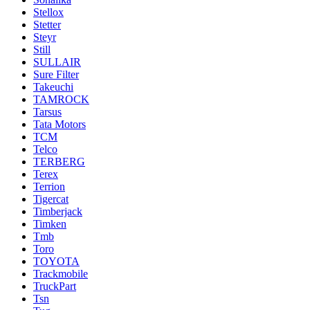
Stellox
Stetter
Steyr
Still
SULLAIR
Sure Filter
Takeuchi
TAMROCK
Tarsus
Tata Motors
TCM
Telco
TERBERG
Terex
Terrion
Tigercat
Timberjack
Timken
Tmb
Toro
TOYOTA
Trackmobile
TruckPart
Tsn