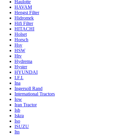
Haulotte
HAVAM
Hengst Filter
Hidromek
Hifi Filter
HITACHI
Holset
Horsch
Hsv
HSW
Htv
Hydrema
Hyster
HYUNDAI
I.F.I.
Ina
Ingersoll Rand
International Tractors
Iow
Iran Tractor
Isb
Iskra
Iso
ISUZU
Itn