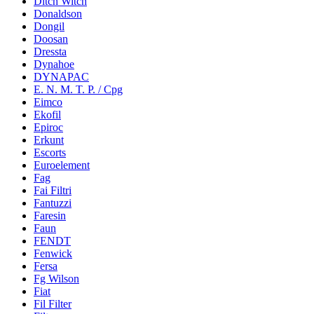
Ditch Witch
Donaldson
Dongil
Doosan
Dressta
Dynahoe
DYNAPAC
E. N. M. T. P. / Cpg
Eimco
Ekofil
Epiroc
Erkunt
Escorts
Euroelement
Fag
Fai Filtri
Fantuzzi
Faresin
Faun
FENDT
Fenwick
Fersa
Fg Wilson
Fiat
Fil Filter