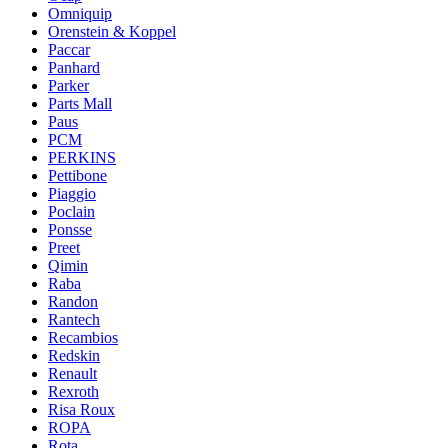
Omniquip
Orenstein & Koppel
Paccar
Panhard
Parker
Parts Mall
Paus
PCM
PERKINS
Pettibone
Piaggio
Poclain
Ponsse
Preet
Qimin
Raba
Randon
Rantech
Recambios
Redskin
Renault
Rexroth
Risa Roux
ROPA
Rota