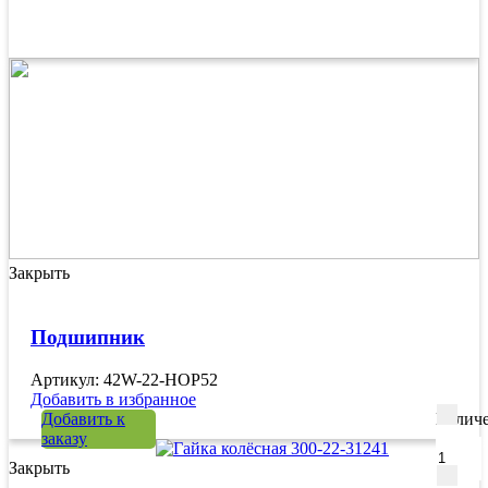
Закрыть
Подшипник
Артикул: 42W-22-HOP52
Добавить в избранное
Добавить к
Количе
заказу
Закрыть