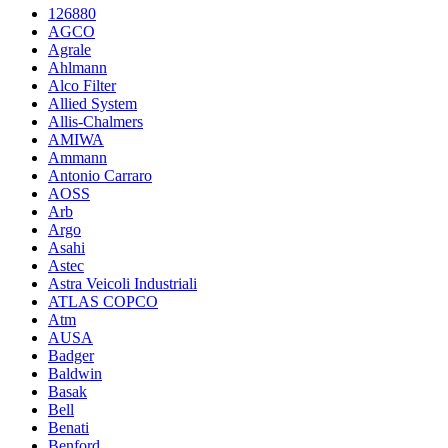
126880
AGCO
Agrale
Ahlmann
Alco Filter
Allied System
Allis-Chalmers
AMIWA
Ammann
Antonio Carraro
AOSS
Arb
Argo
Asahi
Astec
Astra Veicoli Industriali
ATLAS COPCO
Atm
AUSA
Badger
Baldwin
Basak
Bell
Benati
Benford