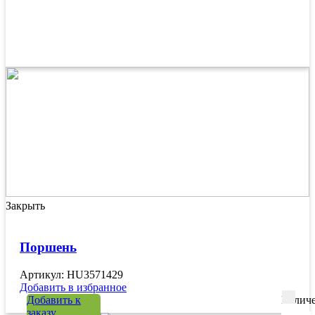
Закрыть
Поршень
Артикул: HU3571429
Добавить в избранное
Добавить к
Количе
заказу