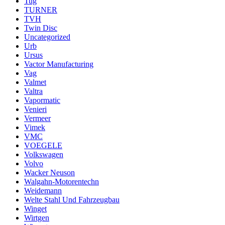
Tug
TURNER
TVH
Twin Disc
Uncategorized
Urb
Ursus
Vactor Manufacturing
Vag
Valmet
Valtra
Vapormatic
Venieri
Vermeer
Vimek
VMC
VOEGELE
Volkswagen
Volvo
Wacker Neuson
Walgahn-Motorentechn
Weidemann
Welte Stahl Und Fahrzeugbau
Winget
Wirtgen