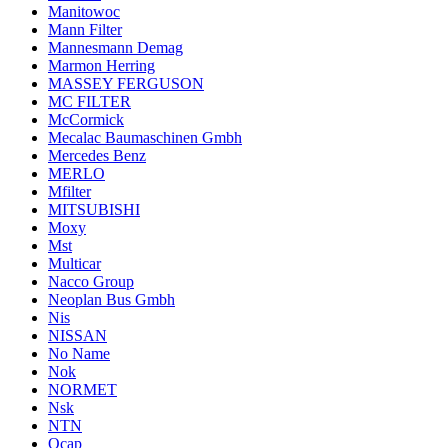
Manitowoc
Mann Filter
Mannesmann Demag
Marmon Herring
MASSEY FERGUSON
MC FILTER
McCormick
Mecalac Baumaschinen Gmbh
Mercedes Benz
MERLO
Mfilter
MITSUBISHI
Moxy
Mst
Multicar
Nacco Group
Neoplan Bus Gmbh
Nis
NISSAN
No Name
Nok
NORMET
Nsk
NTN
Ocap