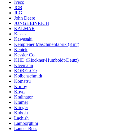
Iveco
JCB
JLG
John Deere
JUNGHEINRICH
KALMAR
Kastas
Kawasaki
Kemptener Maschinenfabrik (Kmf)
Kentek
Kessler Co
KHD (Klockner-Humboldt-Deutz)
Kleemann
KOBELCO
Kolbenschmidt
Komatsu
Korloy
Koyo
Kralinator
Kramer
Krieger
Kubota
Lachish
Lamborghini
Lancer Boss