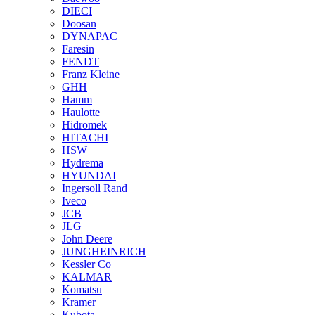
DIECI
Doosan
DYNAPAC
Faresin
FENDT
Franz Kleine
GHH
Hamm
Haulotte
Hidromek
HITACHI
HSW
Hydrema
HYUNDAI
Ingersoll Rand
Iveco
JCB
JLG
John Deere
JUNGHEINRICH
Kessler Co
KALMAR
Komatsu
Kramer
Kubota