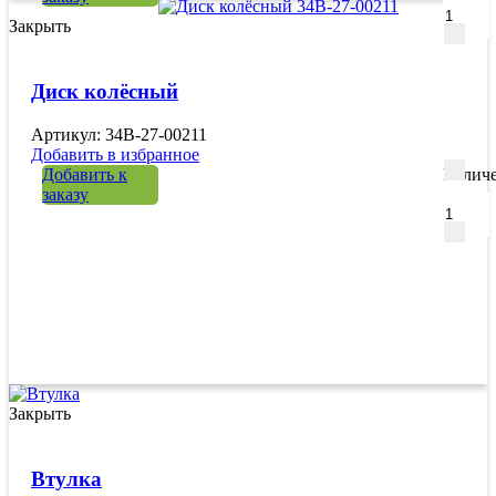
Закрыть
Диск колёсный
Артикул: 34B-27-00211
Добавить в избранное
Добавить к
Количе
заказу
Закрыть
Втулка