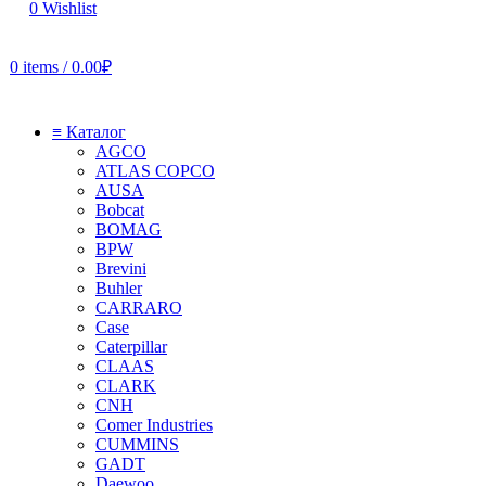
0
Wishlist
0
items
/
0.00
₽
≡ Каталог
AGCO
ATLAS COPCO
AUSA
Bobcat
BOMAG
BPW
Brevini
Buhler
CARRARO
Case
Caterpillar
CLAAS
CLARK
CNH
Comer Industries
CUMMINS
GADT
Daewoo