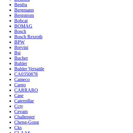
Benfra
Bergmann
Bergstrom
Bobcat
BOMAG
Bosch
Bosch Rexroth
BPW
Brevini
Bsi
Bucher
Buhler
Buhler Versatile
CA0350878
Cameco
Cargo
CARRARO
Case
Caterpillar
Ccty
Cevam
Challenger
Cheng-Gong
Cks
CLAAS