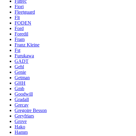
Filtrec
Fiori
Fleetguard
Flt
FODEN
Ford
Foredil
Fram
Franz Kleine
Fst
Furukawa
GADT
Gehl
Genie
Getman
GHH
Gmb
Goodwill
Gradall
Grecav
Gregoire Besson
Greyfriars
Grove
Hako
Hamm