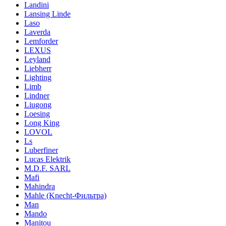
Landini
Lansing Linde
Laso
Laverda
Lemforder
LEXUS
Leyland
Liebherr
Lighting
Limb
Lindner
Liugong
Loesing
Long King
LOVOL
Ls
Luberfiner
Lucas Elektrik
M.D.F. SARL
Mafi
Mahindra
Mahle (Knecht-Фильтра)
Man
Mando
Manitou