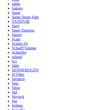
safim
Sakura
Same
Same Deutz Fahr
SANDVIK
Sany
Sauer Danfoss
Saurer
Scam
Scania Ab
Schaeff Yanmar
Schaeffer
schopf
Sct
Sdlg
SENNEBOGEN
Sf Filter
Siemens
Sisu
Siton
Skf
Skyjack
Snr
Solmec
Sonalika