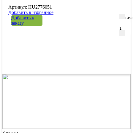
Артикул: HU2776051
Добавить в избранное
Добавить к
Количе
заказу
Закрыть