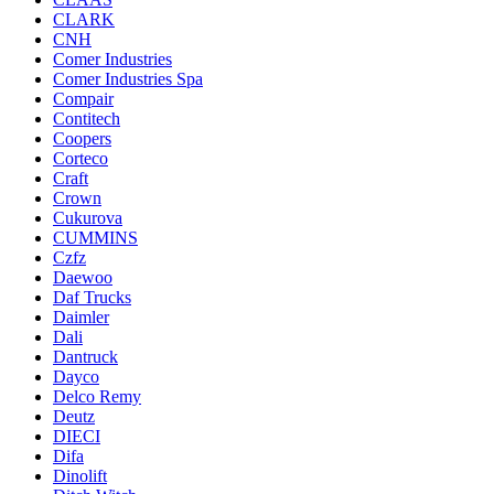
CLARK
CNH
Comer Industries
Comer Industries Spa
Compair
Contitech
Coopers
Corteco
Craft
Crown
Cukurova
CUMMINS
Czfz
Daewoo
Daf Trucks
Daimler
Dali
Dantruck
Dayco
Delco Remy
Deutz
DIECI
Difa
Dinolift