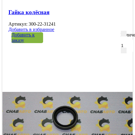
Гайка колёсная
Артикул: 300-22-31241
Добавить в избранное
Добавить к
Количе
заказу