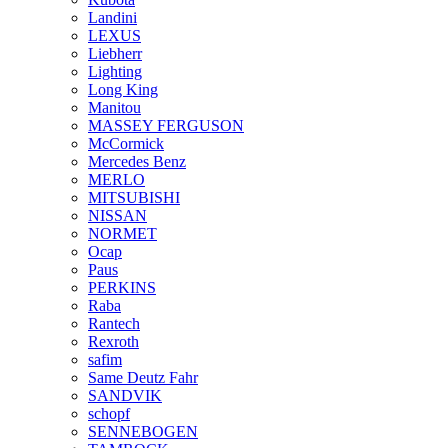
Landini
LEXUS
Liebherr
Lighting
Long King
Manitou
MASSEY FERGUSON
McCormick
Mercedes Benz
MERLO
MITSUBISHI
NISSAN
NORMET
Ocap
Paus
PERKINS
Raba
Rantech
Rexroth
safim
Same Deutz Fahr
SANDVIK
schopf
SENNEBOGEN