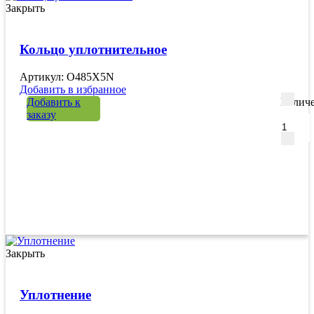
Закрыть
Кольцо уплотнительное
Артикул: O485X5N
Добавить в избранное
Добавить к
Количе
заказу
Закрыть
Уплотнение