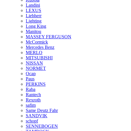
Landini
LEXUS
Liebherr
Lighting
Long King
Manitou
MASSEY FERGUSON
McCormick
Mercedes Benz
MERLO
MITSUBISHI
NISSAN
NORMET
Ocap
Paus
PERKINS
Raba
Rantech
Rexroth
safim
Same Deutz Fahr
SANDVIK
schopf
SENNEBOGEN