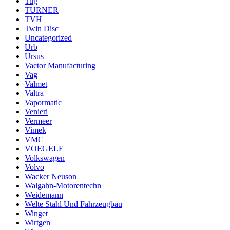
Tug
TURNER
TVH
Twin Disc
Uncategorized
Urb
Ursus
Vactor Manufacturing
Vag
Valmet
Valtra
Vapormatic
Venieri
Vermeer
Vimek
VMC
VOEGELE
Volkswagen
Volvo
Wacker Neuson
Walgahn-Motorentechn
Weidemann
Welte Stahl Und Fahrzeugbau
Winget
Wirtgen