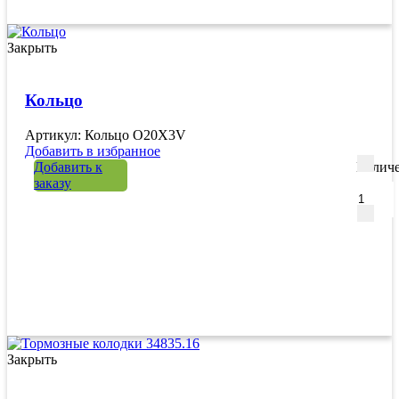
Закрыть
Кольцо
Артикул: Кольцо O20X3V
Добавить в избранное
Добавить к
Количе
заказу
Закрыть