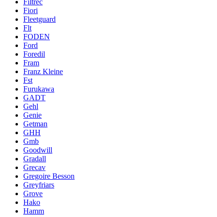
Filtrec
Fiori
Fleetguard
Flt
FODEN
Ford
Foredil
Fram
Franz Kleine
Fst
Furukawa
GADT
Gehl
Genie
Getman
GHH
Gmb
Goodwill
Gradall
Grecav
Gregoire Besson
Greyfriars
Grove
Hako
Hamm