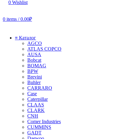
0
Wishlist
0
items
/
0.00
₽
≡ Каталог
AGCO
ATLAS COPCO
AUSA
Bobcat
BOMAG
BPW
Brevini
Buhler
CARRARO
Case
Caterpillar
CLAAS
CLARK
CNH
Comer Industries
CUMMINS
GADT
Daewoo