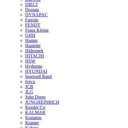
DIECI
Doosan
DYNAPAC
Faresin
FENDT
Franz Kleine
GHH
Hamm
Haulotte
Hidromek
HITACHI
HSW
Hydrema
HYUNDAI
Ingersoll Rand
Iveco
JCB
JLG
John Deere
JUNGHEINRICH
Kessler Co
KALMAR
Komatsu
Kramer
Kubota