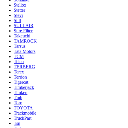
Stellox
Stetter
Steyr
Still
SULLAIR
Sure Filter
Takeuchi
TAMROCK
Tarsus
Tata Motors
TCM
Telco
TERBERG
Terex
Terrion
Tigercat
Timberjack
Timken
Tmb
Toro
TOYOTA
Trackmobile
TruckPart
Tsn