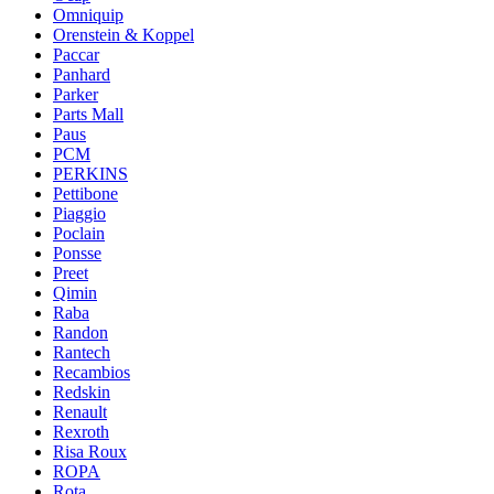
Omniquip
Orenstein & Koppel
Paccar
Panhard
Parker
Parts Mall
Paus
PCM
PERKINS
Pettibone
Piaggio
Poclain
Ponsse
Preet
Qimin
Raba
Randon
Rantech
Recambios
Redskin
Renault
Rexroth
Risa Roux
ROPA
Rota