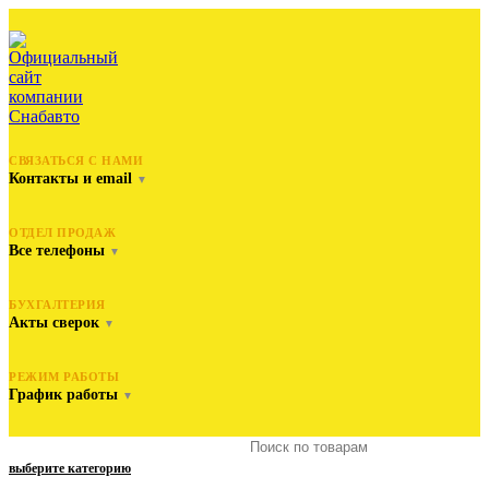
СВЯЗАТЬСЯ С НАМИ
Контакты и email
▼
ОТДЕЛ ПРОДАЖ
Все телефоны
▼
БУХГАЛТЕРИЯ
Акты сверок
▼
РЕЖИМ РАБОТЫ
График работы
▼
выберите категорию