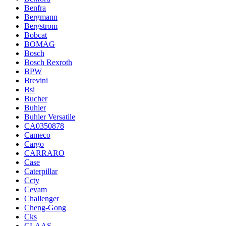
Benfra
Bergmann
Bergstrom
Bobcat
BOMAG
Bosch
Bosch Rexroth
BPW
Brevini
Bsi
Bucher
Buhler
Buhler Versatile
CA0350878
Cameco
Cargo
CARRARO
Case
Caterpillar
Ccty
Cevam
Challenger
Cheng-Gong
Cks
CLAAS