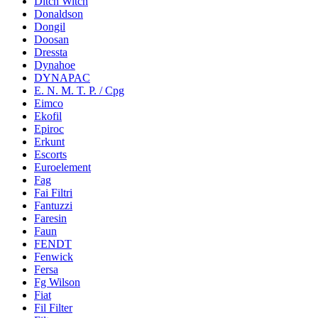
Ditch Witch
Donaldson
Dongil
Doosan
Dressta
Dynahoe
DYNAPAC
E. N. M. T. P. / Cpg
Eimco
Ekofil
Epiroc
Erkunt
Escorts
Euroelement
Fag
Fai Filtri
Fantuzzi
Faresin
Faun
FENDT
Fenwick
Fersa
Fg Wilson
Fiat
Fil Filter