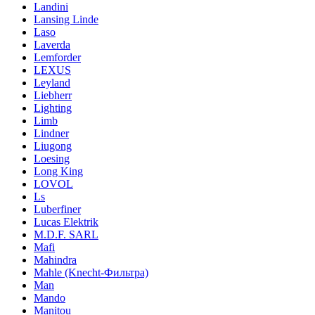
Landini
Lansing Linde
Laso
Laverda
Lemforder
LEXUS
Leyland
Liebherr
Lighting
Limb
Lindner
Liugong
Loesing
Long King
LOVOL
Ls
Luberfiner
Lucas Elektrik
M.D.F. SARL
Mafi
Mahindra
Mahle (Knecht-Фильтра)
Man
Mando
Manitou