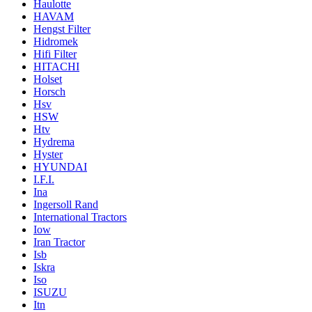
Haulotte
HAVAM
Hengst Filter
Hidromek
Hifi Filter
HITACHI
Holset
Horsch
Hsv
HSW
Htv
Hydrema
Hyster
HYUNDAI
I.F.I.
Ina
Ingersoll Rand
International Tractors
Iow
Iran Tractor
Isb
Iskra
Iso
ISUZU
Itn