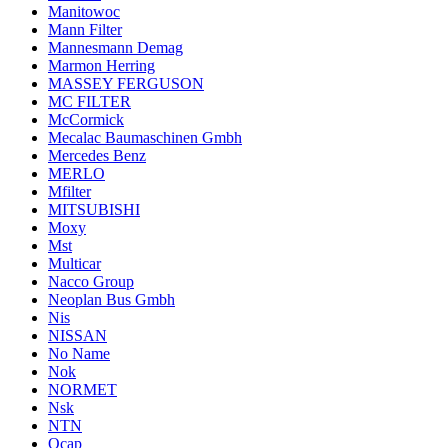
Manitowoc
Mann Filter
Mannesmann Demag
Marmon Herring
MASSEY FERGUSON
MC FILTER
McCormick
Mecalac Baumaschinen Gmbh
Mercedes Benz
MERLO
Mfilter
MITSUBISHI
Moxy
Mst
Multicar
Nacco Group
Neoplan Bus Gmbh
Nis
NISSAN
No Name
Nok
NORMET
Nsk
NTN
Ocap