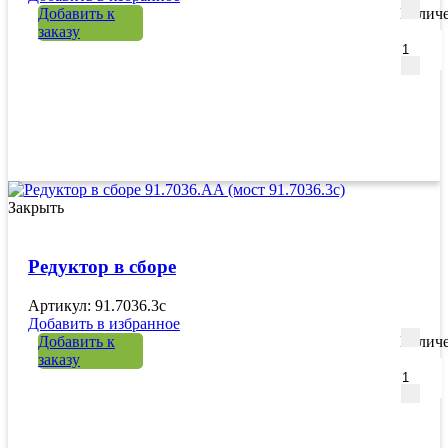
Добавить к
Количе
заказу
Закрыть
Редуктор в сборе
Артикул: 91.7036.3c
Добавить в избранное
Добавить к
Количе
заказу