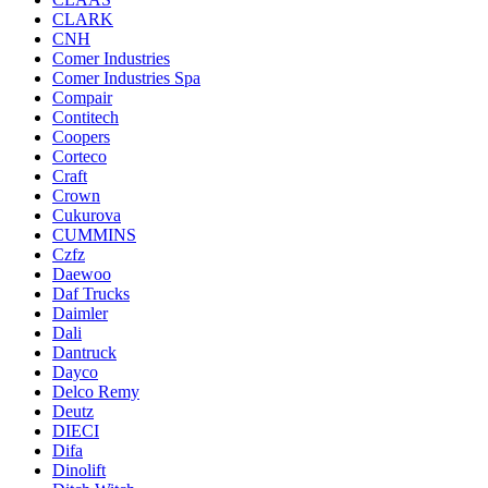
CLARK
CNH
Comer Industries
Comer Industries Spa
Compair
Contitech
Coopers
Corteco
Craft
Crown
Cukurova
CUMMINS
Czfz
Daewoo
Daf Trucks
Daimler
Dali
Dantruck
Dayco
Delco Remy
Deutz
DIECI
Difa
Dinolift