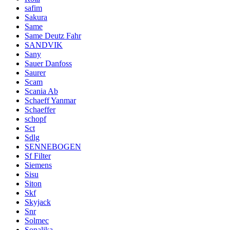
safim
Sakura
Same
Same Deutz Fahr
SANDVIK
Sany
Sauer Danfoss
Saurer
Scam
Scania Ab
Schaeff Yanmar
Schaeffer
schopf
Sct
Sdlg
SENNEBOGEN
Sf Filter
Siemens
Sisu
Siton
Skf
Skyjack
Snr
Solmec
Sonalika