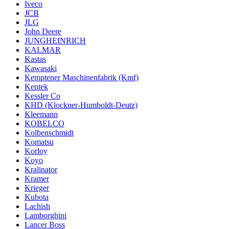
Iveco
JCB
JLG
John Deere
JUNGHEINRICH
KALMAR
Kastas
Kawasaki
Kemptener Maschinenfabrik (Kmf)
Kentek
Kessler Co
KHD (Klockner-Humboldt-Deutz)
Kleemann
KOBELCO
Kolbenschmidt
Komatsu
Korloy
Koyo
Kralinator
Kramer
Krieger
Kubota
Lachish
Lamborghini
Lancer Boss