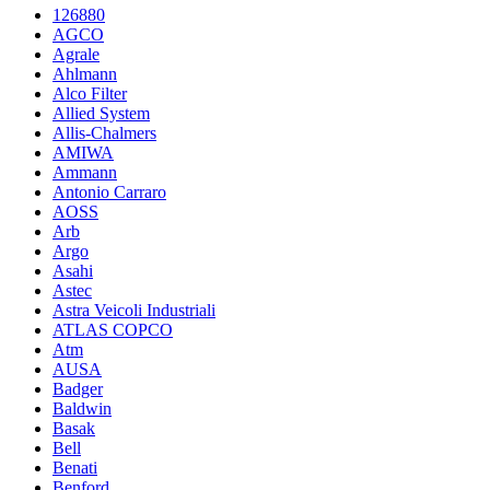
126880
AGCO
Agrale
Ahlmann
Alco Filter
Allied System
Allis-Chalmers
AMIWA
Ammann
Antonio Carraro
AOSS
Arb
Argo
Asahi
Astec
Astra Veicoli Industriali
ATLAS COPCO
Atm
AUSA
Badger
Baldwin
Basak
Bell
Benati
Benford