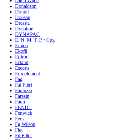
Ditch Witch
Donaldson
Dongil
Doosan
Dressta
Dynahoe
DYNAPAC
E. N. M. T. P. / Cpg
Eimco
Ekofil
Epiroc
Erkunt
Escorts
Euroelement
Fag
Fai Filtri
Fantuzzi
Faresin
Faun
FENDT
Fenwick
Fersa
Fg Wilson
Fiat
Fil Filter