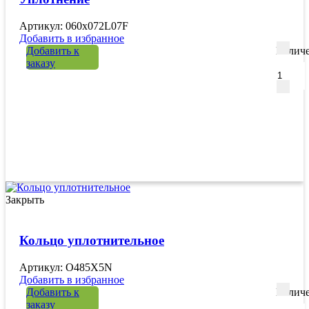
Артикул: 060х072L07F
Добавить в избранное
Добавить к
Количе
заказу
Закрыть
Кольцо уплотнительное
Артикул: O485X5N
Добавить в избранное
Добавить к
Количе
заказу