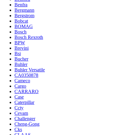
Benfra
Bergmann
Bergstrom
Bobcat
BOMAG
Bosch
Bosch Rexroth
BPW
Brevini
Bsi
Bucher
Buhler
Buhler Versatile
CA0350878
Cameco
Cargo
CARRARO
Case
Caterpillar
Ccty
Cevam
Challenger
Cheng-Gong
Cks
CLAAS