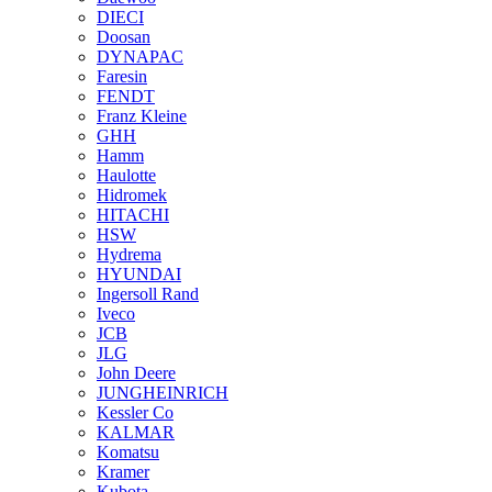
DIECI
Doosan
DYNAPAC
Faresin
FENDT
Franz Kleine
GHH
Hamm
Haulotte
Hidromek
HITACHI
HSW
Hydrema
HYUNDAI
Ingersoll Rand
Iveco
JCB
JLG
John Deere
JUNGHEINRICH
Kessler Co
KALMAR
Komatsu
Kramer
Kubota