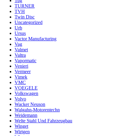
Tug
TURNER
TVH
Twin Disc
Uncategorized
Urb
Ursus
Vactor Manufacturing
Vag
Valmet
Valtra
Vapormatic
Venieri
Vermeer
Vimek
VMC
VOEGELE
Volkswagen
Volvo
Wacker Neuson
Walgahn-Motorentechn
Weidemann
Welte Stahl Und Fahrzeugbau
Winget
Wirtgen