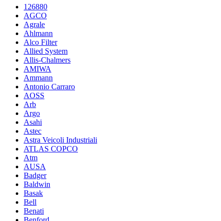
126880
AGCO
Agrale
Ahlmann
Alco Filter
Allied System
Allis-Chalmers
AMIWA
Ammann
Antonio Carraro
AOSS
Arb
Argo
Asahi
Astec
Astra Veicoli Industriali
ATLAS COPCO
Atm
AUSA
Badger
Baldwin
Basak
Bell
Benati
Benford