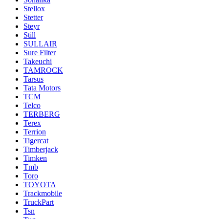
Stellox
Stetter
Steyr
Still
SULLAIR
Sure Filter
Takeuchi
TAMROCK
Tarsus
Tata Motors
TCM
Telco
TERBERG
Terex
Terrion
Tigercat
Timberjack
Timken
Tmb
Toro
TOYOTA
Trackmobile
TruckPart
Tsn