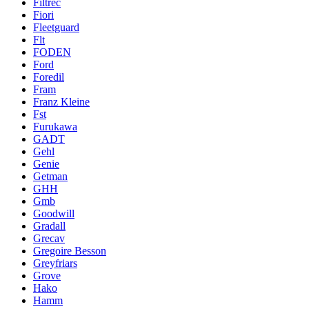
Filtrec
Fiori
Fleetguard
Flt
FODEN
Ford
Foredil
Fram
Franz Kleine
Fst
Furukawa
GADT
Gehl
Genie
Getman
GHH
Gmb
Goodwill
Gradall
Grecav
Gregoire Besson
Greyfriars
Grove
Hako
Hamm