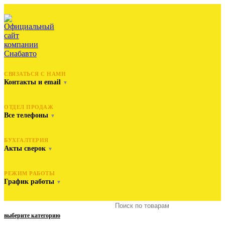
СВЯЗАТЬСЯ С НАМИ
Контакты и email
▼
ОТДЕЛ ПРОДАЖ
Все телефоны
▼
БУХГАЛТЕРИЯ
Акты сверок
▼
РЕЖИМ РАБОТЫ
График работы
▼
выберите категорию