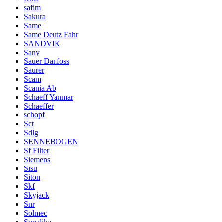
safim
Sakura
Same
Same Deutz Fahr
SANDVIK
Sany
Sauer Danfoss
Saurer
Scam
Scania Ab
Schaeff Yanmar
Schaeffer
schopf
Sct
Sdlg
SENNEBOGEN
Sf Filter
Siemens
Sisu
Siton
Skf
Skyjack
Snr
Solmec
Sonalika