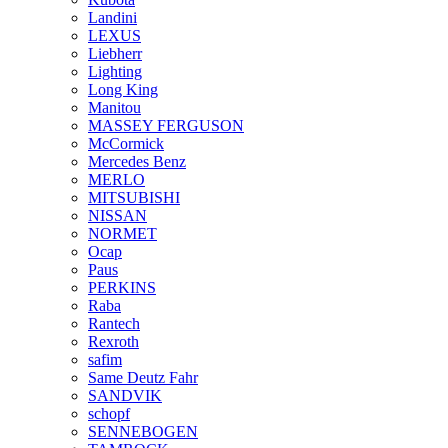
Landini
LEXUS
Liebherr
Lighting
Long King
Manitou
MASSEY FERGUSON
McCormick
Mercedes Benz
MERLO
MITSUBISHI
NISSAN
NORMET
Ocap
Paus
PERKINS
Raba
Rantech
Rexroth
safim
Same Deutz Fahr
SANDVIK
schopf
SENNEBOGEN