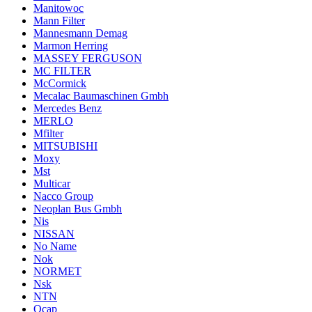
Manitowoc
Mann Filter
Mannesmann Demag
Marmon Herring
MASSEY FERGUSON
MC FILTER
McCormick
Mecalac Baumaschinen Gmbh
Mercedes Benz
MERLO
Mfilter
MITSUBISHI
Moxy
Mst
Multicar
Nacco Group
Neoplan Bus Gmbh
Nis
NISSAN
No Name
Nok
NORMET
Nsk
NTN
Ocap