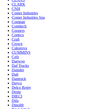
CLARK
CNH
Comer Industries
Comer Industries Spa
Compair
Contitech
Coopers
Corteco
Craft
Crown
Cukurova
CUMMINS
Czfz
Daewoo
Daf Trucks
Daimler
Dali
Dantruck
Dayco
Delco Remy
Deutz
DIECI
Difa
Dinolift