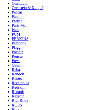
Omniquip
Orenstein & Koppel
Paccar
Panhard
Parker
Parts Mall
Paus
PCM
PERKINS
Pettibone
Piaggio
Poclain
Ponsse
Preet
Qimin
Raba
Randon
Rantech
Recambios
Redskin
Renault
Rexroth
Risa Roux
ROPA
Rota