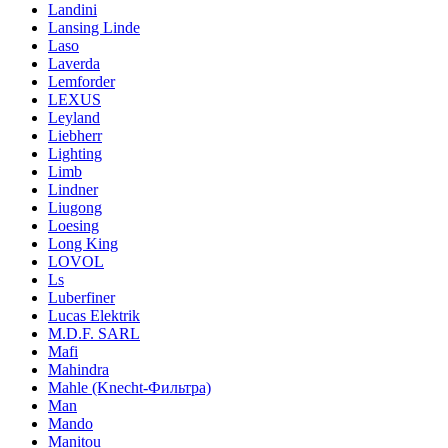
Landini
Lansing Linde
Laso
Laverda
Lemforder
LEXUS
Leyland
Liebherr
Lighting
Limb
Lindner
Liugong
Loesing
Long King
LOVOL
Ls
Luberfiner
Lucas Elektrik
M.D.F. SARL
Mafi
Mahindra
Mahle (Knecht-Фильтра)
Man
Mando
Manitou