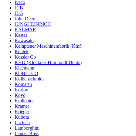
Iveco
JCB
JLG
John Deere
JUNGHEINRICH
KALMAR
Kastas
Kawasaki
Kemptener Maschinenfabrik (Kmf)
Kentek
Kessler Co
KHD (Klockner-Humboldt-Deutz)
Kleemann
KOBELCO
Kolbenschmidt
Komatsu
Korloy
Koyo
Kralinator
Kramer
Krieger
Kubota
Lachish
Lamborghini
Lancer Boss