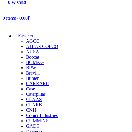
0
Wishlist
0
items
/
0.00
₽
≡ Каталог
AGCO
ATLAS COPCO
AUSA
Bobcat
BOMAG
BPW
Brevini
Buhler
CARRARO
Case
Caterpillar
CLAAS
CLARK
CNH
Comer Industries
CUMMINS
GADT
Daewoo