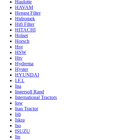
Haulotte
HAVAM
Hengst Filter
Hidromek
Hifi Filter
HITACHI
Holset
Horsch
Hsv
HSW
Htv
Hydrema
Hyster
HYUNDAI
I.F.I.
Ina
Ingersoll Rand
International Tractors
Iow
Iran Tractor
Isb
Iskra
Iso
ISUZU
Itn