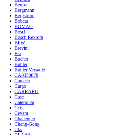
Benfra
Bergmann
Bergstrom
Bobcat
BOMAG
Bosch
Bosch Rexroth
BPW
Brevini
Bsi
Bucher
Buhler
Buhler Versatile
CA0350878
Cameco
Cargo
CARRARO
Case
Caterpillar
Ccty
Cevam
Challenger
Cheng-Gong
Cks
CLAAS