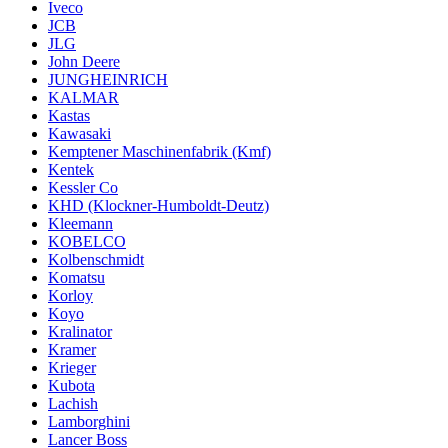
Iveco
JCB
JLG
John Deere
JUNGHEINRICH
KALMAR
Kastas
Kawasaki
Kemptener Maschinenfabrik (Kmf)
Kentek
Kessler Co
KHD (Klockner-Humboldt-Deutz)
Kleemann
KOBELCO
Kolbenschmidt
Komatsu
Korloy
Koyo
Kralinator
Kramer
Krieger
Kubota
Lachish
Lamborghini
Lancer Boss