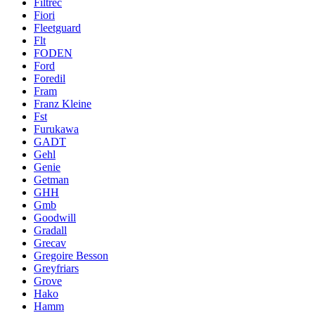
Filtrec
Fiori
Fleetguard
Flt
FODEN
Ford
Foredil
Fram
Franz Kleine
Fst
Furukawa
GADT
Gehl
Genie
Getman
GHH
Gmb
Goodwill
Gradall
Grecav
Gregoire Besson
Greyfriars
Grove
Hako
Hamm