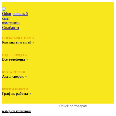
СВЯЗАТЬСЯ С НАМИ
Контакты и email
▼
ОТДЕЛ ПРОДАЖ
Все телефоны
▼
БУХГАЛТЕРИЯ
Акты сверок
▼
РЕЖИМ РАБОТЫ
График работы
▼
выберите категорию