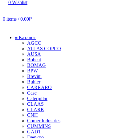
0
Wishlist
0
items
/
0.00
₽
≡ Каталог
AGCO
ATLAS COPCO
AUSA
Bobcat
BOMAG
BPW
Brevini
Buhler
CARRARO
Case
Caterpillar
CLAAS
CLARK
CNH
Comer Industries
CUMMINS
GADT
Daewoo