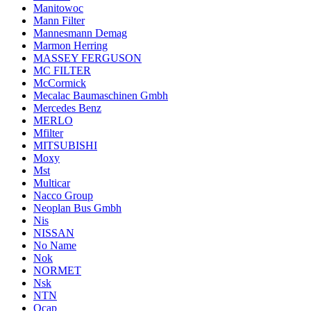
Manitowoc
Mann Filter
Mannesmann Demag
Marmon Herring
MASSEY FERGUSON
MC FILTER
McCormick
Mecalac Baumaschinen Gmbh
Mercedes Benz
MERLO
Mfilter
MITSUBISHI
Moxy
Mst
Multicar
Nacco Group
Neoplan Bus Gmbh
Nis
NISSAN
No Name
Nok
NORMET
Nsk
NTN
Ocap