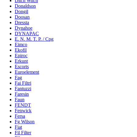
Ditch Witch
Donaldson
Dongil
Doosan
Dressta
Dynahoe
DYNAPAC
E. N. M. T. P. / Cpg
Eimco
Ekofil
Epiroc
Erkunt
Escorts
Euroelement
Fag
Fai Filtri
Fantuzzi
Faresin
Faun
FENDT
Fenwick
Fersa
Fg Wilson
Fiat
Fil Filter