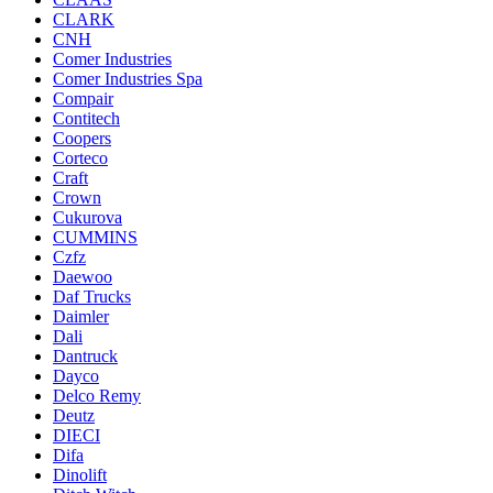
CLARK
CNH
Comer Industries
Comer Industries Spa
Compair
Contitech
Coopers
Corteco
Craft
Crown
Cukurova
CUMMINS
Czfz
Daewoo
Daf Trucks
Daimler
Dali
Dantruck
Dayco
Delco Remy
Deutz
DIECI
Difa
Dinolift