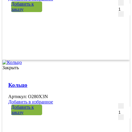
Количе
Добавить к
заказу
Закрыть
Кольцо
Артикул: O280X3N
Добавить в избранное
Количе
Добавить к
заказу