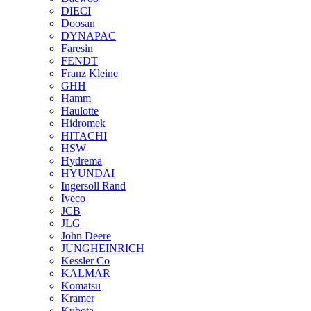
DIECI
Doosan
DYNAPAC
Faresin
FENDT
Franz Kleine
GHH
Hamm
Haulotte
Hidromek
HITACHI
HSW
Hydrema
HYUNDAI
Ingersoll Rand
Iveco
JCB
JLG
John Deere
JUNGHEINRICH
Kessler Co
KALMAR
Komatsu
Kramer
Kubota