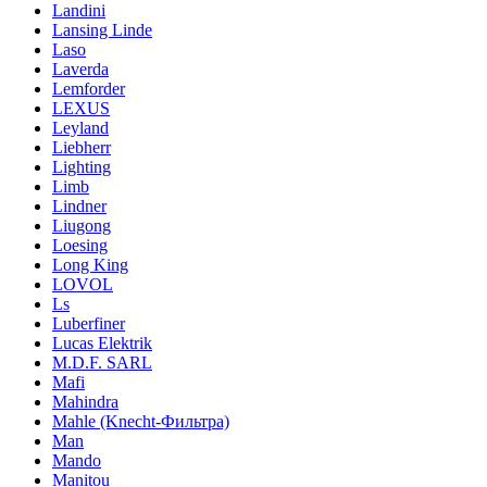
Landini
Lansing Linde
Laso
Laverda
Lemforder
LEXUS
Leyland
Liebherr
Lighting
Limb
Lindner
Liugong
Loesing
Long King
LOVOL
Ls
Luberfiner
Lucas Elektrik
M.D.F. SARL
Mafi
Mahindra
Mahle (Knecht-Фильтра)
Man
Mando
Manitou