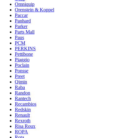
Omniquip
Orenstein & Koppel
Paccar
Panhard
Parker
Parts Mall
Paus
PCM
PERKINS
Pettibone
Piaggio
Poclain
Ponsse
Preet
Qimin
Raba
Randon
Rantech
Recambios
Redskin
Renault
Rexroth
Risa Roux
ROPA
Rota