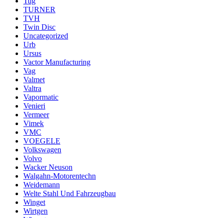
Tug
TURNER
TVH
Twin Disc
Uncategorized
Urb
Ursus
Vactor Manufacturing
Vag
Valmet
Valtra
Vapormatic
Venieri
Vermeer
Vimek
VMC
VOEGELE
Volkswagen
Volvo
Wacker Neuson
Walgahn-Motorentechn
Weidemann
Welte Stahl Und Fahrzeugbau
Winget
Wirtgen