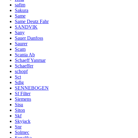
safim
Sakura
Same
Same Deutz Fahr
SANDVIK
Sany
Sauer Danfoss
Saurer
Scam
Scania Ab
Schaeff Yanmar
Schaeffer
schopf
Sct
Sdlg
SENNEBOGEN
Sf Filter
Siemens
Sisu
Siton
Skf
Skyjack
Snr
Solmec
Sonalika