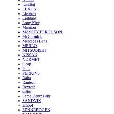
Landini
LEXUS
Liebherr
Lighting
Long King
Manitou
MASSEY FERGUSON
McCormick
Mercedes Benz
MERLO
MITSUBISHI
NISSAN
NORMET
Ocap
Paus
PERKINS
Raba
Rantech
Rexroth
safim
Same Deutz Fahr
SANDVIK
schopf
SENNEBOGEN