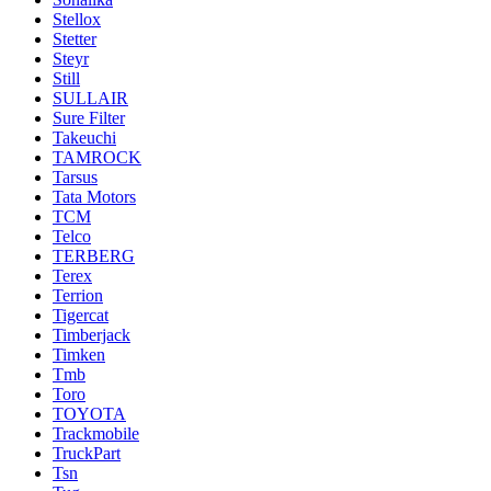
Stellox
Stetter
Steyr
Still
SULLAIR
Sure Filter
Takeuchi
TAMROCK
Tarsus
Tata Motors
TCM
Telco
TERBERG
Terex
Terrion
Tigercat
Timberjack
Timken
Tmb
Toro
TOYOTA
Trackmobile
TruckPart
Tsn