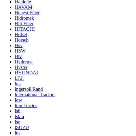
Haulotte
HAVAM
Hengst Filter
Hidromek
Hifi Filter
HITACHI
Holset
Horsch
Hsv
HSW
Htv
Hydrema
Hyster
HYUNDAI
I.F.I.
Ina
Ingersoll Rand
International Tractors
Iow
Iran Tractor
Isb
Iskra
Iso
ISUZU
Itn