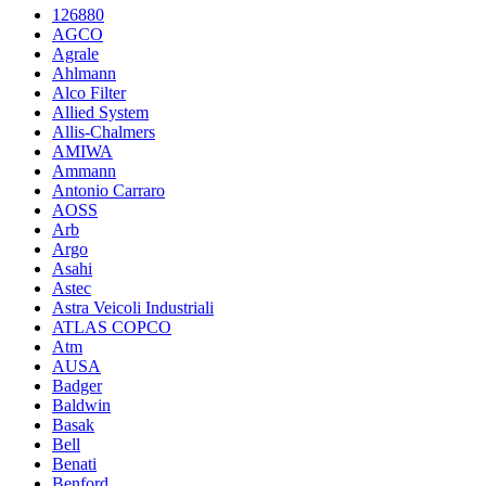
126880
AGCO
Agrale
Ahlmann
Alco Filter
Allied System
Allis-Chalmers
AMIWA
Ammann
Antonio Carraro
AOSS
Arb
Argo
Asahi
Astec
Astra Veicoli Industriali
ATLAS COPCO
Atm
AUSA
Badger
Baldwin
Basak
Bell
Benati
Benford