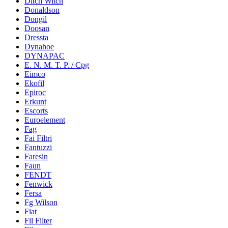
Ditch Witch
Donaldson
Dongil
Doosan
Dressta
Dynahoe
DYNAPAC
E. N. M. T. P. / Cpg
Eimco
Ekofil
Epiroc
Erkunt
Escorts
Euroelement
Fag
Fai Filtri
Fantuzzi
Faresin
Faun
FENDT
Fenwick
Fersa
Fg Wilson
Fiat
Fil Filter