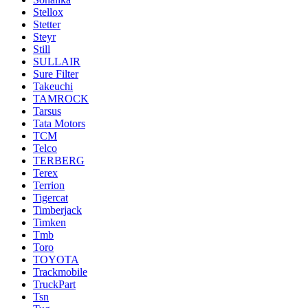
Stellox
Stetter
Steyr
Still
SULLAIR
Sure Filter
Takeuchi
TAMROCK
Tarsus
Tata Motors
TCM
Telco
TERBERG
Terex
Terrion
Tigercat
Timberjack
Timken
Tmb
Toro
TOYOTA
Trackmobile
TruckPart
Tsn