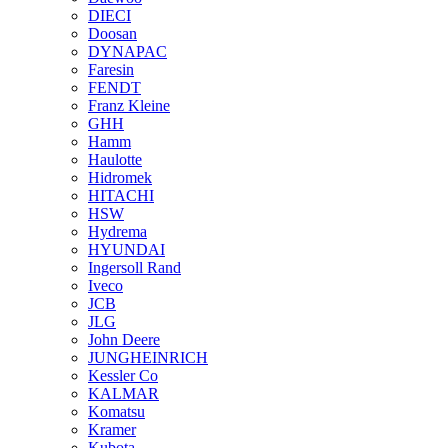
DIECI
Doosan
DYNAPAC
Faresin
FENDT
Franz Kleine
GHH
Hamm
Haulotte
Hidromek
HITACHI
HSW
Hydrema
HYUNDAI
Ingersoll Rand
Iveco
JCB
JLG
John Deere
JUNGHEINRICH
Kessler Co
KALMAR
Komatsu
Kramer
Kubota