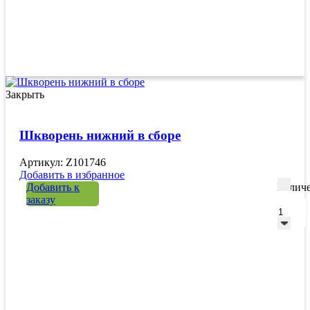
Закрыть
Шкворень нижний в сборе
Артикул: Z101746
Добавить в избранное
Добавить к
Количе
заказу