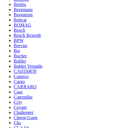
Benfra
Bergmann
Bergstrom
Bobcat
BOMAG
Bosch
Bosch Rexroth
BPW
Brevini
Bsi
Bucher
Buhler
Buhler Versatile
CA0350878
Cameco
Cargo
CARRARO
Case
Caterpillar
Ccty
Cevam
Challenger
Cheng-Gong
Cks
CLAAS