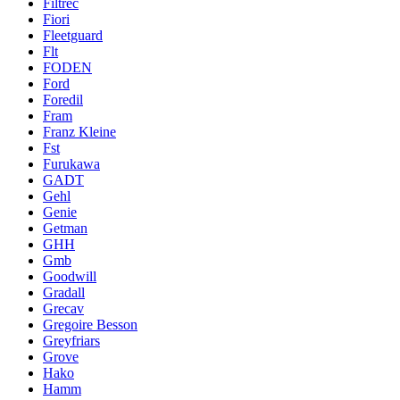
Filtrec
Fiori
Fleetguard
Flt
FODEN
Ford
Foredil
Fram
Franz Kleine
Fst
Furukawa
GADT
Gehl
Genie
Getman
GHH
Gmb
Goodwill
Gradall
Grecav
Gregoire Besson
Greyfriars
Grove
Hako
Hamm