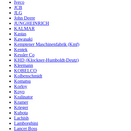
Iveco
JCB
JLG
John Deere
JUNGHEINRICH
KALMAR
Kastas
Kawasaki
Kemptener Maschinenfabrik (Kmf)
Kentek
Kessler Co
KHD (Klockner-Humboldt-Deutz)
Kleemann
KOBELCO
Kolbenschmidt
Komatsu
Korloy
Koyo
Kralinator
Kramer
Krieger
Kubota
Lachish
Lamborghini
Lancer Boss