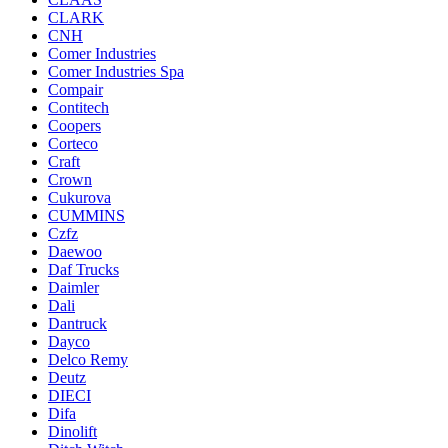
CLARK
CNH
Comer Industries
Comer Industries Spa
Compair
Contitech
Coopers
Corteco
Craft
Crown
Cukurova
CUMMINS
Czfz
Daewoo
Daf Trucks
Daimler
Dali
Dantruck
Dayco
Delco Remy
Deutz
DIECI
Difa
Dinolift