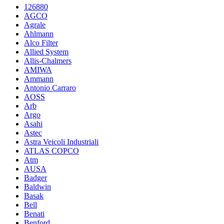
126880
AGCO
Agrale
Ahlmann
Alco Filter
Allied System
Allis-Chalmers
AMIWA
Ammann
Antonio Carraro
AOSS
Arb
Argo
Asahi
Astec
Astra Veicoli Industriali
ATLAS COPCO
Atm
AUSA
Badger
Baldwin
Basak
Bell
Benati
Benford