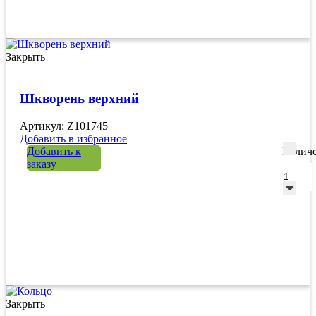
Закрыть
Шкворень верхний
Артикул: Z101745
Добавить в избранное
Добавить к
Количе
заказу
Закрыть