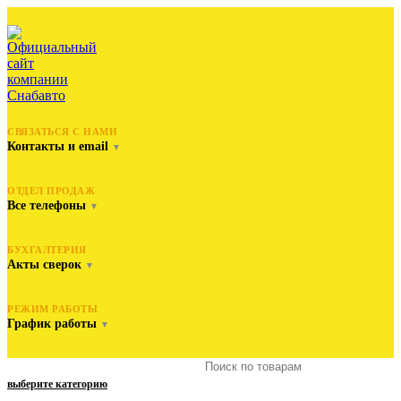
СВЯЗАТЬСЯ С НАМИ
Контакты и email
▼
ОТДЕЛ ПРОДАЖ
Все телефоны
▼
БУХГАЛТЕРИЯ
Акты сверок
▼
РЕЖИМ РАБОТЫ
График работы
▼
выберите категорию