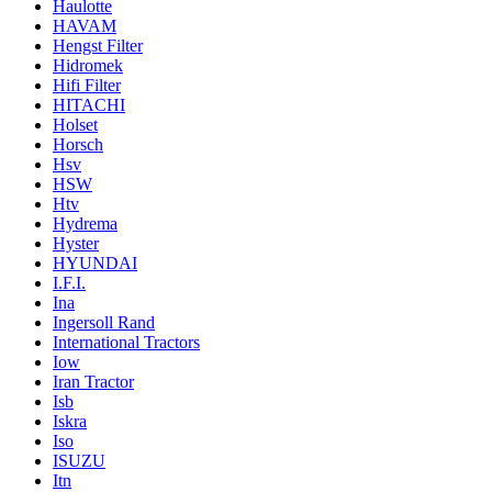
Haulotte
HAVAM
Hengst Filter
Hidromek
Hifi Filter
HITACHI
Holset
Horsch
Hsv
HSW
Htv
Hydrema
Hyster
HYUNDAI
I.F.I.
Ina
Ingersoll Rand
International Tractors
Iow
Iran Tractor
Isb
Iskra
Iso
ISUZU
Itn