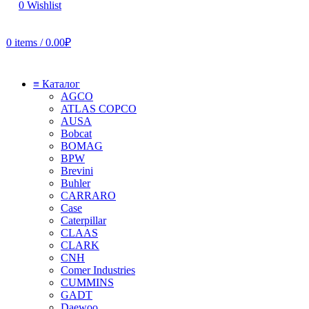
0
Wishlist
0
items
/
0.00
₽
≡ Каталог
AGCO
ATLAS COPCO
AUSA
Bobcat
BOMAG
BPW
Brevini
Buhler
CARRARO
Case
Caterpillar
CLAAS
CLARK
CNH
Comer Industries
CUMMINS
GADT
Daewoo