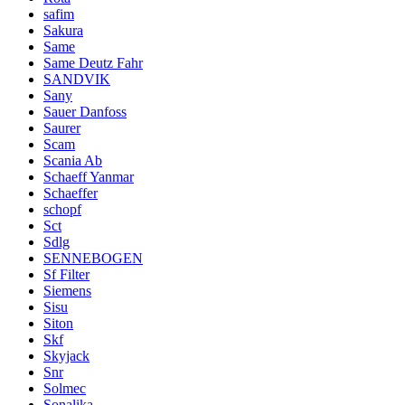
safim
Sakura
Same
Same Deutz Fahr
SANDVIK
Sany
Sauer Danfoss
Saurer
Scam
Scania Ab
Schaeff Yanmar
Schaeffer
schopf
Sct
Sdlg
SENNEBOGEN
Sf Filter
Siemens
Sisu
Siton
Skf
Skyjack
Snr
Solmec
Sonalika