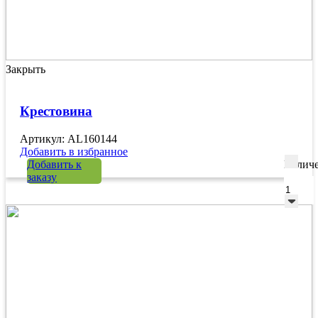
Закрыть
Крестовина
Артикул: AL160144
Добавить в избранное
Добавить к
Количе
заказу