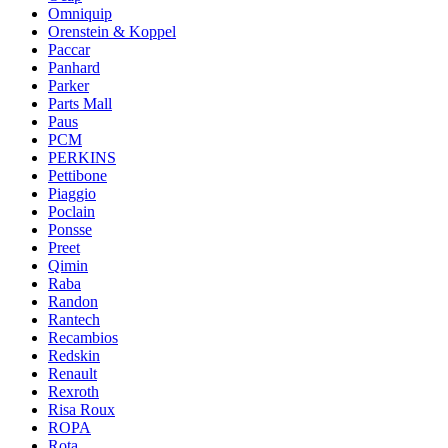
Omniquip
Orenstein & Koppel
Paccar
Panhard
Parker
Parts Mall
Paus
PCM
PERKINS
Pettibone
Piaggio
Poclain
Ponsse
Preet
Qimin
Raba
Randon
Rantech
Recambios
Redskin
Renault
Rexroth
Risa Roux
ROPA
Rota