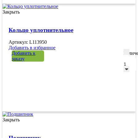
Закрыть
Кольцо уплотнительное
Артикул: L113950
Добавить в избранное
Добавить к
Количе
заказу
Закрыть
Подшипник