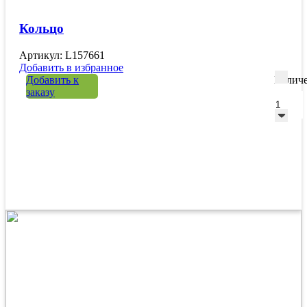
Кольцо
Артикул: L157661
Добавить в избранное
Добавить к
Количе
заказу