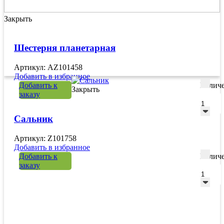
Закрыть
Шестерня планетарная
Артикул: AZ101458
Добавить в избранное
Добавить к
Количе
Закрыть
заказу
Сальник
Артикул: Z101758
Добавить в избранное
Добавить к
Количе
заказу