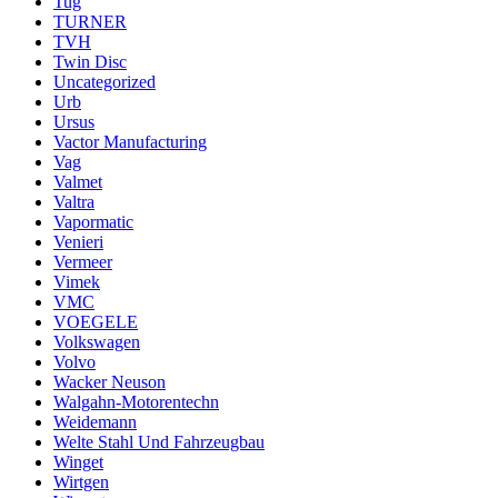
Tug
TURNER
TVH
Twin Disc
Uncategorized
Urb
Ursus
Vactor Manufacturing
Vag
Valmet
Valtra
Vapormatic
Venieri
Vermeer
Vimek
VMC
VOEGELE
Volkswagen
Volvo
Wacker Neuson
Walgahn-Motorentechn
Weidemann
Welte Stahl Und Fahrzeugbau
Winget
Wirtgen