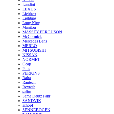
Landini
LEXUS
Liebherr
Lighting
Long King
Manitou
MASSEY FERGUSON
McCormick
Mercedes Benz
MERLO
MITSUBISHI
NISSAN
NORMET
Ocap
Paus
PERKINS
Raba
Rantech
Rexroth
safim
Same Deutz Fahr
SANDVIK
schopf
SENNEBOGEN