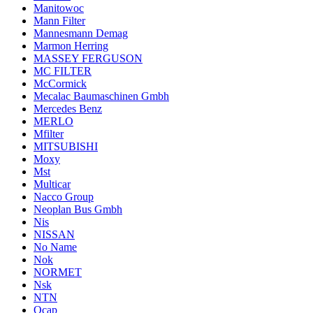
Manitowoc
Mann Filter
Mannesmann Demag
Marmon Herring
MASSEY FERGUSON
MC FILTER
McCormick
Mecalac Baumaschinen Gmbh
Mercedes Benz
MERLO
Mfilter
MITSUBISHI
Moxy
Mst
Multicar
Nacco Group
Neoplan Bus Gmbh
Nis
NISSAN
No Name
Nok
NORMET
Nsk
NTN
Ocap