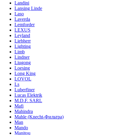
Landini
Lansing Linde
Laso
Laverda
Lemforder
LEXUS
Leyland
Liebherr
Lighting
Limb
Lindner
Liugong
Loesing
Long King
LOVOL
Ls
Luberfiner
Lucas Elektrik
M.D.F. SARL
Mafi
Mahindra
Mahle (Knecht-Фильтра)
Man
Mando
Manitou