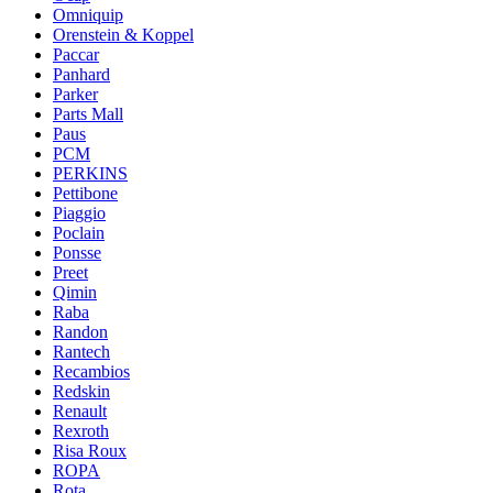
Omniquip
Orenstein & Koppel
Paccar
Panhard
Parker
Parts Mall
Paus
PCM
PERKINS
Pettibone
Piaggio
Poclain
Ponsse
Preet
Qimin
Raba
Randon
Rantech
Recambios
Redskin
Renault
Rexroth
Risa Roux
ROPA
Rota