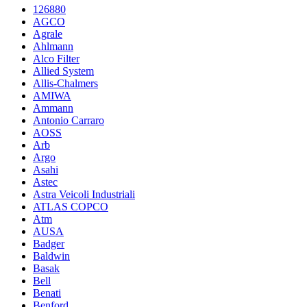
126880
AGCO
Agrale
Ahlmann
Alco Filter
Allied System
Allis-Chalmers
AMIWA
Ammann
Antonio Carraro
AOSS
Arb
Argo
Asahi
Astec
Astra Veicoli Industriali
ATLAS COPCO
Atm
AUSA
Badger
Baldwin
Basak
Bell
Benati
Benford