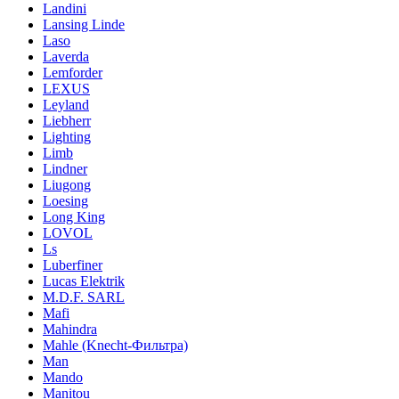
Landini
Lansing Linde
Laso
Laverda
Lemforder
LEXUS
Leyland
Liebherr
Lighting
Limb
Lindner
Liugong
Loesing
Long King
LOVOL
Ls
Luberfiner
Lucas Elektrik
M.D.F. SARL
Mafi
Mahindra
Mahle (Knecht-Фильтра)
Man
Mando
Manitou