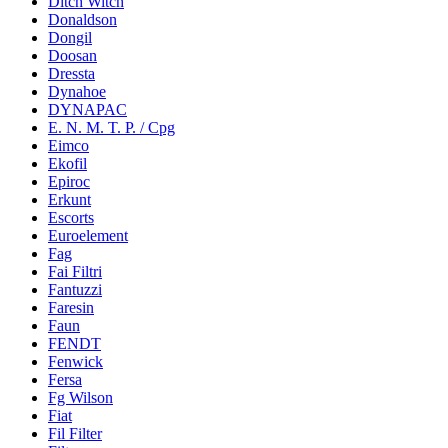
Ditch Witch
Donaldson
Dongil
Doosan
Dressta
Dynahoe
DYNAPAC
E. N. M. T. P. / Cpg
Eimco
Ekofil
Epiroc
Erkunt
Escorts
Euroelement
Fag
Fai Filtri
Fantuzzi
Faresin
Faun
FENDT
Fenwick
Fersa
Fg Wilson
Fiat
Fil Filter