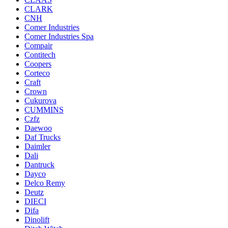
CLARK
CNH
Comer Industries
Comer Industries Spa
Compair
Contitech
Coopers
Corteco
Craft
Crown
Cukurova
CUMMINS
Czfz
Daewoo
Daf Trucks
Daimler
Dali
Dantruck
Dayco
Delco Remy
Deutz
DIECI
Difa
Dinolift