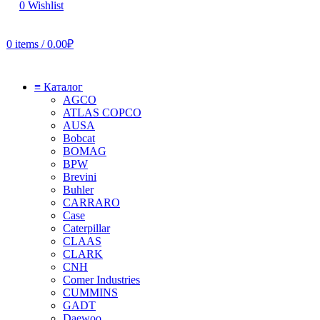
0
Wishlist
0
items
/
0.00
₽
≡ Каталог
AGCO
ATLAS COPCO
AUSA
Bobcat
BOMAG
BPW
Brevini
Buhler
CARRARO
Case
Caterpillar
CLAAS
CLARK
CNH
Comer Industries
CUMMINS
GADT
Daewoo