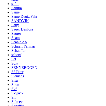
safim
Sakura
Same
Same Deutz Fahr
SANDVIK
Sany
Sauer Danfoss
Saurer
Scam
Scania Ab
Schaeff Yanmar
Schaeffer
schopf
Sct
Sdlg
SENNEBOGEN
Sf Filter
Siemens
Sisu
Siton
Skf
Skyjack
Snr
Solmec
Sonalika