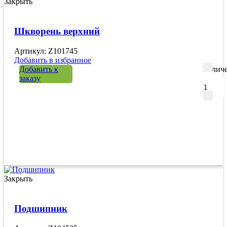
Закрыть
Шкворень верхний
Артикул: Z101745
Добавить в избранное
Добавить к
Количе
заказу
Закрыть
Подшипник