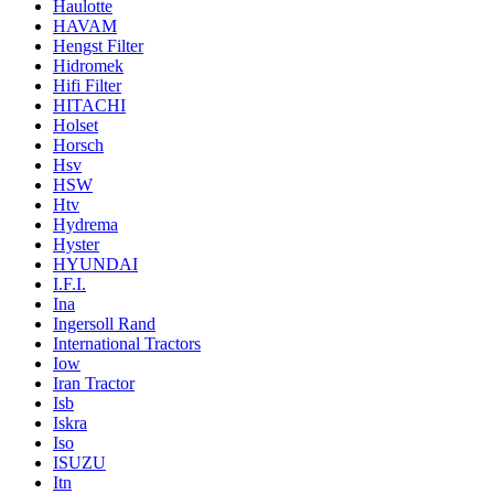
Haulotte
HAVAM
Hengst Filter
Hidromek
Hifi Filter
HITACHI
Holset
Horsch
Hsv
HSW
Htv
Hydrema
Hyster
HYUNDAI
I.F.I.
Ina
Ingersoll Rand
International Tractors
Iow
Iran Tractor
Isb
Iskra
Iso
ISUZU
Itn