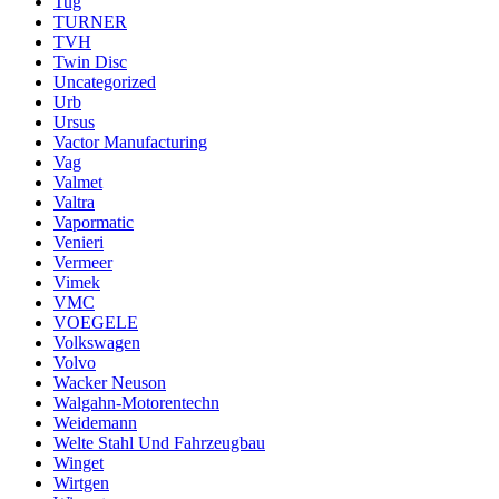
Tug
TURNER
TVH
Twin Disc
Uncategorized
Urb
Ursus
Vactor Manufacturing
Vag
Valmet
Valtra
Vapormatic
Venieri
Vermeer
Vimek
VMC
VOEGELE
Volkswagen
Volvo
Wacker Neuson
Walgahn-Motorentechn
Weidemann
Welte Stahl Und Fahrzeugbau
Winget
Wirtgen