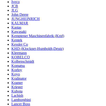
Iveco
JCB
JLG
John Deere
JUNGHEINRICH
KALMAR
Kastas
Kawasaki
Kemptener Maschinenfabrik (Kmf)
Kentek
Kessler Co
KHD (Klockner-Humboldt-Deutz)
Kleemann
KOBELCO
Kolbenschmidt
Komatsu
Korloy
Koyo
Kralinator
Kramer
Krieger
Kubota
Lachish
Lamborghini
Lancer Boss