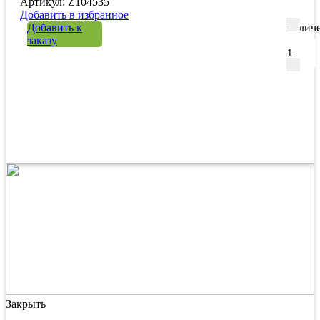
Артикул: Z104535
Добавить в избранное
Добавить к
Количе
заказу
Закрыть