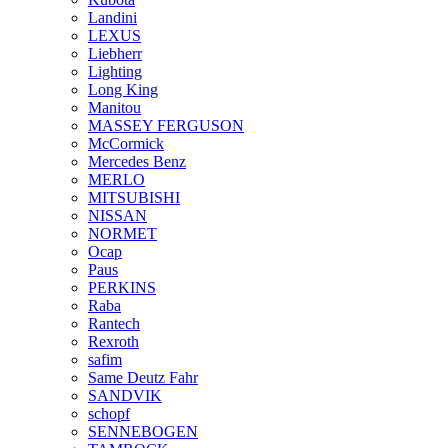
Landini
LEXUS
Liebherr
Lighting
Long King
Manitou
MASSEY FERGUSON
McCormick
Mercedes Benz
MERLO
MITSUBISHI
NISSAN
NORMET
Ocap
Paus
PERKINS
Raba
Rantech
Rexroth
safim
Same Deutz Fahr
SANDVIK
schopf
SENNEBOGEN