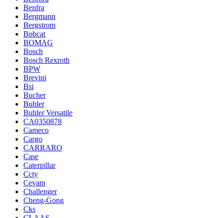
Benfra
Bergmann
Bergstrom
Bobcat
BOMAG
Bosch
Bosch Rexroth
BPW
Brevini
Bsi
Bucher
Buhler
Buhler Versatile
CA0350878
Cameco
Cargo
CARRARO
Case
Caterpillar
Ccty
Cevam
Challenger
Cheng-Gong
Cks
CLAAS