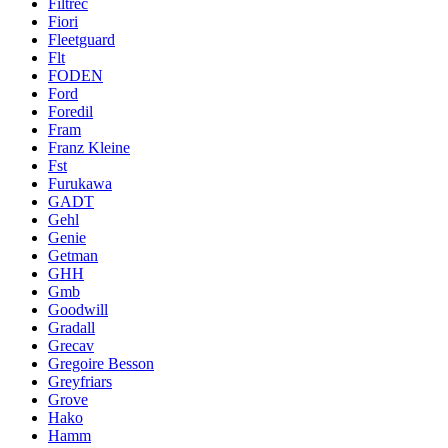
Filtrec
Fiori
Fleetguard
Flt
FODEN
Ford
Foredil
Fram
Franz Kleine
Fst
Furukawa
GADT
Gehl
Genie
Getman
GHH
Gmb
Goodwill
Gradall
Grecav
Gregoire Besson
Greyfriars
Grove
Hako
Hamm