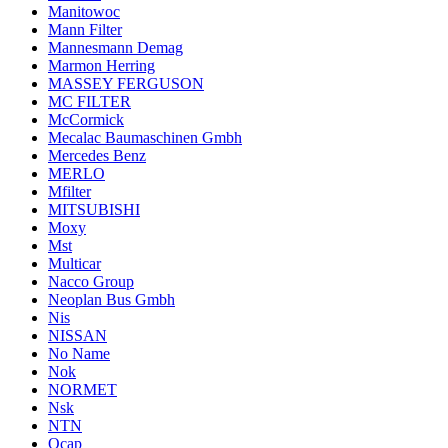
Manitowoc
Mann Filter
Mannesmann Demag
Marmon Herring
MASSEY FERGUSON
MC FILTER
McCormick
Mecalac Baumaschinen Gmbh
Mercedes Benz
MERLO
Mfilter
MITSUBISHI
Moxy
Mst
Multicar
Nacco Group
Neoplan Bus Gmbh
Nis
NISSAN
No Name
Nok
NORMET
Nsk
NTN
Ocap