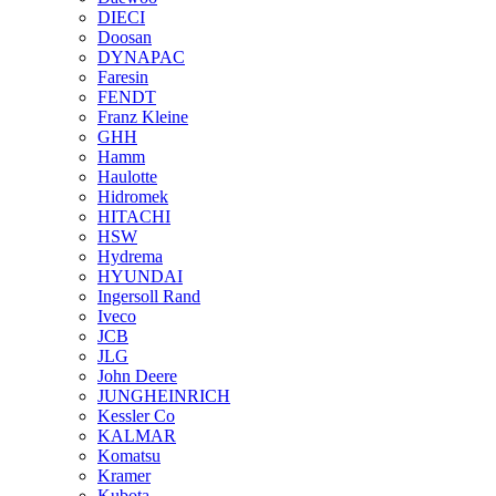
DIECI
Doosan
DYNAPAC
Faresin
FENDT
Franz Kleine
GHH
Hamm
Haulotte
Hidromek
HITACHI
HSW
Hydrema
HYUNDAI
Ingersoll Rand
Iveco
JCB
JLG
John Deere
JUNGHEINRICH
Kessler Co
KALMAR
Komatsu
Kramer
Kubota