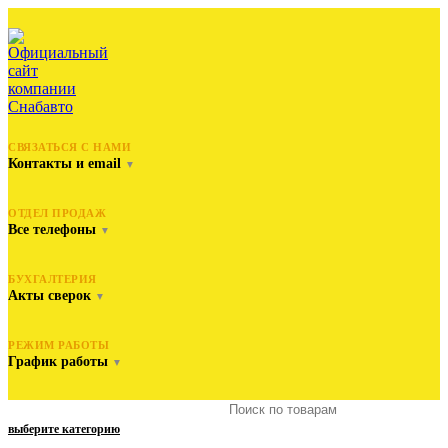
СВЯЗАТЬСЯ С НАМИ
Контакты и email
▼
ОТДЕЛ ПРОДАЖ
Все телефоны
▼
БУХГАЛТЕРИЯ
Акты сверок
▼
РЕЖИМ РАБОТЫ
График работы
▼
выберите категорию