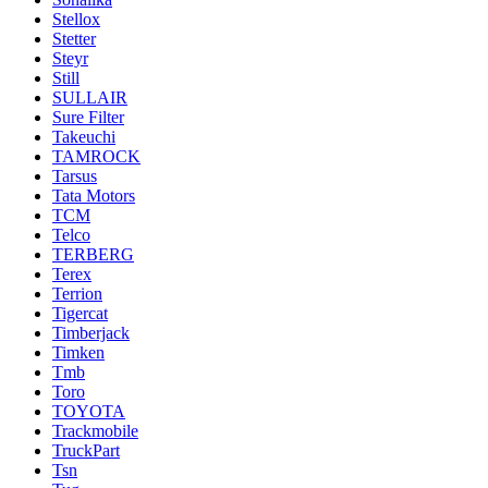
Stellox
Stetter
Steyr
Still
SULLAIR
Sure Filter
Takeuchi
TAMROCK
Tarsus
Tata Motors
TCM
Telco
TERBERG
Terex
Terrion
Tigercat
Timberjack
Timken
Tmb
Toro
TOYOTA
Trackmobile
TruckPart
Tsn