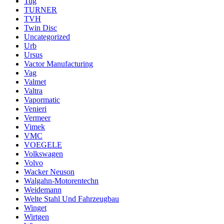
Tug
TURNER
TVH
Twin Disc
Uncategorized
Urb
Ursus
Vactor Manufacturing
Vag
Valmet
Valtra
Vapormatic
Venieri
Vermeer
Vimek
VMC
VOEGELE
Volkswagen
Volvo
Wacker Neuson
Walgahn-Motorentechn
Weidemann
Welte Stahl Und Fahrzeugbau
Winget
Wirtgen