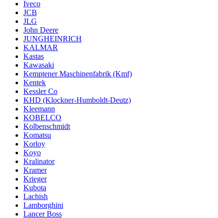
Iveco
JCB
JLG
John Deere
JUNGHEINRICH
KALMAR
Kastas
Kawasaki
Kemptener Maschinenfabrik (Kmf)
Kentek
Kessler Co
KHD (Klockner-Humboldt-Deutz)
Kleemann
KOBELCO
Kolbenschmidt
Komatsu
Korloy
Koyo
Kralinator
Kramer
Krieger
Kubota
Lachish
Lamborghini
Lancer Boss