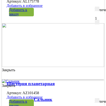
Артикул: AL175778
Добавить в избранное
Добавить к
Количе
заказу
Закрыть
Шестерня планетарная
Закрыть
Артикул: AZ101458
Добавить в избранное
Сальник
Добавить к
Количе
заказу