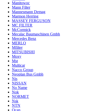
Manitowoc
Mann Filter
Mannesmann Demag
Marmon Herring
MASSEY FERGUSON
MC FILTER
McCormick
Mecalac Baumaschinen Gmbh
Mercedes Benz
MERLO
Mfilter
MITSUBISHI
Moxy
Mst
Multicar
Nacco Group
Neoplan Bus Gmbh
Nis
NISSAN
No Name
Nok
NORMET
Nsk
NTN
Ocap