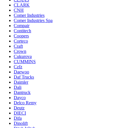
CLARK
CNH
Comer Industries
Comer Industries Spa
Compair
Contitech
Coopers
Corteco
Craft
Crown
Cukurova
CUMMINS
Czfz
Daewoo
Daf Trucks
Daimler
Dali
Dantruck
Dayco
Delco Remy
Deutz
DIECI
Difa
Dinolift