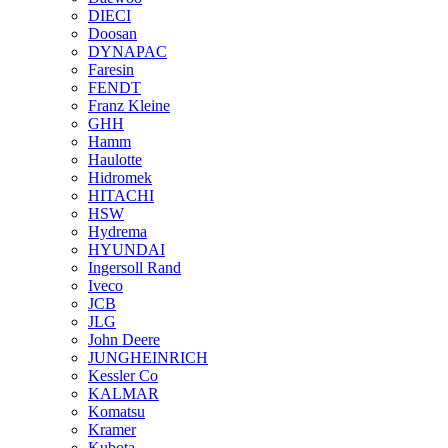
DIECI
Doosan
DYNAPAC
Faresin
FENDT
Franz Kleine
GHH
Hamm
Haulotte
Hidromek
HITACHI
HSW
Hydrema
HYUNDAI
Ingersoll Rand
Iveco
JCB
JLG
John Deere
JUNGHEINRICH
Kessler Co
KALMAR
Komatsu
Kramer
Kubota