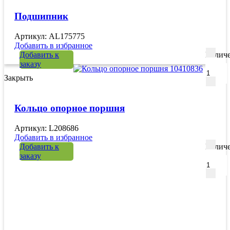
Подшипник
Артикул: AL175775
Добавить в избранное
Добавить к
Количе
заказу
Закрыть
Кольцо опорное поршня
Артикул: L208686
Добавить в избранное
Добавить к
Количе
заказу