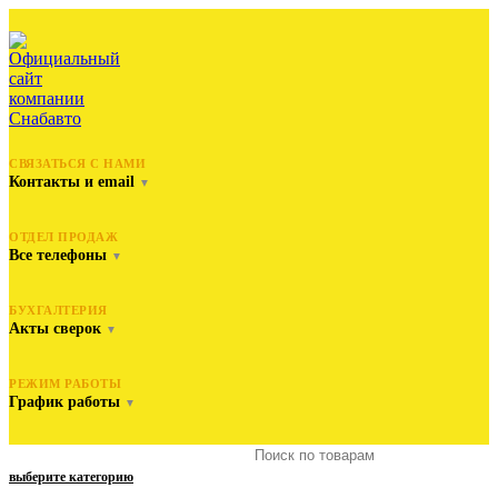
СВЯЗАТЬСЯ С НАМИ
Контакты и email
▼
ОТДЕЛ ПРОДАЖ
Все телефоны
▼
БУХГАЛТЕРИЯ
Акты сверок
▼
РЕЖИМ РАБОТЫ
График работы
▼
выберите категорию