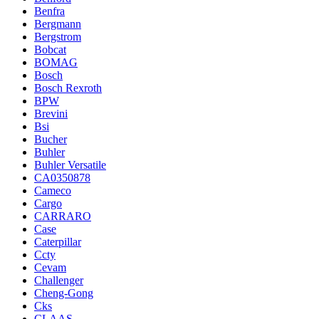
Benfra
Bergmann
Bergstrom
Bobcat
BOMAG
Bosch
Bosch Rexroth
BPW
Brevini
Bsi
Bucher
Buhler
Buhler Versatile
CA0350878
Cameco
Cargo
CARRARO
Case
Caterpillar
Ccty
Cevam
Challenger
Cheng-Gong
Cks
CLAAS