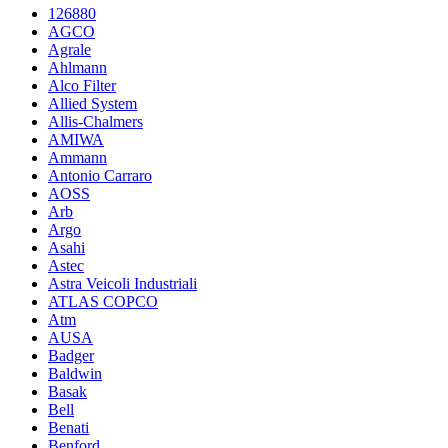
126880
AGCO
Agrale
Ahlmann
Alco Filter
Allied System
Allis-Chalmers
AMIWA
Ammann
Antonio Carraro
AOSS
Arb
Argo
Asahi
Astec
Astra Veicoli Industriali
ATLAS COPCO
Atm
AUSA
Badger
Baldwin
Basak
Bell
Benati
Benford