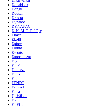
Ditch Witch
Donaldson
Dongil
Doosan
Dressta
Dynahoe
DYNAPAC
E. N. M. T. P. / Cpg
Eimco
Ekofil
Epiroc
Erkunt
Escorts
Euroelement
Fag
Fai Filtri
Fantuzzi
Faresin
Faun
FENDT
Fenwick
Fersa
Fg Wilson
Fiat
Fil Filter