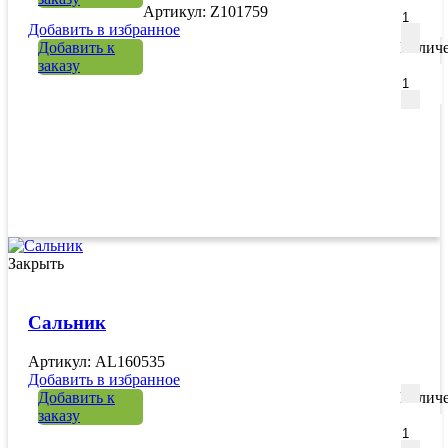
Артикул: Z101759
Добавить в избранное
Добавить к
Количе
заказу
Закрыть
Сальник
Артикул: AL160535
Добавить в избранное
Добавить к
Количе
заказу