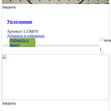
Закрыть
Уплотнение
Артикул: L156870
Добавить в избранное
Добавить к
Количе
заказу
Закрыть