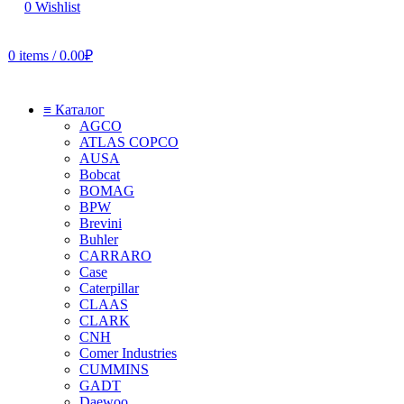
0
Wishlist
0
items
/
0.00
₽
≡ Каталог
AGCO
ATLAS COPCO
AUSA
Bobcat
BOMAG
BPW
Brevini
Buhler
CARRARO
Case
Caterpillar
CLAAS
CLARK
CNH
Comer Industries
CUMMINS
GADT
Daewoo