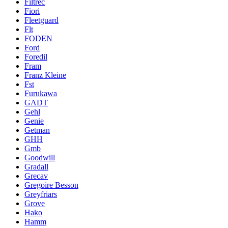
Filtrec
Fiori
Fleetguard
Flt
FODEN
Ford
Foredil
Fram
Franz Kleine
Fst
Furukawa
GADT
Gehl
Genie
Getman
GHH
Gmb
Goodwill
Gradall
Grecav
Gregoire Besson
Greyfriars
Grove
Hako
Hamm