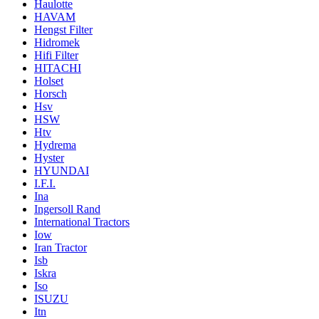
Haulotte
HAVAM
Hengst Filter
Hidromek
Hifi Filter
HITACHI
Holset
Horsch
Hsv
HSW
Htv
Hydrema
Hyster
HYUNDAI
I.F.I.
Ina
Ingersoll Rand
International Tractors
Iow
Iran Tractor
Isb
Iskra
Iso
ISUZU
Itn