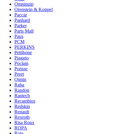
Omniquip
Orenstein & Koppel
Paccar
Panhard
Parker
Parts Mall
Paus
PCM
PERKINS
Pettibone
Piaggio
Poclain
Ponsse
Preet
Qimin
Raba
Randon
Rantech
Recambios
Redskin
Renault
Rexroth
Risa Roux
ROPA
Rota