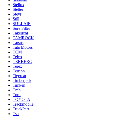
Stellox
Stetter
Steyr
Still
SULLAIR
Sure Filter
Takeuchi
TAMROCK
Tarsus
Tata Motors
TCM
Telco
TERBERG
Terex
Terrion
Tigercat
Timberjack
Timken
Tmb
Toro
TOYOTA
Trackmobile
TruckPart
Tsn