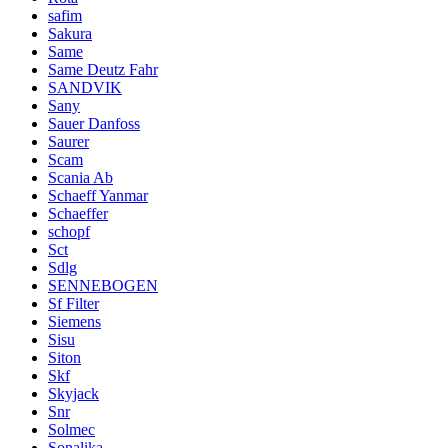
safim
Sakura
Same
Same Deutz Fahr
SANDVIK
Sany
Sauer Danfoss
Saurer
Scam
Scania Ab
Schaeff Yanmar
Schaeffer
schopf
Sct
Sdlg
SENNEBOGEN
Sf Filter
Siemens
Sisu
Siton
Skf
Skyjack
Snr
Solmec
Sonalika