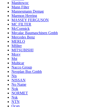
Manitowoc
Mann Filter
Mannesmann Demag
Marmon Herring
MASSEY FERGUSON
MC FILTER
McCormick
Mecalac Baumaschinen Gmbh
Mercedes Benz
MERLO
Mfilter
MITSUBISHI
Moxy
Mst
Multicar
Nacco Group
Neoplan Bus Gmbh
Nis
NISSAN
No Name
Nok
NORMET
Nsk
NTN
Ocap