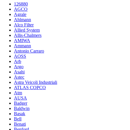
126880
AGCO
Agrale
Ahlmann
Alco Filter
Allied System
Allis-Chalmers
AMIWA
Ammann
Antonio Carraro
AOSS
Arb
Argo
Asahi
Astec
Astra Veicoli Industriali
ATLAS COPCO
Atm
AUSA
Badger
Baldwin
Basak
Bell
Benati
Benford