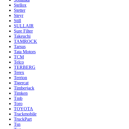
Stellox
Stetter
Steyr
Still
SULLAIR
Sure Filter
Takeuchi
TAMROCK
Tarsus
Tata Motors
TCM
Telco
TERBERG
Terex
Terrion
Tigercat
Timberjack
Timken
Tmb
Toro
TOYOTA
Trackmobile
TruckPart
Tsn