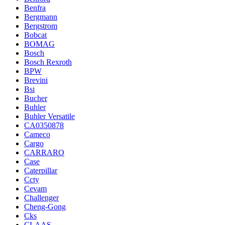
Benfra
Bergmann
Bergstrom
Bobcat
BOMAG
Bosch
Bosch Rexroth
BPW
Brevini
Bsi
Bucher
Buhler
Buhler Versatile
CA0350878
Cameco
Cargo
CARRARO
Case
Caterpillar
Ccty
Cevam
Challenger
Cheng-Gong
Cks
CLAAS