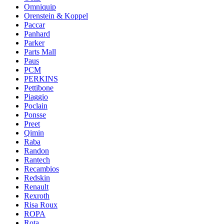
Omniquip
Orenstein & Koppel
Paccar
Panhard
Parker
Parts Mall
Paus
PCM
PERKINS
Pettibone
Piaggio
Poclain
Ponsse
Preet
Qimin
Raba
Randon
Rantech
Recambios
Redskin
Renault
Rexroth
Risa Roux
ROPA
Rota