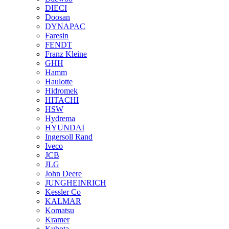
DIECI
Doosan
DYNAPAC
Faresin
FENDT
Franz Kleine
GHH
Hamm
Haulotte
Hidromek
HITACHI
HSW
Hydrema
HYUNDAI
Ingersoll Rand
Iveco
JCB
JLG
John Deere
JUNGHEINRICH
Kessler Co
KALMAR
Komatsu
Kramer
Kubota