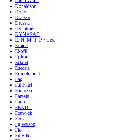
Ditch Witch
Donaldson
Dongil
Doosan
Dressta
Dynahoe
DYNAPAC
E. N. M. T. P. / Cpg
Eimco
Ekofil
Epiroc
Erkunt
Escorts
Euroelement
Fag
Fai Filtri
Fantuzzi
Faresin
Faun
FENDT
Fenwick
Fersa
Fg Wilson
Fiat
Fil Filter