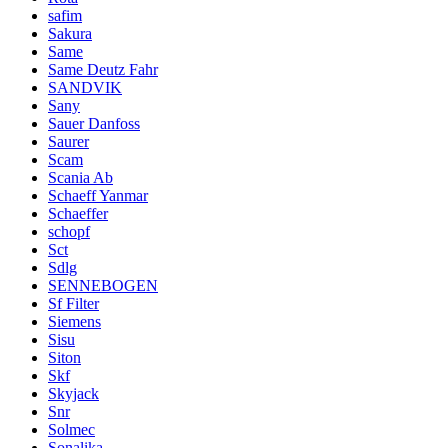
safim
Sakura
Same
Same Deutz Fahr
SANDVIK
Sany
Sauer Danfoss
Saurer
Scam
Scania Ab
Schaeff Yanmar
Schaeffer
schopf
Sct
Sdlg
SENNEBOGEN
Sf Filter
Siemens
Sisu
Siton
Skf
Skyjack
Snr
Solmec
Sonalika