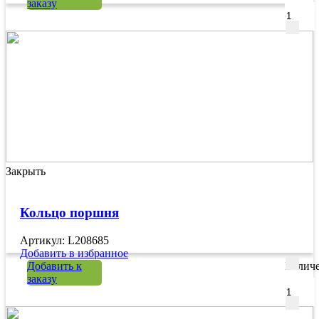
заказу
Закрыть
Кольцо поршня
Артикул: L208685
Добавить в избранное
Добавить к
Количе
заказу