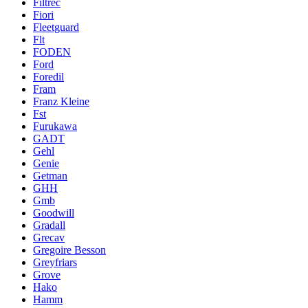
Filtrec
Fiori
Fleetguard
Flt
FODEN
Ford
Foredil
Fram
Franz Kleine
Fst
Furukawa
GADT
Gehl
Genie
Getman
GHH
Gmb
Goodwill
Gradall
Grecav
Gregoire Besson
Greyfriars
Grove
Hako
Hamm