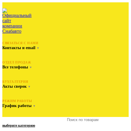
СВЯЗАТЬСЯ С НАМИ
Контакты и email
▼
ОТДЕЛ ПРОДАЖ
Все телефоны
▼
БУХГАЛТЕРИЯ
Акты сверок
▼
РЕЖИМ РАБОТЫ
График работы
▼
выберите категорию