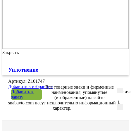
Закрыть
Уплотнение
Артикул: Z101747
Добавить в избранное
Все товарные знаки и фирменные
Добавить к
Количе
наименования, упомянутые
заказу
(изображенные) на сайте
snabavto.com несут исключительно информационный
характер.