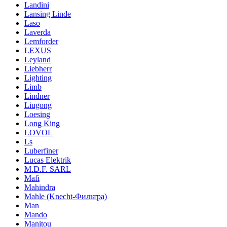
Landini
Lansing Linde
Laso
Laverda
Lemforder
LEXUS
Leyland
Liebherr
Lighting
Limb
Lindner
Liugong
Loesing
Long King
LOVOL
Ls
Luberfiner
Lucas Elektrik
M.D.F. SARL
Mafi
Mahindra
Mahle (Knecht-Фильтра)
Man
Mando
Manitou