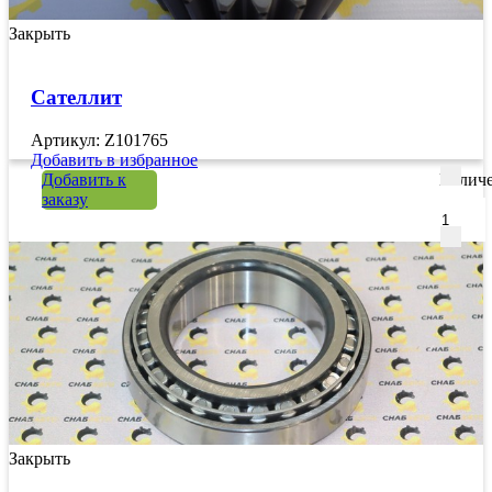
Закрыть
Сателлит
Артикул: Z101765
Добавить в избранное
Добавить к
Количе
заказу
Закрыть