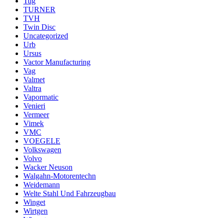
Tug
TURNER
TVH
Twin Disc
Uncategorized
Urb
Ursus
Vactor Manufacturing
Vag
Valmet
Valtra
Vapormatic
Venieri
Vermeer
Vimek
VMC
VOEGELE
Volkswagen
Volvo
Wacker Neuson
Walgahn-Motorentechn
Weidemann
Welte Stahl Und Fahrzeugbau
Winget
Wirtgen