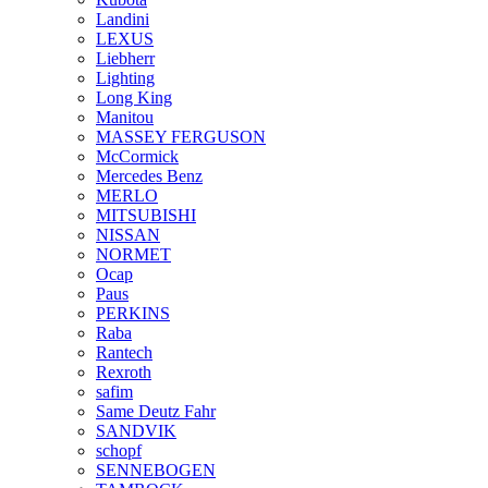
Landini
LEXUS
Liebherr
Lighting
Long King
Manitou
MASSEY FERGUSON
McCormick
Mercedes Benz
MERLO
MITSUBISHI
NISSAN
NORMET
Ocap
Paus
PERKINS
Raba
Rantech
Rexroth
safim
Same Deutz Fahr
SANDVIK
schopf
SENNEBOGEN