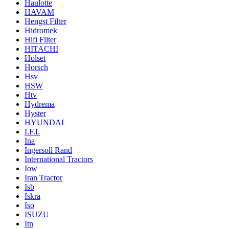
Haulotte
HAVAM
Hengst Filter
Hidromek
Hifi Filter
HITACHI
Holset
Horsch
Hsv
HSW
Htv
Hydrema
Hyster
HYUNDAI
I.F.I.
Ina
Ingersoll Rand
International Tractors
Iow
Iran Tractor
Isb
Iskra
Iso
ISUZU
Itn