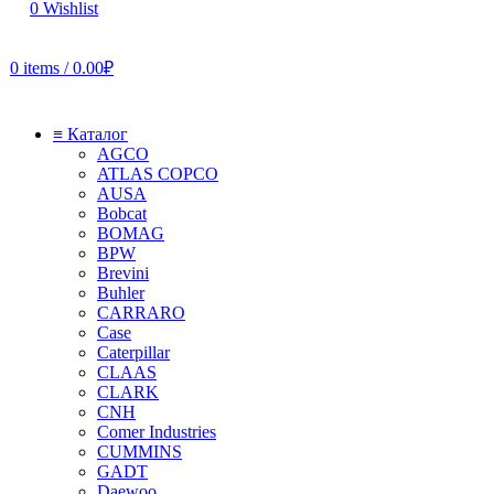
0
Wishlist
0
items
/
0.00
₽
≡ Каталог
AGCO
ATLAS COPCO
AUSA
Bobcat
BOMAG
BPW
Brevini
Buhler
CARRARO
Case
Caterpillar
CLAAS
CLARK
CNH
Comer Industries
CUMMINS
GADT
Daewoo