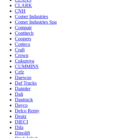
CLARK
CNH
Comer Industries
Comer Industries Spa
Compair
Contitech
Coopers
Corteco
Craft
Crown
Cukurova
CUMMINS
Czfz
Daewoo
Daf Trucks
Daimler
Dali
Dantruck
Dayco
Delco Remy
Deutz
DIECI
Difa
Dinolift