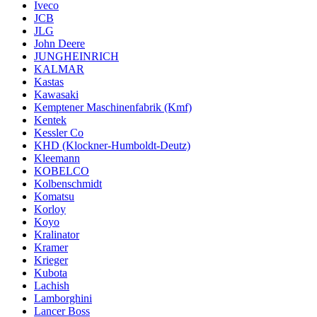
Iveco
JCB
JLG
John Deere
JUNGHEINRICH
KALMAR
Kastas
Kawasaki
Kemptener Maschinenfabrik (Kmf)
Kentek
Kessler Co
KHD (Klockner-Humboldt-Deutz)
Kleemann
KOBELCO
Kolbenschmidt
Komatsu
Korloy
Koyo
Kralinator
Kramer
Krieger
Kubota
Lachish
Lamborghini
Lancer Boss