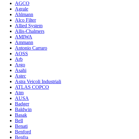
AGCO
Agrale
Ahlmann
Alco Filter
Allied System
Allis-Chalmers
AMIWA
Ammann
Antonio Carraro
AOSS
Arb
Argo
Asahi
Astec
Astra Veicoli Industriali
ATLAS COPCO
Atm
AUSA
Badger
Baldwin
Basak
Bell
Benati
Benford
Benfra