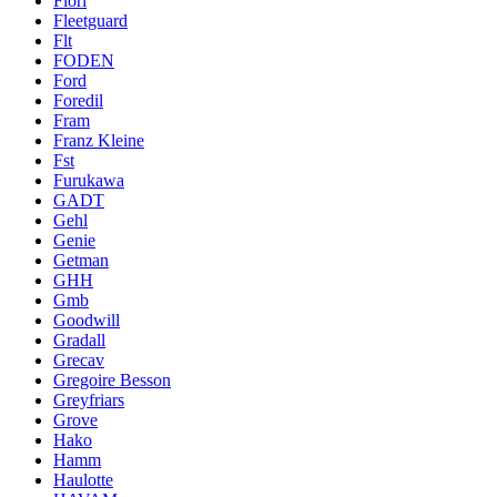
Fiori
Fleetguard
Flt
FODEN
Ford
Foredil
Fram
Franz Kleine
Fst
Furukawa
GADT
Gehl
Genie
Getman
GHH
Gmb
Goodwill
Gradall
Grecav
Gregoire Besson
Greyfriars
Grove
Hako
Hamm
Haulotte