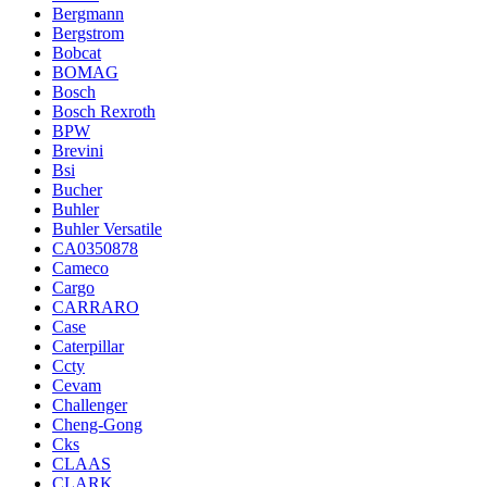
Bergmann
Bergstrom
Bobcat
BOMAG
Bosch
Bosch Rexroth
BPW
Brevini
Bsi
Bucher
Buhler
Buhler Versatile
CA0350878
Cameco
Cargo
CARRARO
Case
Caterpillar
Ccty
Cevam
Challenger
Cheng-Gong
Cks
CLAAS
CLARK