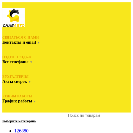
СВЯЗАТЬСЯ С НАМИ
Контакты и email
▼
ОТДЕЛ ПРОДАЖ
Все телефоны
▼
БУХГАЛТЕРИЯ
Акты сверок
▼
РЕЖИМ РАБОТЫ
График работы
▼
выберите категорию
126880