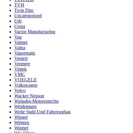
TVH
Twin Disc
Uncategorized
Urb
Ursus
Vactor Manufacturing
Vag
Valmet
Valtra
Vapormatic
Venieri
Vermeer
Vimek
VMC
VOEGELE
Volkswagen
Volvo
Wacker Neuson
Walgahn-Motorentechn
Weidemann
Welte Stahl Und Fahrzeugbau
Winget
Wirtgen
Wismet