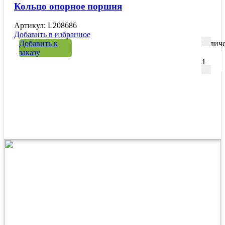
Кольцо опорное поршня
Артикул: L208686
Добавить в избранное
Добавить к
Количе
заказу