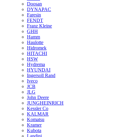
Doosan
DYNAPAC
Faresin
FENDT
Franz Kleine
GHH
Hamm
Haulotte
Hidromek
HITACHI
HSW
Hydrema
HYUNDAI
Ingersoll Rand
Iveco
JCB
JLG
John Deere
JUNGHEINRICH
Kessler Co
KALMAR
Komatsu
Kramer
Kubota
Landini