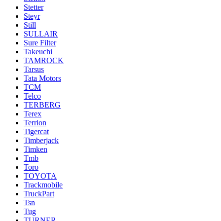
Stetter
Steyr
Still
SULLAIR
Sure Filter
Takeuchi
TAMROCK
Tarsus
Tata Motors
TCM
Telco
TERBERG
Terex
Terrion
Tigercat
Timberjack
Timken
Tmb
Toro
TOYOTA
Trackmobile
TruckPart
Tsn
Tug
TURNER