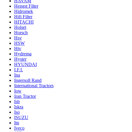
HAVAM
Hengst Filter
Hidromek
Hifi Filter
HITACHI
Holset
Horsch
Hsv
HSW
Htv
Hydrema
Hyster
HYUNDAI
I.F.I.
Ina
Ingersoll Rand
International Tractors
Iow
Iran Tractor
Isb
Iskra
Iso
ISUZU
Itn
Iveco