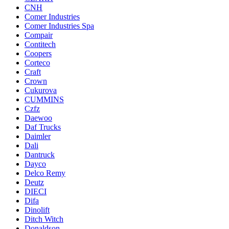
CNH
Comer Industries
Comer Industries Spa
Compair
Contitech
Coopers
Corteco
Craft
Crown
Cukurova
CUMMINS
Czfz
Daewoo
Daf Trucks
Daimler
Dali
Dantruck
Dayco
Delco Remy
Deutz
DIECI
Difa
Dinolift
Ditch Witch
Donaldson