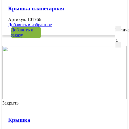
Крышка планетарная
Артикул: 101766
Добавить в избранное
Добавить к
Количе
заказу
Закрыть
Крышка