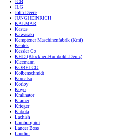
JCB
JLG
John Deere
JUNGHEINRICH
KALMAR
Kastas
Kawasaki
Kemptener Maschinenfabrik (Kmf)
Kentek
Kessler Co
KHD (Klockner-Humboldt-Deutz)
Kleemann
KOBELCO
Kolbenschmidt
Komatsu
Korloy
Koyo
Kralinator
Kramer
Krieger
Kubota
Lachish
Lamborghini
Lancer Boss
Landini