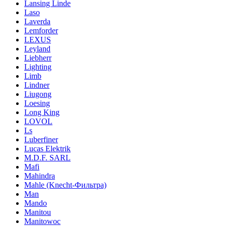
Lansing Linde
Laso
Laverda
Lemforder
LEXUS
Leyland
Liebherr
Lighting
Limb
Lindner
Liugong
Loesing
Long King
LOVOL
Ls
Luberfiner
Lucas Elektrik
M.D.F. SARL
Mafi
Mahindra
Mahle (Knecht-Фильтра)
Man
Mando
Manitou
Manitowoc