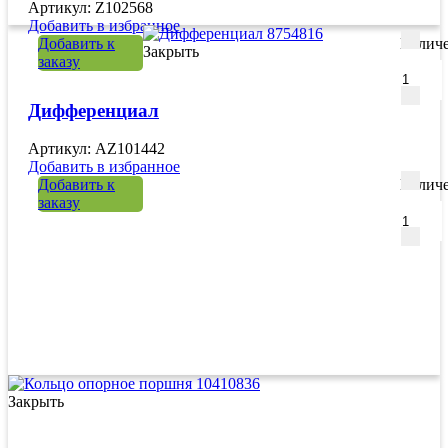
Артикул: Z102568
Добавить в избранное
Добавить к
Количе
Закрыть
заказу
Дифференциал
Артикул: AZ101442
Добавить в избранное
Добавить к
Количе
заказу
Закрыть