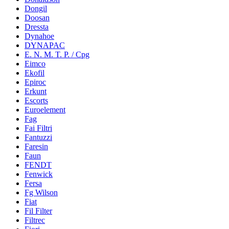
Dongil
Doosan
Dressta
Dynahoe
DYNAPAC
E. N. M. T. P. / Cpg
Eimco
Ekofil
Epiroc
Erkunt
Escorts
Euroelement
Fag
Fai Filtri
Fantuzzi
Faresin
Faun
FENDT
Fenwick
Fersa
Fg Wilson
Fiat
Fil Filter
Filtrec