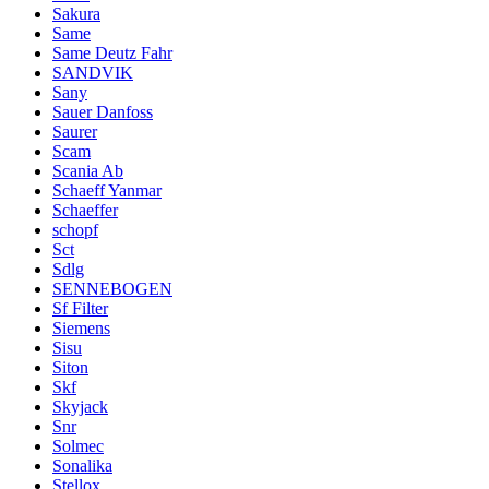
Sakura
Same
Same Deutz Fahr
SANDVIK
Sany
Sauer Danfoss
Saurer
Scam
Scania Ab
Schaeff Yanmar
Schaeffer
schopf
Sct
Sdlg
SENNEBOGEN
Sf Filter
Siemens
Sisu
Siton
Skf
Skyjack
Snr
Solmec
Sonalika
Stellox