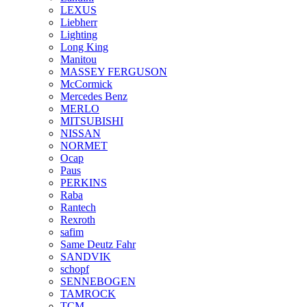
LEXUS
Liebherr
Lighting
Long King
Manitou
MASSEY FERGUSON
McCormick
Mercedes Benz
MERLO
MITSUBISHI
NISSAN
NORMET
Ocap
Paus
PERKINS
Raba
Rantech
Rexroth
safim
Same Deutz Fahr
SANDVIK
schopf
SENNEBOGEN
TAMROCK
TCM