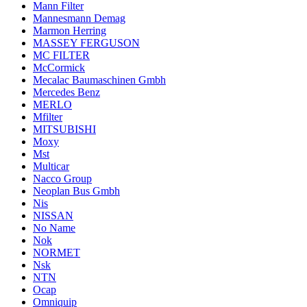
Mann Filter
Mannesmann Demag
Marmon Herring
MASSEY FERGUSON
MC FILTER
McCormick
Mecalac Baumaschinen Gmbh
Mercedes Benz
MERLO
Mfilter
MITSUBISHI
Moxy
Mst
Multicar
Nacco Group
Neoplan Bus Gmbh
Nis
NISSAN
No Name
Nok
NORMET
Nsk
NTN
Ocap
Omniquip