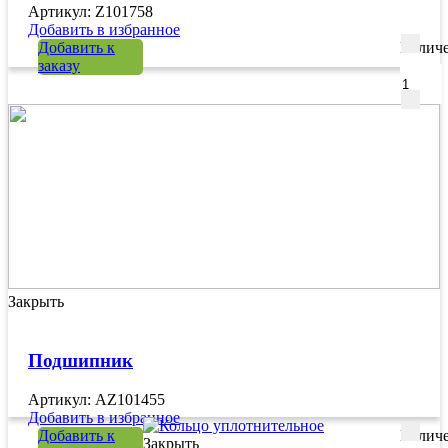
Артикул: Z101758
Добавить в избранное
Добавить к
Количе
заказу
Закрыть
Подшипник
Артикул: AZ101455
Добавить в избранное
Добавить к
Количе
Закрыть