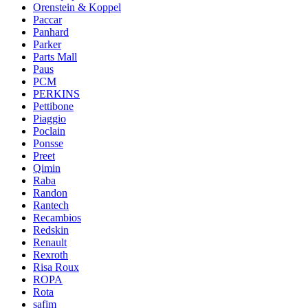
Orenstein & Koppel
Paccar
Panhard
Parker
Parts Mall
Paus
PCM
PERKINS
Pettibone
Piaggio
Poclain
Ponsse
Preet
Qimin
Raba
Randon
Rantech
Recambios
Redskin
Renault
Rexroth
Risa Roux
ROPA
Rota
safim