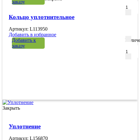
заказу
Кольцо уплотнительное
Артикул: L113950
Добавить в избранное
Добавить к
Количе
заказу
Закрыть
Уплотнение
Артикул: L156870