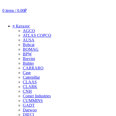
0
items
/
0.00
₽
≡ Каталог
AGCO
ATLAS COPCO
AUSA
Bobcat
BOMAG
BPW
Brevini
Buhler
CARRARO
Case
Caterpillar
CLAAS
CLARK
CNH
Comer Industries
CUMMINS
GADT
Daewoo
DIECI