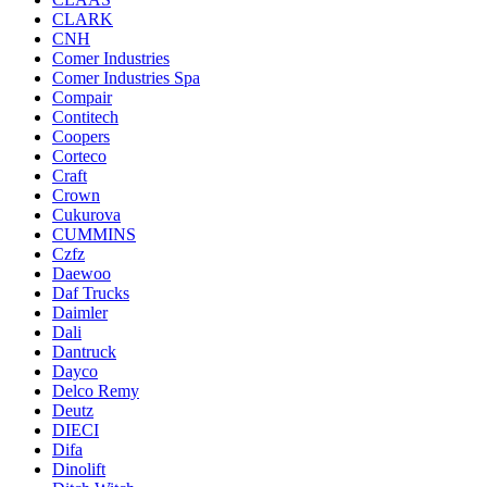
CLARK
CNH
Comer Industries
Comer Industries Spa
Compair
Contitech
Coopers
Corteco
Craft
Crown
Cukurova
CUMMINS
Czfz
Daewoo
Daf Trucks
Daimler
Dali
Dantruck
Dayco
Delco Remy
Deutz
DIECI
Difa
Dinolift