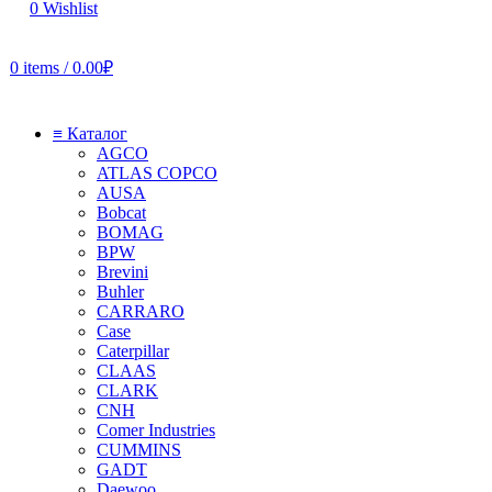
0
Wishlist
0
items
/
0.00
₽
≡ Каталог
AGCO
ATLAS COPCO
AUSA
Bobcat
BOMAG
BPW
Brevini
Buhler
CARRARO
Case
Caterpillar
CLAAS
CLARK
CNH
Comer Industries
CUMMINS
GADT
Daewoo