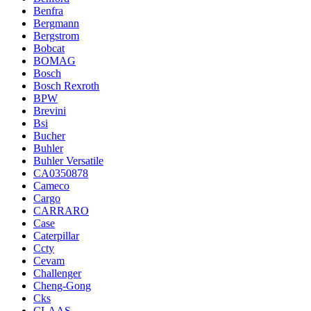
Benfra
Bergmann
Bergstrom
Bobcat
BOMAG
Bosch
Bosch Rexroth
BPW
Brevini
Bsi
Bucher
Buhler
Buhler Versatile
CA0350878
Cameco
Cargo
CARRARO
Case
Caterpillar
Ccty
Cevam
Challenger
Cheng-Gong
Cks
CLAAS