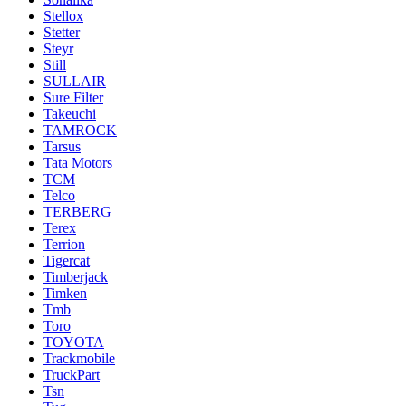
Stellox
Stetter
Steyr
Still
SULLAIR
Sure Filter
Takeuchi
TAMROCK
Tarsus
Tata Motors
TCM
Telco
TERBERG
Terex
Terrion
Tigercat
Timberjack
Timken
Tmb
Toro
TOYOTA
Trackmobile
TruckPart
Tsn