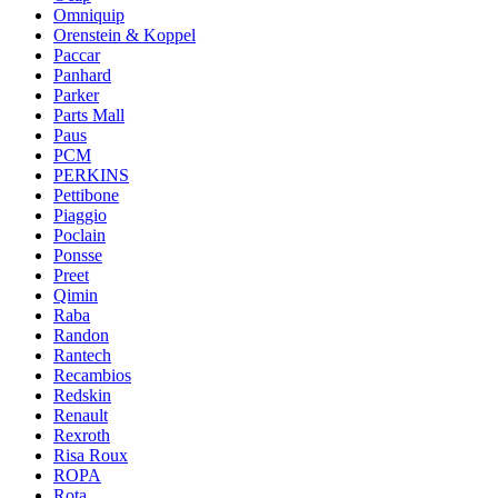
Omniquip
Orenstein & Koppel
Paccar
Panhard
Parker
Parts Mall
Paus
PCM
PERKINS
Pettibone
Piaggio
Poclain
Ponsse
Preet
Qimin
Raba
Randon
Rantech
Recambios
Redskin
Renault
Rexroth
Risa Roux
ROPA
Rota