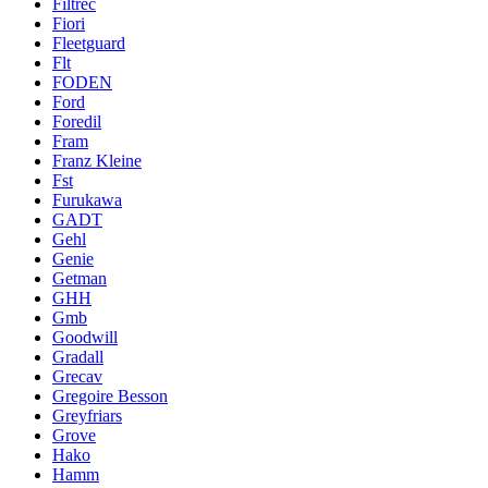
Filtrec
Fiori
Fleetguard
Flt
FODEN
Ford
Foredil
Fram
Franz Kleine
Fst
Furukawa
GADT
Gehl
Genie
Getman
GHH
Gmb
Goodwill
Gradall
Grecav
Gregoire Besson
Greyfriars
Grove
Hako
Hamm