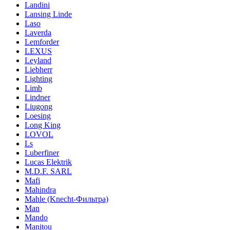
Landini
Lansing Linde
Laso
Laverda
Lemforder
LEXUS
Leyland
Liebherr
Lighting
Limb
Lindner
Liugong
Loesing
Long King
LOVOL
Ls
Luberfiner
Lucas Elektrik
M.D.F. SARL
Mafi
Mahindra
Mahle (Knecht-Фильтра)
Man
Mando
Manitou