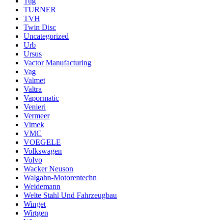
Tug
TURNER
TVH
Twin Disc
Uncategorized
Urb
Ursus
Vactor Manufacturing
Vag
Valmet
Valtra
Vapormatic
Venieri
Vermeer
Vimek
VMC
VOEGELE
Volkswagen
Volvo
Wacker Neuson
Walgahn-Motorentechn
Weidemann
Welte Stahl Und Fahrzeugbau
Winget
Wirtgen