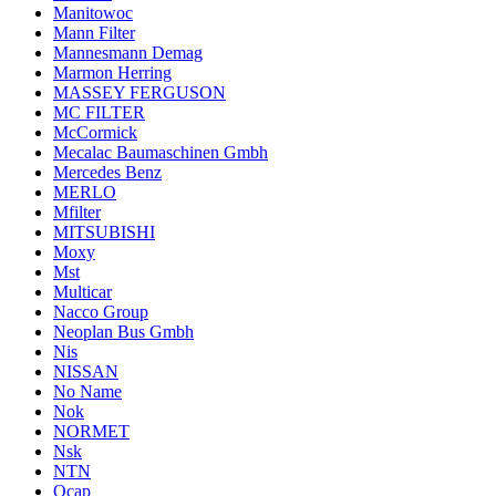
Manitowoc
Mann Filter
Mannesmann Demag
Marmon Herring
MASSEY FERGUSON
MC FILTER
McCormick
Mecalac Baumaschinen Gmbh
Mercedes Benz
MERLO
Mfilter
MITSUBISHI
Moxy
Mst
Multicar
Nacco Group
Neoplan Bus Gmbh
Nis
NISSAN
No Name
Nok
NORMET
Nsk
NTN
Ocap