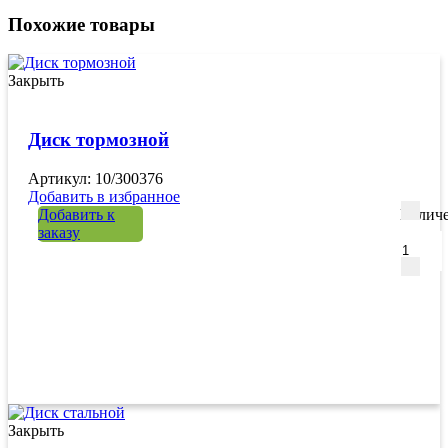
Похожие товары
Закрыть
Диск тормозной
Артикул: 10/300376
Добавить в избранное
Добавить к
Количе
заказу
Закрыть