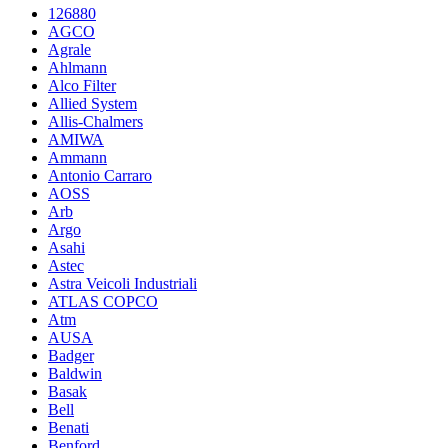
126880
AGCO
Agrale
Ahlmann
Alco Filter
Allied System
Allis-Chalmers
AMIWA
Ammann
Antonio Carraro
AOSS
Arb
Argo
Asahi
Astec
Astra Veicoli Industriali
ATLAS COPCO
Atm
AUSA
Badger
Baldwin
Basak
Bell
Benati
Benford