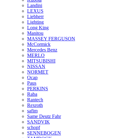
Landini
LEXUS
Liebherr
Lighting
Long King
Manitou
MASSEY FERGUSON
McCormick
Mercedes Benz
MERLO
MITSUBISHI
NISSAN
NORMET
Ocap
Paus
PERKINS
Raba
Rantech
Rexroth
safim
Same Deutz Fahr
SANDVIK
schopf
SENNEBOGEN