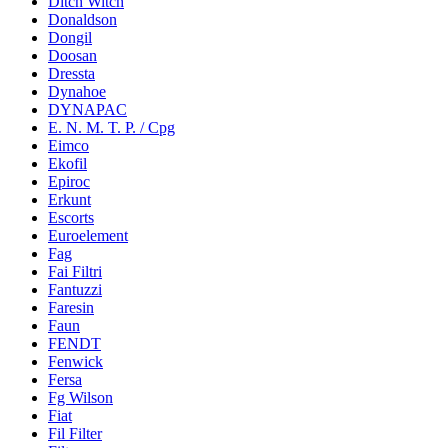
Ditch Witch
Donaldson
Dongil
Doosan
Dressta
Dynahoe
DYNAPAC
E. N. M. T. P. / Cpg
Eimco
Ekofil
Epiroc
Erkunt
Escorts
Euroelement
Fag
Fai Filtri
Fantuzzi
Faresin
Faun
FENDT
Fenwick
Fersa
Fg Wilson
Fiat
Fil Filter