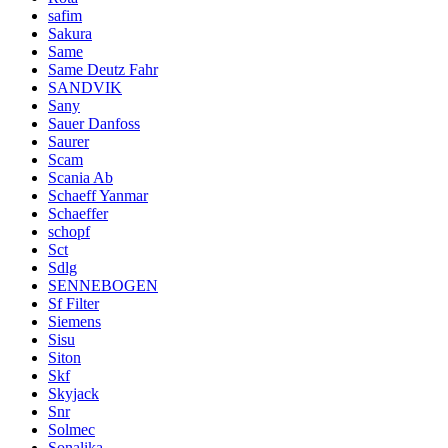
safim
Sakura
Same
Same Deutz Fahr
SANDVIK
Sany
Sauer Danfoss
Saurer
Scam
Scania Ab
Schaeff Yanmar
Schaeffer
schopf
Sct
Sdlg
SENNEBOGEN
Sf Filter
Siemens
Sisu
Siton
Skf
Skyjack
Snr
Solmec
Sonalika