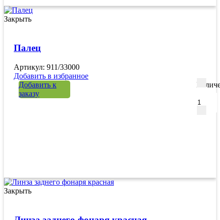
Закрыть
Палец
Артикул: 911/33000
Добавить в избранное
Добавить к
Количе
заказу
Закрыть
Линза заднего фонаря красная