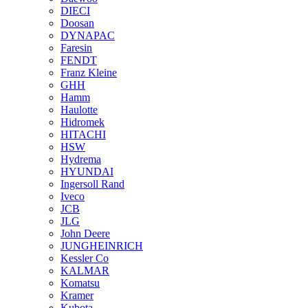
DIECI
Doosan
DYNAPAC
Faresin
FENDT
Franz Kleine
GHH
Hamm
Haulotte
Hidromek
HITACHI
HSW
Hydrema
HYUNDAI
Ingersoll Rand
Iveco
JCB
JLG
John Deere
JUNGHEINRICH
Kessler Co
KALMAR
Komatsu
Kramer
Kubota