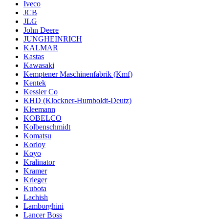
Iveco
JCB
JLG
John Deere
JUNGHEINRICH
KALMAR
Kastas
Kawasaki
Kemptener Maschinenfabrik (Kmf)
Kentek
Kessler Co
KHD (Klockner-Humboldt-Deutz)
Kleemann
KOBELCO
Kolbenschmidt
Komatsu
Korloy
Koyo
Kralinator
Kramer
Krieger
Kubota
Lachish
Lamborghini
Lancer Boss