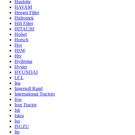
Haulotte
HAVAM
Hengst Filter
Hidromek
Hifi Filter
HITACHI
Holset
Horsch
Hsv
HSW
Htv
Hydrema
Hyster
HYUNDAI
I.F.I.
Ina
Ingersoll Rand
International Tractors
Iow
Iran Tractor
Isb
Iskra
Iso
ISUZU
Itn