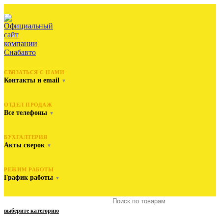
СВЯЗАТЬСЯ С НАМИ
Контакты и email
▼
ОТДЕЛ ПРОДАЖ
Все телефоны
▼
БУХГАЛТЕРИЯ
Акты сверок
▼
РЕЖИМ РАБОТЫ
График работы
▼
выберите категорию