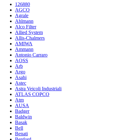
126880
AGCO
Agrale
Ahlmann
Alco Filter
Allied System
Allis-Chalmers
AMIWA
Ammann
Antonio Carraro
AOSS
Arb
Argo
Asahi
Astec
Astra Veicoli Industriali
ATLAS COPCO
Atm
AUSA
Badger
Baldwin
Basak
Bell
Benati
Benford