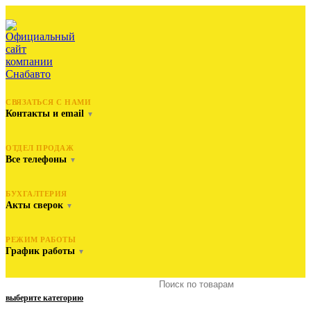
СВЯЗАТЬСЯ С НАМИ
Контакты и email
▼
ОТДЕЛ ПРОДАЖ
Все телефоны
▼
БУХГАЛТЕРИЯ
Акты сверок
▼
РЕЖИМ РАБОТЫ
График работы
▼
выберите категорию