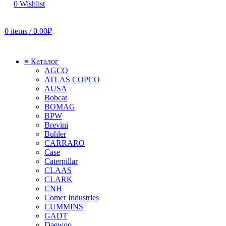
0
Wishlist
0
items
/
0.00
₽
≡ Каталог
AGCO
ATLAS COPCO
AUSA
Bobcat
BOMAG
BPW
Brevini
Buhler
CARRARO
Case
Caterpillar
CLAAS
CLARK
CNH
Comer Industries
CUMMINS
GADT
Daewoo