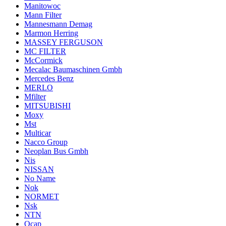
Manitowoc
Mann Filter
Mannesmann Demag
Marmon Herring
MASSEY FERGUSON
MC FILTER
McCormick
Mecalac Baumaschinen Gmbh
Mercedes Benz
MERLO
Mfilter
MITSUBISHI
Moxy
Mst
Multicar
Nacco Group
Neoplan Bus Gmbh
Nis
NISSAN
No Name
Nok
NORMET
Nsk
NTN
Ocap