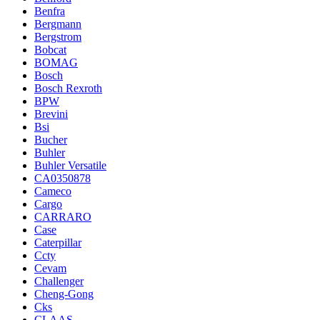
Benfra
Bergmann
Bergstrom
Bobcat
BOMAG
Bosch
Bosch Rexroth
BPW
Brevini
Bsi
Bucher
Buhler
Buhler Versatile
CA0350878
Cameco
Cargo
CARRARO
Case
Caterpillar
Ccty
Cevam
Challenger
Cheng-Gong
Cks
CLAAS