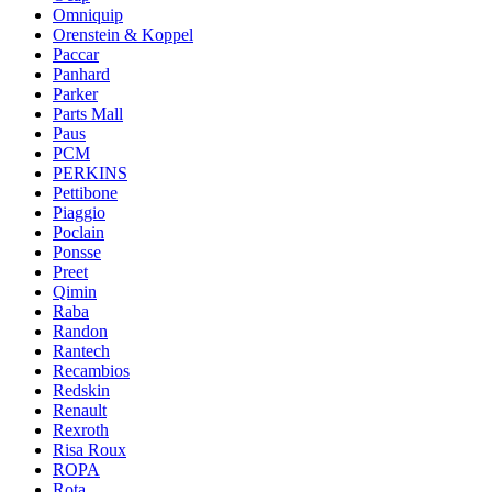
Omniquip
Orenstein & Koppel
Paccar
Panhard
Parker
Parts Mall
Paus
PCM
PERKINS
Pettibone
Piaggio
Poclain
Ponsse
Preet
Qimin
Raba
Randon
Rantech
Recambios
Redskin
Renault
Rexroth
Risa Roux
ROPA
Rota