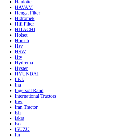
Haulotte
HAVAM
Hengst Filter
Hidromek
Hifi Filter
HITACHI
Holset
Horsch
Hsv
HSW
Htv
Hydrema
Hyster
HYUNDAI
I.F.I.
Ina
Ingersoll Rand
International Tractors
Iow
Iran Tractor
Isb
Iskra
Iso
ISUZU
Itn