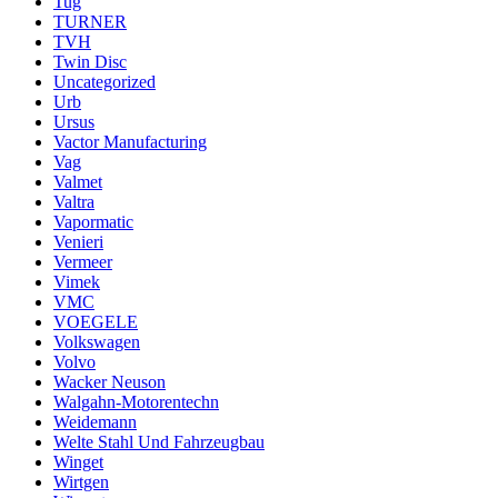
Tug
TURNER
TVH
Twin Disc
Uncategorized
Urb
Ursus
Vactor Manufacturing
Vag
Valmet
Valtra
Vapormatic
Venieri
Vermeer
Vimek
VMC
VOEGELE
Volkswagen
Volvo
Wacker Neuson
Walgahn-Motorentechn
Weidemann
Welte Stahl Und Fahrzeugbau
Winget
Wirtgen