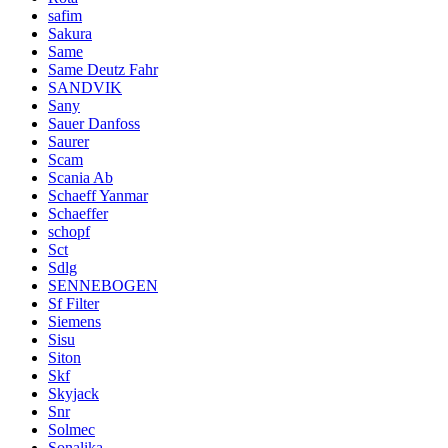
safim
Sakura
Same
Same Deutz Fahr
SANDVIK
Sany
Sauer Danfoss
Saurer
Scam
Scania Ab
Schaeff Yanmar
Schaeffer
schopf
Sct
Sdlg
SENNEBOGEN
Sf Filter
Siemens
Sisu
Siton
Skf
Skyjack
Snr
Solmec
Sonalika