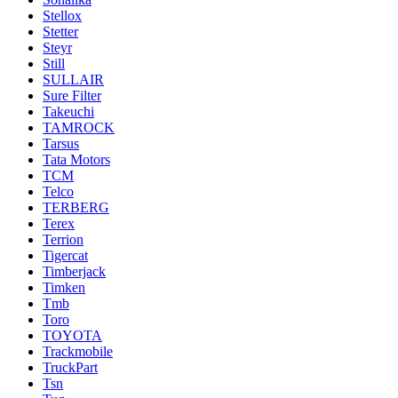
Stellox
Stetter
Steyr
Still
SULLAIR
Sure Filter
Takeuchi
TAMROCK
Tarsus
Tata Motors
TCM
Telco
TERBERG
Terex
Terrion
Tigercat
Timberjack
Timken
Tmb
Toro
TOYOTA
Trackmobile
TruckPart
Tsn