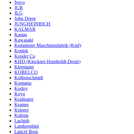
Iveco
JCB
JLG
John Deere
JUNGHEINRICH
KALMAR
Kastas
Kawasaki
Kemptener Maschinenfabrik (Kmf)
Kentek
Kessler Co
KHD (Klockner-Humboldt-Deutz)
Kleemann
KOBELCO
Kolbenschmidt
Komatsu
Korloy
Koyo
Kralinator
Kramer
Krieger
Kubota
Lachish
Lamborghini
Lancer Boss