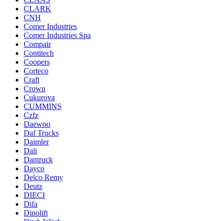
CLARK
CNH
Comer Industries
Comer Industries Spa
Compair
Contitech
Coopers
Corteco
Craft
Crown
Cukurova
CUMMINS
Czfz
Daewoo
Daf Trucks
Daimler
Dali
Dantruck
Dayco
Delco Remy
Deutz
DIECI
Difa
Dinolift