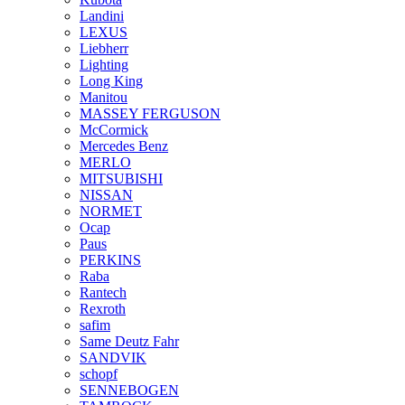
Landini
LEXUS
Liebherr
Lighting
Long King
Manitou
MASSEY FERGUSON
McCormick
Mercedes Benz
MERLO
MITSUBISHI
NISSAN
NORMET
Ocap
Paus
PERKINS
Raba
Rantech
Rexroth
safim
Same Deutz Fahr
SANDVIK
schopf
SENNEBOGEN