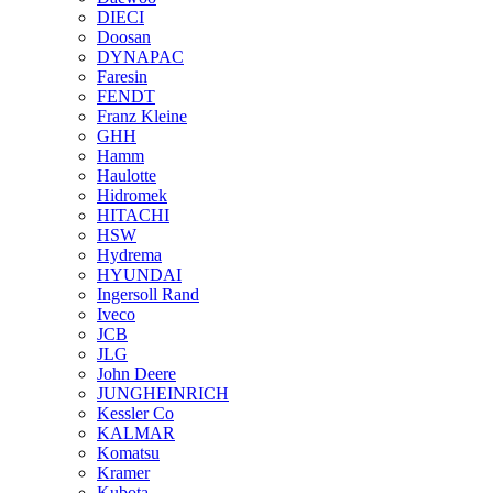
DIECI
Doosan
DYNAPAC
Faresin
FENDT
Franz Kleine
GHH
Hamm
Haulotte
Hidromek
HITACHI
HSW
Hydrema
HYUNDAI
Ingersoll Rand
Iveco
JCB
JLG
John Deere
JUNGHEINRICH
Kessler Co
KALMAR
Komatsu
Kramer
Kubota