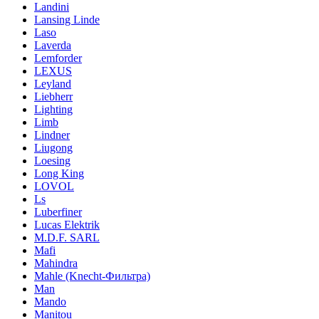
Landini
Lansing Linde
Laso
Laverda
Lemforder
LEXUS
Leyland
Liebherr
Lighting
Limb
Lindner
Liugong
Loesing
Long King
LOVOL
Ls
Luberfiner
Lucas Elektrik
M.D.F. SARL
Mafi
Mahindra
Mahle (Knecht-Фильтра)
Man
Mando
Manitou