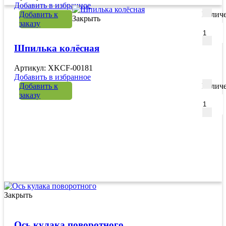
Добавить в избранное
Добавить к
Количе
Закрыть
заказу
Шпилька колёсная
Артикул: XKCF-00181
Добавить в избранное
Добавить к
Количе
заказу
Закрыть
Ось кулака поворотного