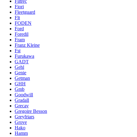
Filtrec
Fiori
Fleetguard
Flt
FODEN
Ford
Foredil
Fram
Franz Kleine
Fst
Furukawa
GADT
Gehl
Genie
Getman
GHH
Gmb
Goodwill
Gradall
Grecav
Gregoire Besson
Greyfriars
Grove
Hako
Hamm