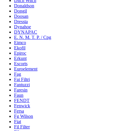
Ditch Witch
Donaldson
Dongil
Doosan
Dressta
Dynahoe
DYNAPAC
E. N. M. T. P. / Cpg
Eimco
Ekofil
Epiroc
Erkunt
Escorts
Euroelement
Fag
Fai Filtri
Fantuzzi
Faresin
Faun
FENDT
Fenwick
Fersa
Fg Wilson
Fiat
Fil Filter