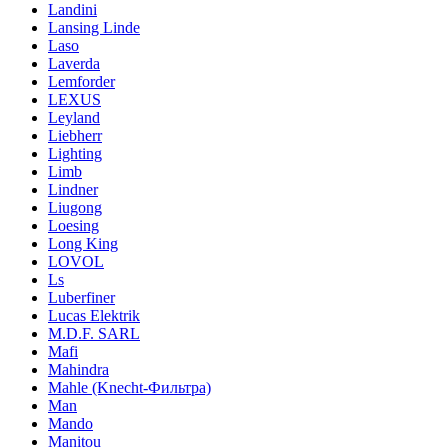
Landini
Lansing Linde
Laso
Laverda
Lemforder
LEXUS
Leyland
Liebherr
Lighting
Limb
Lindner
Liugong
Loesing
Long King
LOVOL
Ls
Luberfiner
Lucas Elektrik
M.D.F. SARL
Mafi
Mahindra
Mahle (Knecht-Фильтра)
Man
Mando
Manitou