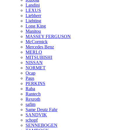
Landini
LEXUS
Liebherr
Lighting
Long King
Manitou
MASSEY FERGUSON
McCormick
Mercedes Benz
MERLO
MITSUBISHI
NISSAN
NORMET
Ocap
Paus
PERKINS
Raba
Rantech
Rexroth
safim
Same Deutz Fahr
SANDVIK
schopf
SENNEBOGEN