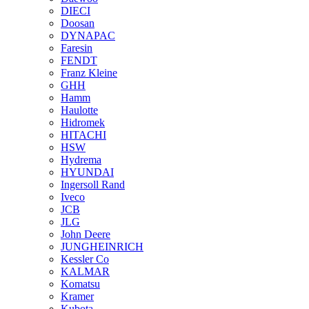
DIECI
Doosan
DYNAPAC
Faresin
FENDT
Franz Kleine
GHH
Hamm
Haulotte
Hidromek
HITACHI
HSW
Hydrema
HYUNDAI
Ingersoll Rand
Iveco
JCB
JLG
John Deere
JUNGHEINRICH
Kessler Co
KALMAR
Komatsu
Kramer
Kubota