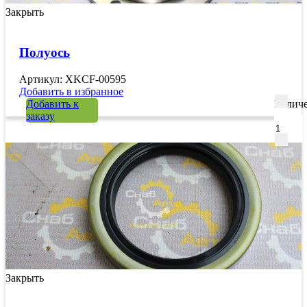
Закрыть
Полуось
Артикул: XKCF-00595
Добавить в избранное
Добавить к
Количе
заказу
Закрыть