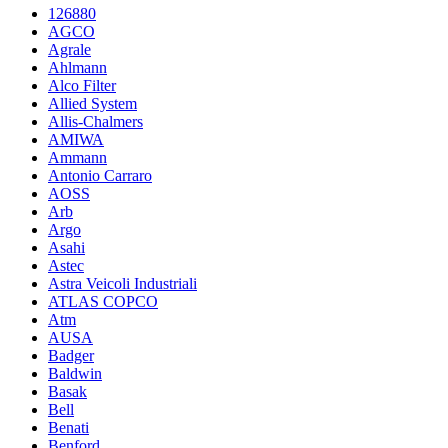
126880
AGCO
Agrale
Ahlmann
Alco Filter
Allied System
Allis-Chalmers
AMIWA
Ammann
Antonio Carraro
AOSS
Arb
Argo
Asahi
Astec
Astra Veicoli Industriali
ATLAS COPCO
Atm
AUSA
Badger
Baldwin
Basak
Bell
Benati
Benford