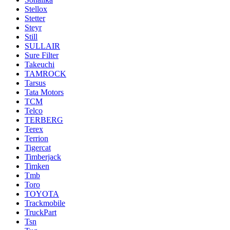
Stellox
Stetter
Steyr
Still
SULLAIR
Sure Filter
Takeuchi
TAMROCK
Tarsus
Tata Motors
TCM
Telco
TERBERG
Terex
Terrion
Tigercat
Timberjack
Timken
Tmb
Toro
TOYOTA
Trackmobile
TruckPart
Tsn