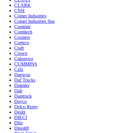
CLARK
CNH
Comer Industries
Comer Industries Spa
Compair
Contitech
Coopers
Corteco
Craft
Crown
Cukurova
CUMMINS
Czfz
Daewoo
Daf Trucks
Daimler
Dali
Dantruck
Dayco
Delco Remy
Deutz
DIECI
Difa
Dinolift