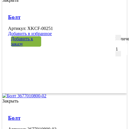
Закрыть
Болт
Артикул: XKCF-00251
Добавить в избранное
Добавить к
Количе
заказу
Закрыть
Болт