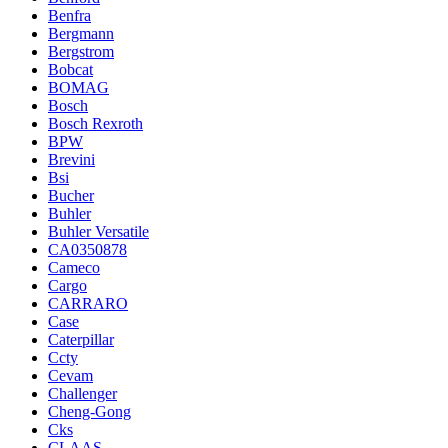
Benfra
Bergmann
Bergstrom
Bobcat
BOMAG
Bosch
Bosch Rexroth
BPW
Brevini
Bsi
Bucher
Buhler
Buhler Versatile
CA0350878
Cameco
Cargo
CARRARO
Case
Caterpillar
Ccty
Cevam
Challenger
Cheng-Gong
Cks
CLAAS