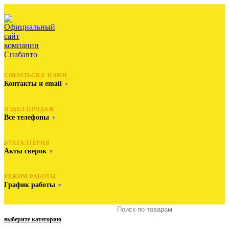
СВЯЗАТЬСЯ С НАМИ
Контакты и email
▼
ОТДЕЛ ПРОДАЖ
Все телефоны
▼
БУХГАЛТЕРИЯ
Акты сверок
▼
РЕЖИМ РАБОТЫ
График работы
▼
выберите категорию