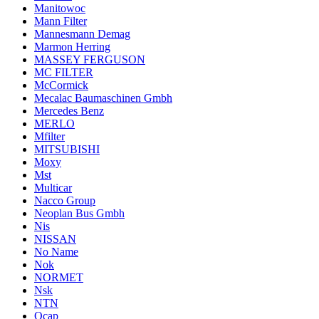
Manitowoc
Mann Filter
Mannesmann Demag
Marmon Herring
MASSEY FERGUSON
MC FILTER
McCormick
Mecalac Baumaschinen Gmbh
Mercedes Benz
MERLO
Mfilter
MITSUBISHI
Moxy
Mst
Multicar
Nacco Group
Neoplan Bus Gmbh
Nis
NISSAN
No Name
Nok
NORMET
Nsk
NTN
Ocap