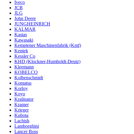
Iveco
JCB
JLG
John Deere
JUNGHEINRICH
KALMAR
Kastas
Kawasaki
Kemptener Maschinenfabrik (Kmf)
Kentek
Kessler Co
KHD (Klockner-Humboldt-Deutz)
Kleemann
KOBELCO
Kolbenschmidt
Komatsu
Korloy
Koyo
Kralinator
Kramer
Krieger
Kubota
Lachish
Lamborghini
Lancer Boss