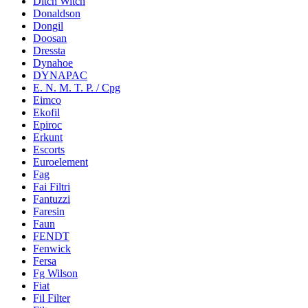
Ditch Witch
Donaldson
Dongil
Doosan
Dressta
Dynahoe
DYNAPAC
E. N. M. T. P. / Cpg
Eimco
Ekofil
Epiroc
Erkunt
Escorts
Euroelement
Fag
Fai Filtri
Fantuzzi
Faresin
Faun
FENDT
Fenwick
Fersa
Fg Wilson
Fiat
Fil Filter