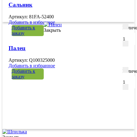
Сальник
Артикул: 81FA-52400
Добавить в избранное
Добавить к
Количе
Закрыть
заказу
Палец
Артикул: Q100325000
Добавить в избранное
Добавить к
Количе
заказу