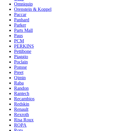
Omniquip
Orenstein & Koppel
Paccar
Panhard
Parker
Parts Mall
Paus
PCM
PERKINS
Pettibone
Piaggio
Poclain
Ponsse
Preet
Qimin
Raba
Randon
Rantech
Recambios
Redskin
Renault
Rexroth
Risa Roux
ROPA
Rota