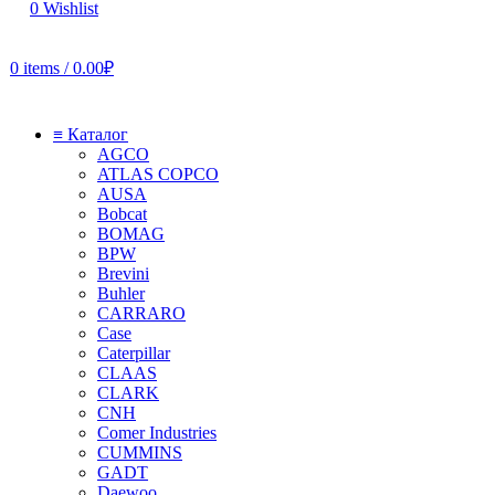
0
Wishlist
0
items
/
0.00
₽
≡ Каталог
AGCO
ATLAS COPCO
AUSA
Bobcat
BOMAG
BPW
Brevini
Buhler
CARRARO
Case
Caterpillar
CLAAS
CLARK
CNH
Comer Industries
CUMMINS
GADT
Daewoo