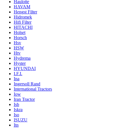
Haulotte
HAVAM
Hengst Filter
Hidromek
Hifi Filter
HITACHI
Holset
Horsch
Hsv
HSW
Htv
Hydrema
Hyster
HYUNDAI
I.F.I.
Ina
Ingersoll Rand
International Tractors
Iow
Iran Tractor
Isb
Iskra
Iso
ISUZU
Itn