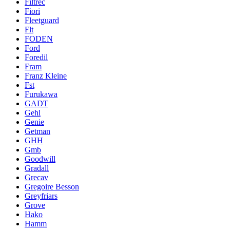
Filtrec
Fiori
Fleetguard
Flt
FODEN
Ford
Foredil
Fram
Franz Kleine
Fst
Furukawa
GADT
Gehl
Genie
Getman
GHH
Gmb
Goodwill
Gradall
Grecav
Gregoire Besson
Greyfriars
Grove
Hako
Hamm