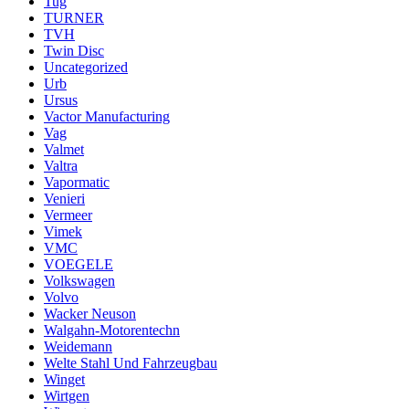
Tug
TURNER
TVH
Twin Disc
Uncategorized
Urb
Ursus
Vactor Manufacturing
Vag
Valmet
Valtra
Vapormatic
Venieri
Vermeer
Vimek
VMC
VOEGELE
Volkswagen
Volvo
Wacker Neuson
Walgahn-Motorentechn
Weidemann
Welte Stahl Und Fahrzeugbau
Winget
Wirtgen