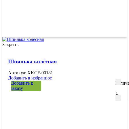
Закрыть
Шпилька колёсная
Артикул: XKCF-00181
Добавить в избранное
Добавить к
Количе
заказу